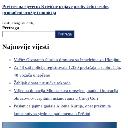
Pretresi na sjeveru: Krivične prijave protiv četiri osobe,
pronađeni oružje i municija
Petak, 7 Augusta 2026,
Pretraga
Pretraga
Najnovije vijesti
Vučić: Otvaramo fabriku dronova sa Izraelcima za Ukrajinu
Za 48 sati policija registrovala 1.320 prekršaja u saobraćaju,
48 vozača uhapšeno
Žabljak obara turističke rekorde
Vrijedna donacija Ministarstva prosvjete, nauke i inovacija
obrazovno-vaspitnim ustanovama u Crnoj Gori
Poslanica jajima gađala Aljbina Kurtija, opet prekinuta
konstitutivna sjednica parlamenta u Prištini