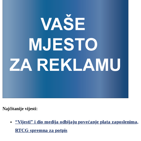
Najčitanije vijesti:
“Vijesti” i dio medija odbijaju povećanje plata zaposlenima,
RTCG spremna za potpis