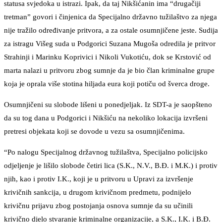
statusa svjedoka u istrazi. Ipak, da taj Nikšićanin ima “drugačiji
tretman” govori i činjenica da Specijalno državno tužilaštvo za njega
nije tražilo određivanje pritvora, a za ostale osumnjičene jeste. Sudija
za istragu Višeg suda u Podgorici Suzana Mugoša odredila je pritvor
Strahinji i Marinku Koprivici i Nikoli Vukotiću, dok se Krstović od
marta nalazi u pritvoru zbog sumnje da je bio član kriminalne grupe
koja je oprala više stotina hiljada eura koji potiču od šverca droge.
Osumnjičeni su slobode lišeni u ponedjeljak. Iz SDT-a je saopšteno
da su tog dana u Podgorici i Nikšiću na nekoliko lokacija izvršeni
pretresi objekata koji se dovode u vezu sa osumnjičenima.
“Po nalogu Specijalnog državnog tužilaštva, Specijalno policijsko
odjeljenje je lišilo slobode četiri lica (S.K., N.V., B.Đ. i M.K.) i protiv
njih, kao i protiv I.K., koji je u pritvoru u Upravi za izvršenje
krivičnih sankcija, u drugom krivičnom predmetu, podnijelo
krivičnu prijavu zbog postojanja osnova sumnje da su učinili
krivično djelo stvaranje kriminalne organizacije, a S.K., I.K. i B.Đ.