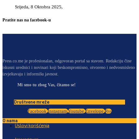
Srijeda, 8 Oktobra 2025,
Pratite nas na facebook-u
Press.co.me je profesionalan, odgovoran portal sa stavom. Redakciju čine
iskusni urednici i novinari koji beskompromisno, otvoreno i nedvosmisleno
izvještavaju i informišu javnost.
Mi smo tu zbog Vas, čitamo se!
Društvene mreže
Facebook
Instagram
Youtube
Envelope
Rss
O nama
Uslovi korišćenja