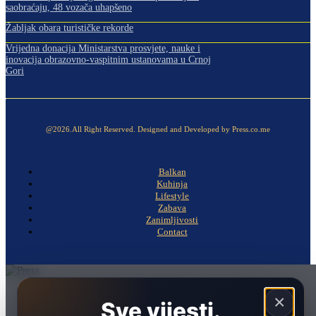
saobraćaju, 48 vozača uhapšeno
Žabljak obara turističke rekorde
Vrijedna donacija Ministarstva prosvjete, nauke i
inovacija obrazovno-vaspitnim ustanovama u Crnoj
Gori
@2026.All Right Reserved. Designed and Developed by Press.co.me
Balkan
Kuhinja
Lifestyle
Zabava
Zanimljivosti
Contact
Naslovna
×
Sve vijesti.
Politika