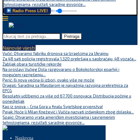
tehnologijama, rezultati saradnje govoriće...
Radio Press LIVE!
Pretraga
Najnovije vijesti:
Vučić: Otvaramo fabriku dronova sa Izraelcima za Ukrajinu
Za 48 sati policija registrovala 1.320 prekršaja u saobraćaju, 48 vozača...
Žabljak obara turističke rekorde
Na proslavi Vučjeg Dola razgovarano o Bokokotorskoj eparhiji i
mogućem razrješenju...
Perić: Ili nova većina ili izbori, ovako više ne može
Dragaš: Saradnja sa Masdarom je najvažnija razvojna prekretnica za
EPCG
Besplatni udžbenici za više od 67.700 osnovaca: Distribucija počinje u
ponedjeljak
Kao iz snova – Crna Gora u finalu Svjetskog prvenstva!
Pejak: Hoće li Milan Knežević i Vučića nazvati izdajnikom zbog dolaska...
Spajić: Otvaramo vrata američkim investicijama i savremenim
tehnologijama, rezultati saradnje govoriće...
Naslovna