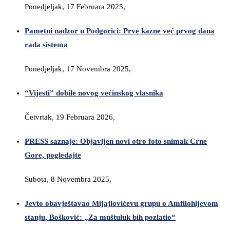
Ponedjeljak, 17 Februara 2025,
Pametni nadzor u Podgorici: Prve kazne već prvog dana
rada sistema
Ponedjeljak, 17 Novembra 2025,
“Vijesti” dobile novog većinskog vlasnika
Četvrtak, 19 Februara 2026,
PRESS saznaje: Objavljen novi otro foto snimak Crne
Gore, pogledajte
Subota, 8 Novembra 2025,
Jevto obavještavao Mijajlovićevu grupu o Amfilohijevom
stanju, Bošković: „Za muštuluk bih pozlatio“