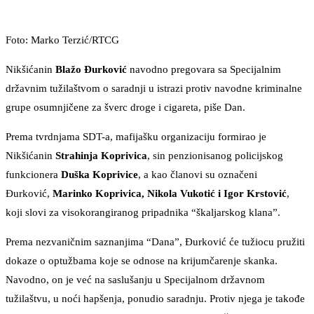
Foto: Marko Terzić/RTCG
Nikšićanin
Blažo Đurković
navodno pregovara sa Specijalnim
državnim tužilaštvom o saradnji u istrazi protiv navodne kriminalne
grupe osumnjičene za šverc droge i cigareta, piše Dan.
Prema tvrdnjama SDT-a, mafijašku organizaciju formirao je
Nikšićanin
Strahinja Koprivica
, sin penzionisanog policijskog
funkcionera
Duška Koprivice
, a kao članovi su označeni
Đurković,
Marinko Koprivica, Nikola Vukotić i Igor Krstović
,
koji slovi za visokorangiranog pripadnika “škaljarskog klana”.
Prema nezvaničnim saznanjima “Dana”, Đurković će tužiocu pružiti
dokaze o optužbama koje se odnose na krijumčarenje skanka.
Navodno, on je već na saslušanju u Specijalnom državnom
tužilaštvu, u noći hapšenja, ponudio saradnju. Protiv njega je takođe