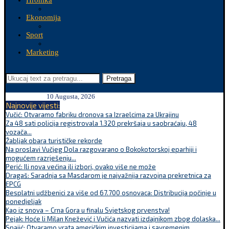
Hronika
Ekonomija
Sport
Marketing
Pretraga
10 Augusta, 2026
Najnovije vijesti:
Vučić: Otvaramo fabriku dronova sa Izraelcima za Ukrajinu
Za 48 sati policija registrovala 1.320 prekršaja u saobraćaju, 48
vozača...
Žabljak obara turističke rekorde
Na proslavi Vučjeg Dola razgovarano o Bokokotorskoj eparhiji i
mogućem razrješenju...
Perić: Ili nova većina ili izbori, ovako više ne može
Dragaš: Saradnja sa Masdarom je najvažnija razvojna prekretnica za
EPCG
Besplatni udžbenici za više od 67.700 osnovaca: Distribucija počinje u
ponedjeljak
Kao iz snova – Crna Gora u finalu Svjetskog prvenstva!
Pejak: Hoće li Milan Knežević i Vučića nazvati izdajnikom zbog dolaska...
Spajić: Otvaramo vrata američkim investicijama i savremenim