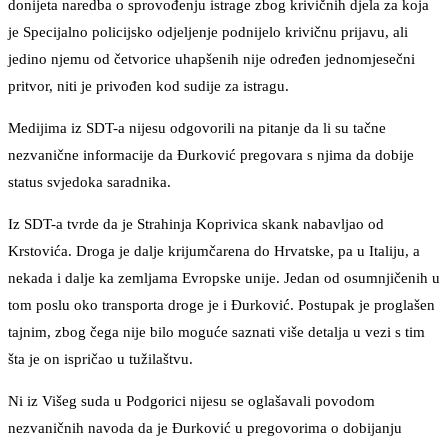
donijeta naredba o sprovođenju istrage zbog krivičnih djela za koja
je Specijalno policijsko odjeljenje podnijelo krivičnu prijavu, ali
jedino njemu od četvorice uhapšenih nije određen jednomjesečni
pritvor, niti je privođen kod sudije za istragu.
Medijima iz SDT-a nijesu odgovorili na pitanje da li su tačne
nezvanične informacije da Đurković pregovara s njima da dobije
status svjedoka saradnika.
Iz SDT-a tvrde da je Strahinja Koprivica skank nabavljao od
Krstovića. Droga je dalje krijumčarena do Hrvatske, pa u Italiju, a
nekada i dalje ka zemljama Evropske unije. Jedan od osumnjičenih u
tom poslu oko transporta droge je i Đurković. Postupak je proglašen
tajnim, zbog čega nije bilo moguće saznati više detalja u vezi s tim
šta je on ispričao u tužilaštvu.
Ni iz Višeg suda u Podgorici nijesu se oglašavali povodom
nezvaničnih navoda da je Đurković u pregovorima o dobijanju