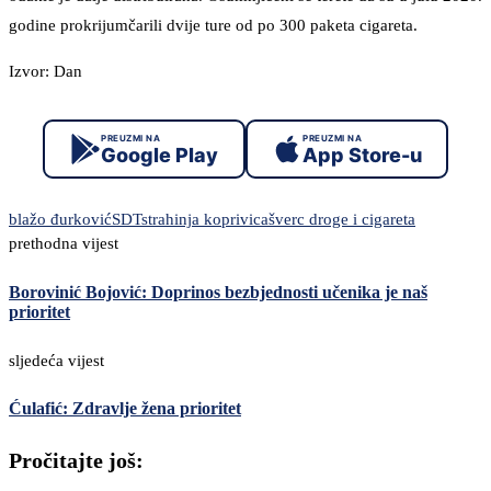
godine prokrijumčarili dvije ture od po 300 paketa cigareta.
Izvor: Dan
PREUZMI NA
PREUZMI NA
Google Play
App Store-u
blažo đurković
SDT
strahinja koprivica
šverc droge i cigareta
prethodna vijest
Borovinić Bojović: Doprinos bezbjednosti učenika je naš
prioritet
sljedeća vijest
Ćulafić: Zdravlje žena prioritet
Pročitajte još: