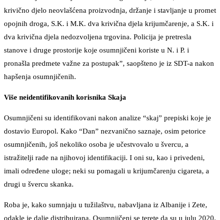
krivično djelo neovlašćena proizvodnja, držanje i stavljanje u promet
opojnih droga, S.K. i M.K. dva krivična djela krijumčarenje, a S.K. i
dva krivična djela nedozvoljena trgovina. Policija je pretresla
stanove i druge prostorije koje osumnjičeni koriste u N. i P. i
pronašla predmete važne za postupak”, saopšteno je iz SDT-a nakon
hapšenja osumnjičenih.
Više neidentifikovanih korisnika Skaja
Osumnjičeni su identifikovani nakon analize “skaj” prepiski koje je
dostavio Europol. Kako “Dan” nezvanično saznaje, osim petorice
osumnjičenih, još nekoliko osoba je učestvovalo u švercu, a
istražitelji rade na njihovoj identifikaciji. I oni su, kao i privedeni,
imali određene uloge; neki su pomagali u krijumčarenju cigareta, a
drugi u švercu skanka.
Roba je, kako sumnjaju u tužilaštvu, nabavljana iz Albanije i Zete,
odakle je dalje distribuirana. Osumnjičeni se terete da su u julu 2020.