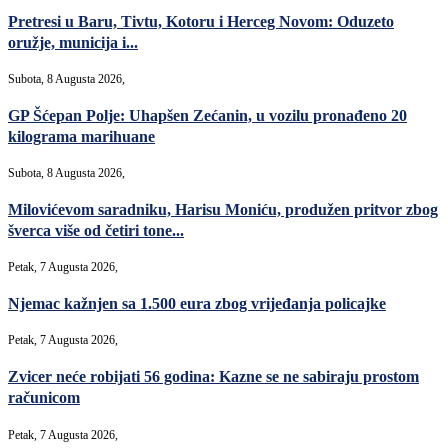
Pretresi u Baru, Tivtu, Kotoru i Herceg Novom: Oduzeto
oružje, municija i...
Subota, 8 Augusta 2026,
GP Šćepan Polje: Uhapšen Zećanin, u vozilu pronađeno 20
kilograma marihuane
Subota, 8 Augusta 2026,
Milovićevom saradniku, Harisu Moniću, produžen pritvor zbog
šverca više od četiri tone...
Petak, 7 Augusta 2026,
Njemac kažnjen sa 1.500 eura zbog vrijeđanja policajke
Petak, 7 Augusta 2026,
Zvicer neće robijati 56 godina: Kazne se ne sabiraju prostom
računicom
Petak, 7 Augusta 2026,