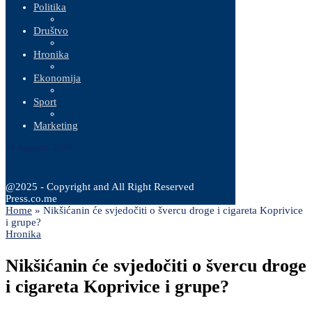
Politika
Društvo
Hronika
Ekonomija
Sport
Marketing
10 Augusta, 2026
@2025 - Copyright and All Right Reserved
Press.co.me
Home
»
Nikšićanin će svjedočiti o švercu droge i cigareta Koprivice
i grupe?
Hronika
Nikšićanin će svjedočiti o švercu droge
i cigareta Koprivice i grupe?