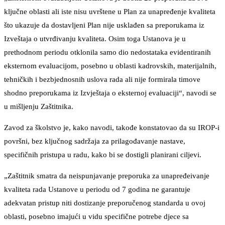
ključne oblasti ali iste nisu uvrštene u Plan za unapređenje kvaliteta
što ukazuje da dostavljeni Plan nije usklađen sa preporukama iz
Izveštaja o utvrđivanju kvaliteta. Osim toga Ustanova je u
prethodnom periodu otklonila samo dio nedostataka evidentiranih
eksternom evaluacijom, posebno u oblasti kadrovskih, materijalnih,
tehničkih i bezbjednosnih uslova rada ali nije formirala timove
shodno preporukama iz Izvještaja o eksternoj evaluaciji“, navodi se
u mišljenju Zaštitnika.
Zavod za školstvo je, kako navodi, takođe konstatovao da su IROP-i
površni, bez ključnog sadržaja za prilagođavanje nastave,
specifičnih pristupa u radu, kako bi se dostigli planirani ciljevi.
„Zaštitnik smatra da neispunjavanje preporuka za unapređeivanje
kvaliteta rada Ustanove u periodu od 7 godina ne garantuje
adekvatan pristup niti dostizanje preporučenog standarda u ovoj
oblasti, posebno imajući u vidu specifične potrebe djece sa