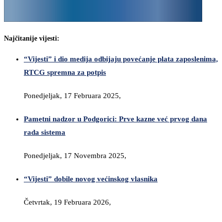
Najčitanije vijesti:
“Vijesti” i dio medija odbijaju povećanje plata zaposlenima,
RTCG spremna za potpis
Ponedjeljak, 17 Februara 2025,
Pametni nadzor u Podgorici: Prve kazne već prvog dana
rada sistema
Ponedjeljak, 17 Novembra 2025,
“Vijesti” dobile novog većinskog vlasnika
Četvrtak, 19 Februara 2026,