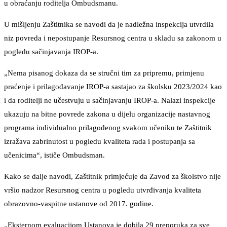
u obraćanju roditelja Ombudsmanu.
U mišljenju Zaštitnika se navodi da je nadležna inspekcija utvrdila
niz povreda i nepostupanje Resursnog centra u skladu sa zakonom u
pogledu sačinjavanja IROP-a.
„Nema pisanog dokaza da se stručni tim za pripremu, primjenu
praćenje i prilagođavanje IROP-a sastajao za školsku 2023/2024 kao
i da roditelji ne učestvuju u sačinjavanju IROP-a. Nalazi inspekcije
ukazuju na bitne povrede zakona u dijelu organizacije nastavnog
programa individualno prilagođenog svakom učeniku te Zaštitnik
izražava zabrinutost u pogledu kvaliteta rada i postupanja sa
učenicima“, ističe Ombudsman.
Kako se dalje navodi, Zaštitnik primjećuje da Zavod za školstvo nije
vršio nadzor Resursnog centra u pogledu utvrđivanja kvaliteta
obrazovno-vaspitne ustanove od 2017. godine.
„Eksternom evaluacijom Ustanova je dobila 29 preporuka za sve