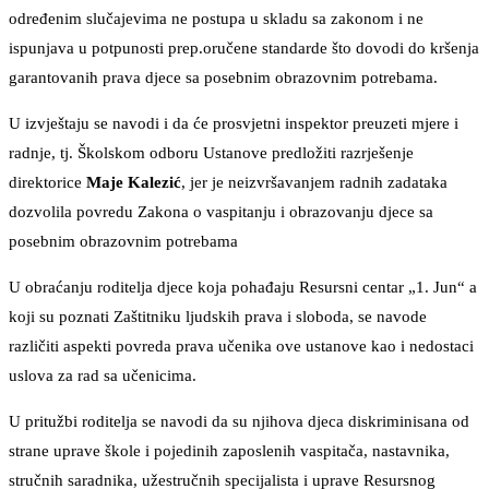
određenim slučajevima ne postupa u skladu sa zakonom i ne
ispunjava u potpunosti prep.oručene standarde što dovodi do kršenja
garantovanih prava djece sa posebnim obrazovnim potrebama.
U izvještaju se navodi i da će prosvjetni inspektor preuzeti mjere i
radnje, tj. Školskom odboru Ustanove predložiti razrješenje
direktorice
Maje Kalezić
, jer je neizvršavanjem radnih zadataka
dozvolila povredu Zakona o vaspitanju i obrazovanju djece sa
posebnim obrazovnim potrebama
U obraćanju roditelja djece koja pohađaju Resursni centar „1. Jun“ a
koji su poznati Zaštitniku ljudskih prava i sloboda, se navode
različiti aspekti povreda prava učenika ove ustanove kao i nedostaci
uslova za rad sa učenicima.
U pritužbi roditelja se navodi da su njihova djeca diskriminisana od
strane uprave škole i pojedinih zaposlenih vaspitača, nastavnika,
stručnih saradnika, užestručnih specijalista i uprave Resursnog