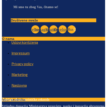
Mi smo tu zbog Vas, čitamo se!
Društvene mreže
Facebook
Instagram
Youtube
Envelope
Rss
O nama
Uslovi korišćenja
Impressum
Privacy policy
Marketing
Naslovna
Izbor urednika
Žabljak obara turističke rekorde
Vrijedna donacija Ministarstva prosvjete, nauke i inovacija obrazovno-