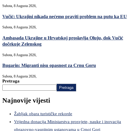
Subota, 8 Augusta 2026,
Vučić: Ukrajini nikada nećemo praviti problem na putu ka EU
Subota, 8 Augusta 2026,
Ambasada Ukrajine u Hrvatskoj proslavlja Oluju, dok Vučić
dočekuje Zelenskog
Subota, 8 Augusta 2026,
Bugarin: Migranti nisu opasnost za Crnu Goru
Subota, 8 Augusta 2026,
Pretraga
Pretraga
Najnovije vijesti
Žabljak obara turističke rekorde
Vrijedna donacija Ministarstva prosvjete, nauke i inovacija
obrazovno-vaspitnim ustanovama u Crnoj Gori