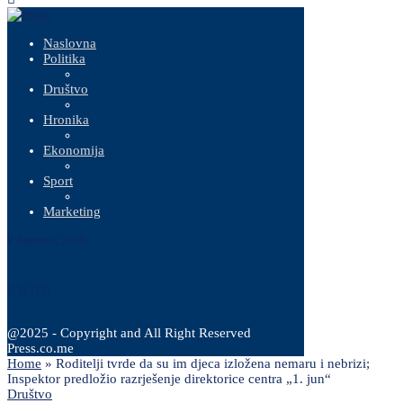
Naslovna
Politika
Društvo
Hronika
Ekonomija
Sport
Marketing
9 Augusta, 2026
@2025 - Copyright and All Right Reserved
Press.co.me
Home
»
Roditelji tvrde da su im djeca izložena nemaru i nebrizi;
Inspektor predložio razrješenje direktorice centra „1. jun“
Društvo