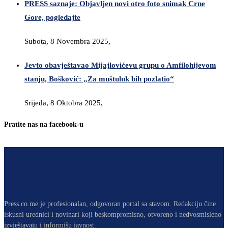
PRESS saznaje: Objavljen novi otro foto snimak Crne
Gore, pogledajte
Subota, 8 Novembra 2025,
Jevto obavještavao Mijajlovićevu grupu o Amfilohijevom
stanju, Bošković: „Za muštuluk bih pozlatio“
Srijeda, 8 Oktobra 2025,
Pratite nas na facebook-u
Press.co.me je profesionalan, odgovoran portal sa stavom. Redakciju čine
iskusni urednici i novinari koji beskompromisno, otvoreno i nedvosmisleno
izvještavaju i informišu javnost.