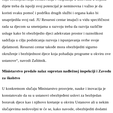
dijete treba da ispolji svoj potencijal je neminovna i važno je da
koristi svaku pomoć i podršku drugih službi i organa kako bi
unaprijedila svoj rad. JU Resursni centar imajući u vidu specifičnost
rada sa djecom sa smetnjama u razvoju treba da razvija različite
usluge kako bi obezbijedio djeci adekvatan prostor i raznolikost
sadržaja u cilju podsticanja razvoja i ispunjavanja svrhe svoje
djelatnosti. Resursni centar takođe mora obezbijediti sigurno
okruženje i bezbijednost djece koja pohađaju programe u okviru ove
ustanove“, navodi Zaštitnik.
Ministarstvo predalo nalaz suprotan nadležnoj inspekciji i Zavodu
za školstvo
U konkretnom slučaju Ministarstvo prosvjete, nauke i inovacija je
konstatovalo da su u ustanovi obezbjeđeni uslovi za bezbjedan
boravak djece kao i njihovo kretanje u okviru Ustanove ali u nekim
slučajevima nedovoljni te će se, kako navode, obezbijediti dodatni