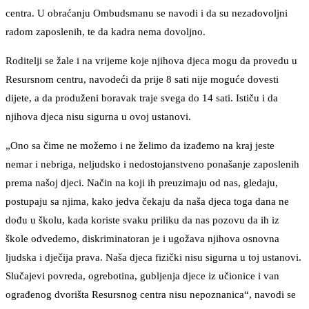
centra. U obraćanju Ombudsmanu se navodi i da su nezadovoljni
radom zaposlenih, te da kadra nema dovoljno.
Roditelji se žale i na vrijeme koje njihova djeca mogu da provedu u
Resursnom centru, navodeći da prije 8 sati nije moguće dovesti
dijete, a da produženi boravak traje svega do 14 sati. Ističu i da
njihova djeca nisu sigurna u ovoj ustanovi.
„Ono sa čime ne možemo i ne želimo da izađemo na kraj jeste
nemar i nebriga, neljudsko i nedostojanstveno ponašanje zaposlenih
prema našoj djeci. Način na koji ih preuzimaju od nas, gledaju,
postupaju sa njima, kako jedva čekaju da naša djeca toga dana ne
dođu u školu, kada koriste svaku priliku da nas pozovu da ih iz
škole odvedemo, diskriminatoran je i ugožava njihova osnovna
ljudska i dječija prava. Naša djeca fizički nisu sigurna u toj ustanovi.
Slučajevi povreda, ogrebotina, gubljenja djece iz učionice i van
ograđenog dvorišta Resursnog centra nisu nepoznanica“, navodi se