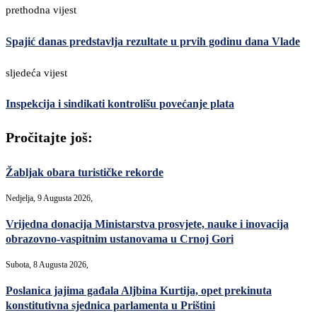
prethodna vijest
Spajić danas predstavlja rezultate u prvih godinu dana Vlade
sljedeća vijest
Inspekcija i sindikati kontrolišu povećanje plata
Pročitajte još:
Žabljak obara turističke rekorde
Nedjelja, 9 Augusta 2026,
Vrijedna donacija Ministarstva prosvjete, nauke i inovacija
obrazovno-vaspitnim ustanovama u Crnoj Gori
Subota, 8 Augusta 2026,
Poslanica jajima gađala Aljbina Kurtija, opet prekinuta
konstitutivna sjednica parlamenta u Prištini