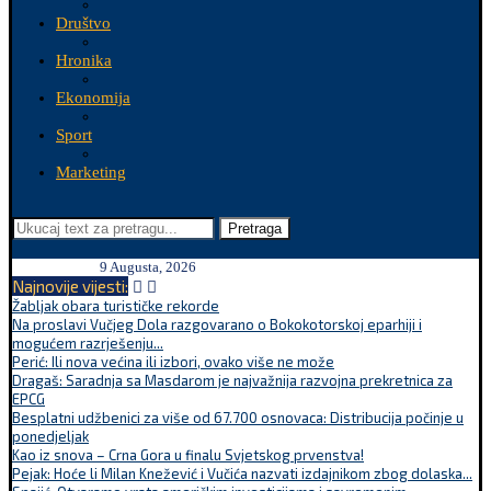
Društvo
Hronika
Ekonomija
Sport
Marketing
Pretraga
9 Augusta, 2026
Najnovije vijesti:
Žabljak obara turističke rekorde
Na proslavi Vučjeg Dola razgovarano o Bokokotorskoj eparhiji i
mogućem razrješenju...
Perić: Ili nova većina ili izbori, ovako više ne može
Dragaš: Saradnja sa Masdarom je najvažnija razvojna prekretnica za
EPCG
Besplatni udžbenici za više od 67.700 osnovaca: Distribucija počinje u
ponedjeljak
Kao iz snova – Crna Gora u finalu Svjetskog prvenstva!
Pejak: Hoće li Milan Knežević i Vučića nazvati izdajnikom zbog dolaska...