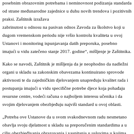
posebnim obrazovnim potrebama i neminovnost podizanja standarda
od strane međunarodne zajednice u duhu novih trendova i pozitivnih
praksi. Zaštitnik izražava
zabrinutost u odnosu na pasivan odnos Zavoda za školstvo koji u
dugom vremenskom periodu nije vršio kontrolu kvaliteta u ovoj
Ustanovi i monitoring ispunjavanja datih preporuka, posebno
imajući u vidu zatečeno stanje 2017. godine“, mišljenje je Zaštitnika.
Kako se navodi, Zaštitnik je mišljenja da je neophodno da nadležni
organi u skladu sa zakonskim obavezama kontinuirano sprovode
aktivnosti te da zajedničkim djelovanjem unapređuju kvalitet rada i
postupanja imajući u vidu specifične potrebe djece koja pohađaju
resursne centre, vodeći računa o najboljem interesu učenika i da
svojim djelovanjem obezbjeđuju najviši standard u ovoj oblasti.
„Potreba ove Ustanove da u svom svakodnevnom radu nesmetano
obavlja svoju djelatnost u skladu sa preporučenim standardima a u
cilju obezbjeđivanja obrazovanja i vaspitanja u uslovima u kojima