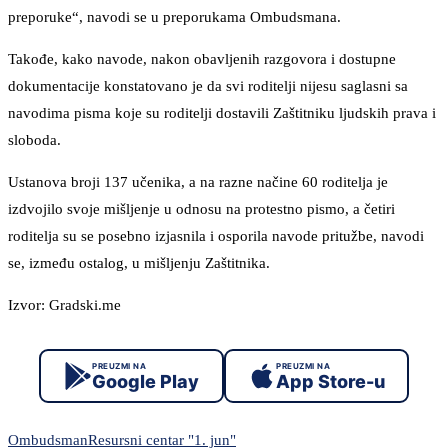
preporuke“, navodi se u preporukama Ombudsmana.
Takođe, kako navode, nakon obavljenih razgovora i dostupne
dokumentacije konstatovano je da svi roditelji nijesu saglasni sa
navodima pisma koje su roditelji dostavili Zaštitniku ljudskih prava i
sloboda.
Ustanova broji 137 učenika, a na razne načine 60 roditelja je
izdvojilo svoje mišljenje u odnosu na protestno pismo, a četiri
roditelja su se posebno izjasnila i osporila navode pritužbe, navodi
se, između ostalog, u mišljenju Zaštitnika.
Izvor: Gradski.me
PREUZMI NA
PREUZMI NA
Google Play
App Store-u
Ombudsman
Resursni centar "1. jun"