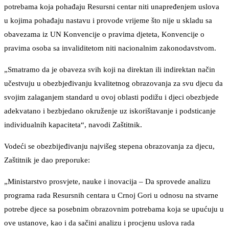
potrebama koja pohađaju Resursni centar niti unapređenjem uslova
u kojima pohađaju nastavu i provode vrijeme što nije u skladu sa
obavezama iz UN Konvencije o pravima djeteta, Konvencije o
pravima osoba sa invaliditetom niti nacionalnim zakonodavstvom.
„Smatramo da je obaveza svih koji na direktan ili indirektan način
učestvuju u obezbjeđivanju kvalitetnog obrazovanja za svu djecu da
svojim zalaganjem standard u ovoj oblasti podižu i djeci obezbjede
adekvatano i bezbjedano okruženje uz iskorištavanje i podsticanje
individualnih kapaciteta“, navodi Zaštitnik.
Vodeći se obezbijeđivanju najvišeg stepena obrazovanja za djecu,
Zaštitnik je dao preporuke:
„Ministarstvo prosvjete, nauke i inovacija – Da sprovede analizu
programa rada Resursnih centara u Crnoj Gori u odnosu na stvarne
potrebe djece sa posebnim obrazovnim potrebama koja se upućuju u
ove ustanove, kao i da sačini analizu i procjenu uslova rada