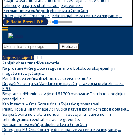
Spajić: Otvaramo vrata američkim investicijama i savremenim
tehnologijama, rezultati saradnje govoriće...
Serbian Times: Vučić podijelio crkvu u Crnoj Gori
Delegacija EU: Crna Gora nije dio inicijative za centre za migrante,...
▶️ Radio Press LIVE!
🔊
Pretraga
Najnovije vijesti:
Žabljak obara turističke rekorde
Na proslavi Vučjeg Dola razgovarano o Bokokotorskoj eparhiji i
mogućem razrješenju...
Perić: Ili nova većina ili izbori, ovako više ne može
Dragaš: Saradnja sa Masdarom je najvažnija razvojna prekretnica za
EPCG
Besplatni udžbenici za više od 67.700 osnovaca: Distribucija počinje u
ponedjeljak
Kao iz snova – Crna Gora u finalu Svjetskog prvenstva!
Pejak: Hoće li Milan Knežević i Vučića nazvati izdajnikom zbog dolaska...
Spajić: Otvaramo vrata američkim investicijama i savremenim
tehnologijama, rezultati saradnje govoriće...
Serbian Times: Vučić podijelio crkvu u Crnoj Gori
Delegacija EU: Crna Gora nije dio inicijative za centre za migrante,...