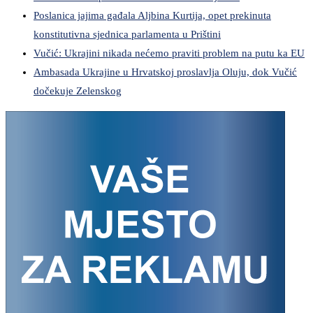
Poslanica jajima gađala Aljbina Kurtija, opet prekinuta
konstitutivna sjednica parlamenta u Prištini
Vučić: Ukrajini nikada nećemo praviti problem na putu ka EU
Ambasada Ukrajine u Hrvatskoj proslavlja Oluju, dok Vučić
dočekuje Zelenskog