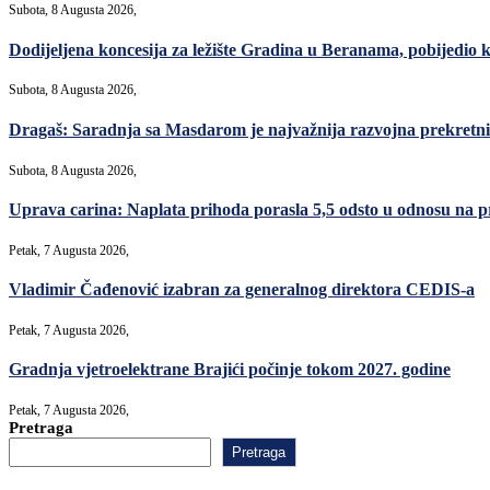
Subota, 8 Augusta 2026,
Dodijeljena koncesija za ležište Gradina u Beranama, pobijed
Subota, 8 Augusta 2026,
Dragaš: Saradnja sa Masdarom je najvažnija razvojna prekret
Subota, 8 Augusta 2026,
Uprava carina: Naplata prihoda porasla 5,5 odsto u odnosu na p
Petak, 7 Augusta 2026,
Vladimir Čađenović izabran za generalnog direktora CEDIS-a
Petak, 7 Augusta 2026,
Gradnja vjetroelektrane Brajići počinje tokom 2027. godine
Petak, 7 Augusta 2026,
Pretraga
Pretraga