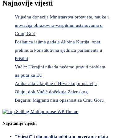
Najnovije vijesti
Vrijedna donacija Ministarstva prosvjete, nauke i
inovacija obrazovno-vaspitnim ustanovama u
Crnoj Gori
Poslanica jajima gađala Aljbina Kurtija, opet
prekinuta konstitutivna sjednica parlamenta u
Prištini
Vučić: Ukrajini nikada nećemo praviti problem
na putu ka EU
Ambasada Ukrajine u Hrvatskoj proslavlja
Oluju, dok Vučić dočekuje Zelenskog
Bugarin: Migranti nisu opasnost za Crnu Goru
Najčitanije vijesti:
“Vijesti” i dio medija odbijaju povećanje plata