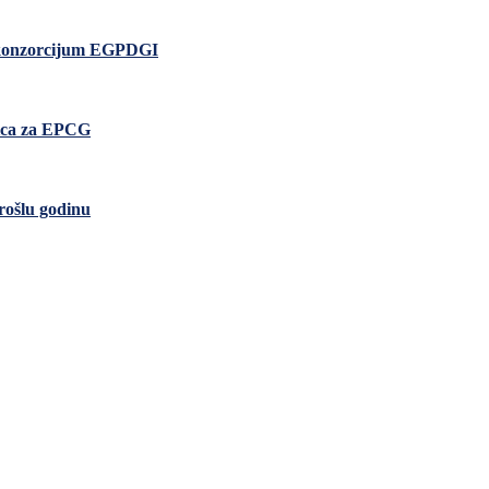
io konzorcijum EGPDGI
nica za EPCG
rošlu godinu