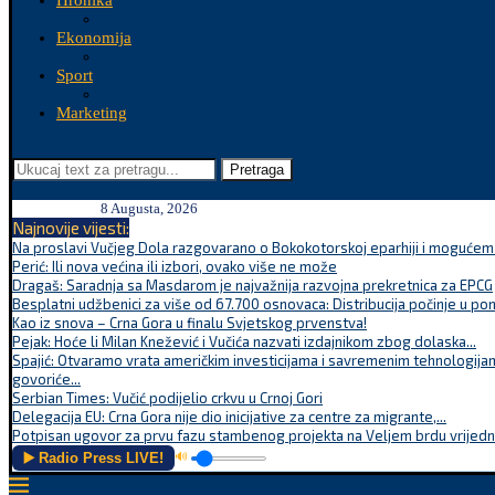
Hronika
Ekonomija
Sport
Marketing
Pretraga
8 Augusta, 2026
Najnovije vijesti:
Na proslavi Vučjeg Dola razgovarano o Bokokotorskoj eparhiji i mogućem r
Perić: Ili nova većina ili izbori, ovako više ne može
Dragaš: Saradnja sa Masdarom je najvažnija razvojna prekretnica za EPCG
Besplatni udžbenici za više od 67.700 osnovaca: Distribucija počinje u po
Kao iz snova – Crna Gora u finalu Svjetskog prvenstva!
Pejak: Hoće li Milan Knežević i Vučića nazvati izdajnikom zbog dolaska...
Spajić: Otvaramo vrata američkim investicijama i savremenim tehnologijam
govoriće...
Serbian Times: Vučić podijelio crkvu u Crnoj Gori
Delegacija EU: Crna Gora nije dio inicijative za centre za migrante,...
Potpisan ugovor za prvu fazu stambenog projekta na Veljem brdu vrijednu
▶️ Radio Press LIVE!
🔊