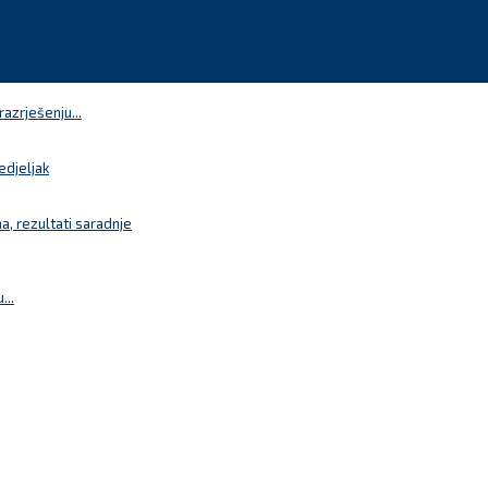
azrješenju...
edjeljak
a, rezultati saradnje
...