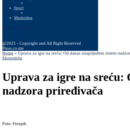
Sport
Marketing
8 Augusta, 2026
@2025 - Copyright and All Right Reserved
Press.co.me
Home
»
Uprava za igre na sreću: Od danas unaprijeđeni sistem nadzor
Ekonomija
Uprava za igre na sreću:
nadzora priređivača
Foto: Freepik