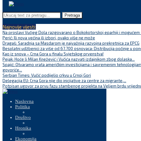
Pretraga
Najnovije vijesti:
Na proslavi Vučjeg Dola razgovarano o Bokokotorskoj eparhiji i mogućem r
Perić: Ili nova većina ili izbori, ovako više ne može
Dragaš: Saradnja sa Masdarom je najvažnija razvojna prekretnica za EPCG
Besplatni udžbenici za više od 67.700 osnovaca: Distribucija počinje u pon
Kao iz snova – Crna Gora u finalu Svjetskog prvenstva!
Pejak: Hoće li Milan Knežević i Vučića nazvati izdajnikom zbog dolaska...
Spajić: Otvaramo vrata američkim investicijama i savremenim tehnologijam
govoriće...
Serbian Times: Vučić podijelio crkvu u Crnoj Gori
Delegacija EU: Crna Gora nije dio inicijative za centre za migrante,...
Potpisan ugovor za prvu fazu stambenog projekta na Veljem brdu vrijednu
Naslovna
Politika
Društvo
Hronika
Ekonomija