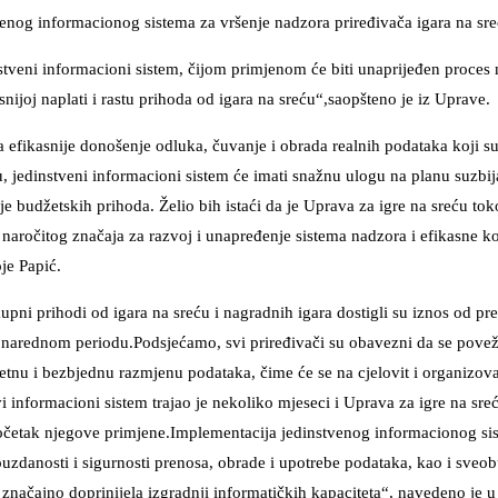
enog informacionog sistema za vršenje nadzora priređivača igara na sre
tveni informacioni sistem, čijom primjenom će biti unaprijeđen proces 
nijoj naplati i rastu prihoda od igara na sreću“,saopšteno je iz Uprave.
 efikasnije donošenje odluka, čuvanje i obrada realnih podataka koji s
u, jedinstveni informacioni sistem će imati snažnu ulogu na planu suzbij
nje budžetskih prihoda. Želio bih istaći da je Uprava za igre na sreću to
 naročitog značaja za razvoj i unapređenje sistema nadzora i efikasne k
je Papić.
upni prihodi od igara na sreću i nagradnih igara dostigli su iznos od pr
i u narednom periodu.Podsjećamo, svi priređivači su obavezni da se pove
etnu i bezbjednu razmjenu podataka, čime će se na cjelovit i organizov
i informacioni sistem trajao je nekoliko mjeseci i Uprava za igre na sre
očetak njegove primjene.Implementacija jedinstvenog informacionog si
zdanosti i sigurnosti prenosa, obrade i upotrebe podataka, kao i sveo
 značajno doprinijela izgradnji informatičkih kapaciteta“, navedeno je u