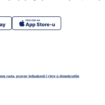
PREUZMI NA
lay
App Store-u
nog rasta, pravne jednakosti i vjere u demokratiju