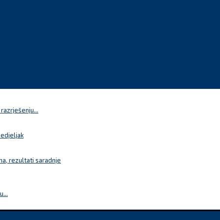
azrješenju...
nedjeljak
a, rezultati saradnje
...