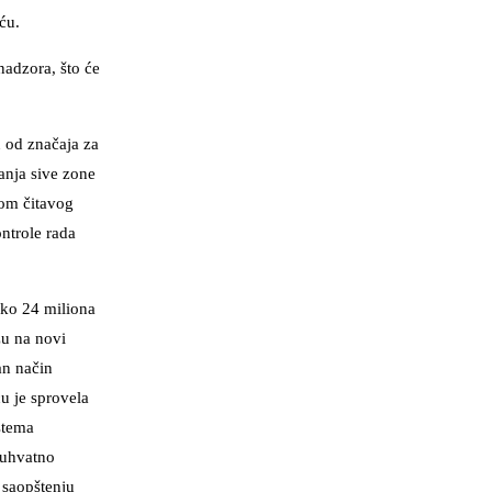
ću.
nadzora, što će
u od značaja za
anja sive zone
kom čitavog
ontrole rada
eko 24 miliona
žu na novi
an način
ću je sprovela
stema
buhvatno
 saopštenju