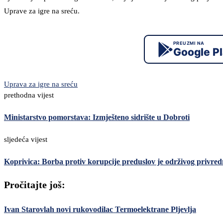
Uprave za igre na sreću.
PREUZMI NA
Google P
Uprava za igre na sreću
prethodna vijest
Ministarstvo pomorstava: Izmješteno sidrište u Dobroti
sljedeća vijest
Koprivica: Borba protiv korupcije preduslov je održivog privred
Pročitajte još:
Ivan Starovlah novi rukovodilac Termoelektrane Pljevlja