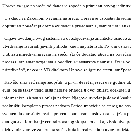
Uprava za igre na sreću od danas je započela primjenu novog jedinstv
„U skladu sa Zakonom o igrama na sreću, Uprava je uspostavila jedins
doprinijeti povećanju obima evidencije priređivanja, samim tim i efikas
„Ciljevi uvođenja ovog sistema su obezbjeđivanje analitičke osnove za
utvrđivanje izvornih javnih prihoda, kao i naplatu istih. Po tom osnov
u oblasti priređivanja igara na sreću, što će dodatno uticati na poveća
procesa implementacije imala podršku Ministarstva finansija, što je od
priređivača“, naveo je VD direktora Uprave za igre na sreću, mr Spaso
„Kao što smo već ranije saopštili, u prvih devet mjeseci ove godine uk
eura, pa se takav trend rasta naplate prihoda u ovoj oblasti očekuje 
informacioni sistem za onlajn nadzor. Njegovo uvođenje donosi kvalit
zaokružiti kompletan proces nadzora.Period tranzicije sa starog na nov
sve neophodne aktivnosti u pravcu ispunjavanja uslova za uspješan p
omogućava formiranje centralizovanog skupa podataka, visok nivo pou
djelovanje Uprave za igre na sreću, koja je realizacijom ovog projekta