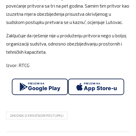
povećanje pritvora sa tri na pet godina. Samim tim pritvor kao
izuzetna mjera obezbijeđenja prisustva okrivljenog u
sudskom postupku pretvara se u kaznu”, ocjenjuje Lutovac.
Zaključuje da rješenje nije u produženju pritvora nego u boljoj
organizaciji sudstva, odnosno obezbijeđivanju prostornih i
tehničkih kapaciteta.
Izvor: RTCG
PREUZMI NA
PREUZMI NA
Google Play
App Store-u
ZAKONIK O KRIVIČNOM POSTUPKU