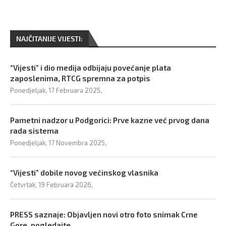
NAJČITANIJE VIJESTI:
“Vijesti” i dio medija odbijaju povećanje plata
zaposlenima, RTCG spremna za potpis
Ponedjeljak, 17 Februara 2025,
Pametni nadzor u Podgorici: Prve kazne već prvog dana
rada sistema
Ponedjeljak, 17 Novembra 2025,
“Vijesti” dobile novog većinskog vlasnika
Četvrtak, 19 Februara 2026,
PRESS saznaje: Objavljen novi otro foto snimak Crne
Gore, pogledajte