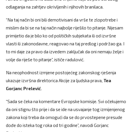
odlaganja na zahtjev okrivljenih i njihovih branilaca.
“Na taj način bi oni bili demotivisani da vrše te zlopotrebe i
mislim da bi se na taj način najbolje riješilo to pitanje. Nijesam
primijetio da je bilo ko od političkih subjekata ili od izvršne
vlasti ili zakonodavne, reagovao na taj predlog i podržao ga. I
to mi daje za pravo da izvedem zaključak da oni nemaju želje i
volje da riješe to pitanje”, ističe radulović.
Na neophodnost izmjene postojećeg zakonskog rješenja
ukazuje izvršna direktorica Akcije za ljudska prava,
Tea
Gorjanc Prelević
.
“Sada se čeka na komentare Evropske komisije. Svi očekujemo
da oni stignu što prije i da se ide na usvajanje tog izmijenjenog
zakona koji treba da omogući da se do prvostepene presude
dođe do isteka tog roka od tri godine”, navodi Gorjanc