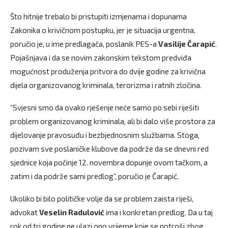
Što hitnije trebalo bi pristupiti izmjenama i dopunama
Zakonika o krivičnom postupku, jer je situacija urgentna,
poručio je, u ime predlagača, poslanik PES-a
Vasilije Čarapić
.
Pojašnjava i da se novim zakonskim tekstom predviđa
mogućnost produženja pritvora do dvije godine za krivična
dijela organizovanog kriminala, terorizma i ratnih zločina.
“Svjesni smo da ovako rješenje neće samo po sebi riješiti
problem organizovanog kriminala, ali bi dalo više prostora za
dijelovanje pravosuđu i bezbjednosnim službama. Stoga,
pozivam sve poslaničke klubove da podrže da se dnevni red
sjednice koja počinje 12. novembra dopunje ovom tačkom, a
zatim i da podrže sami predlog”, poručio je Čarapić.
Ukoliko bi bilo političke volje da se problem zaista riješi,
advokat
Veselin Radulović
ima i konkretan predlog. Da u taj
rok od tri godine ne ulazi ono vrijeme koje se potroši zbog