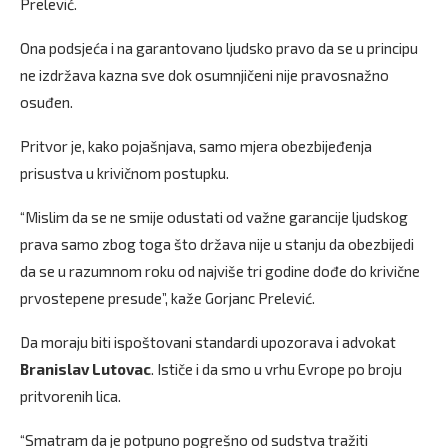
Prelević.
Ona podsjeća i na garantovano ljudsko pravo da se u principu
ne izdržava kazna sve dok osumnjičeni nije pravosnažno
osuđen.
Pritvor je, kako pojašnjava, samo mjera obezbijeđenja
prisustva u krivičnom postupku.
“Mislim da se ne smije odustati od važne garancije ljudskog
prava samo zbog toga što država nije u stanju da obezbijedi
da se u razumnom roku od najviše tri godine dođe do krivične
prvostepene presude”, kaže Gorjanc Prelević.
Da moraju biti ispoštovani standardi upozorava i advokat
Branislav Lutovac
. Ističe i da smo u vrhu Evrope po broju
pritvorenih lica.
“Smatram da je potpuno pogrešno od sudstva tražiti