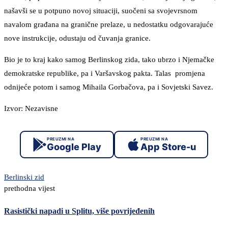
našavši se u potpuno novoj situaciji, suočeni sa svojevrsnom
navalom građana na granične prelaze, u nedostatku odgovarajuće
nove instrukcije, odustaju od čuvanja granice.
Bio je to kraj kako samog Berlinskog zida, tako ubrzo i Njemačke
demokratske republike, pa i Varšavskog pakta. Talas promjena
odnijeće potom i samog Mihaila Gorbačova, pa i Sovjetski Savez.
Izvor: Nezavisne
PREUZMI NA
PREUZMI NA
Google Play
App Store-u
Berlinski zid
prethodna vijest
Rasistički napadi u Splitu, više povrijeđenih