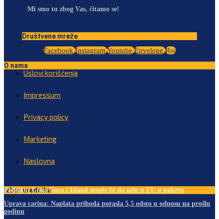
Mi smo tu zbog Vas, čitamo se!
Društvene mreže
Facebook
Instagram
Youtube
Envelope
Rss
O nama
Uslovi korišćenja
Impressum
Privacy policy
Marketing
Naslovna
Izbor urednika
Politiko: Crna Gora i Island mogle bi da uđu u EU u paketu
Uprava carina: Naplata prihoda porasla 5,5 odsto u odnosu na prošlu
godinu