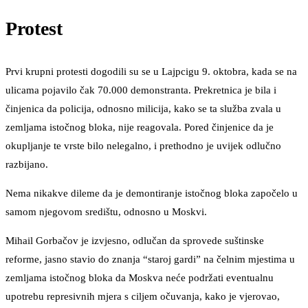
Protest
Prvi krupni protesti dogodili su se u Lajpcigu 9. oktobra, kada se na
ulicama pojavilo čak 70.000 demonstranta. Prekretnica je bila i
činjenica da policija, odnosno milicija, kako se ta služba zvala u
zemljama istočnog bloka, nije reagovala. Pored činjenice da je
okupljanje te vrste bilo nelegalno, i prethodno je uvijek odlučno
razbijano.
Nema nikakve dileme da je demontiranje istočnog bloka započelo u
samom njegovom središtu, odnosno u Moskvi.
Mihail Gorbačov je izvjesno, odlučan da sprovede suštinske
reforme, jasno stavio do znanja “staroj gardi” na čelnim mjestima u
zemljama istočnog bloka da Moskva neće podržati eventualnu
upotrebu represivnih mjera s ciljem očuvanja, kako je vjerovao,