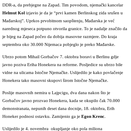
DDR-a, da prebjegne na Zapad. Tim povodom, njemački kancelar
Helmut Kol
izjavio je da je “prvi kamen Berlinskog zida srušen u
Mađarskoj”. Uprkos prvobitnom saopštenju, Mađarska je već
narednog mjeseca potpuno otvorila granice. To je nadalje značilo da
je bijeg na Zapad počeo da dobija masovne razmjere. Do kraja
septembra oko 30.000 Nijemaca pobjeglo je preko Mađarske.
Ubrzo potom Mihail Gorbačov 7. oktobra boravi u Berlinu gdje
javno poziva Eriha Honekera na reforme. Posljedice su ubrzo bile
vidne na ulicama Istočne Njemačke. Uslijedilo je kako povlačenje
Honekera tako masovni skupovi širom Istočne Njemačke.
Poslije masovnih nemira u Lajpcigu, dva dana nakon što je
Gorbačov javno prozvao Honekera, kada se okupilo čak 70.000
demonstranata, nepunih deset dana docnije, 18. oktobra, Erih
Honeker podnosi ostavku. Zamijenio ga je
Egon Krenc
.
Uslijedilo je 4. novembra okupljanje oko pola miliona