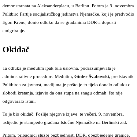
demonstranata na Aleksanderplacu, u Berlinu. Potom je 9. novembra
Politbiro Partije socijalističkog jedinstva Njemačke, koji je predvodio
Egon Krenc, donio odluku da se građanima DDR-a dopusti
emigriranje.
Okidač
Ta odluka je međutim ipak bila uslovna, podrazumjevala je
administrativne procedure. Međutim,
Ginter Švabovski
, predstavnik
Politbiroa za javnost, medijima je pošto je to tijelo donelo odluku o
slobodi kretanja, izjavio da ona stupa na snagu odmah, što nije
odgovaralo istini.
To je bio okidač. Poslije njegove izjave, te večeri, 9. novembra,
uslijedio je stampedo građana Istočne Njemačke na Berlinski zid.
Pritom, pripadnici službi bezbjednosti DDR, obezbjeđenje granice,