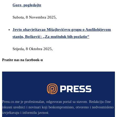
Gore, pogledajte
Subota, 8 Novembra 2025,
Jevto obavještavao Mijajlovićevu grupu o Amfilohijevom
stanju, Bošković: „Za muštuluk bih pozlatio“
Srijeda, 8 Oktobra 2025,
Pratite nas na facebook-u
Press.co.me je profesionalan, odgovoran portal sa stavom. Redakciju čine
iskusni urednici i novinari koji beskompromisno, otvoreno i nedvosmisleno
izvještavaju i informišu javnost.