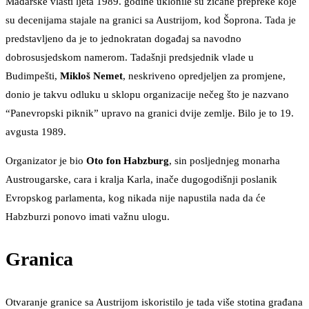
Mađarske vlasti ljeta 1989. godine uklonile su žičane prepreke koje
su decenijama stajale na granici sa Austrijom, kod Šoprona. Tada je
predstavljeno da je to jednokratan događaj sa navodno
dobrosusjedskom namerom. Tadašnji predsjednik vlade u
Budimpešti,
Mikloš Nemet
, neskriveno opredjeljen za promjene,
donio je takvu odluku u sklopu organizacije nečeg što je nazvano
“Panevropski piknik” upravo na granici dvije zemlje. Bilo je to 19.
avgusta 1989.
Organizator je bio
Oto fon Habzburg
, sin posljednjeg monarha
Austrougarske, cara i kralja Karla, inače dugogodišnji poslanik
Evropskog parlamenta, kog nikada nije napustila nada da će
Habzburzi ponovo imati važnu ulogu.
Granica
Otvaranje granice sa Austrijom iskoristilo je tada više stotina građana