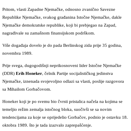
Pritom, vlasti Zapadne Njemačke, odnosno zvanično Savezne
Republike Njemačke, svakog građanina Istočne Njemačke, dakle
Njemačke demokratske republike, koji bi prebjegao na Zapad,
nagrađivale su zamašnom finansijskom podrškom.
Više događaja dovelo je do pada Berlinskog zida prije 35 godina,
novembra 1989.
Prije svega, dugogodišnji neprikosnoveni lider Istočne Njemačke
(DDR)
Erih Honeker
, čelnik Partije socijalističkog jedinstva
Njemačke, iznenada svojevoljno odlazi sa vlasti, poslije razgovora
sa Mihailom Gorbačovom.
Honeker koji je po svemu bio čvrsti pristalica načela na kojima se
temeljio režim zemalja istočnog bloka, suočivši se sa novim
tendencijama za koje se oprijedelio Gorbačov, podnio je ostavku 18.
oktobra 1989. što je tada izazvalo zaprepašćenje.