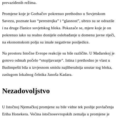
prevaziđenih režima.
Promjene koje je Gorbačov pokrenuo prethodno u Sovjetskom
Savezu, poznate kao “perestrojka” i “glasnost”, ubrzo su se odrazile
i na druge članice sovjetskog bloka. Pokazaće se, mjere koje je on
pokrenuo iako su realno donijele oslobađanje u domenu javne riječi,
na ekonomskom polju su imale negativne posljedice.
Na prostoru Istočne Evrope reakcije su bile različite. U Mađarskoj je
gotovo odmah počelo “otopljavanje”. Istina i prethodno je vlast u
Budimpešti bila u izvjesnom smislu najliberalnija unutar tog bloka,
zaslugom lokalnog čelnika Janoša Kadara.
Nezadovoljstvo
U Istočnoj Njemačkoj promjene su bile vidne tek poslije povlačenja
Eriha Honekera. Većina istočnoeevropskih zemalja u promjene je