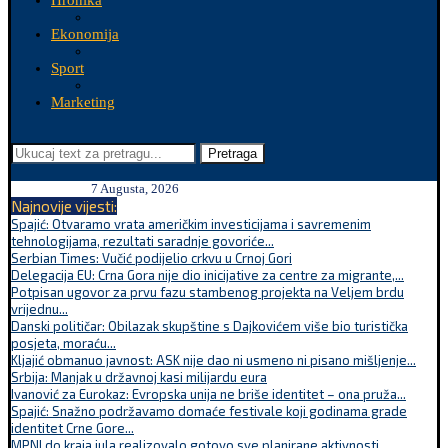
Hronika
Ekonomija
Sport
Marketing
Pretraga
7 Augusta, 2026
Najnovije vijesti:
Spajić: Otvaramo vrata američkim investicijama i savremenim
tehnologijama, rezultati saradnje govoriće...
Serbian Times: Vučić podijelio crkvu u Crnoj Gori
Delegacija EU: Crna Gora nije dio inicijative za centre za migrante,...
Potpisan ugovor za prvu fazu stambenog projekta na Veljem brdu
vrijednu...
Danski političar: Obilazak skupštine s Dajkovićem više bio turistička
posjeta, moraću...
Kljajić obmanuo javnost: ASK nije dao ni usmeno ni pisano mišljenje...
Srbija: Manjak u državnoj kasi milijardu eura
Ivanović za Eurokaz: Evropska unija ne briše identitet – ona pruža...
Spajić: Snažno podržavamo domaće festivale koji godinama grade
identitet Crne Gore...
MPNI do kraja jula realizovalo gotovo sve planirane aktivnosti