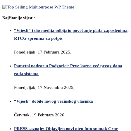
Najčitanije vijesti:
“Vijesti” i dio medija odbijaju povećanje plata zaposlenima,
RTCG spremna za potpis
Ponedjeljak, 17 Februara 2025,
Pametni nadzor u Podgorici: Prve kazne već prvog dana
rada sistema
Ponedjeljak, 17 Novembra 2025,
“Vijesti” dobile novog većinskog vlasnika
Četvrtak, 19 Februara 2026,
PRESS saznaje: Objavljen novi otro foto snimak Crne