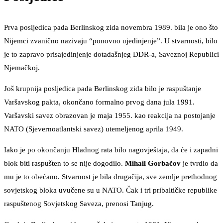
Prva posljedica pada Berlinskog zida novembra 1989. bila je ono što
Nijemci zvanično nazivaju “ponovno ujedinjenje”. U stvarnosti, bilo
je to zapravo prisajedinjenje dotadašnjeg DDR-a, Saveznoj Republici
Njemačkoj.
Još krupnija posljedica pada Berlinskog zida bilo je raspuštanje
Varšavskog pakta, okončano formalno prvog dana jula 1991.
Varšavski savez obrazovan je maja 1955. kao reakcija na postojanje
NATO (Sjevernoatlantski savez) utemeljenog aprila 1949.
Iako je po okončanju Hladnog rata bilo nagovještaja, da će i zapadni
blok biti raspušten to se nije dogodilo.
Mihail Gorbačov
je tvrdio da
mu je to obećano. Stvarnost je bila drugačija, sve zemlje prethodnog
sovjetskog bloka uvučene su u NATO. Čak i tri pribaltičke republike
raspuštenog Sovjetskog Saveza, prenosi Tanjug.