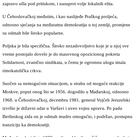
zapravo ušla pod pritiskom, i nasuprot volje lokalnih elita.
U Čehoslovačkoj međutim, i kao naslijeđe Praškog proljeća,
odnosno sjećanja na međuratnu demokratiju u toj zemlji, promjene
su odmah bile široko popularne.
Poljska je bila specifična. Široko nezadovoljstvo koje je u njoj sve
vreme postojalo dovelo je do masovnog opozicionog pokreta
Solidarnost, zvanično sindikata, u čemu je ogromnu ulogu imala
rimokatolička crkva.
Suočen sa nemogućom situacijom, u strahu od moguće reakcije
Moskve, poput onog što se 1956. dogodilo u Mađarskoj, odnosno
1968. u Čehoslovačkoj, decembra 1981. general Vojćeh Jeruzelski
izvršio je državni udar u Varšavi i uveo vojnu upravu. Po padu
Berlinskog zida on je odmah mudro omogućio, i podržao, postupnu
tranziciju ka demokratiji.