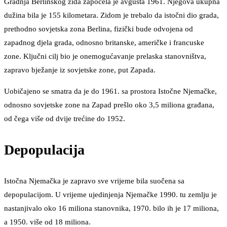
Gradnja Berlinskog zida započela je avgusta 1961. Njegova ukupna
dužina bila je 155 kilometara. Zidom je trebalo da istočni dio grada,
prethodno sovjetska zona Berlina, fizički bude odvojena od
zapadnog djela grada, odnosno britanske, američke i francuske
zone. Ključni cilj bio je onemogućavanje prelaska stanovništva,
zapravo bježanje iz sovjetske zone, put Zapada.
Uobičajeno se smatra da je do 1961. sa prostora Istočne Njemačke,
odnosno sovjetske zone na Zapad prešlo oko 3,5 miliona građana,
od čega više od dvije trećine do 1952.
Depopulacija
Istočna Njemačka je zapravo sve vrijeme bila suočena sa
depopulacijom. U vrijeme ujedinjenja Njemačke 1990. tu zemlju je
nastanjivalo oko 16 miliona stanovnika, 1970. bilo ih je 17 miliona,
a 1950. više od 18 miliona.