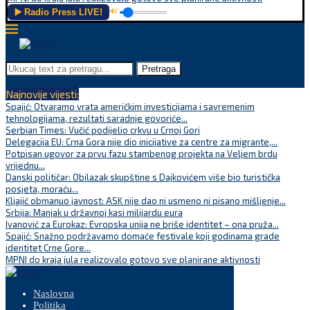
▶️ Radio Press LIVE!
🔊
Pretraga
Najnovije vijesti:
Spajić: Otvaramo vrata američkim investicijama i savremenim
tehnologijama, rezultati saradnje govoriće...
Serbian Times: Vučić podijelio crkvu u Crnoj Gori
Delegacija EU: Crna Gora nije dio inicijative za centre za migrante,...
Potpisan ugovor za prvu fazu stambenog projekta na Veljem brdu
vrijednu...
Danski političar: Obilazak skupštine s Dajkovićem više bio turistička
posjeta, moraću...
Kljajić obmanuo javnost: ASK nije dao ni usmeno ni pisano mišljenje...
Srbija: Manjak u državnoj kasi milijardu eura
Ivanović za Eurokaz: Evropska unija ne briše identitet – ona pruža...
Spajić: Snažno podržavamo domaće festivale koji godinama grade
identitet Crne Gore...
MPNI do kraja jula realizovalo gotovo sve planirane aktivnosti
Naslovna
Politika