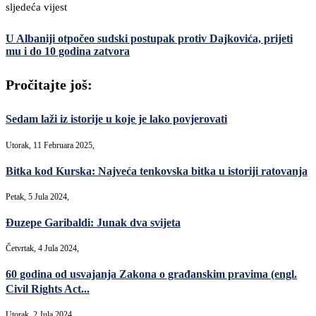
sljedeća vijest
U Albaniji otpočeo sudski postupak protiv Dajkovića, prijeti
mu i do 10 godina zatvora
Pročitajte još:
Sedam laži iz istorije u koje je lako povjerovati
Utorak, 11 Februara 2025,
Bitka kod Kurska: Najveća tenkovska bitka u istoriji ratovanja
Petak, 5 Jula 2024,
Đuzepe Garibaldi: Junak dva svijeta
Četvrtak, 4 Jula 2024,
60 godina od usvajanja Zakona o građanskim pravima (engl.
Civil Rights Act...
Utorak, 2 Jula 2024,