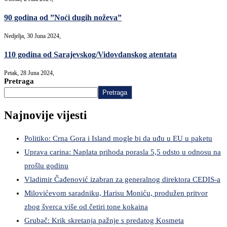
90 godina od ”Noći dugih noževa”
Nedjelja, 30 Juna 2024,
110 godina od Sarajevskog/Vidovdanskog atentata
Petak, 28 Juna 2024,
Pretraga
Pretraga
Najnovije vijesti
Politiko: Crna Gora i Island mogle bi da uđu u EU u paketu
Uprava carina: Naplata prihoda porasla 5,5 odsto u odnosu na
prošlu godinu
Vladimir Čađenović izabran za generalnog direktora CEDIS-a
Milovićevom saradniku, Harisu Moniću, produžen pritvor
zbog šverca više od četiri tone kokaina
Grubač: Krik skretanja pažnje s predatog Kosmeta