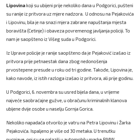
Lipovina
koji su ubijeni prije nekoliko dana u Podgorici, pušteni
su ranije iz pritvora uz mjere nadzora. U odnosu na Pejakovića
i Lipovinu, bila je na snazi mjera zabrane napuštanja mjesta
boravišta (Cetinje) i obaveza povremenog javljanja policiji. To
nam je saopšteno iz Višeg suda u Podgorici.
Iz Uprave policije je ranije saopšteno da je Pejaković izašao iz
pritvora prije petnaestak dana zbog nedonošenja
prvostepene presude u roku od tri godine. Takođe, Lipovina je,
kako navode, iz istih razloga izašao iz pritvora, ali prije godinu.
U Podgorici, 6. novembra su usred bijela dana, u vrijeme
najveće saobraćajne gužve, u obračunu kriminalnih klanova
ubijene dvije osobe u naselju Gornja Gorica.
Nekoliko napadača otvorilo je vatru na Petra Lipovinu i Žarka
Pejakovića. Ispaljeno je više od 30 metaka. U trenutku
pucnjave, oni su se nalazili u automobilu marke BMW