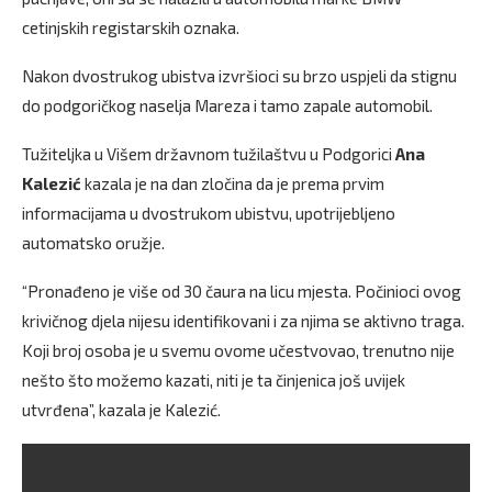
cetinjskih registarskih oznaka.
Nakon dvostrukog ubistva izvršioci su brzo uspjeli da stignu
do podgoričkog naselja Mareza i tamo zapale automobil.
Tužiteljka u Višem državnom tužilaštvu u Podgorici
Ana
Kalezić
kazala je na dan zločina da je prema prvim
informacijama u dvostrukom ubistvu, upotrijebljeno
automatsko oružje.
“Pronađeno je više od 30 čaura na licu mjesta. Počinioci ovog
krivičnog djela nijesu identifikovani i za njima se aktivno traga.
Koji broj osoba je u svemu ovome učestvovao, trenutno nije
nešto što možemo kazati, niti je ta činjenica još uvijek
utvrđena”, kazala je Kalezić.