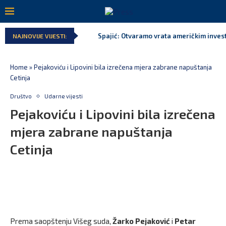
Spajić: Otvaramo vrata američkim invest
NAJNOVIJE VIJESTI:
Home
»
Pejakoviću i Lipovini bila izrečena mjera zabrane napuštanja
Cetinja
Društvo
Udarne vijesti
Pejakoviću i Lipovini bila izrečena
mjera zabrane napuštanja
Cetinja
Prema saopštenju Višeg suda,
Žarko Pejaković
i
Petar