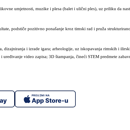
vne umjetnosti, muzike i plesa (balet i ulični ples), uz priliku da nas
te, podstiče pozitivno ponašanje kroz timski rad i pruža strukturiran
dizajniranja i izrade igara; arheologije, uz iskopavanja rimskih i ilirsk
le i uređivanje video zapisa; 3D štampanja, čineći STEM predmete zabav
PREUZMI NA
lay
App Store-u