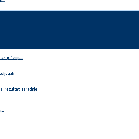
...
azrješenju...
edjeljak
a, rezultati saradnje
...