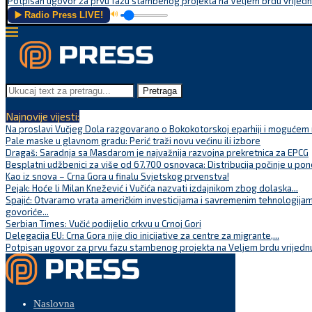
Potpisan ugovor za prvu fazu stambenog projekta na Veljem brdu vrijednu
▶️ Radio Press LIVE!
🔊
Pretraga
Najnovije vijesti:
Na proslavi Vučjeg Dola razgovarano o Bokokotorskoj eparhiji i mogućem r
Pale maske u glavnom gradu: Perić traži novu većinu ili izbore
Dragaš: Saradnja sa Masdarom je najvažnija razvojna prekretnica za EPCG
Besplatni udžbenici za više od 67.700 osnovaca: Distribucija počinje u pon
Kao iz snova – Crna Gora u finalu Svjetskog prvenstva!
Pejak: Hoće li Milan Knežević i Vučića nazvati izdajnikom zbog dolaska...
Spajić: Otvaramo vrata američkim investicijama i savremenim tehnologijam
govoriće...
Serbian Times: Vučić podijelio crkvu u Crnoj Gori
Delegacija EU: Crna Gora nije dio inicijative za centre za migrante,...
Potpisan ugovor za prvu fazu stambenog projekta na Veljem brdu vrijednu
Naslovna