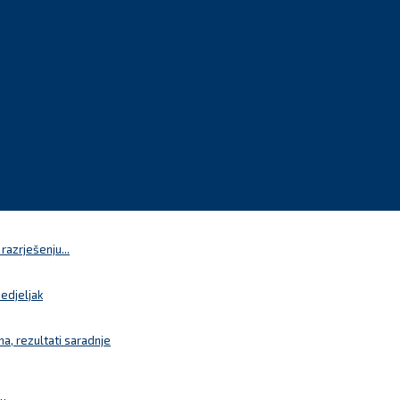
azrješenju...
nedjeljak
a, rezultati saradnje