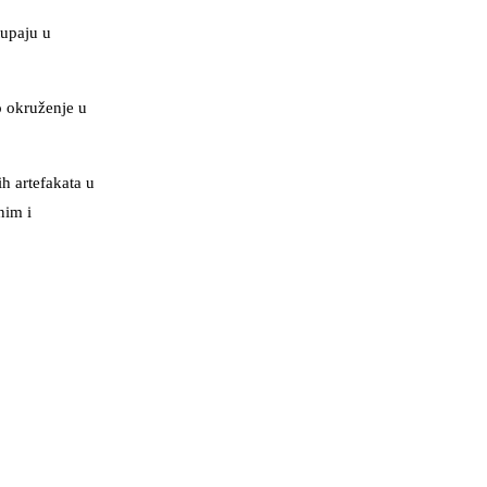
tupaju u
o okruženje u
ih artefakata u
nim i