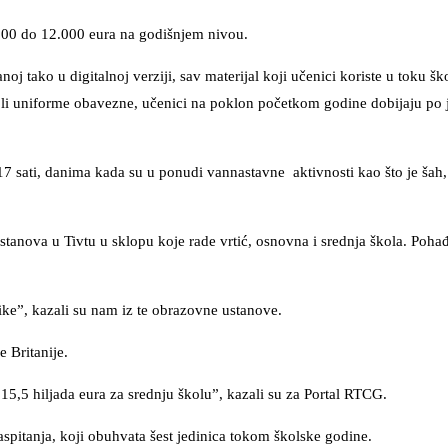
.000 do 12.000 eura na godišnjem nivou.
oj tako u digitalnoj verziji, sav materijal koji učenici koriste u toku š
školi uniforme obavezne, učenici na poklon početkom godine dobijaju po
17 sati, danima kada su u ponudi vannastavne aktivnosti kao što je šah, 
tanova u Tivtu u sklopu koje rade vrtić, osnovna i srednja škola. Poha
ike”, kazali su nam iz te obrazovne ustanove.
 Britanije.
o 15,5 hiljada eura za srednju školu”, kazali su za Portal RTCG.
spitanja, koji obuhvata šest jedinica tokom školske godine.