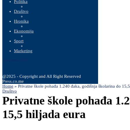
Politika
Društvo
Hronika
Ekonomija
Sport
Marketing
8 Augusta, 2026
@2025 - Copyright and All Right Reserved
Press.co.me
Home
»
Privatne škole pohađa 1.240 đaka, godišnja školarina do 15,5
Društvo
Privatne škole pohađa 1.2
15,5 hiljada eura