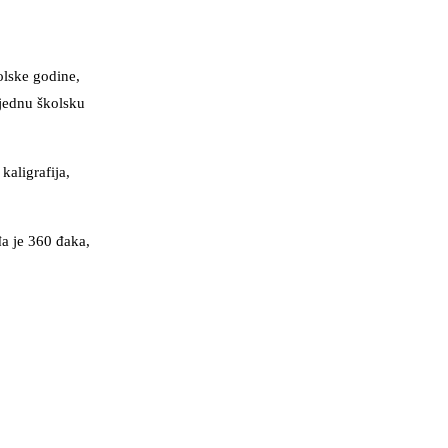
kolske godine,
 jednu školsku
kaligrafija,
đa je 360 đaka,