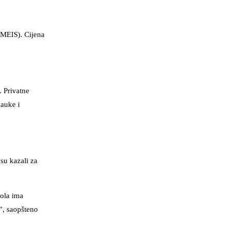
(MEIS). Cijena
. Privatne
nauke i
su kazali za
kola ima
”, saopšteno