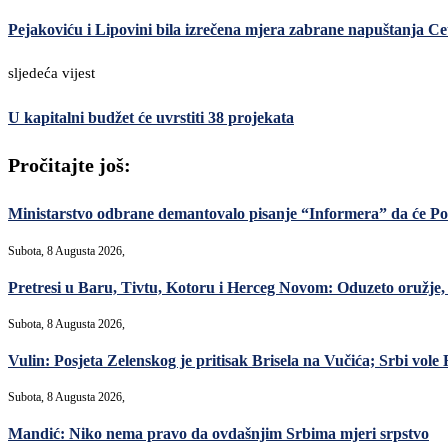
Pejakoviću i Lipovini bila izrečena mjera zabrane napuštanja Ce
sljedeća vijest
U kapitalni budžet će uvrstiti 38 projekata
Pročitajte još:
Ministarstvo odbrane demantovalo pisanje “Informera” da će Po
Subota, 8 Augusta 2026,
Pretresi u Baru, Tivtu, Kotoru i Herceg Novom: Oduzeto oružje, m
Subota, 8 Augusta 2026,
Vulin: Posjeta Zelenskog je pritisak Brisela na Vučića; Srbi vole R
Subota, 8 Augusta 2026,
Mandić: Niko nema pravo da ovdašnjim Srbima mjeri srpstvo