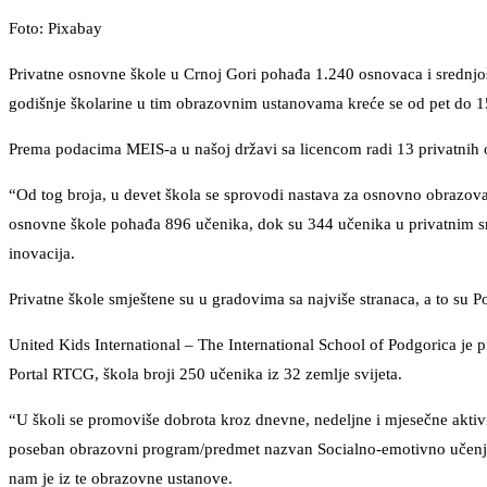
Foto: Pixabay
Privatne osnovne škole u Crnoj Gori pohađa 1.240 osnovaca i srednjo
godišnje školarine u tim obrazovnim ustanovama kreće se od pet do 15
Prema podacima MEIS-a u našoj državi sa licencom radi 13 privatnih o
“Od tog broja, u devet škola se sprovodi nastava za osnovno obrazovan
osnovne škole pohađa 896 učenika, dok su 344 učenika u privatnim sr
inovacija.
Privatne škole smještene su u gradovima sa najviše stranaca, a to su 
United Kids International – The International School of Podgorica je 
Portal RTCG, škola broji 250 učenika iz 32 zemlje svijeta.
“U školi se promoviše dobrota kroz dnevne, nedeljne i mjesečne aktiv
poseban obrazovni program/predmet nazvan Socialno-emotivno učenje 
nam je iz te obrazovne ustanove.