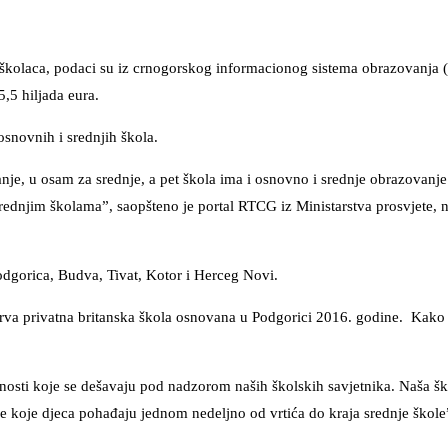
školaca, podaci su iz crnogorskog informacionog sistema obrazovanja 
,5 hiljada eura.
snovnih i srednjih škola.
je, u osam za srednje, a pet škola ima i osnovno i srednje obrazovanje
ednjim školama”, saopšteno je portal RTCG iz Ministarstva prosvjete, 
Podgorica, Budva, Tivat, Kotor i Herceg Novi.
prva privatna britanska škola osnovana u Podgorici 2016. godine. Kako 
nosti koje se dešavaju pod nadzorom naših školskih savjetnika. Naša š
koje djeca pohađaju jednom nedeljno od vrtića do kraja srednje škole