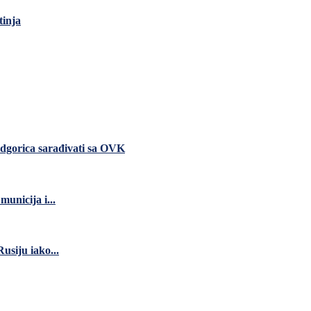
tinja
dgorica sarađivati sa OVK
unicija i...
usiju iako...