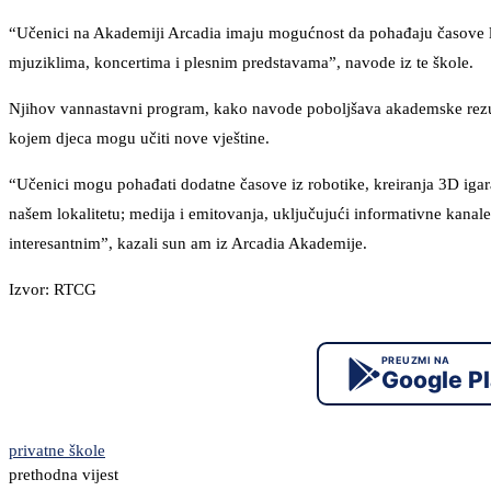
“Učenici na Akademiji Arcadia imaju mogućnost da pohađaju časove liko
mjuziklima, koncertima i plesnim predstavama”, navode iz te škole.
Njihov vannastavni program, kako navode poboljšava akademske rezulta
kojem djeca mogu učiti nove vještine.
“Učenici mogu pohađati dodatne časove iz robotike, kreiranja 3D igara, 
našem lokalitetu; medija i emitovanja, uključujući informativne kana
interesantnim”, kazali sun am iz Arcadia Akademije.
Izvor: RTCG
PREUZMI NA
Google P
privatne škole
prethodna vijest