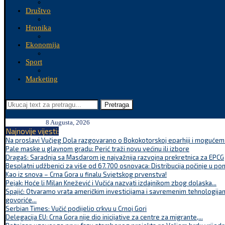
Društvo
Hronika
Ekonomija
Sport
Marketing
Pretraga
8 Augusta, 2026
Najnovije vijesti:
Na proslavi Vučjeg Dola razgovarano o Bokokotorskoj eparhiji i mogućem r
Pale maske u glavnom gradu: Perić traži novu većinu ili izbore
Dragaš: Saradnja sa Masdarom je najvažnija razvojna prekretnica za EPCG
Besplatni udžbenici za više od 67.700 osnovaca: Distribucija počinje u po
Kao iz snova – Crna Gora u finalu Svjetskog prvenstva!
Pejak: Hoće li Milan Knežević i Vučića nazvati izdajnikom zbog dolaska...
Spajić: Otvaramo vrata američkim investicijama i savremenim tehnologijam
govoriće...
Serbian Times: Vučić podijelio crkvu u Crnoj Gori
Delegacija EU: Crna Gora nije dio inicijative za centre za migrante,...