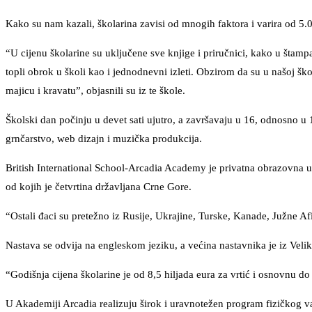
Kako su nam kazali, školarina zavisi od mnogih faktora i varira od 5
“U cijenu školarine su uključene sve knjige i priručnici, kako u štampan
topli obrok u školi kao i jednodnevni izleti. Obzirom da su u našoj 
majicu i kravatu”, objasnili su iz te škole.
Školski dan počinju u devet sati ujutro, a završavaju u 16, odnosno u 
grnčarstvo, web dizajn i muzička produkcija.
British International School-Arcadia Academy je privatna obrazovna us
od kojih je četvrtina državljana Crne Gore.
“Ostali đaci su pretežno iz Rusije, Ukrajine, Turske, Kanade, Južne Af
Nastava se odvija na engleskom jeziku, a većina nastavnika je iz Velike
“Godišnja cijena školarine je od 8,5 hiljada eura za vrtić i osnovnu d
U Akademiji Arcadia realizuju širok i uravnotežen program fizičkog va