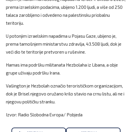
prema izraelskim podacima, ubijeno 1.200 ljudi, a više od 250
talaca zarobljeno i odvedeno na palestinsku priobalnu
teritoriju.
U potonjim izraelskim napadima u Pojasu Gaze, ubijeno je,
prema tamošnjem ministarstvu zdravlja, 43.508 ljudi, dok je
veći dio te teritorije pretvoren u ruševine.
Hamas ima podršku militanata Hezbolaha iz Libana, a obje
grupe uživaju podršku Irana.
Vašington je Hezbolah označio terorističkom organizacijom,
dok je Brisel njegovo oružano krilo stavio na crnu listu, ali ne i
njegovu političku stranku.
Izvor: Radio Slobodna Evropa/ Pobjeda