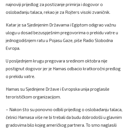
najnoviji prijedlog za postizanje primirja i dogovor o
oslobađanju talaca, rekao je za Rojters visoki zvaničnik.
Katar je sa Sjedinjenim Državama i Egiptom odigrao važnu
ulogu u dosad bezuspješnim pregovorima o prekidu vatre u
jednogodišnjem ratu u Pojasu Gaze, piše Radio Slobodna
Evropa.
U posljednjem krugu pregovara sredinom oktobra nije
postignut dogovor jer je Hamas odbacio kratkoročni predlog
o prekidu vatre.
Hamas su Sjedinjene Države i Evropska unija proglasile
terorističkom organizacijom.
– Nakon što su ponovno odbili prijedlog o oslobađanju talaca,
čelnici Hamasa više ne bi trebali da budu dobrodošli u glavnim
gradovima bilo kojeg američkog partnera. To smo naglasili