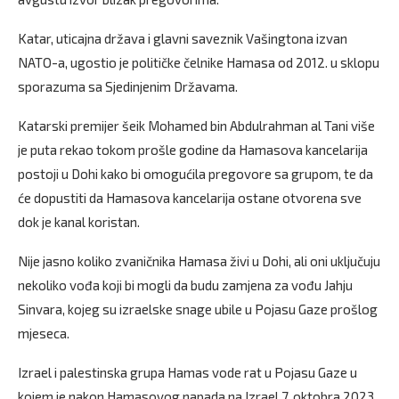
Katar, uticajna država i glavni saveznik Vašingtona izvan
NATO-a, ugostio je političke čelnike Hamasa od 2012. u sklopu
sporazuma sa Sjedinjenim Državama.
Katarski premijer šeik Mohamed bin Abdulrahman al Tani više
je puta rekao tokom prošle godine da Hamasova kancelarija
postoji u Dohi kako bi omogućila pregovore sa grupom, te da
će dopustiti da Hamasova kancelarija ostane otvorena sve
dok je kanal koristan.
Nije jasno koliko zvaničnika Hamasa živi u Dohi, ali oni uključuju
nekoliko vođa koji bi mogli da budu zamjena za vođu Jahju
Sinvara, kojeg su izraelske snage ubile u Pojasu Gaze prošlog
mjeseca.
Izrael i palestinska grupa Hamas vode rat u Pojasu Gaze u
kojem je nakon Hamasovog napada na Izrael 7. oktobra 2023.,