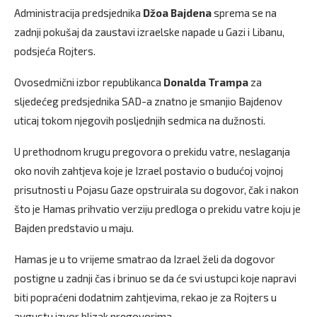
Administracija predsjednika
Džoa Bajdena
sprema se na
zadnji pokušaj da zaustavi izraelske napade u Gazi i Libanu,
podsjeća Rojters.
Ovosedmični izbor republikanca
Donalda Trampa
za
sljedećeg predsjednika SAD-a znatno je smanjio Bajdenov
uticaj tokom njegovih posljednjih sedmica na dužnosti.
U prethodnom krugu pregovora o prekidu vatre, neslaganja
oko novih zahtjeva koje je Izrael postavio o budućoj vojnoj
prisutnosti u Pojasu Gaze opstruirala su dogovor, čak i nakon
što je Hamas prihvatio verziju predloga o prekidu vatre koju je
Bajden predstavio u maju.
Hamas je u to vrijeme smatrao da Izrael želi da dogovor
postigne u zadnji čas i brinuo se da će svi ustupci koje napravi
biti popraćeni dodatnim zahtjevima, rekao je za Rojters u
avgustu izvor blizak pregovorima.