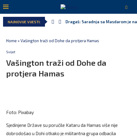
Dragaš: Saradnja sa Masdarom je na
NAJNOVIJE VIJESTI:
Home
»
Vašington traži od Dohe da protjera Hamas
Svijet
Vašington traži od Dohe da
protjera Hamas
Foto: Pixabay
Sjedinjene Države su poručile Kataru da Hamas više nije
dobrodošao u Dohi otkako je militantna grupa odbacila