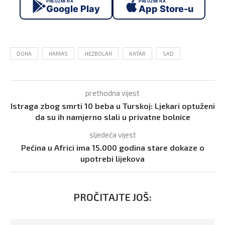
PREUZMI NA
PREUZMI NA
Google Play
App Store-u
DOHA
HAMAS
HEZBOLAH
KATAR
SAD
prethodna vijest
Istraga zbog smrti 10 beba u Turskoj: Ljekari optuženi
da su ih namjerno slali u privatne bolnice
sljedeća vijest
Pećina u Africi ima 15.000 godina stare dokaze o
upotrebi lijekova
PROČITAJTE JOŠ: