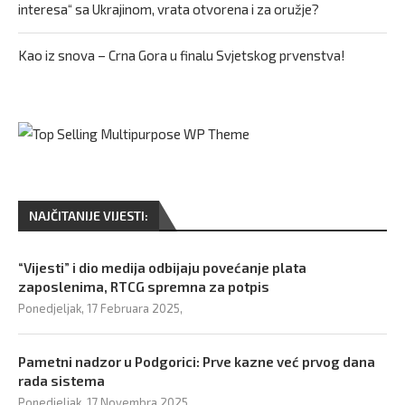
interesa“ sa Ukrajinom, vrata otvorena i za oružje?
Kao iz snova – Crna Gora u finalu Svjetskog prvenstva!
NAJČITANIJE VIJESTI:
“Vijesti” i dio medija odbijaju povećanje plata
zaposlenima, RTCG spremna za potpis
Ponedjeljak, 17 Februara 2025,
Pametni nadzor u Podgorici: Prve kazne već prvog dana
rada sistema
Ponedjeljak, 17 Novembra 2025,