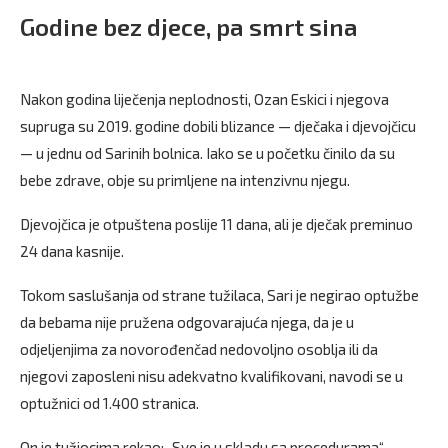
Godine bez djece, pa smrt sina
Nakon godina liječenja neplodnosti, Ozan Eskici i njegova
supruga su 2019. godine dobili blizance — dječaka i djevojčicu
— u jednu od Sarinih bolnica. Iako se u početku činilo da su
bebe zdrave, obje su primljene na intenzivnu njegu.
Djevojčica je otpuštena poslije 11 dana, ali je dječak preminuo
24 dana kasnije.
Tokom saslušanja od strane tužilaca, Sari je negirao optužbe
da bebama nije pružena odgovarajuća njega, da je u
odjeljenjima za novorođenčad nedovoljno osoblja ili da
njegovi zaposleni nisu adekvatno kvalifikovani, navodi se u
optužnici od 1.400 stranica.
On je tužiocima rekao: „Sve je u skladu sa procedurama“.