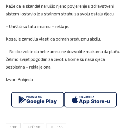
Кaže da je skandal narušio njeno povjerenje u zdravstveni
sistem i ostavio je u stalnom strahu za svoju ostalu djecu.
– Uništili su tatu i mamu – rekla je.
Кosal je zamolila vlasti da odmah preduzmu akciju.
– Ne dozvolite da bebe umru, ne dozvolite majkama da plaču.
Želimo svijet pogodan za život, u kome su naša djeca
bezbjedna – rekla je ona.
Izvor: Pobjeda
PREUZMI NA
PREUZMI NA
Google Play
App Store-u
BEBE
LIJEČENJE
TURSKA