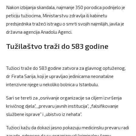
Nakon izbijanja skandala, najmanje 350 porodica podnijelo je
peticiju tužiocima, Ministarstvu zdravlja ili kabinetu
predsjednika tražeći istragu o smrti svojih najmilijih, javila je
državna agencija Anadolu Agenci.
Tužilaštvo traži do 583 godine
Tužioci traže do 583 godine zatvora za glavnog optuženog,
dr Firata Sarija, koji je upravljao jedinicama neonatalne
intenzivne njege u nekoliko bolnica u Istanbulu.
Sari se tereti za „osnivanje organizacije sa ciljem izvršenja
krivičnog djela”, „prevaru javnih institucija”, „falsifikovanje
službene isprave” i „ubistvo iz nehata”.
Tužioci kažu da dokazi jasno pokazuju medicinsku prevaru radi
zarade, odnosno da su organizovali kriminalnu šemu,