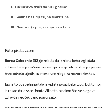
Tužilaštvo traži do 583 godine
Godine bez djece, pa smrt sina
Nema više povjerenja u sistem
Foto: pixabay.com
Burcu Gokdeniz (32)
je mislila da je njena beba izgledala
zdravo kada je rođena mjesec i po ranije, ali osoblje je dječaka
brzo odvelo u jedinicu intenzivne njege za novorođenčad.
Bio je to posljednji put da je vidjela svoju bebu živu. Doktor joj
je rekao da je srce Umuta Alija stalo nakon što se njegovo
zdravlje neočekivano pogoršalo.
Vidjeti sina umotanog u pokrov 10 dana nakon što je rođen bio