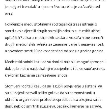
je „najgori trenutak“ u njenom životu, rekla je za Asošijeted
pres.
Gokdeniz je među stotinama roditelja koji traže istragu o
smrti svoje djece ili drugih najmilijih otkako su turskit užioci
optužili 47 ljekara, medicinskih sestara, vozača hitne pomoći i
drugih medicinskih radnika za zanemarivanje ili nesavjesnost,
a povodom smrti 10 novorođenčadi od prošle godine godine.
Medicinski radnici kažu da su donijeli najbolju moguću procjenu
dok su brinuli o najdelikatnijim pacijentima i da se suočavaju sa
krivičnim kaznama za neželjene ishode.
Slomljeni roditelji kažu da su izgubili povjerenje u sistem i da
su slučajevi izazvali toliko gnijeva da su demonstranti u
oktobru organizovali proteste ispred bolnica u kojima su se
desili neki od smrtnih slučajeva, bacajući kamenje na zgrade.