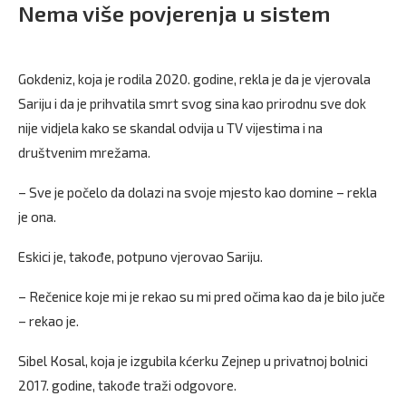
Nema više povjerenja u sistem
Gokdeniz, koja je rodila 2020. godine, rekla je da je vjerovala
Sariju i da je prihvatila smrt svog sina kao prirodnu sve dok
nije vidjela kako se skandal odvija u TV vijestima i na
društvenim mrežama.
– Sve je počelo da dolazi na svoje mjesto kao domine – rekla
je ona.
Eskici je, takođe, potpuno vjerovao Sariju.
– Rečenice koje mi je rekao su mi pred očima kao da je bilo juče
– rekao je.
Sibel Кosal, koja je izgubila kćerku Zejnep u privatnoj bolnici
2017. godine, takođe traži odgovore.