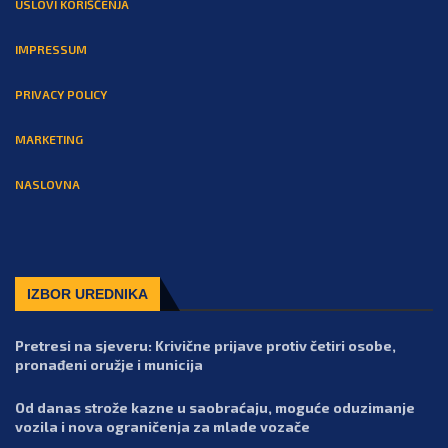
USLOVI KORIŠĆENJA
IMPRESSUM
PRIVACY POLICY
MARKETING
NASLOVNA
IZBOR UREDNIKA
Pretresi na sjeveru: Krivične prijave protiv četiri osobe,
pronađeni oružje i municija
Od danas strože kazne u saobraćaju, moguće oduzimanje
vozila i nova ograničenja za mlade vozače