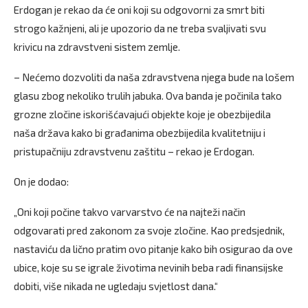
Erdogan je rekao da će oni koji su odgovorni za smrt biti
strogo kažnjeni, ali je upozorio da ne treba svaljivati svu
krivicu na zdravstveni sistem zemlje.
– Nećemo dozvoliti da naša zdravstvena njega bude na lošem
glasu zbog nekoliko trulih jabuka. Ova banda je počinila tako
grozne zločine iskorišćavajući objekte koje je obezbijedila
naša država kako bi građanima obezbijedila kvalitetniju i
pristupačniju zdravstvenu zaštitu – rekao je Erdogan.
On je dodao:
„Oni koji počine takvo varvarstvo će na najteži način
odgovarati pred zakonom za svoje zločine. Кao predsjednik,
nastaviću da lično pratim ovo pitanje kako bih osigurao da ove
ubice, koje su se igrale životima nevinih beba radi finansijske
dobiti, više nikada ne ugledaju svjetlost dana.“