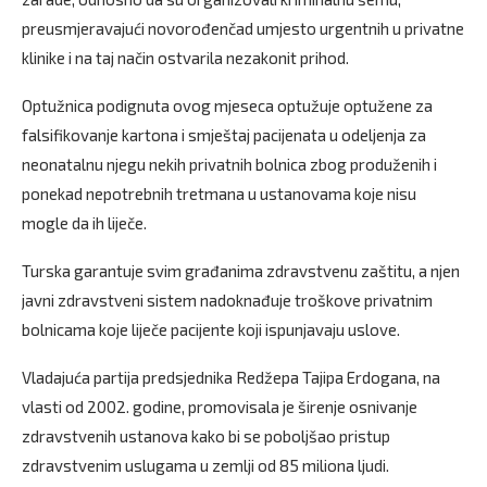
preusmjeravajući novorođenčad umjesto urgentnih u privatne
klinike i na taj način ostvarila nezakonit prihod.
Optužnica podignuta ovog mjeseca optužuje optužene za
falsifikovanje kartona i smještaj pacijenata u odeljenja za
neonatalnu njegu nekih privatnih bolnica zbog produženih i
ponekad nepotrebnih tretmana u ustanovama koje nisu
mogle da ih liječe.
Turska garantuje svim građanima zdravstvenu zaštitu, a njen
javni zdravstveni sistem nadoknađuje troškove privatnim
bolnicama koje liječe pacijente koji ispunjavaju uslove.
Vladajuća partija predsjednika Redžepa Tajipa Erdogana, na
vlasti od 2002. godine, promovisala je širenje osnivanje
zdravstvenih ustanova kako bi se poboljšao pristup
zdravstvenim uslugama u zemlji od 85 miliona ljudi.