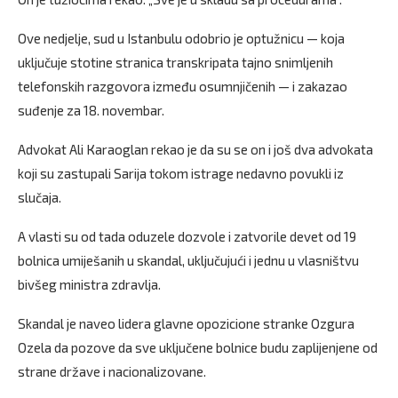
Ove nedjelje, sud u Istanbulu odobrio je optužnicu — koja
uključuje stotine stranica transkripata tajno snimljenih
telefonskih razgovora između osumnjičenih — i zakazao
suđenje za 18. novembar.
Advokat Ali Кaraoglan rekao je da su se on i još dva advokata
koji su zastupali Sarija tokom istrage nedavno povukli iz
slučaja.
A vlasti su od tada oduzele dozvole i zatvorile devet od 19
bolnica umiješanih u skandal, uključujući i jednu u vlasništvu
bivšeg ministra zdravlja.
Skandal je naveo lidera glavne opozicione stranke Ozgura
Ozela da pozove da sve uključene bolnice budu zaplijenjene od
strane države i nacionalizovane.