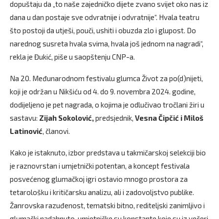
dopuštaju da „to naše zajedničko dijete zvano svijet oko nas iz
dana u dan postaje sve odvratnije i odvratnije“. Hvala teatru
što postoji da utješi, pouči, ushiti i obuzda zlo i glupost. Do
narednog susreta hvala svima, hvala još jednom na nagradi“,
rekla je Đukić, piše u saopštenju CNP-a.
Na 20. Međunarodnom festivalu glumca Život za po(d)nijeti,
koji je održan u Nikšiću od 4. do 9. novembra 2024. godine,
dodijeljeno je pet nagrada, o kojima je odlučivao tročlani žiri u
sastavu:
Zijah Sokolović,
predsjednik,
Vesna Čipčić i Miloš
Latinović
, članovi.
Kako je istaknuto, izbor predstava u takmičarskoj selekciji bio
je raznovrstan i umjetnički potentan, a koncept festivala
posvećenog glumačkoj igri ostavio mnogo prostora za
tetarološku i kritičarsku analizu, ali i zadovoljstvo publike.
Žanrovska razuđenost, tematski bitno, rediteljski zanimljivo i
glumački nadahnuto, umjetničke su konstante koje su iz večeri