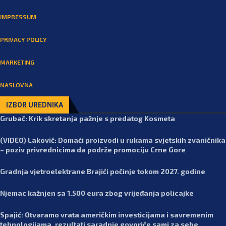
IMPRESSUM
PRIVACY POLICY
MARKETING
NASLOVNA
IZBOR UREDNIKA
Grubač: Krik skretanja pažnje s predatog Kosmeta
(VIDEO) Laković: Domaći proizvodi u rukama svjetskih zvaničnika
– poziv privrednicima da podrže promociju Crne Gore
Gradnja vjetroelektrane Brajići počinje tokom 2027. godine
Njemac kažnjen sa 1.500 eura zbog vrijeđanja policajke
Spajić: Otvaramo vrata američkim investicijama i savremenim
tehnologijama, rezultati saradnje govoriće sami za sebe