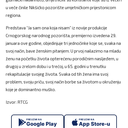
u veče činile Nikšićko pozorište umjetničkom prijestonicom
regiona.
Predstava “Ja sam ona koja nisam” iz novije produkcije
Crnogorskog narodnog pozorišta, premijerno izvedena 29.
januara ove godine, objedinjuje tri jednočinke koje se, svaka na
svoj način, bave ženskim pitanjem. U prvoj nailazimo na mladu
ženu na početku života opterećenu porodičnim nasljeđem, u
drugoj u zrelom dobu i u trećoj, u 65. godini u trenutku
rekapitulacije svojeg života. Svaka od tih žena ima svoj
problem, svoju priču, svoj način borbe sa životom u okruženju
koje je dominantno muško.
Izvor: RTCG
PREUZMI NA
PREUZMI NA
Google Play
App Store-u