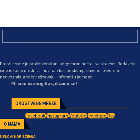
Press.co.me je profesionalan, odgovoran portal sa stavom. Redakciju
čine iskusni urednici i novinari koji beskompromisno, otvoreno i
nedvosmisleno izvještavaju i informišu javnost.
Mi smo tu zbog Vas, čitamo se!
DRUŠTVENE MREŽE
Facebook
Instagram
Youtube
Envelope
Rss
O NAMA
USLOVI KORIŠĆENJA