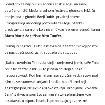
Grand prix za najbolju epizodnu žensku ulogu na sinoć
završenom 20. Međunarodnom festivalu glumca u Nikšiću,
dodijeljena je glumici
Varji Đukić,
prvakinji drame
Crnogorskog narodnog pozorišta za ulogu Stanke u
predstavi „Ja sam ona koje nisam“, koju je prema jednočinkama
Mata Matišića
režirao
Vito Taufer.
Primajući nagradu, Đukić je izjavila da je teatar mir koji postoji
da nas utješi, pouči, ushiti i obuzda zlo i glupost.
„Kako u uvodniku Festivala stoji – umjetnost je mir, kaže Fose,
rekla bih teatar je mir. Ali to je naša privilegija, naša
neuporedivost. Pod tim mirom jesu svi lični i veliki ratovi, pod
njim su svi sunovrati ubijanja i nasilje, puzeći „izmi koji
sagregacijom, isključivošću okoštavaju i orobljavaju čovjeka i
ženu“. Zahvalna sam što sam igrala zvjezdane žene koje
stradavaju u otporu i buntu i upozoravaju, govore i ne