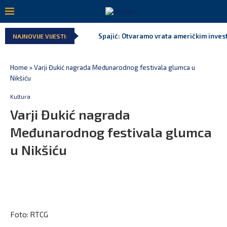
Spajić: Otvaramo vrata američkim invest
NAJNOVIJE VIJESTI:
Home
»
Varji Đukić nagrada Međunarodnog festivala glumca u
Nikšiću
Kultura
Varji Đukić nagrada
Međunarodnog festivala glumca
u Nikšiću
Foto: RTCG