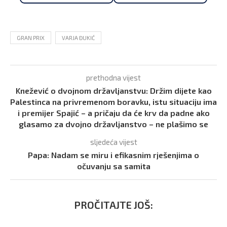
GRAN PRIX
VARJA ĐUKIĆ
prethodna vijest
Knežević o dvojnom državljanstvu: Držim dijete kao
Palestinca na privremenom boravku, istu situaciju ima
i premijer Spajić – a pričaju da će krv da padne ako
glasamo za dvojno državljanstvo – ne plašimo se
sljedeća vijest
Papa: Nadam se miru i efikasnim rješenjima o
očuvanju sa samita
PROČITAJTE JOŠ: