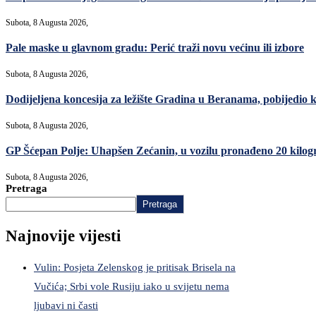
Subota, 8 Augusta 2026,
Pale maske u glavnom gradu: Perić traži novu većinu ili izbore
Subota, 8 Augusta 2026,
Dodijeljena koncesija za ležište Gradina u Beranama, pobijed
Subota, 8 Augusta 2026,
GP Šćepan Polje: Uhapšen Zećanin, u vozilu pronađeno 20 kilo
Subota, 8 Augusta 2026,
Pretraga
Pretraga
Najnovije vijesti
Vulin: Posjeta Zelenskog je pritisak Brisela na
Vučića; Srbi vole Rusiju iako u svijetu nema
ljubavi ni časti