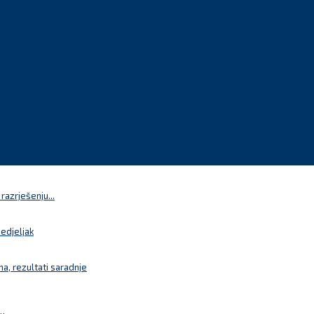
azrješenju...
nedjeljak
a, rezultati saradnje