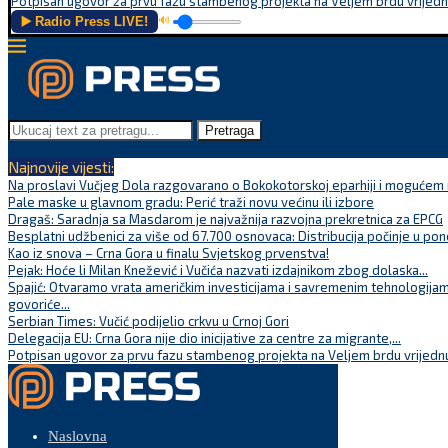
Potpisan ugovor za prvu fazu stambenog projekta na Veljem brdu vrijednu
▶️ Radio Press LIVE!
🔊
Pretraga
Najnovije vijesti:
Na proslavi Vučjeg Dola razgovarano o Bokokotorskoj eparhiji i mogućem r
Pale maske u glavnom gradu: Perić traži novu većinu ili izbore
Dragaš: Saradnja sa Masdarom je najvažnija razvojna prekretnica za EPCG
Besplatni udžbenici za više od 67.700 osnovaca: Distribucija počinje u pon
Kao iz snova – Crna Gora u finalu Svjetskog prvenstva!
Pejak: Hoće li Milan Knežević i Vučića nazvati izdajnikom zbog dolaska...
Spajić: Otvaramo vrata američkim investicijama i savremenim tehnologijam
govoriće...
Serbian Times: Vučić podijelio crkvu u Crnoj Gori
Delegacija EU: Crna Gora nije dio inicijative za centre za migrante,...
Potpisan ugovor za prvu fazu stambenog projekta na Veljem brdu vrijednu
Naslovna