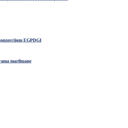
io konzorcijum EGPDGI
grama marihuane