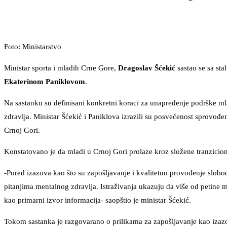
Foto: Ministarstvo
Ministar sporta i mladih Crne Gore,
Dragoslav Šćekić
sastao se sa st
Ekaterinom Paniklovom
.
Na sastanku su definisani konkretni koraci za unapređenje podrške ml
zdravlja. Ministar Šćekić i Paniklova izrazili su posvećenost sprovođen
Crnoj Gori.
Konstatovano je da mladi u Crnoj Gori prolaze kroz složene tranzicio
-Pored izazova kao što su zapošljavanje i kvalitetno provođenje slob
pitanjima mentalnog zdravlja. Istraživanja ukazuju da više od petine 
kao primarni izvor informacija- saopštio je ministar Šćekić.
Tokom sastanka je razgovarano o prilikama za zapošljavanje kao izazo