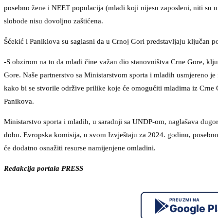
posebno žene i NEET populacija (mladi koji nijesu zaposleni, niti su u
slobode nisu dovoljno zaštićena.
Šćekić i Paniklova su saglasni da u Crnoj Gori predstavljaju ključan po
-S obzirom na to da mladi čine važan dio stanovništva Crne Gore, klju
Gore. Naše partnerstvo sa Ministarstvom sporta i mladih usmjereno je 
kako bi se stvorile održive prilike koje će omogućiti mladima iz Crne
Panikova.
Ministarstvo sporta i mladih, u saradnji sa UNDP-om, naglašava dugo
dobu. Evropska komisija, u svom Izvještaju za 2024. godinu, posebno 
će dodatno osnažiti resurse namijenjene omladini.
Redakcija portala PRESS
PREUZMI NA
Google P