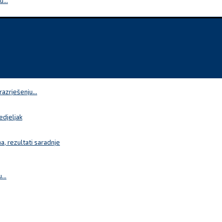
...
azrješenju...
edjeljak
a, rezultati saradnje
...