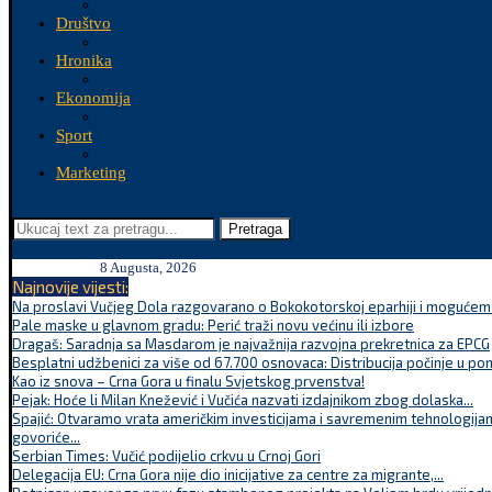
Društvo
Hronika
Ekonomija
Sport
Marketing
Pretraga
8 Augusta, 2026
Najnovije vijesti:
Na proslavi Vučjeg Dola razgovarano o Bokokotorskoj eparhiji i mogućem r
Pale maske u glavnom gradu: Perić traži novu većinu ili izbore
Dragaš: Saradnja sa Masdarom je najvažnija razvojna prekretnica za EPCG
Besplatni udžbenici za više od 67.700 osnovaca: Distribucija počinje u po
Kao iz snova – Crna Gora u finalu Svjetskog prvenstva!
Pejak: Hoće li Milan Knežević i Vučića nazvati izdajnikom zbog dolaska...
Spajić: Otvaramo vrata američkim investicijama i savremenim tehnologijam
govoriće...
Serbian Times: Vučić podijelio crkvu u Crnoj Gori
Delegacija EU: Crna Gora nije dio inicijative za centre za migrante,...