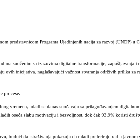
alnom predstavnicom Programa Ujedinjenih nacija za razvoj (UNDP) u C
adima suočenim sa izazovima digitalne transformacije, zapošljavanja i
ju ovih inicijativa, naglašavajući važnost stvaranja održivih prilika za 
ne procese.
odnog vremena, mladi se danas suočavaju sa prilagođavanjem digitalnom
mladih oseća slabu motivaciju i bezvoljnost, dok čak 93,9% koristi druš
vu, budući da istraživanja pokazuju da mladi preferiraju rad u javnom 