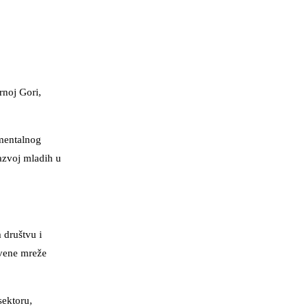
rnoj Gori,
 mentalnog
razvoj mladih u
 društvu i
tvene mreže
sektoru,