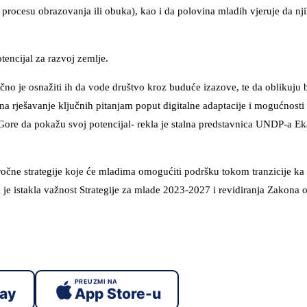
 procesu obrazovanja ili obuka), kao i da polovina mladih vjeruje da nj
tencijal za razvoj zemlje.
čno je osnažiti ih da vode društvo kroz buduće izazove, te da oblikuju
na rješavanje ključnih pitanjam poput digitalne adaptacije i mogućnosti
 Gore da pokažu svoj potencijal- rekla je stalna predstavnica UNDP-a Ek
ročne strategije koje će mladima omogućiti podršku tokom tranzicije ka
je istakla važnost Strategije za mlade 2023-2027 i revidiranja Zakona 
PREUZMI NA
lay
App Store-u