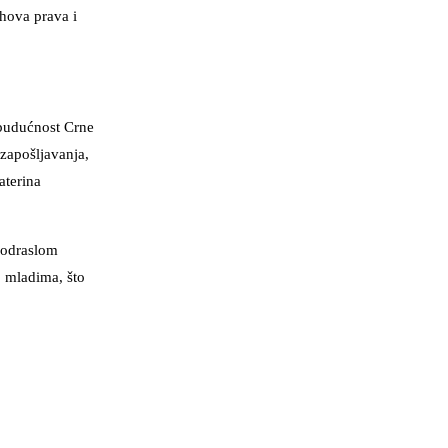
ihova prava i
 budućnost Crne
 zapošljavanja,
aterina
 odraslom
o mladima, što