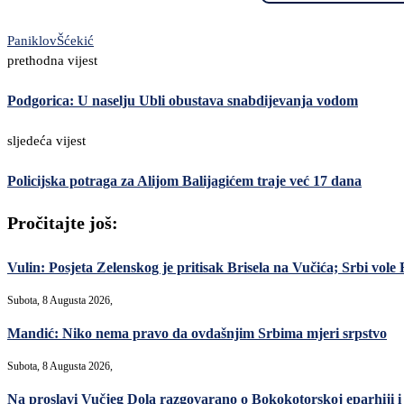
Paniklov
Šćekić
prethodna vijest
Podgorica: U naselju Ubli obustava snabdijevanja vodom
sljedeća vijest
Policijska potraga za Alijom Balijagićem traje već 17 dana
Pročitajte još:
Vulin: Posjeta Zelenskog je pritisak Brisela na Vučića; Srbi vole R
Subota, 8 Augusta 2026,
Mandić: Niko nema pravo da ovdašnjim Srbima mjeri srpstvo
Subota, 8 Augusta 2026,
Na proslavi Vučjeg Dola razgovarano o Bokokotorskoj eparhiji i