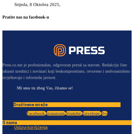
Srijeda, 8 Oktobra 2025,
Pratite nas na facebook-u
Press.co.me je profesionalan, odgovoran portal sa stavom. Redakciju čine
iskusni urednici i novinari koji beskompromisno, otvoreno i nedvosmisleno
izvještavaju i informišu javnost.
Mi smo tu zbog Vas, čitamo se!
Društvene mreže
Facebook
Instagram
Youtube
Envelope
Rss
O nama
Uslovi korišćenja