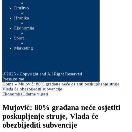
Društvo
Hronika
Ekonomija
Sport
Marketing
7 Augusta, 2026
@2025 - Copyright and All Right Reserved
Press.co.me
Home
»
Mujović: 80% građana neće osjetiti poskupljenje struje,
Vlada će obezbijediti subvencije
Ekonomija
Udarne vijesti
Mujović: 80% građana neće osjetiti
poskupljenje struje, Vlada će
obezbijediti subvencije