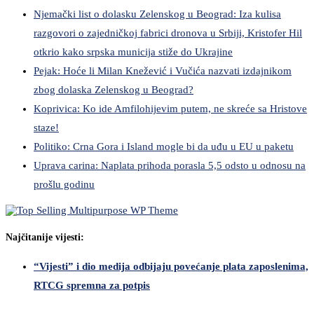
Njemački list o dolasku Zelenskog u Beograd: Iza kulisa
razgovori o zajedničkoj fabrici dronova u Srbiji, Kristofer Hil
otkrio kako srpska municija stiže do Ukrajine
Pejak: Hoće li Milan Knežević i Vučića nazvati izdajnikom
zbog dolaska Zelenskog u Beograd?
Koprivica: Ko ide Amfilohijevim putem, ne skreće sa Hristove
staze!
Politiko: Crna Gora i Island mogle bi da uđu u EU u paketu
Uprava carina: Naplata prihoda porasla 5,5 odsto u odnosu na
prošlu godinu
Najčitanije vijesti:
“Vijesti” i dio medija odbijaju povećanje plata zaposlenima,
RTCG spremna za potpis