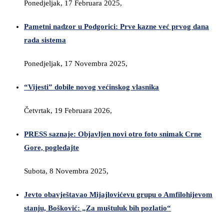
Ponedjeljak, 17 Februara 2025,
Pametni nadzor u Podgorici: Prve kazne već prvog dana
rada sistema
Ponedjeljak, 17 Novembra 2025,
“Vijesti” dobile novog većinskog vlasnika
Četvrtak, 19 Februara 2026,
PRESS saznaje: Objavljen novi otro foto snimak Crne
Gore, pogledajte
Subota, 8 Novembra 2025,
Jevto obavještavao Mijajlovićevu grupu o Amfilohijevom
stanju, Bošković: „Za muštuluk bih pozlatio“