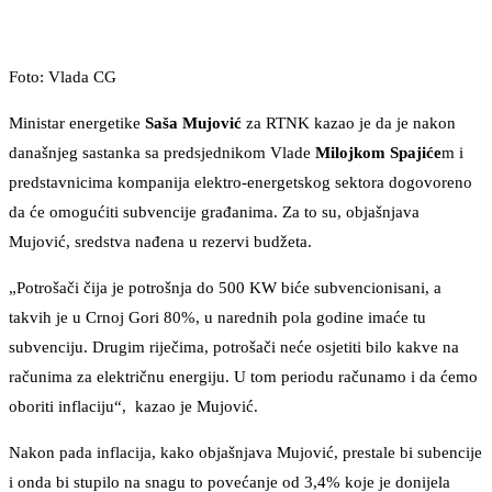
Foto: Vlada CG
Ministar energetike
Saša Mujović
za RTNK kazao je da je nakon
današnjeg sastanka sa predsjednikom Vlade
Milojkom Spajiće
m i
predstavnicima kompanija elektro-energetskog sektora dogovoreno
da će omogućiti subvencije građanima. Za to su, objašnjava
Mujović, sredstva nađena u rezervi budžeta.
„Potrošači čija je potrošnja do 500 KW biće subvencionisani, a
takvih je u Crnoj Gori 80%, u narednih pola godine imaće tu
subvenciju. Drugim riječima, potrošači neće osjetiti bilo kakve na
računima za električnu energiju. U tom periodu računamo i da ćemo
oboriti inflaciju“, kazao je Mujović.
Nakon pada inflacija, kako objašnjava Mujović, prestale bi subencije
i onda bi stupilo na snagu to povećanje od 3,4% koje je donijela