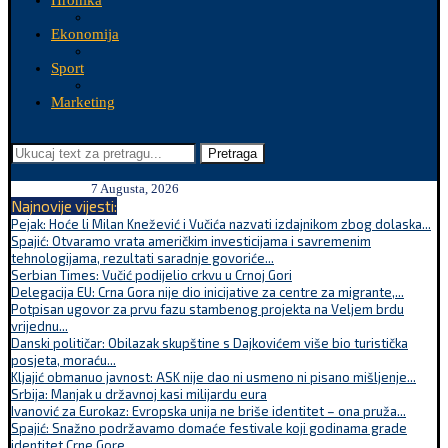
Hronika
Ekonomija
Sport
Marketing
Pretraga
7 Augusta, 2026
Najnovije vijesti:
Pejak: Hoće li Milan Knežević i Vučića nazvati izdajnikom zbog dolaska...
Spajić: Otvaramo vrata američkim investicijama i savremenim
tehnologijama, rezultati saradnje govoriće...
Serbian Times: Vučić podijelio crkvu u Crnoj Gori
Delegacija EU: Crna Gora nije dio inicijative za centre za migrante,...
Potpisan ugovor za prvu fazu stambenog projekta na Veljem brdu
vrijednu...
Danski političar: Obilazak skupštine s Dajkovićem više bio turistička
posjeta, moraću...
Kljajić obmanuo javnost: ASK nije dao ni usmeno ni pisano mišljenje...
Srbija: Manjak u državnoj kasi milijardu eura
Ivanović za Eurokaz: Evropska unija ne briše identitet – ona pruža...
Spajić: Snažno podržavamo domaće festivale koji godinama grade
identitet Crne Gore...