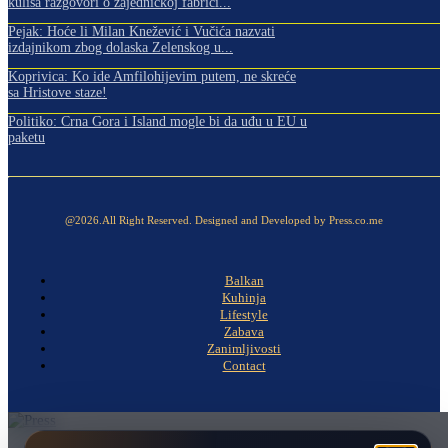
kulisa razgovori o zajedničkoj fabrici...
Pejak: Hoće li Milan Knežević i Vučića nazvati
izdajnikom zbog dolaska Zelenskog u...
Koprivica: Ko ide Amfilohijevim putem, ne skreće
sa Hristove staze!
Politiko: Crna Gora i Island mogle bi da uđu u EU u
paketu
@2026.All Right Reserved. Designed and Developed by Press.co.me
Balkan
Kuhinja
Lifestyle
Zabava
Zanimljivosti
Contact