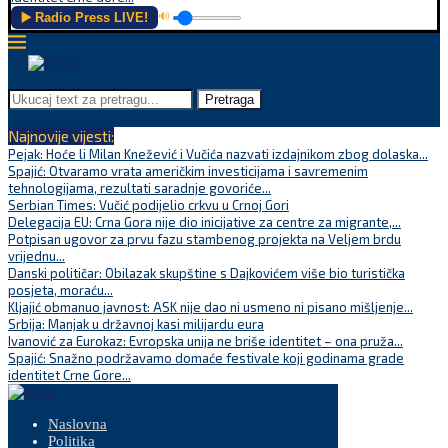
▶️ Radio Press LIVE!
🔊
Pretraga
Najnovije vijesti:
Pejak: Hoće li Milan Knežević i Vučića nazvati izdajnikom zbog dolaska...
Spajić: Otvaramo vrata američkim investicijama i savremenim
tehnologijama, rezultati saradnje govoriće...
Serbian Times: Vučić podijelio crkvu u Crnoj Gori
Delegacija EU: Crna Gora nije dio inicijative za centre za migrante,...
Potpisan ugovor za prvu fazu stambenog projekta na Veljem brdu
vrijednu...
Danski političar: Obilazak skupštine s Dajkovićem više bio turistička
posjeta, moraću...
Kljajić obmanuo javnost: ASK nije dao ni usmeno ni pisano mišljenje...
Srbija: Manjak u državnoj kasi milijardu eura
Ivanović za Eurokaz: Evropska unija ne briše identitet – ona pruža...
Spajić: Snažno podržavamo domaće festivale koji godinama grade
identitet Crne Gore...
Naslovna
Politika