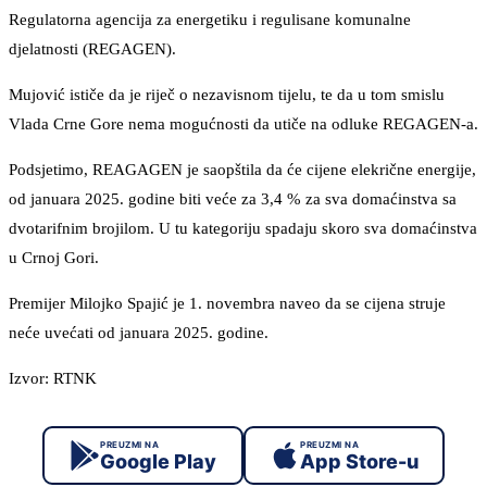
Regulatorna agencija za energetiku i regulisane komunalne
djelatnosti (REGAGEN).
Mujović ističe da je riječ o nezavisnom tijelu, te da u tom smislu
Vlada Crne Gore nema mogućnosti da utiče na odluke REGAGEN-a.
Podsjetimo, REAGAGEN je saopštila da će cijene elekrične energije,
od januara 2025. godine biti veće za 3,4 % za sva domaćinstva sa
dvotarifnim brojilom. U tu kategoriju spadaju skoro sva domaćinstva
u Crnoj Gori.
Premijer Milojko Spajić je 1. novembra naveo da se cijena struje
neće uvećati od januara 2025. godine.
Izvor: RTNK
PREUZMI NA
PREUZMI NA
Google Play
App Store-u