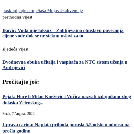
poskupljenje struje
Saša Mujović
subvencije
prethodna vijest
Iković: Voda nije luksuz – Zahtijevamo obustavu povećanja
cijene vode dok se ne steknu uslovi za to
sljedeća vijest
Dvodnevna obuka učitelja i vaspitača za NTC sistem učenja u
Andrijevici
Pročitajte još:
Pejak: Hoće li Milan Knežević i Vučića nazvati izdajnikom zbog
dolaska Zelenskog...
Petak, 7 Augusta 2026,
Uprava carina: Naplata prihoda porasla 5,5 odsto u odnosu na
prošlu godinu