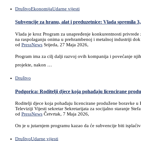
Društvo
Ekonomija
Udarne vijesti
Subvencije za hranu, alat i preduzetnice: Vlada spremila 3
Vlada je kroz Program za unapređenje konkurentnosti privrede za
na raspolaganju onima u prehrambenoj i metalnoj industriji dok
od
PressNews
Srijeda, 27 Maja 2026,
Program ima za cilj dalji razvoj ovih kompanija i povećanje njih
projekte, nakon …
Društvo
Podgorica: Roditelji djece koja pohađaju licencirane prod
Roditelji djece koja pohađaju licencirane produžene boravke u P
Televiziji Vijesti sekretar Sekretarijata za socijalno staranje Stef
od
PressNews
Četvrtak, 7 Maja 2026,
On je u jutarnjem programu kazao da će subvencije biti isplaćiv
Društvo
Udarne vijesti