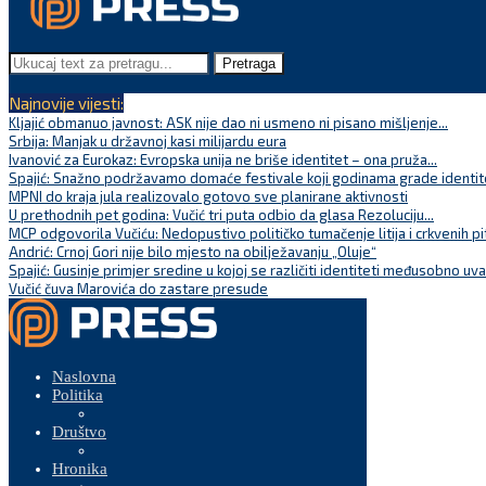
Pretraga
Najnovije vijesti:
Kljajić obmanuo javnost: ASK nije dao ni usmeno ni pisano mišljenje...
Srbija: Manjak u državnoj kasi milijardu eura
Ivanović za Eurokaz: Evropska unija ne briše identitet – ona pruža...
Spajić: Snažno podržavamo domaće festivale koji godinama grade identite
MPNI do kraja jula realizovalo gotovo sve planirane aktivnosti
U prethodnih pet godina: Vučić tri puta odbio da glasa Rezoluciju...
MCP odgovorila Vučiću: Nedopustivo političko tumačenje litija i crkvenih pi
Andrić: Crnoj Gori nije bilo mjesto na obilježavanju „Oluje“
Spajić: Gusinje primjer sredine u kojoj se različiti identiteti međusobno uva
Vučić čuva Marovića do zastare presude
Naslovna
Politika
Društvo
Hronika