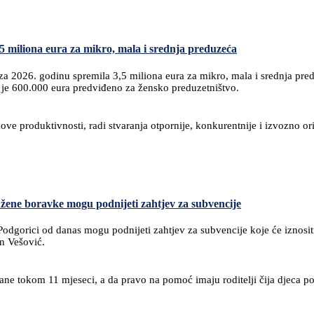
,5 miliona eura za mikro, mala i srednja preduzeća
 2026. godinu spremila 3,5 miliona eura za mikro, mala i srednja predu
 je 600.000 eura predviđeno za žensko preduzetništvo.
ove produktivnosti, radi stvaranja otpornije, konkurentnije i izvozno or
užene boravke mogu podnijeti zahtjev za subvencije
odgorici od danas mogu podnijeti zahtjev za subvencije koje će iznosit
an Vešović.
ane tokom 11 mjeseci, a da pravo na pomoć imaju roditelji čija djeca p