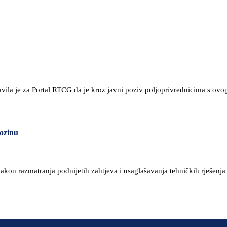
avila je za Portal RTCG da je kroz javni poziv poljoprivrednicima s ovo
Sozinu
 nakon razmatranja podnijetih zahtjeva i usaglašavanja tehničkih rješ