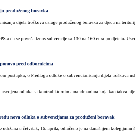
nju produženog boravka
nisanju dijela troškova usluge produženog boravka za djecu na teritori
 DPS-a da se poveća iznos subvencije sa 130 na 160 eura po djetetu. U
 ponovo pred odbornicima
nom postupku, o Predlogu odluke o subvencionisanju dijela troškova us
rta usvojena odluka sa kontradiktornim amandmanima koja kao takva nije
 redu nova odluka o subvencijama za produženi boravak
e održana u četvrtak, 16. aprila, odlučeno je na današnjem kolegijumu