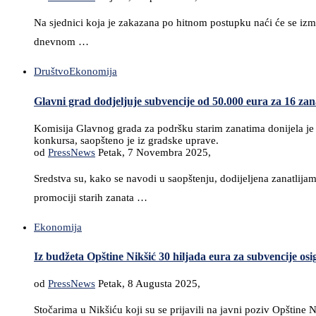
Na sjednici koja je zakazana po hitnom postupku naći će se izm
dnevnom …
Društvo
Ekonomija
Glavni grad dodjeljuje subvencije od 50.000 eura za 16 zana
Komisija Glavnog grada za podršku starim zanatima donijela je
konkursa, saopšteno je iz gradske uprave.
od
PressNews
Petak, 7 Novembra 2025,
Sredstva su, kako se navodi u saopštenju, dodijeljena zanatlijam
promociji starih zanata …
Ekonomija
Iz budžeta Opštine Nikšić 30 hiljada eura za subvencije osi
od
PressNews
Petak, 8 Augusta 2025,
Stočarima u Nikšiću koji su se prijavili na javni poziv Opštine 