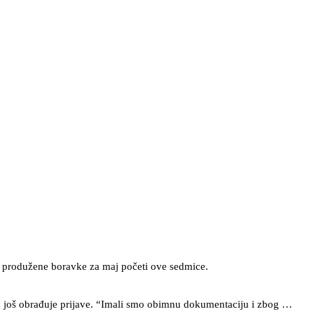
za produžene boravke za maj početi ove sedmice.
lja još obrađuje prijave. “Imali smo obimnu dokumentaciju i zbog …