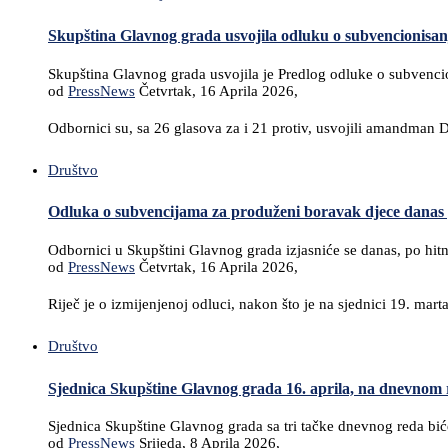
Skupština Glavnog grada usvojila odluku o subvencionisa
Skupština Glavnog grada usvojila je Predlog odluke o subvencio
od
PressNews
Četvrtak, 16 Aprila 2026,
Odbornici su, sa 26 glasova za i 21 protiv, usvojili amandman
Društvo
Odluka o subvencijama za produženi boravak djece danas
Odbornici u Skupštini Glavnog grada izjasniće se danas, po hit
od
PressNews
Četvrtak, 16 Aprila 2026,
Riječ je o izmijenjenoj odluci, nakon što je na sjednici 19. ma
Društvo
Sjednica Skupštine Glavnog grada 16. aprila, na dnevnom
Sjednica Skupštine Glavnog grada sa tri tačke dnevnog reda bić
od
PressNews
Srijeda, 8 Aprila 2026,