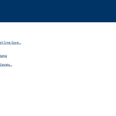
t Crne Gore...
tanja
žavaju...