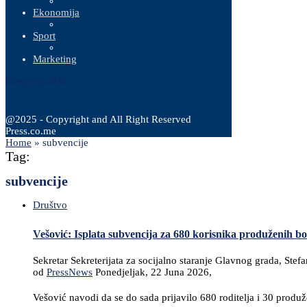
Ekonomija
Sport
Marketing
6 Augusta, 2026
@2025 - Copyright and All Right Reserved
Press.co.me
Home
»
subvencije
Tag:
subvencije
Društvo
Vešović: Isplata subvencija za 680 korisnika produženih b
Sekretar Sekreterijata za socijalno staranje Glavnog grada, Ste
od
PressNews
Ponedjeljak, 22 Juna 2026,
Vešović navodi da se do sada prijavilo 680 roditelja i 30 prod