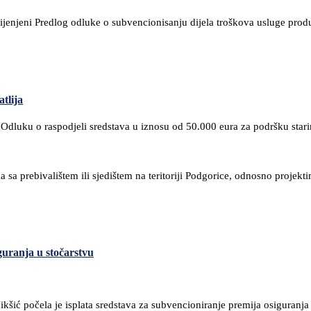
ijenjeni Predlog odluke o subvencionisanju dijela troškova usluge prod
tlija
 Odluku o raspodjeli sredstava u iznosu od 50.000 eura za podršku sta
a sa prebivalištem ili sjedištem na teritoriji Podgorice, odnosno projekt
guranja u stočarstvu
Nikšić počela je isplata sredstava za subvencioniranje premija osiguranja