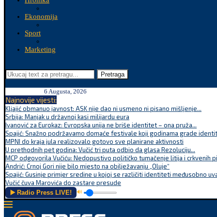
Hronika
Ekonomija
Sport
Marketing
Pretraga
6 Augusta, 2026
Najnovije vijesti:
Kljajić obmanuo javnost: ASK nije dao ni usmeno ni pisano mišljenje...
Srbija: Manjak u državnoj kasi milijardu eura
Ivanović za Eurokaz: Evropska unija ne briše identitet – ona pruža...
Spajić: Snažno podržavamo domaće festivale koji godinama grade identite
MPNI do kraja jula realizovalo gotovo sve planirane aktivnosti
U prethodnih pet godina: Vučić tri puta odbio da glasa Rezoluciju...
MCP odgovorila Vučiću: Nedopustivo političko tumačenje litija i crkvenih p
Andrić: Crnoj Gori nije bilo mjesto na obilježavanju „Oluje“
Spajić: Gusinje primjer sredine u kojoj se različiti identiteti međusobno uva
Vučić čuva Marovića do zastare presude
▶️ Radio Press LIVE!
🔊