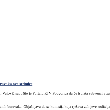
oravaka ove sedmice
fan Vešović saopštio je Portalu RTV Podgorica da će isplata subvencija 
uženih boravaka. Objašnjava da se komisija koja rješava zahtjeve rodite