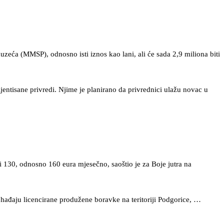
zeća (MMSP), odnosno isti iznos kao lani, ali će sada 2,9 miliona biti
ijentisane privredi. Njime je planirano da privrednici ulažu novac u
i 130, odnosno 160 eura mjesečno, saoštio je za Boje jutra na
ohađaju licencirane produžene boravke na teritoriji Podgorice, …