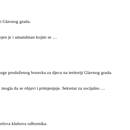
ji Glavnog grada.
svojen je i amandman kojim se …
luge produženog boravka za djecu na teritoriji Glavnog grada.
 mogla da se objavi i primjenjuje. Sekretar za socijalno …
 šefova klubova odbornika.