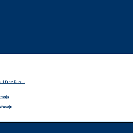
t Crne Gore...
itanja
žavaju...