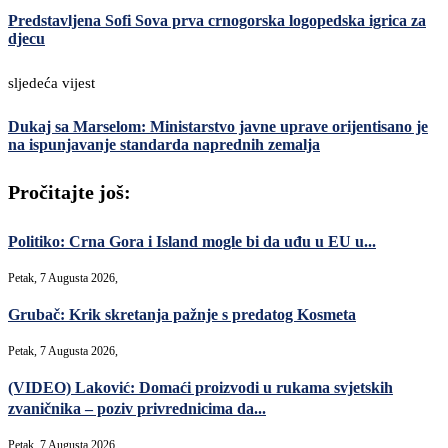
Predstavljena Sofi Sova prva crnogorska logopedska igrica za
djecu
sljedeća vijest
Dukaj sa Marselom: Ministarstvo javne uprave orijentisano je
na ispunjavanje standarda naprednih zemalja
Pročitajte još:
Politiko: Crna Gora i Island mogle bi da uđu u EU u...
Petak, 7 Augusta 2026,
Grubač: Krik skretanja pažnje s predatog Kosmeta
Petak, 7 Augusta 2026,
(VIDEO) Laković: Domaći proizvodi u rukama svjetskih
zvaničnika – poziv privrednicima da...
Petak, 7 Augusta 2026,