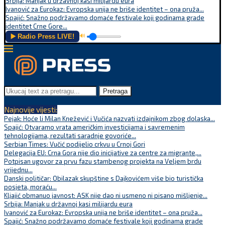
Srbija: Manjak u državnoj kasi milijardu eura
Ivanović za Eurokaz: Evropska unija ne briše identitet – ona pruža...
Spajić: Snažno podržavamo domaće festivale koji godinama grade
identitet Crne Gore...
▶️ Radio Press LIVE!
🔊
Pretraga
Najnovije vijesti:
Pejak: Hoće li Milan Knežević i Vučića nazvati izdajnikom zbog dolaska...
Spajić: Otvaramo vrata američkim investicijama i savremenim
tehnologijama, rezultati saradnje govoriće...
Serbian Times: Vučić podijelio crkvu u Crnoj Gori
Delegacija EU: Crna Gora nije dio inicijative za centre za migrante,...
Potpisan ugovor za prvu fazu stambenog projekta na Veljem brdu
vrijednu...
Danski političar: Obilazak skupštine s Dajkovićem više bio turistička
posjeta, moraću...
Kljajić obmanuo javnost: ASK nije dao ni usmeno ni pisano mišljenje...
Srbija: Manjak u državnoj kasi milijardu eura
Ivanović za Eurokaz: Evropska unija ne briše identitet – ona pruža...
Spajić: Snažno podržavamo domaće festivale koji godinama grade