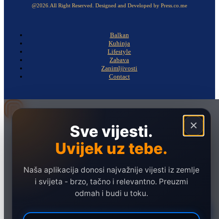
@2026.All Right Reserved. Designed and Developed by Press.co.me
Balkan
Kuhinja
Lifestyle
Zabava
Zanimljivosti
Contact
×
Sve vijesti.
Naslovna
Politika
Uvijek uz tebe.
Društvo
Naša aplikacija donosi najvažnije vijesti iz zemlje
Hronika
i svijeta - brzo, tačno i relevantno. Preuzmi
Ekonomija
odmah i budi u toku.
Sport