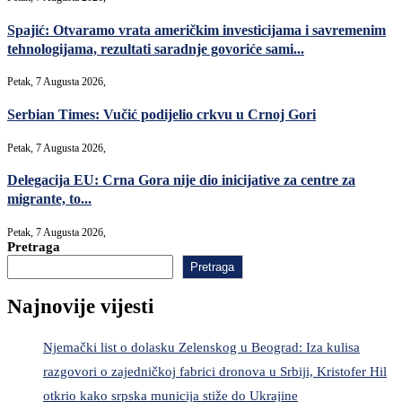
Spajić: Otvaramo vrata američkim investicijama i savremenim
tehnologijama, rezultati saradnje govoriće sami...
Petak, 7 Augusta 2026,
Serbian Times: Vučić podijelio crkvu u Crnoj Gori
Petak, 7 Augusta 2026,
Delegacija EU: Crna Gora nije dio inicijative za centre za
migrante, to...
Petak, 7 Augusta 2026,
Pretraga
Pretraga
Najnovije vijesti
Njemački list o dolasku Zelenskog u Beograd: Iza kulisa
razgovori o zajedničkoj fabrici dronova u Srbiji, Kristofer Hil
otkrio kako srpska municija stiže do Ukrajine