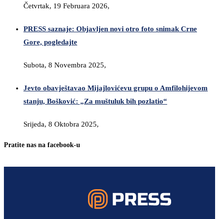
Četvrtak, 19 Februara 2026,
PRESS saznaje: Objavljen novi otro foto snimak Crne
Gore, pogledajte
Subota, 8 Novembra 2025,
Jevto obavještavao Mijajlovićevu grupu o Amfilohijevom
stanju, Bošković: „Za muštuluk bih pozlatio“
Srijeda, 8 Oktobra 2025,
Pratite nas na facebook-u