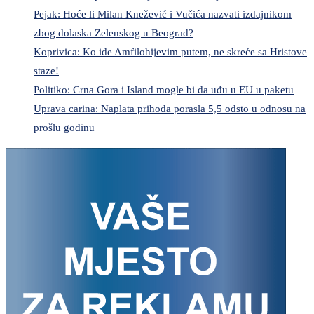
Pejak: Hoće li Milan Knežević i Vučića nazvati izdajnikom
zbog dolaska Zelenskog u Beograd?
Koprivica: Ko ide Amfilohijevim putem, ne skreće sa Hristove
staze!
Politiko: Crna Gora i Island mogle bi da uđu u EU u paketu
Uprava carina: Naplata prihoda porasla 5,5 odsto u odnosu na
prošlu godinu