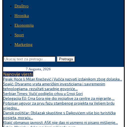
Društvo
Hronika
Ekonomija
Sport
Marketing
Pretraga
7 Augusta, 2026
Najnovije vijesti:
Pejak: Hoće li Milan Knežević i Vučića nazvati izdajnikom zbog dolaska...
Spajić: Otvaramo vrata američkim investicijama i savremenim
tehnologijama, rezultati saradnje govoriće...
Serbian Times: Vučić podijelio crkvu u Crnoj Gori
Delegacija EU: Crna Gora nije dio inicijative za centre za migrante,...
Potpisan ugovor za prvu fazu stambenog projekta na Veljem brdu
vrijednu...
Danski političar: Obilazak skupštine s Dajkovićem više bio turistička
posjeta, moraću...
Kljajić obmanuo javnost: ASK nije dao ni usmeno ni pisano mišljenje...