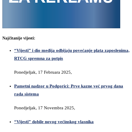
Najčitanije vijesti:
“Vijesti” i dio medija odbijaju povećanje plata zaposlenima,
RTCG spremna za potpis
Ponedjeljak, 17 Februara 2025,
Pametni nadzor u Podgorici: Prve kazne već prvog dana
rada sistema
Ponedjeljak, 17 Novembra 2025,
“Vijesti” dobile novog većinskog vlasnika