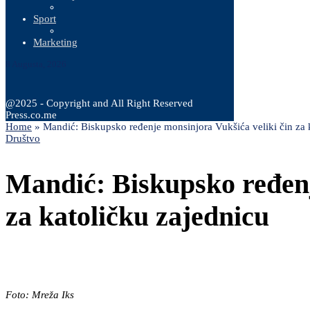
Sport
Marketing
8 Augusta, 2026
@2025 - Copyright and All Right Reserved
Press.co.me
Home
»
Mandić: Biskupsko ređenje monsinjora Vukšića veliki čin za 
Društvo
Mandić: Biskupsko ređenj
za katoličku zajednicu
Foto: Mreža Iks