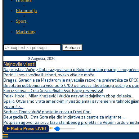
Hronika
Ekonomija
Sport
Marketing
Pretraga
8 Augusta, 2026
Najnovije vijesti:
Na proslavi Vučjeg Dola razgovarano o Bokokotorskoj eparhiji i mogućem r
Perić: Ili nova većina ili izbori, ovako više ne može
Dragaš: Saradnja sa Masdarom je najvažnija razvojna prekretnica za EPCG
Besplatni udžbenici za više od 67.700 osnovaca: Distribucija počinje u po
Kao iz snova – Crna Gora u finalu Svjetskog prvenstva!
Pejak: Hoće li Milan Knežević i Vučića nazvati izdajnikom zbog dolaska...
Spajić: Otvaramo vrata američkim investicijama i savremenim tehnologijam
govoriće...
Serbian Times: Vučić podijelio crkvu u Crnoj Gori
Delegacija EU: Crna Gora nije dio inicijative za centre za migrante,...
Potpisan ugovor za prvu fazu stambenog projekta na Veljem brdu vrijednu
▶️ Radio Press LIVE!
🔊