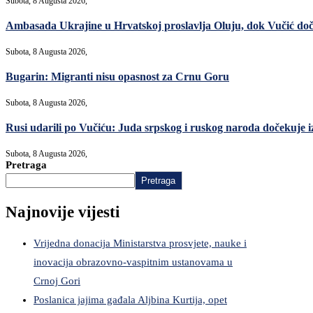
Subota, 8 Augusta 2026,
Ambasada Ukrajine u Hrvatskoj proslavlja Oluju, dok Vučić do
Subota, 8 Augusta 2026,
Bugarin: Migranti nisu opasnost za Crnu Goru
Subota, 8 Augusta 2026,
Rusi udarili po Vučiću: Juda srpskog i ruskog naroda dočekuje i
Subota, 8 Augusta 2026,
Pretraga
Pretraga
Najnovije vijesti
Vrijedna donacija Ministarstva prosvjete, nauke i
inovacija obrazovno-vaspitnim ustanovama u
Crnoj Gori
Poslanica jajima gađala Aljbina Kurtija, opet