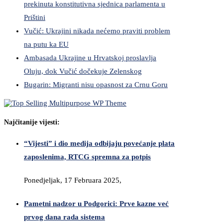
prekinuta konstitutivna sjednica parlamenta u
Prištini
Vučić: Ukrajini nikada nećemo praviti problem
na putu ka EU
Ambasada Ukrajine u Hrvatskoj proslavlja
Oluju, dok Vučić dočekuje Zelenskog
Bugarin: Migranti nisu opasnost za Crnu Goru
Najčitanije vijesti:
“Vijesti” i dio medija odbijaju povećanje plata
zaposlenima, RTCG spremna za potpis
Ponedjeljak, 17 Februara 2025,
Pametni nadzor u Podgorici: Prve kazne već
prvog dana rada sistema