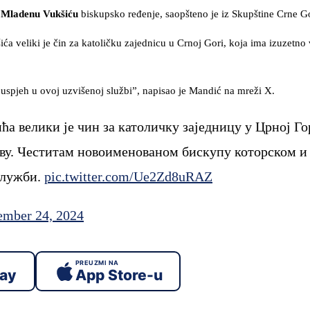
m
Mladenu Vukšiću
biskupsko ređenje, saopšteno je iz Skupštine Crne G
 veliki je čin za katoličku zajednicu u Crnoj Gori, koja ima izuzetno
pjeh u ovoj uzvišenoj službi”, napisao je Mandić na mreži X.
 велики је чин за католичку заједницу у Црној Го
тву. Честитам новоименованом бискупу которском и
служби.
pic.twitter.com/Ue2Zd8uRAZ
mber 24, 2024
PREUZMI NA
lay
App Store-u