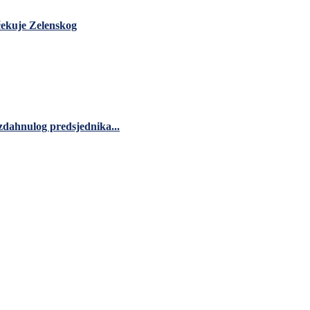
čekuje Zelenskog
zdahnulog predsjednika...