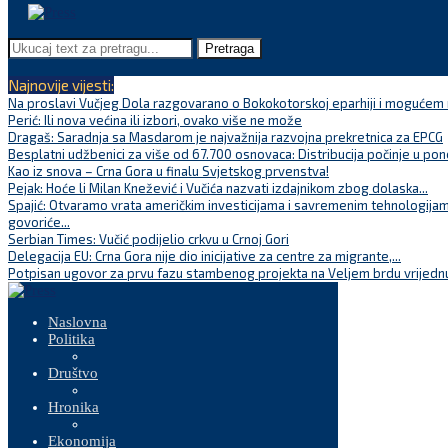
Pretraga
Najnovije vijesti:
Na proslavi Vučjeg Dola razgovarano o Bokokotorskoj eparhiji i mogućem r
Perić: Ili nova većina ili izbori, ovako više ne može
Dragaš: Saradnja sa Masdarom je najvažnija razvojna prekretnica za EPCG
Besplatni udžbenici za više od 67.700 osnovaca: Distribucija počinje u pon
Kao iz snova – Crna Gora u finalu Svjetskog prvenstva!
Pejak: Hoće li Milan Knežević i Vučića nazvati izdajnikom zbog dolaska...
Spajić: Otvaramo vrata američkim investicijama i savremenim tehnologijam
govoriće...
Serbian Times: Vučić podijelio crkvu u Crnoj Gori
Delegacija EU: Crna Gora nije dio inicijative za centre za migrante,...
Potpisan ugovor za prvu fazu stambenog projekta na Veljem brdu vrijednu
Naslovna
Politika
Društvo
Hronika
Ekonomija