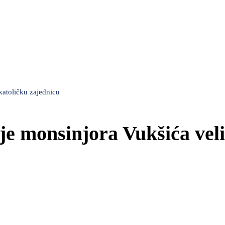
katoličku zajednicu
e monsinjora Vukšića veli