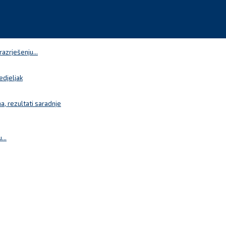
azrješenju...
edjeljak
a, rezultati saradnje
...