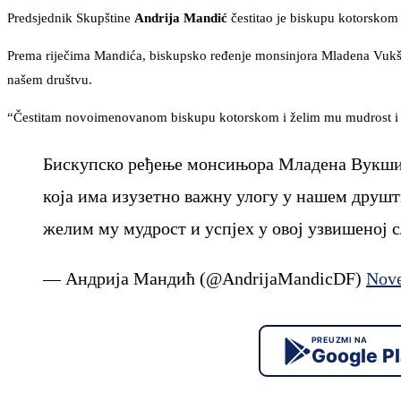
Predsjednik Skupštine
Andrija Mandić
čestitao je biskupu kotorsko
Prema riječima Mandića, biskupsko ređenje monsinjora Mladena Vukšića
našem društvu.
“Čestitam novoimenovanom biskupu kotorskom i želim mu mudrost i us
Бискупско ређење монсињора Младена Вукшића
која има изузетно важну улогу у нашем друш
желим му мудрост и успјех у овој узвишеној 
— Андрија Мандић (@AndrijaMandicDF)
Nove
PREUZMI NA
Google P