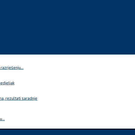
azrješenju...
nedjeljak
a, rezultati saradnje
...