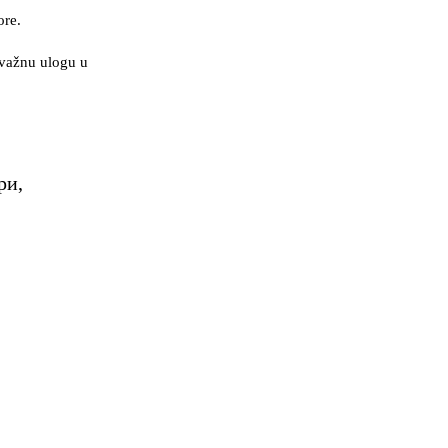
ore.
 važnu ulogu u
ри,