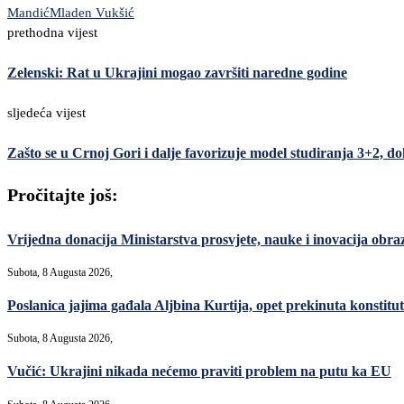
Mandić
Mladen Vukšić
prethodna vijest
Zelenski: Rat u Ukrajini mogao završiti naredne godine
sljedeća vijest
Zašto se u Crnoj Gori i dalje favorizuje model studiranja 3+2, dok
Pročitajte još:
Vrijedna donacija Ministarstva prosvjete, nauke i inovacija ob
Subota, 8 Augusta 2026,
Poslanica jajima gađala Aljbina Kurtija, opet prekinuta konstitut
Subota, 8 Augusta 2026,
Vučić: Ukrajini nikada nećemo praviti problem na putu ka EU