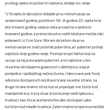
prošlog vijeka on počine tri mjeseca, dodaje on, ranije.
“U 19.vijeku bi djevojčice dobijale prvu menstruaciju sa
sedamnaest godina, početkom ‘60 -ih godina 20. vijeka to bi
bilo trinaest godina, sada je neka prosječna vrijednost
dvanaest godina, a prema iskustvu naših kliničara možda čak i
jedanaest, iz Crne Gore. Moram da kažem da prva
menstruacija ne znači početak puberteta, jer pubertet počinje
najčešće dvije godine ranije. Postoje brojni faktori koji se
vezuju za taj preuranjeni pubertet, a mi najčešće u tim
stvarima okrivljujemo.gojaznost u djetinjstvu, koja je
posljedica i sjedilačkog načina života, i takozvane junk food,
odnosno dostupnosti nezdrave hrane sa jedne strane, sa
druge strane imamo stres koji se pojavljuje sve češće kod
maloljetnih lica, treća stvar je korišćenje nekih ljekova u
trudnoći, kao što je acetaminofen jako dostupan i jako
korišćen kod mladih trudnica. Zatim imamo brojne kozmetičke