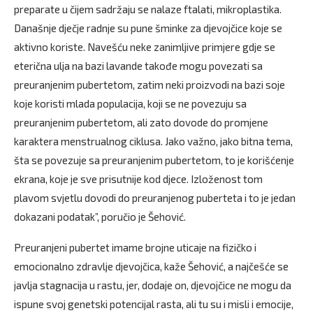
preparate u čijem sadržaju se nalaze ftalati, mikroplastika.
Današnje dječje radnje su pune šminke za djevojčice koje se
aktivno koriste. Navešću neke zanimljive primjere gdje se
eterična ulja na bazi lavande takođe mogu povezati sa
preuranjenim pubertetom, zatim neki proizvodi na bazi soje
koje koristi mlada populacija, koji se ne povezuju sa
preuranjenim pubertetom, ali zato dovode do promjene
karaktera menstrualnog ciklusa. Jako važno, jako bitna tema,
šta se povezuje sa preuranjenim pubertetom, to je korišćenje
ekrana, koje je sve prisutnije kod djece. Izloženost tom
plavom svjetlu dovodi do preuranjenog puberteta i to je jedan
dokazani podatak”, poručio je Šehović.
Preuranjeni pubertet imame brojne uticaje na fizičko i
emocionalno zdravlje djevojčica, kaže Šehović, a najčešće se
javlja stagnacija u rastu, jer, dodaje on, djevojčice ne mogu da
ispune svoj genetski potencijal rasta, ali tu su i misli i emocije,