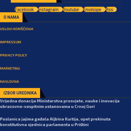
Facebook
Instagram
Youtube
Envelope
Rss
O NAMA
USLOVI KORIŠĆENJA
IMPRESSUM
PRIVACY POLICY
MARKETING
NASLOVNA
IZBOR UREDNIKA
Vrijedna donacija Ministarstva prosvjete, nauke i inovacija
obrazovno-vaspitnim ustanovama u Crnoj Gori
Poslanica jajima gađala Aljbina Kurtija, opet prekinuta
konstitutivna sjednica parlamenta u Prištini