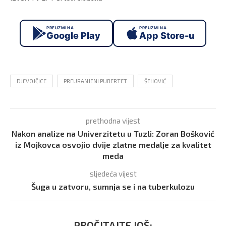
PREUZMI NA
PREUZMI NA
Google Play
App Store-u
DJEVOJČICE
PREURANJENI PUBERTET
ŠEHOVIĆ
prethodna vijest
Nakon analize na Univerzitetu u Tuzli: Zoran Bošković
iz Mojkovca osvojio dvije zlatne medalje za kvalitet
meda
sljedeća vijest
Šuga u zatvoru, sumnja se i na tuberkulozu
PROČITAJTE JOŠ: