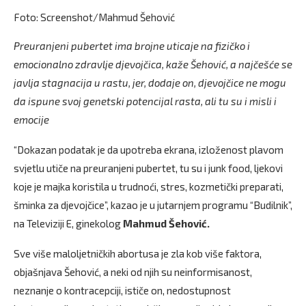
Foto: Screenshot/Mahmud Šehović
Preuranjeni pubertet ima brojne uticaje na fizičko i
emocionalno zdravlje djevojčica, kaže Šehović, a najčešće se
javlja stagnacija u rastu, jer, dodaje on, djevojčice ne mogu
da ispune svoj genetski potencijal rasta, ali tu su i misli i
emocije
“Dokazan podatak je da upotreba ekrana, izloženost plavom
svjetlu utiče na preuranjeni pubertet, tu su i junk food, ljekovi
koje je majka koristila u trudnoći, stres, kozmetički preparati,
šminka za djevojčice”, kazao je u jutarnjem programu “Budilnik”,
na Televiziji E, ginekolog
Mahmud Šehović.
Sve više maloljetničkih abortusa je zla kob više faktora,
objašnjava Šehović, a neki od njih su neinformisanost,
neznanje o kontracepciji, ističe on, nedostupnost