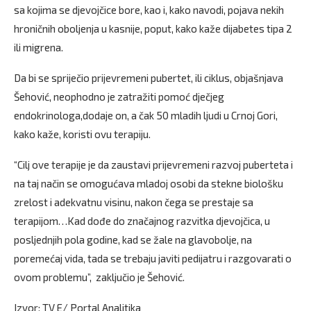
sa kojima se djevojčice bore, kao i, kako navodi, pojava nekih
hroničnih oboljenja u kasnije, poput, kako kaže dijabetes tipa 2
ili migrena.
Da bi se spriječio prijevremeni pubertet, ili ciklus, objašnjava
Šehović, neophodno je zatražiti pomoć dječjeg
endokrinologa,dodaje on, a čak 50 mladih ljudi u Crnoj Gori,
kako kaže, koristi ovu terapiju.
“Cilj ove terapije je da zaustavi prijevremeni razvoj puberteta i
na taj način se omogućava mladoj osobi da stekne biološku
zrelost i adekvatnu visinu, nakon čega se prestaje sa
terapijom…Kad dođe do značajnog razvitka djevojčica, u
posljednjih pola godine, kad se žale na glavobolje, na
poremećaj vida, tada se trebaju javiti pedijatru i razgovarati o
ovom problemu”, zaključio je Šehović.
Izvor: TV E/ Portal Analitika