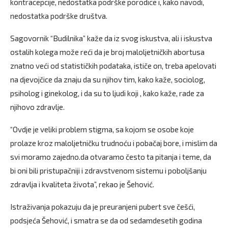
kontracepcije, nedostatka podrške porodice i, kako navodi,
nedostatka podrške društva.
Sagovornik “Budilnika” kaže da iz svog iskustva, ali i iskustva
ostalih kolega može reći da je broj maloljetničkih abortusa
znatno veći od statističkih podataka, ističe on, treba apelovati
na djevojčice da znaju da su njihov tim, kako kaže, sociolog,
psiholog i ginekolog, i da su to ljudi koji , kako kaže, rade za
njihovo zdravlje.
“Ovdje je veliki problem stigma, sa kojom se osobe koje
prolaze kroz maloljetničku trudnoću i pobačaj bore, i mislim da
svi moramo zajedno.da otvaramo često ta pitanja i teme, da
bi oni bili pristupačniji i zdravstvenom sistemu i poboljšanju
zdravlja i kvaliteta života”, rekao je Šehović.
Istraživanja pokazuju da je preuranjeni pubert sve češći,
podsjeća Šehović, i smatra se da od sedamdesetih godina