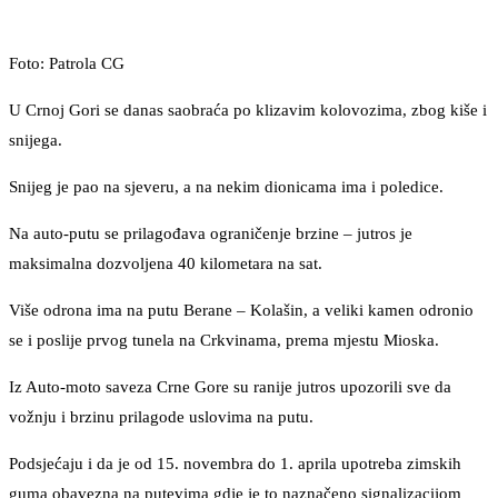
Foto: Patrola CG
U Crnoj Gori se danas saobraća po klizavim kolovozima, zbog kiše i
snijega.
Snijeg je pao na sjeveru, a na nekim dionicama ima i poledice.
Na auto-putu se prilagođava ograničenje brzine – jutros je
maksimalna dozvoljena 40 kilometara na sat.
Više odrona ima na putu Berane – Kolašin, a veliki kamen odronio
se i poslije prvog tunela na Crkvinama, prema mjestu Mioska.
Iz Auto-moto saveza Crne Gore su ranije jutros upozorili sve da
vožnju i brzinu prilagode uslovima na putu.
Podsjećaju i da je od 15. novembra do 1. aprila upotreba zimskih
guma obavezna na putevima gdje je to naznačeno signalizacijom