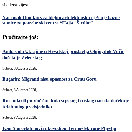
sljedeća vijest
Nacionalni konkurs za idejno arhitektonsko rješenje bazne
stanice za potrebe ski centra “Hajla i Štedim”
Pročitajte još:
Ambasada Ukrajine u Hrvatskoj proslavlja Oluju, dok Vučić
dočekuje Zelenskog
Subota, 8 Augusta 2026,
Bugarin: Migranti nisu opasnost za Crnu Goru
Subota, 8 Augusta 2026,
Rusi udarili po Vučiću: Juda srpskog i ruskog naroda dočekuje
izdahnulog predsjednika...
Subota, 8 Augusta 2026,
Ivan Starovlah novi rukovodilac Termoelektrane Pljevlja