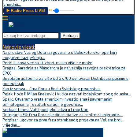
vrijednu...
▶️ Radio Press LIVE!
🔊
Pretraga
Najnovije vijesti:
Na proslavi Vučjeg Dola razgovarano o Bokokotorskoj eparhiji i
mogućem razrješenju...
Perić: Ili nova većina ili izbori, ovako više ne može
Dragaš: Saradnja sa Masdarom je najvažnija razvojna prekretnica za
EPCG
Besplatni udžbenici za više od 67.700 osnovaca: Distribucija počinje u
ponedjeljak
Kao iz snova – Crna Gora u finalu Svjetskog prvenstva!
Pejak: Hoće li Milan Knežević i Vučića nazvati izdajnikom zbog dolaska...
Spajić: Otvaramo vrata američkim investicijama i savremenim
tehnologijama, rezultati saradnje govoriće...
Serbian Times: Vučić podijelio crkvu u Crnoj Gori
Delegacija EU: Crna Gora nije dio inicijative za centre za migrante,...
Potpisan ugovor za prvu fazu stambenog projekta na Veljem brdu
vrijednu...