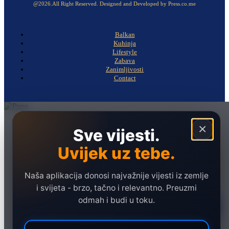
@2026.All Right Reserved. Designed and Developed by Press.co.me
Balkan
Kuhinja
Lifestyle
Zabava
Zanimljivosti
Contact
Naslovna
×
Sve vijesti.
Politika
Uvijek uz tebe.
Društvo
Hronika
Naša aplikacija donosi najvažnije vijesti iz zemlje
Ekonomija
i svijeta - brzo, tačno i relevantno. Preuzmi
odmah i budi u toku.
Sport
Marketing