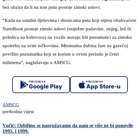
bez obzira da li na tom putu postoje zimski uslovi.
“Kada na ostalim djelovima i dionicama puta koji nijesu obuhvaćeni
Naredbom postoje zimski uslovi (sniježne padavine, snijeg, led ili
poledica na kolovozu) na vozilu moraju biti pneumatici za zimsku
upotrebu na svim točkovima. Minimalna dubina šare na gazećoj
površini pneumatika koji se koriste u ovom periodu je četiri
milimetra”, naglašavaju u AMSCG.
PREUZMI NA
PREUZMI NA
Google Play
App Store-u
AMSCG
prethodna vijest
Vučić: Ozbiljno se naoružavamo da nam se više ne bi ponovile
1995. i 1999.