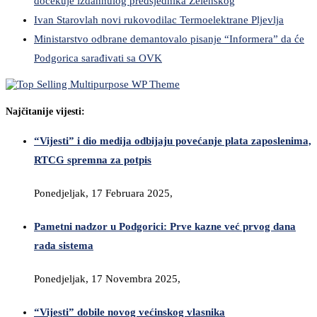
dočekuje izdahnulog predsjednika Zelenskog
Ivan Starovlah novi rukovodilac Termoelektrane Pljevlja
Ministarstvo odbrane demantovalo pisanje “Informera” da će
Podgorica sarađivati sa OVK
Najčitanije vijesti:
“Vijesti” i dio medija odbijaju povećanje plata zaposlenima,
RTCG spremna za potpis
Ponedjeljak, 17 Februara 2025,
Pametni nadzor u Podgorici: Prve kazne već prvog dana
rada sistema
Ponedjeljak, 17 Novembra 2025,
“Vijesti” dobile novog većinskog vlasnika