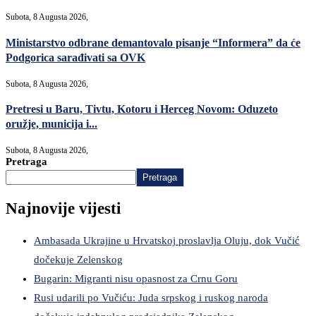
Subota, 8 Augusta 2026,
Ministarstvo odbrane demantovalo pisanje “Informera” da će
Podgorica sarađivati sa OVK
Subota, 8 Augusta 2026,
Pretresi u Baru, Tivtu, Kotoru i Herceg Novom: Oduzeto
oružje, municija i...
Subota, 8 Augusta 2026,
Pretraga
Pretraga
Najnovije vijesti
Ambasada Ukrajine u Hrvatskoj proslavlja Oluju, dok Vučić
dočekuje Zelenskog
Bugarin: Migranti nisu opasnost za Crnu Goru
Rusi udarili po Vučiću: Juda srpskog i ruskog naroda