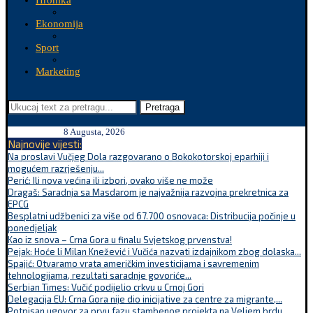
Hronika
Ekonomija
Sport
Marketing
Pretraga
8 Augusta, 2026
Najnovije vijesti:
Na proslavi Vučjeg Dola razgovarano o Bokokotorskoj eparhiji i
mogućem razrješenju...
Perić: Ili nova većina ili izbori, ovako više ne može
Dragaš: Saradnja sa Masdarom je najvažnija razvojna prekretnica za
EPCG
Besplatni udžbenici za više od 67.700 osnovaca: Distribucija počinje u
ponedjeljak
Kao iz snova – Crna Gora u finalu Svjetskog prvenstva!
Pejak: Hoće li Milan Knežević i Vučića nazvati izdajnikom zbog dolaska...
Spajić: Otvaramo vrata američkim investicijama i savremenim
tehnologijama, rezultati saradnje govoriće...
Serbian Times: Vučić podijelio crkvu u Crnoj Gori
Delegacija EU: Crna Gora nije dio inicijative za centre za migrante,...
Potpisan ugovor za prvu fazu stambenog projekta na Veljem brdu