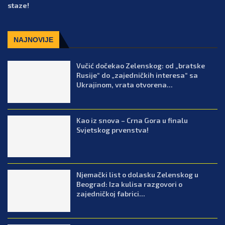
staze!
NAJNOVIJE
Vučić dočekao Zelenskog: od „bratske
Rusije“ do „zajedničkih interesa“ sa
Ukrajinom, vrata otvorena...
Kao iz snova – Crna Gora u finalu
Svjetskog prvenstva!
Njemački list o dolasku Zelenskog u
Beograd: Iza kulisa razgovori o
zajedničkoj fabrici...