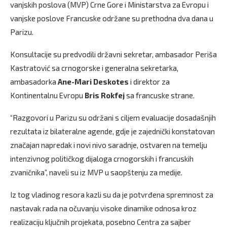
vanjskih poslova (MVP) Crne Gore i Ministarstva za Evropu i
vanjske poslove Francuske održane su prethodna dva dana u
Parizu.
Konsultacije su predvodili državni sekretar, ambasador Periša
Kastratović sa crnogorske i generalna sekretarka,
ambasadorka
Ane-Mari Deskotes
i direktor za
Kontinentalnu Evropu
Bris Rokfej
sa francuske strane.
“Razgovori u Parizu su održani s ciljem evaluacije dosadašnjih
rezultata iz bilateralne agende, gdje je zajednički konstatovan
značajan napredak i novi nivo saradnje, ostvaren na temelju
intenzivnog političkog dijaloga crnogorskih i francuskih
zvaničnika”, naveli su iz MVP u saopštenju za medije.
Iz tog vladinog resora kazli su da je potvrđena spremnost za
nastavak rada na očuvanju visoke dinamike odnosa kroz
realizaciju ključnih projekata, posebno Centra za sajber