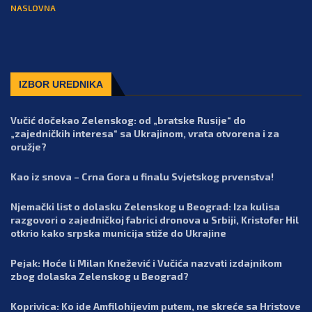
NASLOVNA
IZBOR UREDNIKA
Vučić dočekao Zelenskog: od „bratske Rusije“ do
„zajedničkih interesa“ sa Ukrajinom, vrata otvorena i za
oružje?
Kao iz snova – Crna Gora u finalu Svjetskog prvenstva!
Njemački list o dolasku Zelenskog u Beograd: Iza kulisa
razgovori o zajedničkoj fabrici dronova u Srbiji, Kristofer Hil
otkrio kako srpska municija stiže do Ukrajine
Pejak: Hoće li Milan Knežević i Vučića nazvati izdajnikom
zbog dolaska Zelenskog u Beograd?
Koprivica: Ko ide Amfilohijevim putem, ne skreće sa Hristove