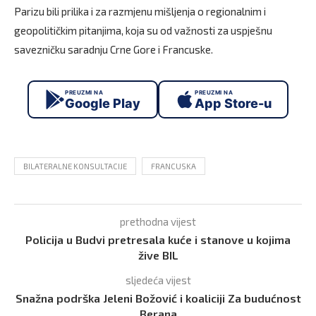
Parizu bili prilika i za razmjenu mišljenja o regionalnim i
geopolitičkim pitanjima, koja su od važnosti za uspješnu
savezničku saradnju Crne Gore i Francuske.
PREUZMI NA
PREUZMI NA
Google Play
App Store-u
BILATERALNE KONSULTACIJE
FRANCUSKA
prethodna vijest
Policija u Budvi pretresala kuće i stanove u kojima
žive BIL
sljedeća vijest
Snažna podrška Jeleni Božović i koaliciji Za budućnost
Berana