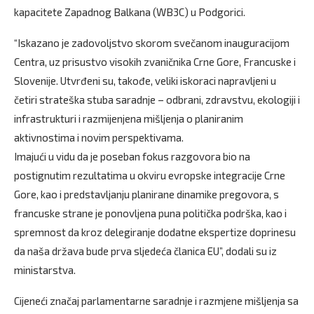
kapacitete Zapadnog Balkana (WB3C) u Podgorici.
“Iskazano je zadovoljstvo skorom svečanom inauguracijom
Centra, uz prisustvo visokih zvaničnika Crne Gore, Francuske i
Slovenije. Utvrđeni su, takođe, veliki iskoraci napravljeni u
četiri strateška stuba saradnje – odbrani, zdravstvu, ekologiji i
infrastrukturi i razmijenjena mišljenja o planiranim
aktivnostima i novim perspektivama.
Imajući u vidu da je poseban fokus razgovora bio na
postignutim rezultatima u okviru evropske integracije Crne
Gore, kao i predstavljanju planirane dinamike pregovora, s
francuske strane je ponovljena puna politička podrška, kao i
spremnost da kroz delegiranje dodatne ekspertize doprinesu
da naša država bude prva sljedeća članica EU”, dodali su iz
ministarstva.
Cijeneći značaj parlamentarne saradnje i razmjene mišljenja sa