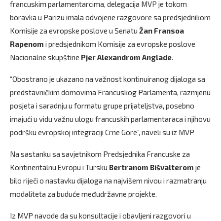
francuskim parlamentarcima, delegacija MVP je tokom
boravka u Parizu imala odvojene razgovore sa predsjednikom
Komisije za evropske poslove u Senatu
Žan Fransoa
Rapenom
i predsjednikom Komisije za evropske poslove
Nacionalne skupštine
Pjer Alexandrom Anglade
.
“Obostrano je ukazano na važnost kontinuiranog dijaloga sa
predstavničkim domovima Francuskog Parlamenta, razmjenu
posjeta i saradnju u formatu grupe prijateljstva, posebno
imajući u vidu važnu ulogu francuskih parlamentaraca i njihovu
podršku evropskoj integraciji Crne Gore”, naveli su iz MVP
Na sastanku sa savjetnikom Predsjednika Francuske za
Kontinentalnu Evropu i Tursku
Bertranom
Bišvalterom
je
bilo riječi o nastavku dijaloga na najvišem nivou i razmatranju
modaliteta za buduće međudržavne projekte.
Iz MVP navode da su konsultacije i obavljeni razgovori u