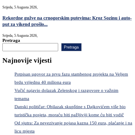
Srijeda, 5 Augusta 2026,
Rekordne gužve na crnogorskim putevima: Kroz Sozinu i auto-
put za vikend prošlo...
Srijeda, 5 Augusta 2026,
Pretraga
Pretraga
Najnovije vijesti
Potpisan ugovor za prvu fazu stambenog projekta na Veljem
brdu vrijednu 40 miliona eura
Vučić najavio dolazak Zelenskog i razgovore o važnim
temama
Danski političar: Obilazak skupštine s Dajkovićem više bio
turistička posjeta, moraću biti pažljiviji kome ću biti vodič
Od sjutra: Za nevezivanje pojasa kazna 150 eura, plaćanje i na
licu mjesta