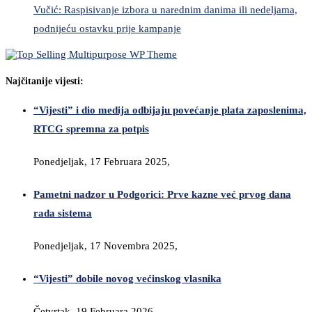
Vučić: Raspisivanje izbora u narednim danima ili nedeljama,
podnijeću ostavku prije kampanje
Najčitanije vijesti:
“Vijesti” i dio medija odbijaju povećanje plata zaposlenima,
RTCG spremna za potpis
Ponedjeljak, 17 Februara 2025,
Pametni nadzor u Podgorici: Prve kazne već prvog dana
rada sistema
Ponedjeljak, 17 Novembra 2025,
“Vijesti” dobile novog većinskog vlasnika
Četvrtak, 19 Februara 2026,