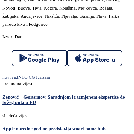
Montenegro, kao i lokalne turističke organizacije Bara, Herceg
Novog, Budve, Tivta, Kotora, Kolašina, Mojkovca, Rožaja,
Žabljaka, Andrijevice, Nikšića, Pljevalja, Gusinja, Plava, Parka
prirode Piva i Podgorice.
Izvor: Dan
PREUZMI NA
PREUZMI NA
Google Play
App Store-u
novi sad
NTO CG
Turizam
prethodna vijest
Zenović – Gerasimov: Saradnjom i razmjenom ekspertize do
bržeg puta u EU
sljedeća vijest
Apple naredne godine predstavlja smart home hub