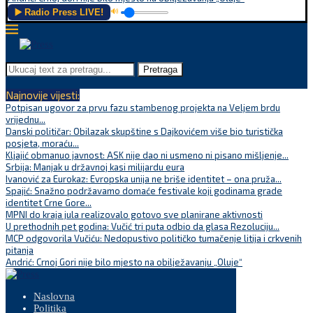
▶️ Radio Press LIVE!
🔊
Pretraga
Najnovije vijesti:
Potpisan ugovor za prvu fazu stambenog projekta na Veljem brdu
vrijednu...
Danski političar: Obilazak skupštine s Dajkovićem više bio turistička
posjeta, moraću...
Kljajić obmanuo javnost: ASK nije dao ni usmeno ni pisano mišljenje...
Srbija: Manjak u državnoj kasi milijardu eura
Ivanović za Eurokaz: Evropska unija ne briše identitet – ona pruža...
Spajić: Snažno podržavamo domaće festivale koji godinama grade
identitet Crne Gore...
MPNI do kraja jula realizovalo gotovo sve planirane aktivnosti
U prethodnih pet godina: Vučić tri puta odbio da glasa Rezoluciju...
MCP odgovorila Vučiću: Nedopustivo političko tumačenje litija i crkvenih
pitanja
Andrić: Crnoj Gori nije bilo mjesto na obilježavanju „Oluje“
Naslovna
Politika