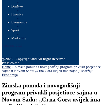
Društvo
Hronika
Ekonomija
Sport
Marketing
7 Augusta, 2026
@2025 - Copyright and All Right Reserved
Press.co.me
Home
»
Zimska ponuda i novogodišnji program privukli posjetioce
sajma u Novom Sadu: „Crna Gora uvijek ima najbolji sadržaj“
Ekonomija
Zimska ponuda i novogodišnji
program privukli posjetioce sajma u
Novom Sadu: „Crna Gora uvijek ima