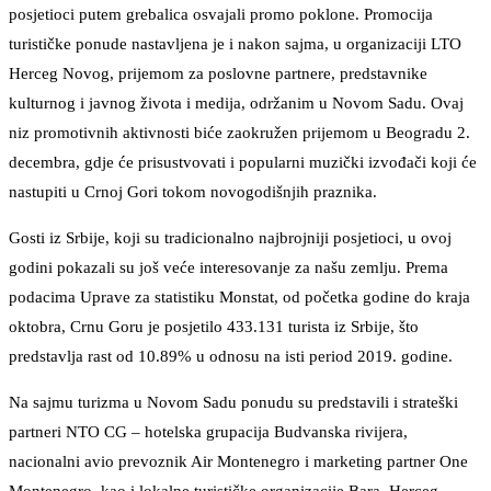
posjetioci putem grebalica osvajali promo poklone. Promocija
turističke ponude nastavljena je i nakon sajma, u organizaciji LTO
Herceg Novog, prijemom za poslovne partnere, predstavnike
kulturnog i javnog života i medija, održanim u Novom Sadu. Ovaj
niz promotivnih aktivnosti biće zaokružen prijemom u Beogradu 2.
decembra, gdje će prisustvovati i popularni muzički izvođači koji će
nastupiti u Crnoj Gori tokom novogodišnjih praznika.
Gosti iz Srbije, koji su tradicionalno najbrojniji posjetioci, u ovoj
godini pokazali su još veće interesovanje za našu zemlju. Prema
podacima Uprave za statistiku Monstat, od početka godine do kraja
oktobra, Crnu Goru je posjetilo 433.131 turista iz Srbije, što
predstavlja rast od 10.89% u odnosu na isti period 2019. godine.
Na sajmu turizma u Novom Sadu ponudu su predstavili i strateški
partneri NTO CG – hotelska grupacija Budvanska rivijera,
nacionalni avio prevoznik Air Montenegro i marketing partner One