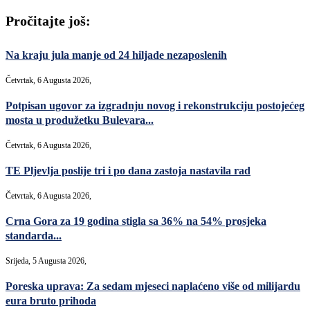
Pročitajte još:
Na kraju jula manje od 24 hiljade nezaposlenih
Četvrtak, 6 Augusta 2026,
Potpisan ugovor za izgradnju novog i rekonstrukciju postojećeg
mosta u produžetku Bulevara...
Četvrtak, 6 Augusta 2026,
TE Pljevlja poslije tri i po dana zastoja nastavila rad
Četvrtak, 6 Augusta 2026,
Crna Gora za 19 godina stigla sa 36% na 54% prosjeka
standarda...
Srijeda, 5 Augusta 2026,
Poreska uprava: Za sedam mjeseci naplaćeno više od milijardu
eura bruto prihoda