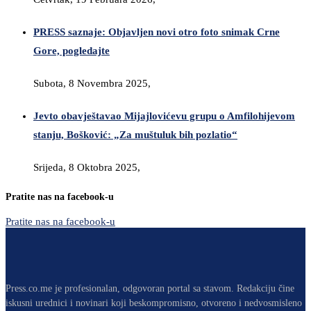
PRESS saznaje: Objavljen novi otro foto snimak Crne
Gore, pogledajte
Subota, 8 Novembra 2025,
Jevto obavještavao Mijajlovićevu grupu o Amfilohijevom
stanju, Bošković: „Za muštuluk bih pozlatio“
Srijeda, 8 Oktobra 2025,
Pratite nas na facebook-u
Pratite nas na facebook-u
Press.co.me je profesionalan, odgovoran portal sa stavom. Redakciju čine
iskusni urednici i novinari koji beskompromisno, otvoreno i nedvosmisleno