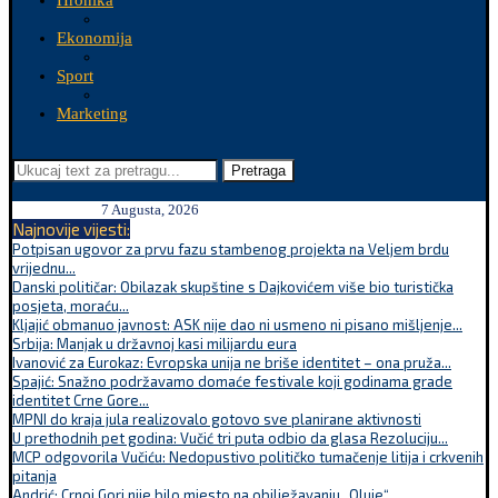
Hronika
Ekonomija
Sport
Marketing
Pretraga
7 Augusta, 2026
Najnovije vijesti:
Potpisan ugovor za prvu fazu stambenog projekta na Veljem brdu
vrijednu...
Danski političar: Obilazak skupštine s Dajkovićem više bio turistička
posjeta, moraću...
Kljajić obmanuo javnost: ASK nije dao ni usmeno ni pisano mišljenje...
Srbija: Manjak u državnoj kasi milijardu eura
Ivanović za Eurokaz: Evropska unija ne briše identitet – ona pruža...
Spajić: Snažno podržavamo domaće festivale koji godinama grade
identitet Crne Gore...
MPNI do kraja jula realizovalo gotovo sve planirane aktivnosti
U prethodnih pet godina: Vučić tri puta odbio da glasa Rezoluciju...
MCP odgovorila Vučiću: Nedopustivo političko tumačenje litija i crkvenih
pitanja
Andrić: Crnoj Gori nije bilo mjesto na obilježavanju „Oluje“