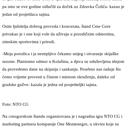
pa smo se ove godine odlučili za doček uz Zdravka Čolića- kazao je
jedan od posjetilaca sajma.
Osim ljubitelja dobrog provoda i koncerata, štand Crne Gore
privukao je i one koji vole da uživaju u porodičnim odmorima,
zimskim sportovima i prirodi.
-Moja porodica i ja nestrpljivo čekamo snijeg i otvaranje skijaške
sezone. Planiramo odmor u Kolašinu, a djeca su oduševljena idejom
da provedemo dane na skijanju i sankanju. Posebno nas raduje što
ćemo vrijeme provesti u čistom i mirnom okruženju, daleko od
gradske gužve- kazala je jedna od posjetiteljki sajma.
Foto: NTO CG
Na crnogorskom štandu organizovana je i nagradna igra NTO CG i
marketing partnera kompanije One Montenegro, u okviru koje su