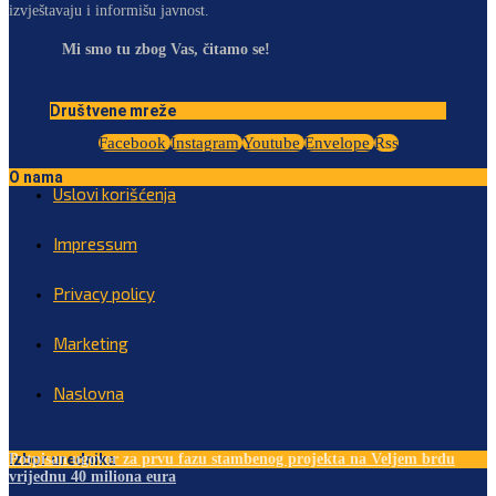
izvještavaju i informišu javnost.
Mi smo tu zbog Vas, čitamo se!
Društvene mreže
Facebook
Instagram
Youtube
Envelope
Rss
O nama
Uslovi korišćenja
Impressum
Privacy policy
Marketing
Naslovna
Izbor urednika
Potpisan ugovor za prvu fazu stambenog projekta na Veljem brdu
vrijednu 40 miliona eura