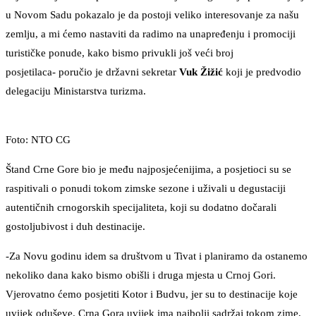
u Novom Sadu pokazalo je da postoji veliko interesovanje za našu
zemlju, a mi ćemo nastaviti da radimo na unapređenju i promociji
turističke ponude, kako bismo privukli još veći broj
posjetilaca- poručio je državni sekretar
Vuk Žižić
koji je predvodio
delegaciju Ministarstva turizma.
Foto: NTO CG
Štand Crne Gore bio je među najposjećenijima, a posjetioci su se
raspitivali o ponudi tokom zimske sezone i uživali u degustaciji
autentičnih crnogorskih specijaliteta, koji su dodatno dočarali
gostoljubivost i duh destinacije.
-Za Novu godinu idem sa društvom u Tivat i planiramo da ostanemo
nekoliko dana kako bismo obišli i druga mjesta u Crnoj Gori.
Vjerovatno ćemo posjetiti Kotor i Budvu, jer su to destinacije koje
uvijek oduševe. Crna Gora uvijek ima najbolji sadržaj tokom zime,