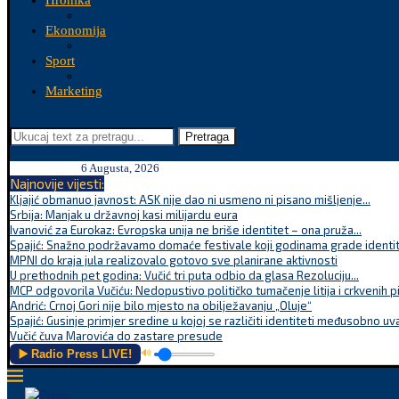
Hronika
Ekonomija
Sport
Marketing
Pretraga
6 Augusta, 2026
Najnovije vijesti:
Kljajić obmanuo javnost: ASK nije dao ni usmeno ni pisano mišljenje...
Srbija: Manjak u državnoj kasi milijardu eura
Ivanović za Eurokaz: Evropska unija ne briše identitet – ona pruža...
Spajić: Snažno podržavamo domaće festivale koji godinama grade identite
MPNI do kraja jula realizovalo gotovo sve planirane aktivnosti
U prethodnih pet godina: Vučić tri puta odbio da glasa Rezoluciju...
MCP odgovorila Vučiću: Nedopustivo političko tumačenje litija i crkvenih p
Andrić: Crnoj Gori nije bilo mjesto na obilježavanju „Oluje“
Spajić: Gusinje primjer sredine u kojoj se različiti identiteti međusobno uva
Vučić čuva Marovića do zastare presude
▶️ Radio Press LIVE!
🔊