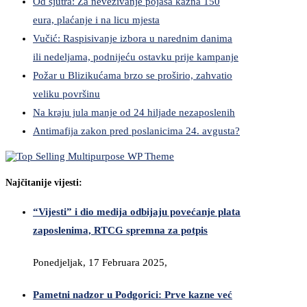
Od sjutra: Za nevezivanje pojasa kazna 150
eura, plaćanje i na licu mjesta
Vučić: Raspisivanje izbora u narednim danima
ili nedeljama, podnijeću ostavku prije kampanje
Požar u Blizikućama brzo se proširio, zahvatio
veliku površinu
Na kraju jula manje od 24 hiljade nezaposlenih
Antimafija zakon pred poslanicima 24. avgusta?
Najčitanije vijesti:
“Vijesti” i dio medija odbijaju povećanje plata
zaposlenima, RTCG spremna za potpis
Ponedjeljak, 17 Februara 2025,
Pametni nadzor u Podgorici: Prve kazne već