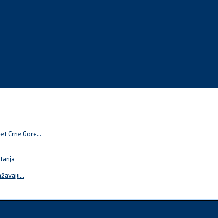
t Crne Gore...
itanja
žavaju...