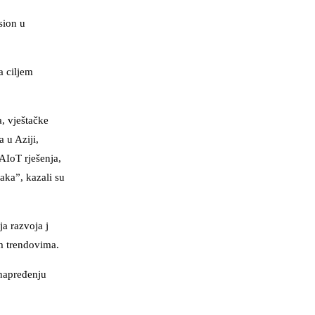
sion u
a ciljem
, vještačke
 u Aziji,
 AIoT rješenja,
aka”, kazali su
a razvoja j
m trendovima.
unapređenju