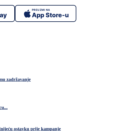
PREUZMI NA
lay
App Store-u
 mu zadržavanje
u...
dnijeću ostavku prije kampanje