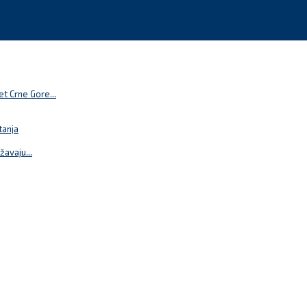
t Crne Gore...
tanja
žavaju...