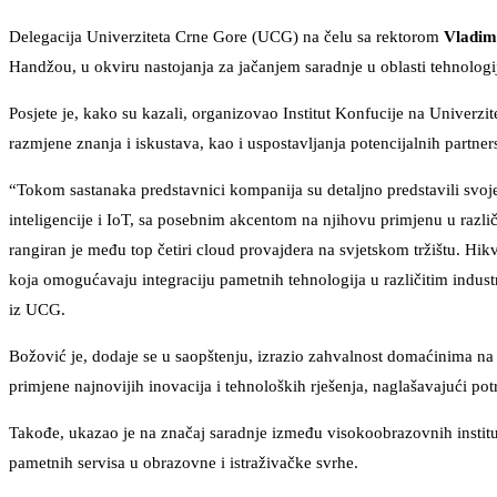
Delegacija Univerziteta Crne Gore (UCG) na čelu sa rektorom
Vladim
Handžou, u okviru nastojanja za jačanjem saradnje u oblasti tehnologij
Posjete je, kako su kazali, organizovao Institut Konfucije na Univerzit
razmjene znanja i iskustava, kao i uspostavljanja potencijalnih partne
“Tokom sastanaka predstavnici kompanija su detaljno predstavili svoje
inteligencije i IoT, sa posebnim akcentom na njihovu primjenu u razli
rangiran je među top četiri cloud provajdera na svjetskom tržištu. Hik
koja omogućavaju integraciju pametnih tehnologija u različitim indust
iz UCG.
Božović je, dodaje se u saopštenju, izrazio zahvalnost domaćinima na 
primjene najnovijih inovacija i tehnoloških rješenja, naglašavajući
Takođe, ukazao je na značaj saradnje između visokoobrazovnih institu
pametnih servisa u obrazovne i istraživačke svrhe.