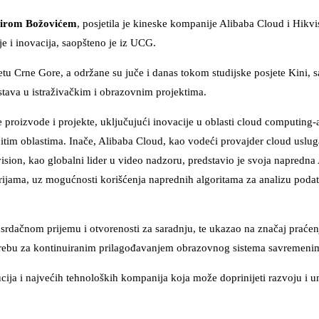
irom Božovićem
, posjetila je kineske kompanije Alibaba Cloud i Hikvi
e i inovacija, saopšteno je iz UCG.
etu Crne Gore, a održane su juče i danas tokom studijske posjete Kini, s
rstava u istraživačkim i obrazovnim projektima.
 proizvode i projekte, uključujući inovacije u oblasti cloud computing-a
čitim oblastima. Inače, Alibaba Cloud, kao vodeći provajder cloud usluga
vision, kao globalni lider u video nadzoru, predstavio je svoja napredna
rijama, uz mogućnosti korišćenja naprednih algoritama za analizu podat
srdačnom prijemu i otvorenosti za saradnju, te ukazao na značaj praćenj
 potrebu za kontinuiranim prilagođavanjem obrazovnog sistema savremeni
cija i najvećih tehnoloških kompanija koja može doprinijeti razvoju i 