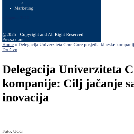
Marketing
6 Augusta, 2026
@2025 - Copyright and All Right Reserved
Press.co.me
Home
»
Delegacija Univerziteta Crne Gore posjetila kineske kompanije:
Društvo
Delegacija Univerziteta C
kompanije: Cilj jačanje sa
inovacija
Foto: UCG