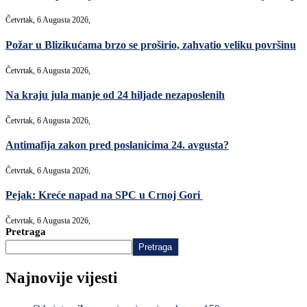
Četvrtak, 6 Augusta 2026,
Požar u Blizikućama brzo se proširio, zahvatio veliku površinu
Četvrtak, 6 Augusta 2026,
Na kraju jula manje od 24 hiljade nezaposlenih
Četvrtak, 6 Augusta 2026,
Antimafija zakon pred poslanicima 24. avgusta?
Četvrtak, 6 Augusta 2026,
Pejak: Kreće napad na SPC u Crnoj Gori
Četvrtak, 6 Augusta 2026,
Pretraga
Pretraga
Najnovije vijesti