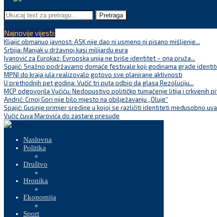
Pretraga
Najnovije vijesti:
Kljajić obmanuo javnost: ASK nije dao ni usmeno ni pisano mišljenje...
Srbija: Manjak u državnoj kasi milijardu eura
Ivanović za Eurokaz: Evropska unija ne briše identitet – ona pruža...
Spajić: Snažno podržavamo domaće festivale koji godinama grade identite
MPNI do kraja jula realizovalo gotovo sve planirane aktivnosti
U prethodnih pet godina: Vučić tri puta odbio da glasa Rezoluciju...
MCP odgovorila Vučiću: Nedopustivo političko tumačenje litija i crkvenih pi
Andrić: Crnoj Gori nije bilo mjesto na obilježavanju „Oluje“
Spajić: Gusinje primjer sredine u kojoj se različiti identiteti međusobno uva
Vučić čuva Marovića do zastare presude
Naslovna
Politika
Društvo
Hronika
Ekonomija
Sport