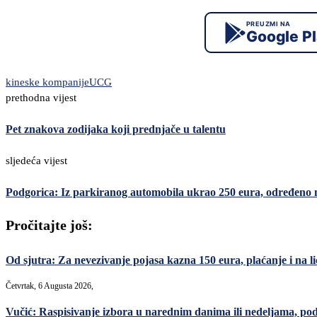
PREUZMI NA
Google P
kineske kompanije
UCG
prethodna vijest
Pet znakova zodijaka koji prednjače u talentu
sljedeća vijest
Podgorica: Iz parkiranog automobila ukrao 250 eura, određeno
Pročitajte još:
Od sjutra: Za nevezivanje pojasa kazna 150 eura, plaćanje i na lic
Četvrtak, 6 Augusta 2026,
Vučić: Raspisivanje izbora u narednim danima ili nedeljama, po