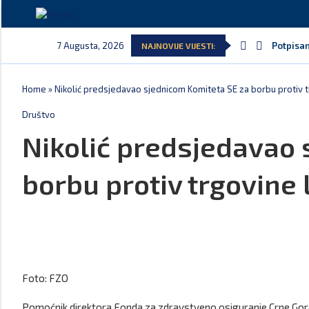
7 Augusta, 2026
Potpisan
NAJNOVIJE VIJESTI:
Home
»
Nikolić predsjedavao sjednicom Komiteta SE za borbu protiv 
Društvo
Nikolić predsjedavao 
borbu protiv trgovine
Foto: FZO
Pomoćnik direktora Fonda za zdravstveno osiguranje Crne Go