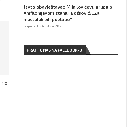
Jevto obavještavao Mijajlovićevu grupu o
Amfilohijevom stanju, Bošković: „Za
muštuluk bih pozlatio“
Srijeda, 8 Oktobra 2025,
PRATITE NAS NA FACEBOOK-U
irio,