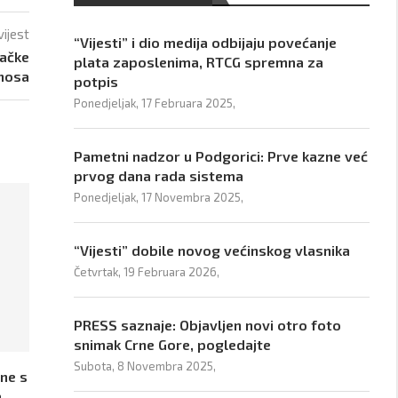
vijest
“Vijesti” i dio medija odbijaju povećanje
mačke
plata zaposlenima, RTCG spremna za
dnosa
potpis
Ponedjeljak, 17 Februara 2025,
Pametni nadzor u Podgorici: Prve kazne već
prvog dana rada sistema
Ponedjeljak, 17 Novembra 2025,
“Vijesti” dobile novog većinskog vlasnika
Četvrtak, 19 Februara 2026,
PRESS saznaje: Objavljen novi otro foto
snimak Crne Gore, pogledajte
Subota, 8 Novembra 2025,
ine s
a