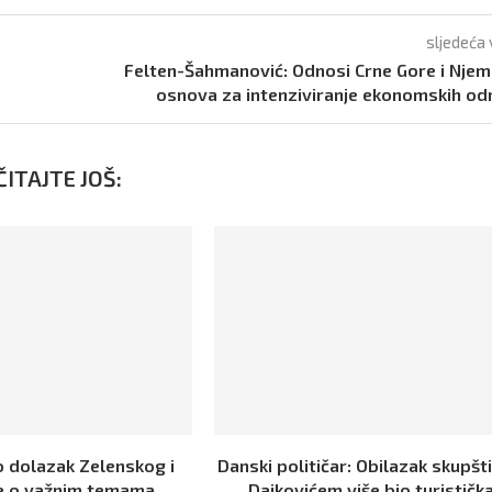
sljedeća 
Felten-Šahmanović: Odnosi Crne Gore i Nje
osnova za intenziviranje ekonomskih o
ITAJTE JOŠ:
o dolazak Zelenskog i
Danski političar: Obilazak skupšt
e o važnim temama
Dajkovićem više bio turističk