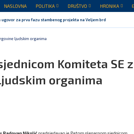
NASLOVNA
POLITIKA
DRUŠTVO
HRONIKA
 ugovor za prvu fazu stambenog projekta na Veljem brdu vrijednu...
trgovine ljudskim organima
sjednicom Komiteta SE 
 ljudskim organima
re
Radovan Nikolić
predsjedavao je Petom plenarnom sjednicom