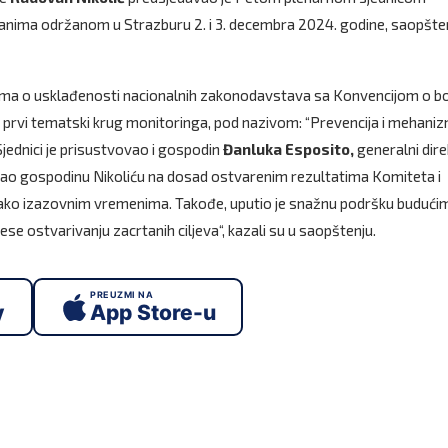
anima održanom u Strazburu 2. i 3. decembra 2024. godine, saopšte
g tima o usklađenosti nacionalnih zakonodavstava sa Konvencijom o b
a prvi tematski krug monitoringa, pod nazivom: “Prevencija i mehaniz
Sjednici je prisustvovao i gospodin
Đanluka Esposito,
generalni dir
stitao gospodinu Nikoliću na dosad ostvarenim rezultatima Komiteta i
vako izazovnim vremenima. Takođe, uputio je snažnu podršku budući
se ostvarivanju zacrtanih ciljeva“, kazali su u saopštenju.
PREUZMI NA
y
App Store-u