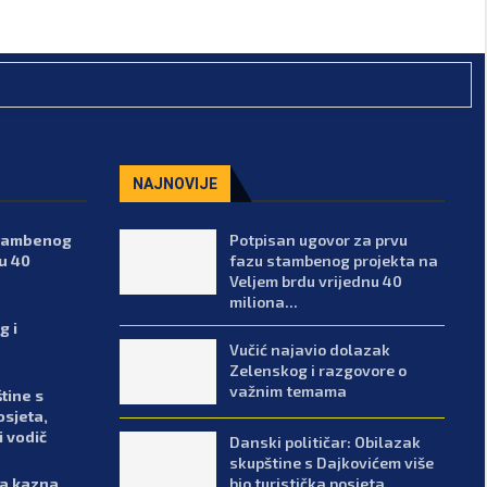
NAJNOVIJE
stambenog
Potpisan ugovor za prvu
u 40
fazu stambenog projekta na
Veljem brdu vrijednu 40
miliona...
g i
Vučić najavio dolazak
Zelenskog i razgovore o
važnim temama
tine s
osjeta,
i vodič
Danski političar: Obilazak
skupštine s Dajkovićem više
bio turistička posjeta,
sa kazna