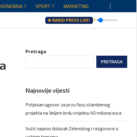
EKONOMIJA
SPORT
MARKETING
▶️ RADIO PRESS LIVE!
🔊
Pretraga
za
PRETRAGA
Najnovije vijesti
Potpisan ugovor za prvu fazu stambenog
projekta na Veljem brdu vrijednu 40 miliona eura
Vučić najavio dolazak Zelenskog i razgovore o
važnim temama