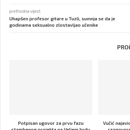
prethodna vijest
Uhapšen profesor gitare u Tuzli, sumnja se da je
godinama seksualno zlostavljao učenike
PROČ
Potpisan ugovor za prvu fazu
Vučić najavi
stambenog projekta na Veljem brdu
razgovor