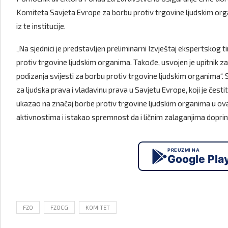
Komiteta Savjeta Evrope za borbu protiv trgovine ljudskim org
iz te institucije.
„Na sjednici je predstavljen preliminarni Izvještaj ekspertsko
protiv trgovine ljudskim organima. Takođe, usvojen je upitnik z
podizanja svijesti za borbu protiv trgovine ljudskim organima“. 
za ljudska prava i vladavinu prava u Savjetu Evrope, koji je če
ukazao na značaj borbe protiv trgovine ljudskim organima u o
aktivnostima i istakao spremnost da i ličnim zalaganjima doprine
PREUZMI NA
Google Pla
FZO
FZOCG
KOMITET