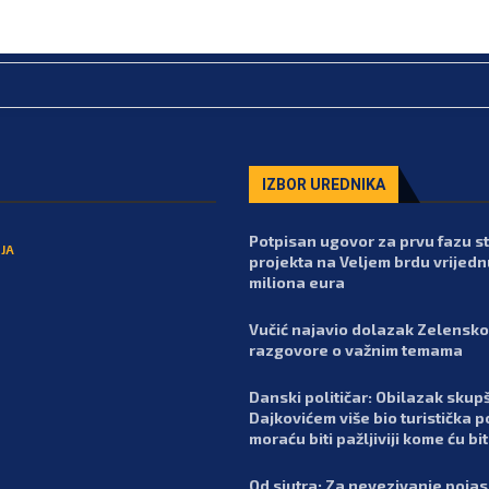
IZBOR UREDNIKA
Potpisan ugovor za prvu fazu 
JA
projekta na Veljem brdu vrijedn
miliona eura
Vučić najavio dolazak Zelensko
razgovore o važnim temama
Danski političar: Obilazak skupš
Dajkovićem više bio turistička p
moraću biti pažljiviji kome ću bit
Od sjutra: Za nevezivanje poja