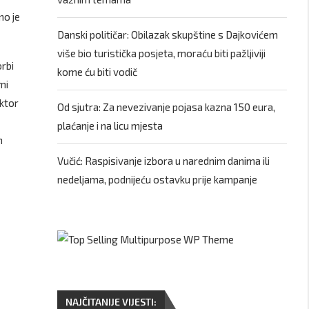
no je
Danski političar: Obilazak skupštine s Dajkovićem
više bio turistička posjeta, moraću biti pažljiviji
orbi
kome ću biti vodič
mi
ektor
Od sjutra: Za nevezivanje pojasa kazna 150 eura,
plaćanje i na licu mjesta
m
Vučić: Raspisivanje izbora u narednim danima ili
nedeljama, podnijeću ostavku prije kampanje
NAJČITANIJE VIJESTI: