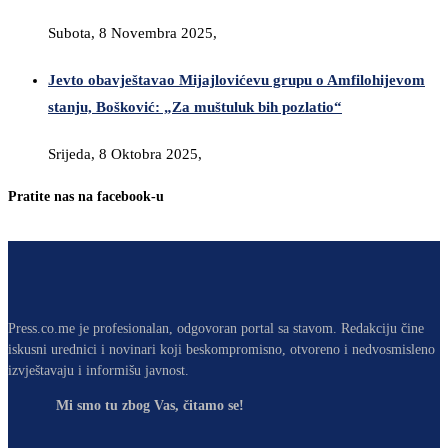
Subota, 8 Novembra 2025,
Jevto obavještavao Mijajlovićevu grupu o Amfilohijevom
stanju, Bošković: „Za muštuluk bih pozlatio“
Srijeda, 8 Oktobra 2025,
Pratite nas na facebook-u
Press.co.me je profesionalan, odgovoran portal sa stavom. Redakciju čine
iskusni urednici i novinari koji beskompromisno, otvoreno i nedvosmisleno
izvještavaju i informišu javnost.
Mi smo tu zbog Vas, čitamo se!