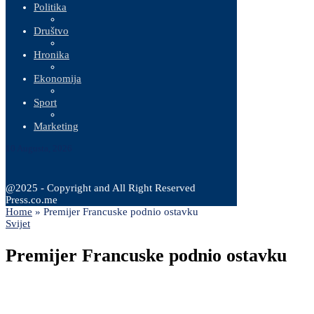
Politika
Društvo
Hronika
Ekonomija
Sport
Marketing
10 Augusta, 2026
@2025 - Copyright and All Right Reserved
Press.co.me
Home
»
Premijer Francuske podnio ostavku
Svijet
Premijer Francuske podnio ostavku