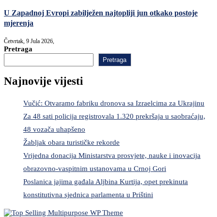
U Zapadnoj Evropi zabilježen najtopliji jun otkako postoje
mjerenja
Četvrtak, 9 Jula 2026,
Pretraga
Pretraga
Najnovije vijesti
Vučić: Otvaramo fabriku dronova sa Izraelcima za Ukrajinu
Za 48 sati policija registrovala 1.320 prekršaja u saobraćaju,
48 vozača uhapšeno
Žabljak obara turističke rekorde
Vrijedna donacija Ministarstva prosvjete, nauke i inovacija
obrazovno-vaspitnim ustanovama u Crnoj Gori
Poslanica jajima gađala Aljbina Kurtija, opet prekinuta
konstitutivna sjednica parlamenta u Prištini