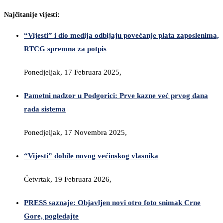
Najčitanije vijesti:
“Vijesti” i dio medija odbijaju povećanje plata zaposlenima,
RTCG spremna za potpis
Ponedjeljak, 17 Februara 2025,
Pametni nadzor u Podgorici: Prve kazne već prvog dana
rada sistema
Ponedjeljak, 17 Novembra 2025,
“Vijesti” dobile novog većinskog vlasnika
Četvrtak, 19 Februara 2026,
PRESS saznaje: Objavljen novi otro foto snimak Crne
Gore, pogledajte