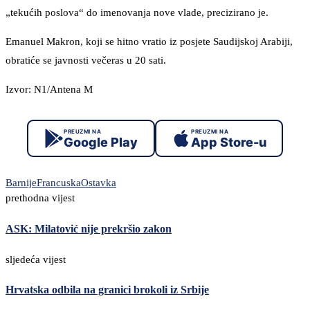
„tekućih poslova“ do imenovanja nove vlade, precizirano je.
Emanuel Makron, koji se hitno vratio iz posjete Saudijskoj Arabiji,
obratiće se javnosti večeras u 20 sati.
Izvor: N1/Antena M
PREUZMI NA
PREUZMI NA
Google Play
App Store-u
Barnije
Francuska
Ostavka
prethodna vijest
ASK: Milatović nije prekršio zakon
sljedeća vijest
Hrvatska odbila na granici brokoli iz Srbije