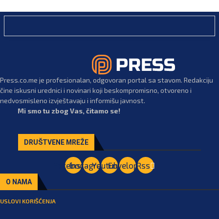
Press.co.me je profesionalan, odgovoran portal sa stavom. Redakciju
čine iskusni urednici i novinari koji beskompromisno, otvoreno i
nedvosmisleno izvještavaju i informišu javnost.
Mi smo tu zbog Vas, čitamo se!
DRUŠTVENE MREŽE
Facebook
Instagram
Youtube
Envelope
Rss
O NAMA
USLOVI KORIŠĆENJA