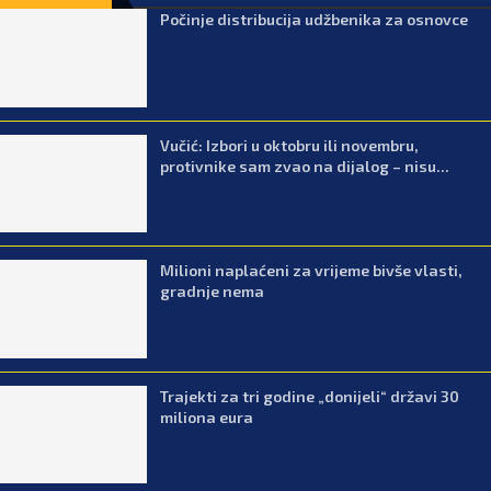
Počinje distribucija udžbenika za osnovce
Vučić: Izbori u oktobru ili novembru,
protivnike sam zvao na dijalog – nisu...
Milioni naplaćeni za vrijeme bivše vlasti,
gradnje nema
Trajekti za tri godine „donijeli“ državi 30
miliona eura