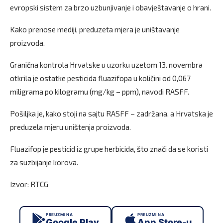
evropski sistem za brzo uzbunjivanje i obavještavanje o hrani.
Kako prenose mediji, preduzeta mjera je uništavanje
proizvoda.
Granična kontrola Hrvatske u uzorku uzetom 13. novembra
otkrila je ostatke pesticida fluazifopa u količini od 0,067
miligrama po kilogramu (mg/kg – ppm), navodi RASFF.
Pošiljka je, kako stoji na sajtu RASFF – zadržana, a Hrvatska je
preduzela mjeru uništenja proizvoda.
Fluazifop je pesticid iz grupe herbicida, što znači da se koristi
za suzbijanje korova.
Izvor: RTCG
PREUZMI NA
PREUZMI NA
Google Play
App Store-u