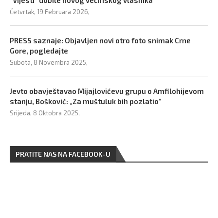
“Vijesti” dobile novog većinskog vlasnika
Četvrtak, 19 Februara 2026,
PRESS saznaje: Objavljen novi otro foto snimak Crne
Gore, pogledajte
Subota, 8 Novembra 2025,
Jevto obavještavao Mijajlovićevu grupu o Amfilohijevom
stanju, Bošković: „Za muštuluk bih pozlatio“
Srijeda, 8 Oktobra 2025,
PRATITE NAS NA FACEBOOK-U