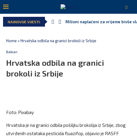
Milioni naplaćeni za vrijeme bivše v
NAJNOVIJE VIJESTI:
Home
»
Hrvatska odbila na granici brokoli iz Srbije
Balkan
Hrvatska odbila na granici
brokoli iz Srbije
Foto: Pixabay
Hrvatska je na granici odbila pošiljku brokolija iz Srbije, zbog
utvrđenih ostataka pesticida fluazifop, objavio je RASFF