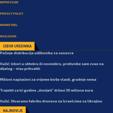
IMPRESSUM
PRIVACY POLICY
MARKETING
NASLOVNA
IZBOR UREDNIKA
Počinje distribucija udžbenika za osnovce
Vučić: Izbori u oktobru ili novembru, protivnike sam zvao na
dijalog – nisu prihvatili
Milioni naplaćeni za vrijeme bivše vlasti, gradnje nema
Trajekti za tri godine „donijeli“ državi 30 miliona eura
Vučić: Otvaramo fabriku dronova sa Izraelcima za Ukrajinu
NAJNOVIJE