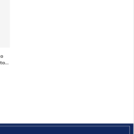
io
to...