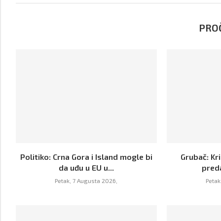
PROČ
Politiko: Crna Gora i Island mogle bi
Grubač: Kri
da uđu u EU u...
pred
Petak, 7 Augusta 2026,
Petak