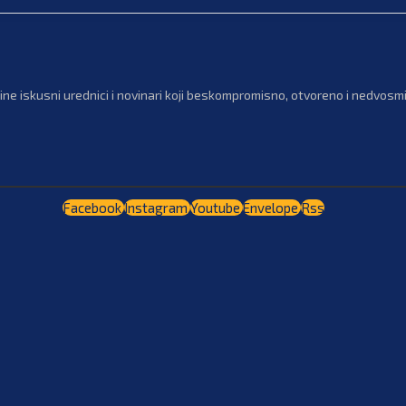
ne iskusni urednici i novinari koji beskompromisno, otvoreno i nedvosmis
Facebook
Instagram
Youtube
Envelope
Rss