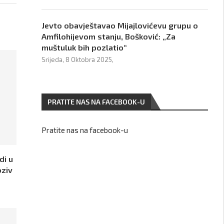
Jevto obavještavao Mijajlovićevu grupu o
Amfilohijevom stanju, Bošković: „Za
muštuluk bih pozlatio“
Srijeda, 8 Oktobra 2025,
PRATITE NAS NA FACEBOOK-U
Pratite nas na facebook-u
di u
oziv