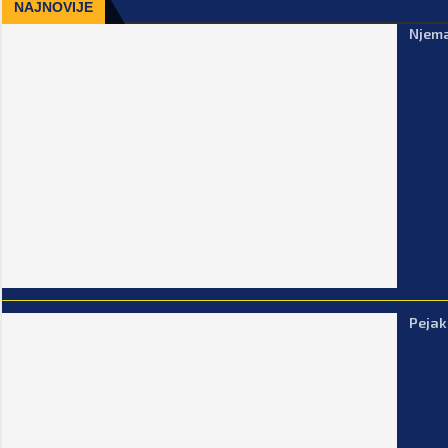
NAJNOVIJE
Njema
Pejak