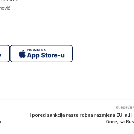
imović
PREUZMI NA
y
App Store-u
sljedeća 
I pored sankcija raste robna razmjena EU, ali i
m
Gore, sa Ru