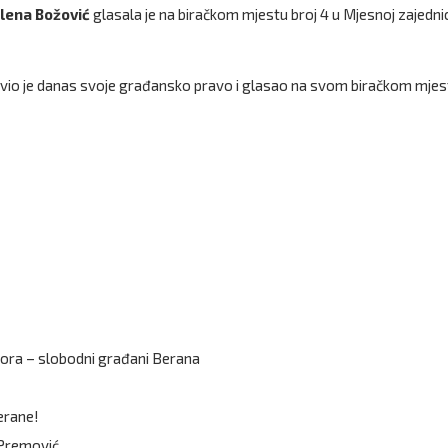
elena Božović
glasala je na biračkom mjestu broj 4 u Mjesnoj zajednic
io je danas svoje građansko pravo i glasao na svom biračkom mjes
Gora – slobodni građani Berana
Berane!
 Premović