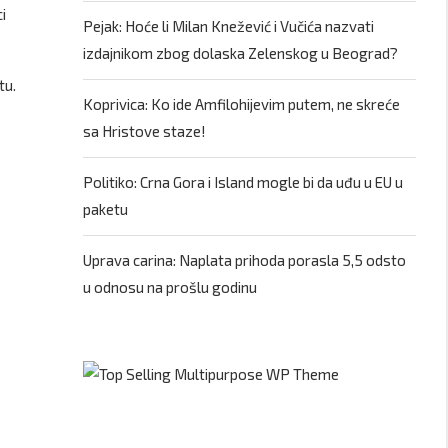
i
Pejak: Hoće li Milan Knežević i Vučića nazvati
izdajnikom zbog dolaska Zelenskog u Beograd?
tu.
Koprivica: Ko ide Amfilohijevim putem, ne skreće
sa Hristove staze!
Politiko: Crna Gora i Island mogle bi da uđu u EU u
paketu
Uprava carina: Naplata prihoda porasla 5,5 odsto
u odnosu na prošlu godinu