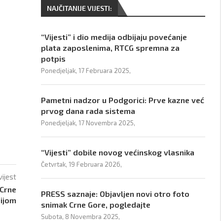
NAJČITANIJE VIJESTI:
“Vijesti” i dio medija odbijaju povećanje
plata zaposlenima, RTCG spremna za
potpis
Ponedjeljak, 17 Februara 2025,
Pametni nadzor u Podgorici: Prve kazne već
prvog dana rada sistema
Ponedjeljak, 17 Novembra 2025,
“Vijesti” dobile novog većinskog vlasnika
Četvrtak, 19 Februara 2026,
vijest
 Crne
PRESS saznaje: Objavljen novi otro foto
sijom
snimak Crne Gore, pogledajte
Subota, 8 Novembra 2025,