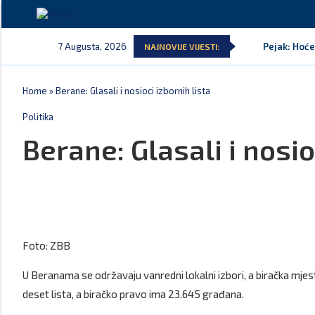
7 Augusta, 2026
Pejak: Hoće
NAJNOVIJE VIJESTI:
Home
»
Berane: Glasali i nosioci izbornih lista
Politika
Berane: Glasali i nosio
Foto: ZBB
U Beranama se održavaju vanredni lokalni izbori, a biračka mj
deset lista, a biračko pravo ima 23.645 građana.