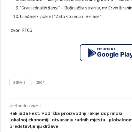
“Grad jednakih šansi” – Bošnjačka stranka, mr Ervin Ibrah
Građanski pokret “Zato što volim Berane”
Izvor: RTCG
PREUZMI NA
Google Pla
BERANE
IZBORI
prethodna vijest
Rakijada Fest: Podrška proizvodnji rakije doprinosi
lokalnoj ekonomiji, otvaranju radnih mjesta i globalno
predstavljanju države