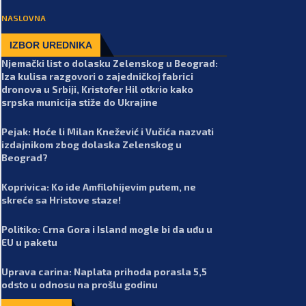
NASLOVNA
IZBOR UREDNIKA
Njemački list o dolasku Zelenskog u Beograd:
Iza kulisa razgovori o zajedničkoj fabrici
dronova u Srbiji, Kristofer Hil otkrio kako
srpska municija stiže do Ukrajine
Pejak: Hoće li Milan Knežević i Vučića nazvati
izdajnikom zbog dolaska Zelenskog u
Beograd?
Koprivica: Ko ide Amfilohijevim putem, ne
skreće sa Hristove staze!
Politiko: Crna Gora i Island mogle bi da uđu u
EU u paketu
Uprava carina: Naplata prihoda porasla 5,5
odsto u odnosu na prošlu godinu