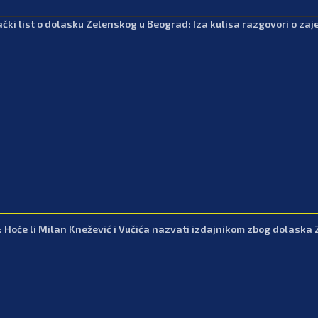
čki list o dolasku Zelenskog u Beograd: Iza kulisa razgovori o zajed
: Hoće li Milan Knežević i Vučića nazvati izdajnikom zbog dolaska 