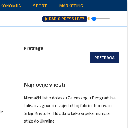
EKONOMIJA
SPORT
MARKETING
▶️ RADIO PRESS LIVE!
🔊
Pretraga
PRETRAGA
Najnovije vijesti
Njemački list o dolasku Zelenskog u Beograd: Iza
kulisa razgovori o zajedničkoj fabrici dronova u
je
Srbiji, Kristofer Hil otkrio kako srpska municija
stiže do Ukrajine