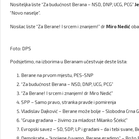
Nositeljka liste “Za budućnost Berana – NSD, DNP, UCG, PCG”
J
“Novo naselje”.
Nosilac liste “Za Berane! I srcem i znanjem!” dr
Miro Nedić
obav
Foto: DPS
Podsjetimo, na izborima u Beranam učestvuje deste lista:
Berane na prvom mjestu, PES-SNP
“Za budućnost Berana – NSD, DNP, UCG, PCG”
“Za Berane! I srcem i znanjem! dr Miro Nedić”
SPP – Samo pravo, stranka pravde i pomirenja
Vladislav Dajković – Berane može bolje – Slobodna Crna 
“Grupa građana – živimo za mladost Milanko Šćekić”
Evropski savez – SD, SDP, LP i građani – da i tebi svane, 
Demokrate – “korijene čuvamo, Berane gradimo” – Božo