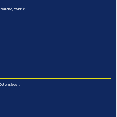
ničkoj fabrici...
Zelenskog u...