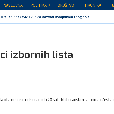
NASLOVNA
POLITIKA
DRUŠTVO
HRONIKA
 li Milan Knežević i Vučića nazvati izdajnikom zbog dolaska...
ci izbornih lista
esta otvorena su od sedam do 20 sati. Na beranskim izborima učestvu