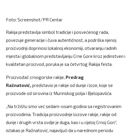
Foto: Screenshot/PR Centar
Rakija predstavlja simbol tradicije i posvećenog rada,
povezuje generacije i čuva autentičnost, a podrška njenoj
proizvodnji doprinosi lokalnoj ekonomiji, otvaranju radnih
mjesta i globalnom predstavljanju Crne Gore kroz jedinstven i
kvalitetan proizvod, poruka je sa četvrtog Rakija festa.
Proizvođač crnogorske rakije,
Predrag
Ražnatović,
predstavio je rakije od dunje i loze, koje se
proizvode od sirovina iz Murinskog polja i Bjelopavlića.
„Na tržištu smo već sedam-osam godina sa registrovanim
proizvodima. Tradicija proizvodnje lozove rakije, rakije od
dunje i drugih vrsta ovdje je duga, kao i u cijeloj Crnoj Gori“,
istakao je Ražnatović, najavljući da u narednom periodu