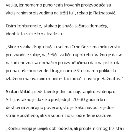
velika, jer nemamo puno registrovanih proizvođača sa
akciziranim proizvodima na tržištu“ , rekao je Ražnatović.
Osim konkurencije, istakao je značaj jačanja domaćeg
identiteta rakije kroz tradiciju.
„Skoro svaka druga kuća u selima Crne Gore ima neku vrstu
proizvodnje rakije, najčešće za ličnu upotrebu. Važno je da se
narod upozna sa domaćim proizvođačima i da ima priliku da
proba naše proizvode. Drago nam je što imamo priliku da
izlažemo na ovakvim manifestacijama“ , naveo je Ražnatović.
Srđan Mitić,
predstavnik jedne od najstarijih destilerija u
Srbiji, istakao je da se u posljednjih 20-30 godina broj
destilerija značajno povećao, što je, kako navodi, s jedne
strane pozitivno, ali sa sobom nosi i određene izazove.
„Konkurencija je uvijek dobrodošla, ali problem crnog tržišta i