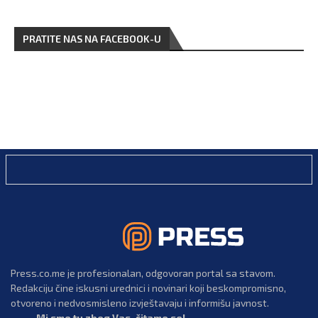
PRATITE NAS NA FACEBOOK-U
Press.co.me je profesionalan, odgovoran portal sa stavom.
Redakciju čine iskusni urednici i novinari koji beskompromisno,
otvoreno i nedvosmisleno izvještavaju i informišu javnost.
Mi smo tu zbog Vas, čitamo se!