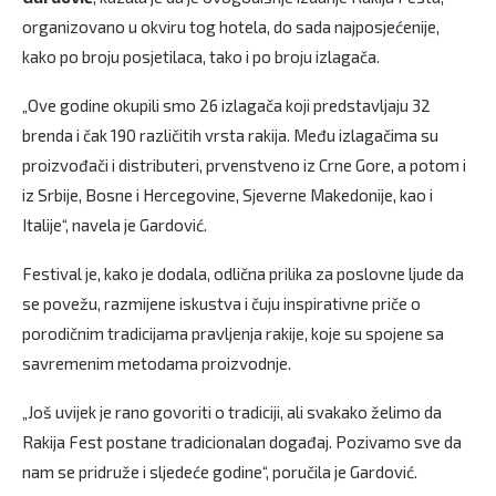
organizovano u okviru tog hotela, do sada najposjećenije,
kako po broju posjetilaca, tako i po broju izlagača.
„Ove godine okupili smo 26 izlagača koji predstavljaju 32
brenda i čak 190 različitih vrsta rakija. Među izlagačima su
proizvođači i distributeri, prvenstveno iz Crne Gore, a potom i
iz Srbije, Bosne i Hercegovine, Sjeverne Makedonije, kao i
Italije“, navela je Gardović.
Festival je, kako je dodala, odlična prilika za poslovne ljude da
se povežu, razmijene iskustva i čuju inspirativne priče o
porodičnim tradicijama pravljenja rakije, koje su spojene sa
savremenim metodama proizvodnje.
„Još uvijek je rano govoriti o tradiciji, ali svakako želimo da
Rakija Fest postane tradicionalan događaj. Pozivamo sve da
nam se pridruže i sljedeće godine“, poručila je Gardović.