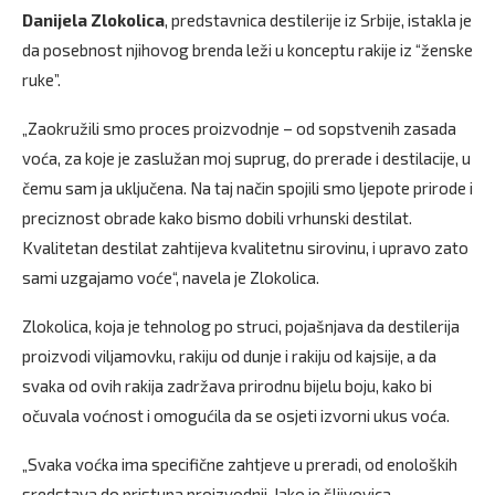
Danijela Zlokolica
, predstavnica destilerije iz Srbije, istakla je
da posebnost njihovog brenda leži u konceptu rakije iz “ženske
ruke”.
„Zaokružili smo proces proizvodnje – od sopstvenih zasada
voća, za koje je zaslužan moj suprug, do prerade i destilacije, u
čemu sam ja uključena. Na taj način spojili smo ljepote prirode i
preciznost obrade kako bismo dobili vrhunski destilat.
Kvalitetan destilat zahtijeva kvalitetnu sirovinu, i upravo zato
sami uzgajamo voće“, navela je Zlokolica.
Zlokolica, koja je tehnolog po struci, pojašnjava da destilerija
proizvodi viljamovku, rakiju od dunje i rakiju od kajsije, a da
svaka od ovih rakija zadržava prirodnu bijelu boju, kako bi
očuvala voćnost i omogućila da se osjeti izvorni ukus voća.
„Svaka voćka ima specifične zahtjeve u preradi, od enoloških
sredstava do pristupa proizvodnji. Iako je šljivovica