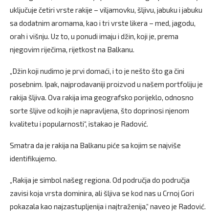
uključuje četiri vrste rakije – viljamovku, šljivu, jabuku i jabuku
sa dodatnim aromama, kao i tri vrste likera – med, jagodu,
orah i višnju. Uz to, u ponudi imaju i džin, koji je, prema
njegovim riječima, rijetkost na Balkanu.
„Džin koji nudimo je prvi domaći, i to je nešto što ga čini
posebnim. Ipak, najprodavaniji proizvod u našem portfoliju je
rakija šljiva. Ova rakija ima geografsko porijeklo, odnosno
sorte šljive od kojih je napravljena, što doprinosi njenom
kvalitetu i popularnosti“, istakao je Radović.
Smatra da je rakija na Balkanu piće sa kojim se najviše
identifikujemo.
„Rakija je simbol našeg regiona. Od područja do područja
zavisi koja vrsta dominira, ali šljiva se kod nas u Crnoj Gori
pokazala kao najzastupljenija i najtraženija,“ naveo je Radović.