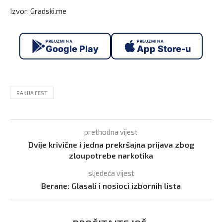
Izvor: Gradski.me
PREUZMI NA
PREUZMI NA
Google Play
App Store-u
RAKIJA FEST
prethodna vijest
Dvije krivične i jedna prekršajna prijava zbog
zloupotrebe narkotika
sljedeća vijest
Berane: Glasali i nosioci izbornih lista