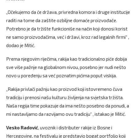
„Očekujemo da će država, privredna komora i druge institucije
raditi na tome da zaštite ozbiljne domaće proizvođače.
Potrebno je da tržište funkcioniše na način koji donosi korist
ne samo proizvođačima, već i državi, kroz rad legalnih firmi“ ,
dodao je Mitić.
Prema njegovim riječima, rakija kao tradicionalno piće dobija
sve više pažnje na globalnom nivou, posebno jer nudi nešto
novo u poređenju sa već poznatim pićima poput viskija.
„Rakija privlači pažnju kao proizvod koji istovremeno čuva
tradiciju i prenosi našu kulturu življenja na svjetska tržišta.
Naša regija time pokazuje da ima nešto posebno da ponudi, a
mi nastavljamo da razvijamo ovu tradiciju“ , istakao je Mitić.
Vesko Radović
, uvoznik i distributer rakije iz Bosne i
Hercegovine, na festivalu je predstavio bogat portfolio koji