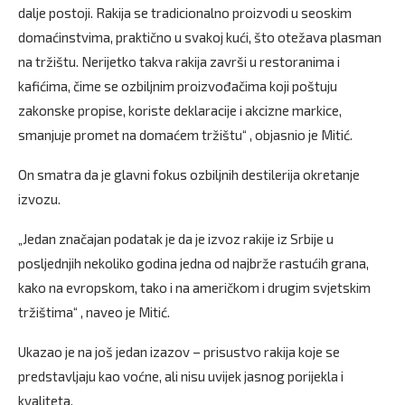
dalje postoji. Rakija se tradicionalno proizvodi u seoskim
domaćinstvima, praktično u svakoj kući, što otežava plasman
na tržištu. Nerijetko takva rakija završi u restoranima i
kafićima, čime se ozbiljnim proizvođačima koji poštuju
zakonske propise, koriste deklaracije i akcizne markice,
smanjuje promet na domaćem tržištu“ , objasnio je Mitić.
On smatra da je glavni fokus ozbiljnih destilerija okretanje
izvozu.
„Jedan značajan podatak je da je izvoz rakije iz Srbije u
posljednjih nekoliko godina jedna od najbrže rastućih grana,
kako na evropskom, tako i na američkom i drugim svjetskim
tržištima“ , naveo je Mitić.
Ukazao je na još jedan izazov – prisustvo rakija koje se
predstavljaju kao voćne, ali nisu uvijek jasnog porijekla i
kvaliteta.