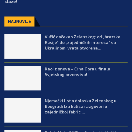
staze!
NAJNOVIJE
Vučić dočekao Zelenskog: od „bratske
Rusije“ do „zajedničkih interesa“ sa
Ukrajinom, vrata otvorena...
Kao iz snova – Crna Gora u finalu
Svjetskog prvenstva!
Njemački list o dolasku Zelenskog u
Beograd: Iza kulisa razgovori o
zajedničkoj fabrici...