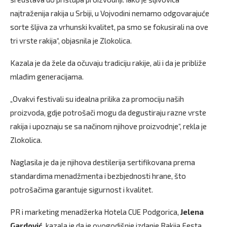
najtraženija rakija u Srbiji, u Vojvodini nemamo odgovarajuće
sorte šljiva za vrhunski kvalitet, pa smo se fokusirali na ove
tri vrste rakija“, objasnila je Zlokolica.
Kazala je da žele da očuvaju tradiciju rakije, ali i da je približe
mlađim generacijama.
„Ovakvi festivali su idealna prilika za promociju naših
proizvoda, gdje potrošači mogu da degustiraju razne vrste
rakija i upoznaju se sa načinom njihove proizvodnje“, rekla je
Zlokolica.
Naglasila je da je njihova destilerija sertifikovana prema
standardima menadžmenta i bezbjednosti hrane, što
potrošačima garantuje sigurnost i kvalitet.
PR i marketing menadžerka Hotela CUE Podgorica,
Jelena
Gardović
, kazala je da je ovogodišnje izdanje Rakija Festa,