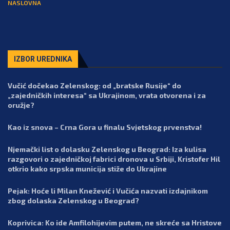
NASLOVNA
IZBOR UREDNIKA
Vučić dočekao Zelenskog: od „bratske Rusije“ do
„zajedničkih interesa“ sa Ukrajinom, vrata otvorena i za
oružje?
Kao iz snova – Crna Gora u finalu Svjetskog prvenstva!
Njemački list o dolasku Zelenskog u Beograd: Iza kulisa
razgovori o zajedničkoj fabrici dronova u Srbiji, Kristofer Hil
otkrio kako srpska municija stiže do Ukrajine
Pejak: Hoće li Milan Knežević i Vučića nazvati izdajnikom
zbog dolaska Zelenskog u Beograd?
Koprivica: Ko ide Amfilohijevim putem, ne skreće sa Hristove