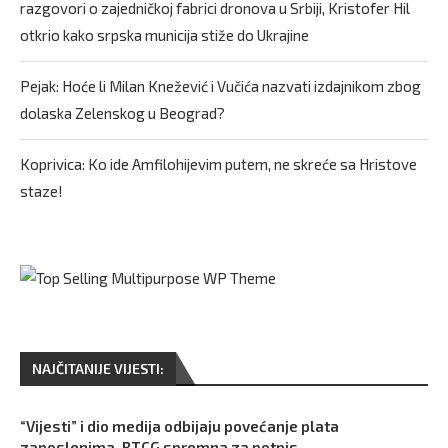
razgovori o zajedničkoj fabrici dronova u Srbiji, Kristofer Hil
otkrio kako srpska municija stiže do Ukrajine
Pejak: Hoće li Milan Knežević i Vučića nazvati izdajnikom zbog
dolaska Zelenskog u Beograd?
Koprivica: Ko ide Amfilohijevim putem, ne skreće sa Hristove
staze!
NAJČITANIJE VIJESTI:
“Vijesti” i dio medija odbijaju povećanje plata
zaposlenima, RTCG spremna za potpis