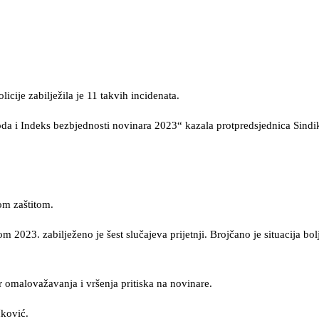
icije zabilježila je 11 takvih incidenata.
boda i Indeks bezbjednosti novinara 2023“ kazala protpredsjednica Sindi
om zaštitom.
2023. zabilježeno je šest slučajeva prijetnji. Brojčano je situacija bolja
r omalovažavanja i vršenja pritiska na novinare.
ković.