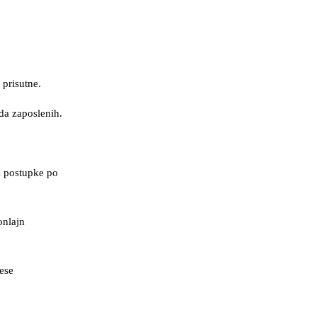
 prisutne.
ada zaposlenih.
z postupke po
onlajn
ese