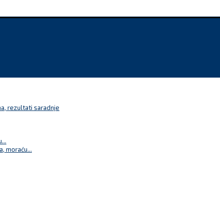
a, rezultati saradnje
...
a, moraću...