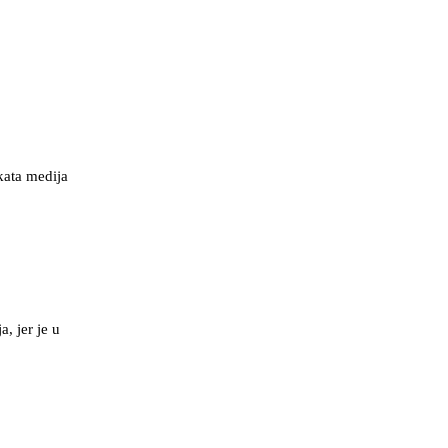
kata medija
, jer je u