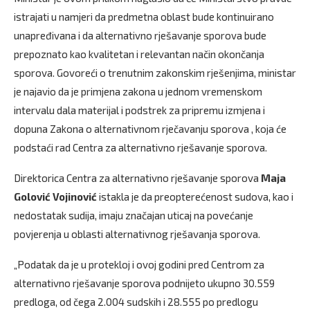
istrajati u namjeri da predmetna oblast bude kontinuirano
unapređivana i da alternativno rješavanje sporova bude
prepoznato kao kvalitetan i relevantan način okončanja
sporova. Govoreći o trenutnim zakonskim rješenjima, ministar
je najavio da je primjena zakona u jednom vremenskom
intervalu dala materijal i podstrek za pripremu izmjena i
dopuna Zakona o alternativnom rječavanju sporova , koja će
podstaći rad Centra za alternativno rješavanje sporova.
Direktorica Centra za alternativno rješavanje sporova
Maja
Golović Vojinović
istakla je da preopterećenost sudova, kao i
nedostatak sudija, imaju značajan uticaj na povećanje
povjerenja u oblasti alternativnog rješavanja sporova.
„Podatak da je u protekloj i ovoj godini pred Centrom za
alternativno rješavanje sporova podnijeto ukupno 30.559
predloga, od čega 2.004 sudskih i 28.555 po predlogu