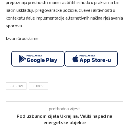
prepoznaju prednosti i mane različitih ishoda u praksi i na taj
način usklađuju pregovaračke pozicije, ciljeve i aktivnosti u
kontekstu dalje implementacije alternetivnih načina rješavanja
sporova.
Izvor: Gradski.me
PREUZMI NA
PREUZMI NA
Google Play
App Store-u
SPOROVI
SUDOVI
prethodna vijest
Pod uzbunom cijela Ukrajina: Veliki napad na
energetske objekte