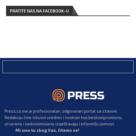
PRATITE NAS NA FACEBOOK-U
Press.co.me je profesionalan, odgovoran portal sa stavom.
Redakciju čine iskusni urednici i novinari koji beskompromisno,
otvoreno i nedvosmisleno izvještavaju i informišu javnost.
Mi smo tu zbog Vas, čitamo se!