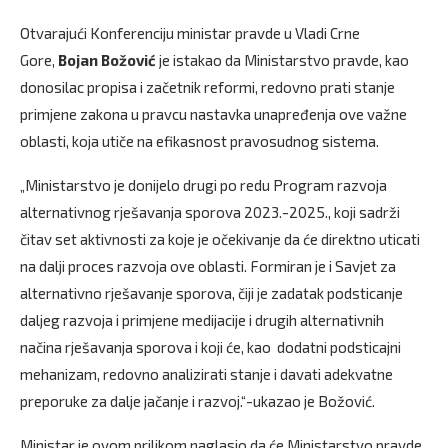
Otvarajući Konferenciju ministar pravde u Vladi Crne
Gore,
Bojan Božović
je istakao da Ministarstvo pravde, kao
donosilac propisa i začetnik reformi, redovno prati stanje
primjene zakona u pravcu nastavka unapređenja ove važne
oblasti, koja utiče na efikasnost pravosudnog sistema.
„Ministarstvo je donijelo drugi po redu Program razvoja
alternativnog rješavanja sporova 2023.-2025., koji sadrži
čitav set aktivnosti za koje je očekivanje da će direktno uticati
na dalji proces razvoja ove oblasti. Formiran je i Savjet za
alternativno rješavanje sporova, čiji je zadatak podsticanje
daljeg razvoja i primjene medijacije i drugih alternativnih
načina rješavanja sporova i koji će, kao dodatni podsticajni
mehanizam, redovno analizirati stanje i davati adekvatne
preporuke za dalje jačanje i razvoj.“-ukazao je Božović.
Ministar je ovom prilikom naglasio da će Ministarstvo pravde