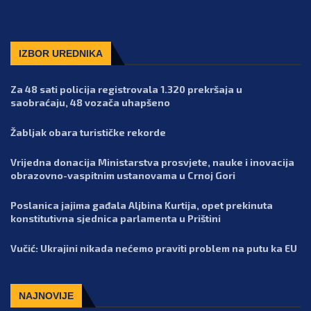
IZBOR UREDNIKA
Za 48 sati policija registrovala 1.320 prekršaja u
saobraćaju, 48 vozača uhapšeno
Žabljak obara turističke rekorde
Vrijedna donacija Ministarstva prosvjete, nauke i inovacija
obrazovno-vaspitnim ustanovama u Crnoj Gori
Poslanica jajima gađala Aljbina Kurtija, opet prekinuta
konstitutivna sjednica parlamenta u Prištini
Vučić: Ukrajini nikada nećemo praviti problem na putu ka EU
NAJNOVIJE