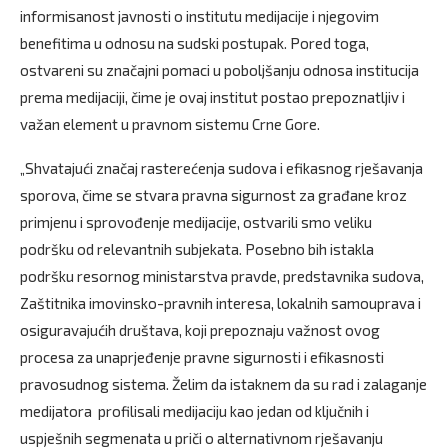
informisanost javnosti o institutu medijacije i njegovim
benefitima u odnosu na sudski postupak. Pored toga,
ostvareni su značajni pomaci u poboljšanju odnosa institucija
prema medijaciji, čime je ovaj institut postao prepoznatljiv i
važan element u pravnom sistemu Crne Gore.
„Shvatajući značaj rasterećenja sudova i efikasnog rješavanja
sporova, čime se stvara pravna sigurnost za građane kroz
primjenu i sprovođenje medijacije, ostvarili smo veliku
podršku od relevantnih subjekata. Posebno bih istakla
podršku resornog ministarstva pravde, predstavnika sudova,
Zaštitnika imovinsko-pravnih interesa, lokalnih samouprava i
osiguravajućih društava, koji prepoznaju važnost ovog
procesa za unaprjeđenje pravne sigurnosti i efikasnosti
pravosudnog sistema. Želim da istaknem da su rad i zalaganje
medijatora profilisali medijaciju kao jedan od ključnih i
uspješnih segmenata u priči o alternativnom rješavanju