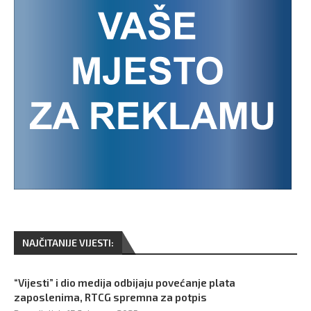
NAJČITANIJE VIJESTI:
“Vijesti” i dio medija odbijaju povećanje plata
zaposlenima, RTCG spremna za potpis