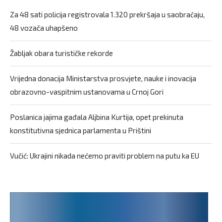
Za 48 sati policija registrovala 1.320 prekršaja u saobraćaju,
48 vozača uhapšeno
Žabljak obara turističke rekorde
Vrijedna donacija Ministarstva prosvjete, nauke i inovacija
obrazovno-vaspitnim ustanovama u Crnoj Gori
Poslanica jajima gađala Aljbina Kurtija, opet prekinuta
konstitutivna sjednica parlamenta u Prištini
Vučić: Ukrajini nikada nećemo praviti problem na putu ka EU