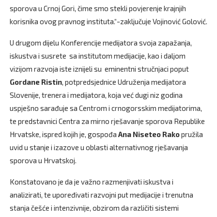
sporova u Crnoj Gori, čime smo stekli povjerenje krajnjih
korisnika ovog pravnog instituta.“-zaključuje Vojinović Golović.
U drugom dijelu Konferencije medijatora svoja zapažanja,
iskustva i susrete sa institutom medijacije, kao i daljom
vizijom razvoja iste iznijeli su eminentni stručnjaci poput
Gordane Ristin
, potpredsjednice Udruženja medijatora
Slovenije, trenera i medijatora, koja već dugi niz godina
uspješno sarađuje sa Centrom i crnogorsskim medijatorima,
te predstavnici Centra za mirno rješavanje sporova Republike
Hrvatske, ispred kojih je, gospođa
Ana Niseteo Rako
pružila
uvid u stanje i izazove u oblasti alternativnog rješavanja
sporova u Hrvatskoj.
Konstatovano je da je važno razmenjivati iskustva i
analizirati, te upoređivati razvojni put medijacije i trenutna
stanja češće i intenzivnije, obzirom da različiti sistemi