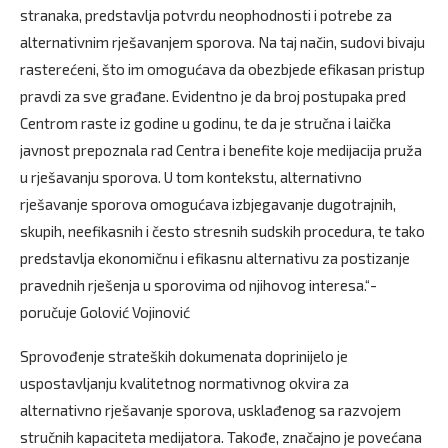
stranaka, predstavlja potvrdu neophodnosti i potrebe za
alternativnim rješavanjem sporova. Na taj način, sudovi bivaju
rasterećeni, što im omogućava da obezbjede efikasan pristup
pravdi za sve građane. Evidentno je da broj postupaka pred
Centrom raste iz godine u godinu, te da je stručna i laička
javnost prepoznala rad Centra i benefite koje medijacija pruža
u rješavanju sporova. U tom kontekstu, alternativno
rješavanje sporova omogućava izbjegavanje dugotrajnih,
skupih, neefikasnih i često stresnih sudskih procedura, te tako
predstavlja ekonomičnu i efikasnu alternativu za postizanje
pravednih rješenja u sporovima od njihovog interesa.“-
poručuje Golović Vojinović
Sprovođenje strateških dokumenata doprinijelo je
uspostavljanju kvalitetnog normativnog okvira za
alternativno rješavanje sporova, usklađenog sa razvojem
stručnih kapaciteta medijatora. Takođe, značajno je povećana