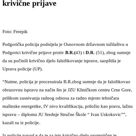
krivične prijave
Foto: Freepik
Podgorička policija podnijela je Osnovnom državnom tužilaštvu u
Podgorici krivične prijave protiv
B.R.(
43) i
D.R.
(51), zbog sumnje
da su počinili krivično djelo falsifikovanje isprave, saopštila je
Uprava policije (UP).
“Naime, policija je procesuirala B.R.zbog sumnje da je falsifikovao
obrazovnu ispravu na način što je JZU Kliničkom centru Crne Gore,
prilikom zasnivanja radnog odnosa za radno mjesto tehničara
mašinske energetike, IV nivo kvalifikacija, priložio kao pravu, lažnu
ispravu – diplomu JU Srednje Stručne Škole “ Ivan Uskokovic””,
kazali su iz policije.
Iz policije navod e da je za isto krivično djelo osumnjičen je