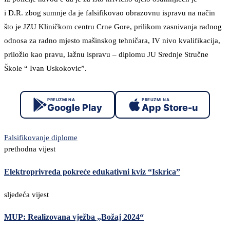
i D.R. zbog sumnje da je falsifikovao obrazovnu ispravu na način
što je JZU Kliničkom centru Crne Gore, prilikom zasnivanja radnog
odnosa za radno mjesto mašinskog tehničara, IV nivo kvalifikacija,
priložio kao pravu, lažnu ispravu – diplomu JU Srednje Stručne
Škole “ Ivan Uskokovic”.
PREUZMI NA
PREUZMI NA
Google Play
App Store-u
Falsifikovanje diplome
prethodna vijest
Elektroprivreda pokreće edukativni kviz “Iskrica”
sljedeća vijest
MUP: Realizovana vježba „Božaj 2024“