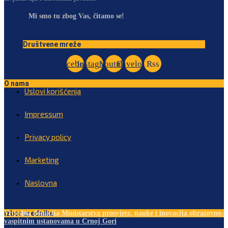
Mi smo tu zbog Vas, čitamo se!
Društvene mreže
Facebook
Instagram
Youtube
Envelope
Rss
O nama
Uslovi korišćenja
Impressum
Privacy policy
Marketing
Naslovna
Izbor urednika
Vrijedna donacija Ministarstva prosvjete, nauke i inovacija obrazovno-
vaspitnim ustanovama u Crnoj Gori