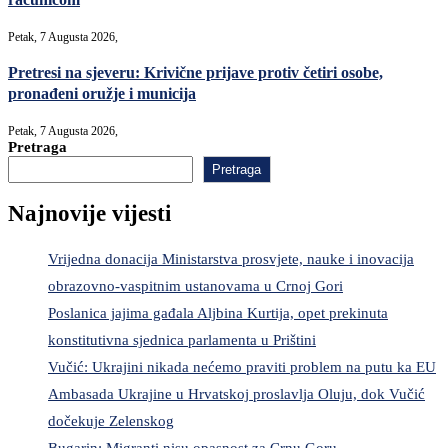
Petak, 7 Augusta 2026,
Pretresi na sjeveru: Krivične prijave protiv četiri osobe,
pronađeni oružje i municija
Petak, 7 Augusta 2026,
Pretraga
Pretraga
Najnovije vijesti
Vrijedna donacija Ministarstva prosvjete, nauke i inovacija
obrazovno-vaspitnim ustanovama u Crnoj Gori
Poslanica jajima gađala Aljbina Kurtija, opet prekinuta
konstitutivna sjednica parlamenta u Prištini
Vučić: Ukrajini nikada nećemo praviti problem na putu ka EU
Ambasada Ukrajine u Hrvatskoj proslavlja Oluju, dok Vučić
dočekuje Zelenskog
Bugarin: Migranti nisu opasnost za Crnu Goru