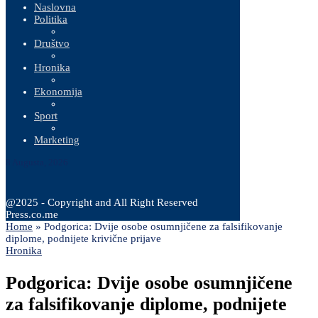
Naslovna
Politika
Društvo
Hronika
Ekonomija
Sport
Marketing
8 Augusta, 2026
@2025 - Copyright and All Right Reserved
Press.co.me
Home
»
Podgorica: Dvije osobe osumnjičene za falsifikovanje
diplome, podnijete krivične prijave
Hronika
Podgorica: Dvije osobe osumnjičene
za falsifikovanje diplome, podnijete