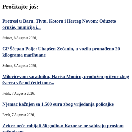
Pročitajte još:
Pretresi u Baru, Tivtu, Kotoru i Herceg Novom: Oduzeto
oružje, municija i...
Subota, 8 Augusta 2026,
GP Šćepan Polje: Uhapšen Zećanin, u vozilu pronađeno 20
kilograma marihuane
Subota, 8 Augusta 2026,
Milovićevom saradniku, Harisu Moniću, produžen pritvor zbog
šverca više od četiri tone...
Petak, 7 Augusta 2026,
Njemac kažnjen sa 1.500 eura zbog vrijeđanja policajke
Petak, 7 Augusta 2026,
Zvicer neće robijati 56 godina: Kazne se ne sabiraju prostom
računicom