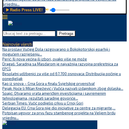
vrijednu...
▶️ Radio Press LIVE!
🔊
Pretraga
Najnovije vijesti:
Na proslavi Vučjeg Dola razgovarano o Bokokotorskoj eparhiji i
mogućem razrješenju...
Perić: Ili nova većina ili izbori, ovako više ne može
Dragaš: Saradnja sa Masdarom je najvažnija razvojna prekretnica za
EPCG
Besplatni udžbenici za više od 67.700 osnovaca: Distribucija počinje u
ponedjeljak
Kao iz snova – Crna Gora u finalu Svjetskog prvenstva!
Pejak: Hoće li Milan Knežević i Vučića nazvati izdajnikom zbog dolaska...
Spajić: Otvaramo vrata američkim investicijama i savremenim
tehnologijama, rezultati saradnje govoriće...
Serbian Times: Vučić podijelio crkvu u Crnoj Gori
Delegacija EU: Crna Gora nije dio inicijative za centre za migrante,...
Potpisan ugovor za prvu fazu stambenog projekta na Veljem brdu
vrijednu...