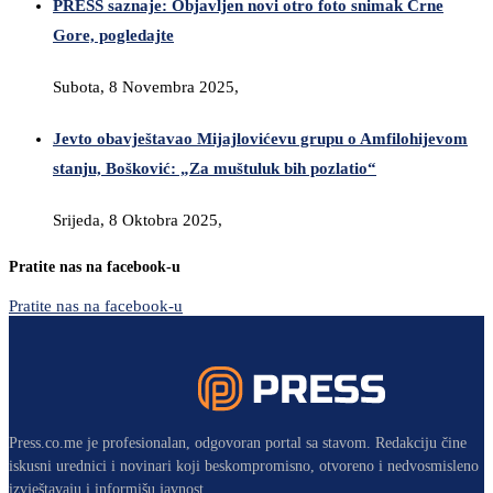
PRESS saznaje: Objavljen novi otro foto snimak Crne
Gore, pogledajte
Subota, 8 Novembra 2025,
Jevto obavještavao Mijajlovićevu grupu o Amfilohijevom
stanju, Bošković: „Za muštuluk bih pozlatio“
Srijeda, 8 Oktobra 2025,
Pratite nas na facebook-u
Pratite nas na facebook-u
Press.co.me je profesionalan, odgovoran portal sa stavom. Redakciju čine
iskusni urednici i novinari koji beskompromisno, otvoreno i nedvosmisleno
izvještavaju i informišu javnost.