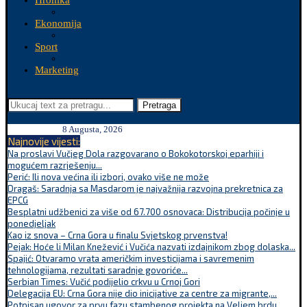
Hronika
Ekonomija
Sport
Marketing
Pretraga
8 Augusta, 2026
Najnovije vijesti:
Na proslavi Vučjeg Dola razgovarano o Bokokotorskoj eparhiji i
mogućem razrješenju...
Perić: Ili nova većina ili izbori, ovako više ne može
Dragaš: Saradnja sa Masdarom je najvažnija razvojna prekretnica za
EPCG
Besplatni udžbenici za više od 67.700 osnovaca: Distribucija počinje u
ponedjeljak
Kao iz snova – Crna Gora u finalu Svjetskog prvenstva!
Pejak: Hoće li Milan Knežević i Vučića nazvati izdajnikom zbog dolaska...
Spajić: Otvaramo vrata američkim investicijama i savremenim
tehnologijama, rezultati saradnje govoriće...
Serbian Times: Vučić podijelio crkvu u Crnoj Gori
Delegacija EU: Crna Gora nije dio inicijative za centre za migrante,...
Potpisan ugovor za prvu fazu stambenog projekta na Veljem brdu