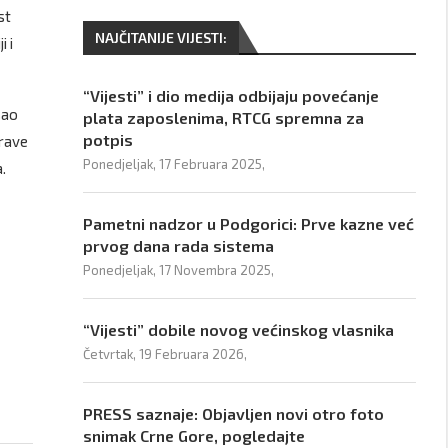
st
NAJČITANIJE VIJESTI:
 i
“Vijesti” i dio medija odbijaju povećanje
sao
plata zaposlenima, RTCG spremna za
potpis
prave
Ponedjeljak, 17 Februara 2025,
.
Pametni nadzor u Podgorici: Prve kazne već
prvog dana rada sistema
Ponedjeljak, 17 Novembra 2025,
“Vijesti” dobile novog većinskog vlasnika
Četvrtak, 19 Februara 2026,
PRESS saznaje: Objavljen novi otro foto
snimak Crne Gore, pogledajte