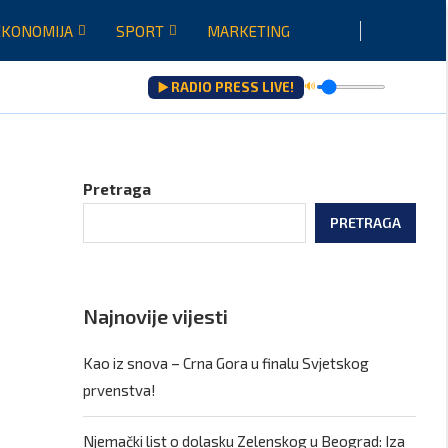
EKONOMIJA
SPORT
MARKETING
▶️ RADIO PRESS LIVE!
🔊
Pretraga
PRETRAGA
Najnovije vijesti
Kao iz snova – Crna Gora u finalu Svjetskog
prvenstva!
Njemački list o dolasku Zelenskog u Beograd: Iza