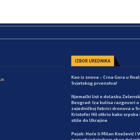
IZBOR UREDNIKA
Kao iz snova – Crna Gora u fina
JA
Svjetskog prvenstva!
Njemački list o dolasku Zelens
Beograd: Iza kulisa razgovori o
zajedničkoj fabrici dronova u Srb
Kristofer Hil otkrio kako srpska
stiže do Ukrajine
Pejak: Hoće li Milan Knežević i 
nazvati izdajnikom zbog dolas