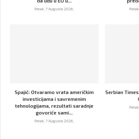
da uđu u EU u...
pred
Petak, 7 Augusta 2026,
Petak
Spajić: Otvaramo vrata američkim
Serbian Times:
investicijama i savremenim
tehnologijama, rezultati saradnje
Petak
govoriće sami...
Petak, 7 Augusta 2026,