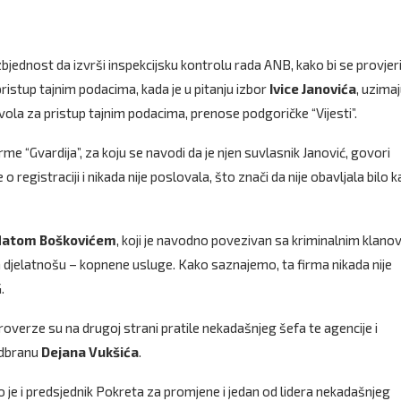
bjednost da izvrši inspekcijsku kontrolu rada ANB, kako bi se provjer
ristup tajnim podacima, kada je u pitanju izbor
Ivice Janovića
, uzimaj
vola za pristup tajnim podacima, prenose podgoričke “Vijesti”.
rme “Gvardija”, za koju se navodi da je njen suvlasnik Janović, govori
 registraciji i nikada nije poslovala, što znači da nije obavljala bilo 
atom Boškovićem
, koji je navodno povezivan sa kriminalnim klano
 djelatnošu – kopnene usluge. Kako saznajemo, ta firma nikada nije
.
verze su na drugoj strani pratile nekadašnjeg šefa te agencije i
odbranu
Dejana Vukšića
.
e i predsjednik Pokreta za promjene i jedan od lidera nekadašnjeg