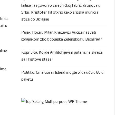
kulisa razgovori o zajedničkoj fabrici dronova u
Srbiji, Kristofer Hil otkrio kako srpska municija
ilo da
stiže do Ukrajine
ući u
Pejak: Hoće li Milan Knežević i Vučića nazvati
izdajnikom zbog dolaska Zelenskog u Beograd?
kakav
Koprivica: Ko ide Amfilohijevim putem, ne skreće
sa Hristove staze!
vima,
Politiko: Crna Gora i Island mogle bi da uđu u EU u
paketu