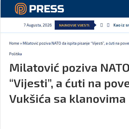
7 Augusta, 2026
Kao iz s
NAJNOVIJE VIJESTI:
Home
»
Milatović poziva NATO da ispita pisanje “Vijesti”, a ćuti na p
Politika
Milatović poziva NATO 
“Vijesti”, a ćuti na po
Vukšića sa klanovima