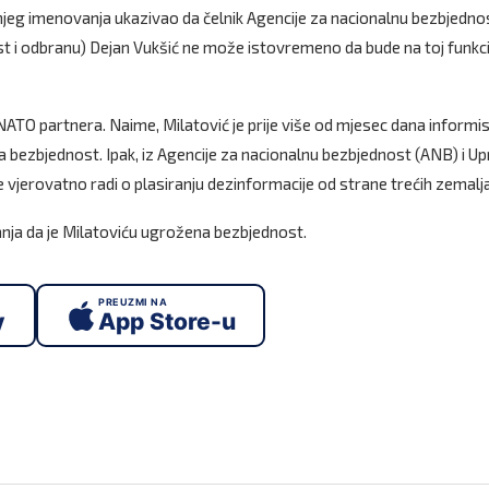
ašnjeg imenovanja ukazivao da čelnik Agencije za nacionalnu bezbjedno
 i odbranu) Dejan Vukšić ne može istovremeno da bude na toj funkciji
u NATO partnera. Naime, Milatović je prije više od mjesec dana informi
 bezbjednost. Ipak, iz Agencije za nacionalnu bezbjednost (ANB) i U
e vjerovatno radi o plasiranju dezinformacije od strane trećih zemalja
nja da je Milatoviću ugrožena bezbjednost.
PREUZMI NA
y
App Store-u