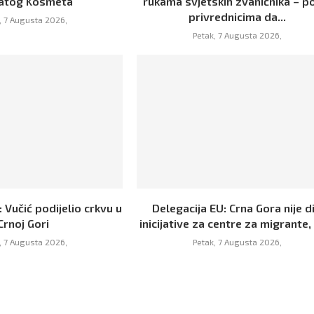
atog Kosmeta
rukama svjetskih zvaničnika – p
privrednicima da...
, 7 Augusta 2026,
Petak, 7 Augusta 2026,
 Vučić podijelio crkvu u
Delegacija EU: Crna Gora nije d
Crnoj Gori
inicijative za centre za migrante, 
, 7 Augusta 2026,
Petak, 7 Augusta 2026,