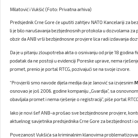
Milatović i Vukšić (Foto: Privatna arhiva)
Predsjednik Crne Gore će uputiti zahtjev NATO Kancelariji za bez
li je bilo narušavanja bezbjednosnih protokola u dozvolama za p
obzir da ANB vrši bezbjednosne provjere lica radi izdavanja doz
Da je u pitanju zloupotreba akta o osnivanju od prije 18 godina fi
podatak da ne postoji u evidenciji Poreske uprave, nema rješenje o
promet, prenio je portal RTCG, pozivajući se na svoje izvore.
“Provjerili smo navode dijela medija da je Janović sa izvjesnim
M
osnovao je još 2006. godine kompaniju ,,Gvardija”, sa osnovnom
obavljala promet i nema rješenje o registraciji”, piše portal RTCG
Iako je novi šef ANB-a prošao sve bezbjednosne provjere, kontro
aktuelnog savjetnika predsjednika Crne Gore za bezbjednost i 
Povezanost Vukšića sa kriminalnim klanovima problematizovao j