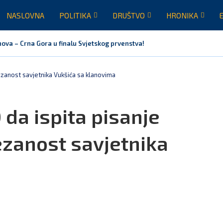
NASLOVNA
POLITIKA
DRUŠTVO
HRONIKA
nova – Crna Gora u finalu Svjetskog prvenstva!
ovezanost savjetnika Vukšića sa klanovima
da ispita pisanje
vezanost savjetnika