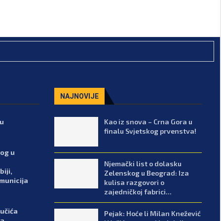
NAJNOVIJE
lu
Kao iz snova – Crna Gora u
finalu Svjetskog prvenstva!
kog u
Njemački list o dolasku
iji,
Zelenskog u Beograd: Iza
 municija
kulisa razgovori o
zajedničkoj fabrici...
Vučića
Pejak: Hoće li Milan Knežević
ka