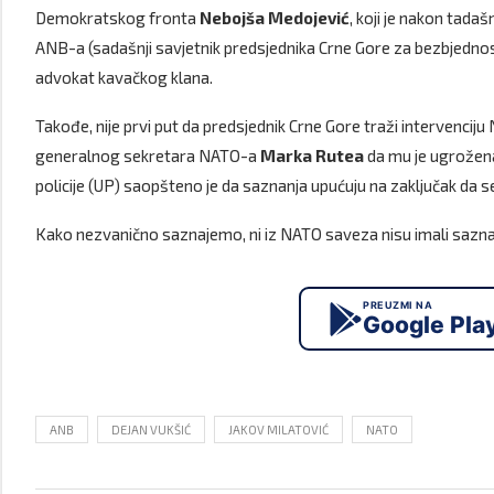
Demokratskog fronta
Nebojša Medojević
, koji je nakon tad
ANB-a (sadašnji savjetnik predsjednika Crne Gore za bezbjednost
advokat kavačkog klana.
Takođe, nije prvi put da predsjednik Crne Gore traži intervencij
generalnog sekretara NATO-a
Marka Rutea
da mu je ugrožena
policije (UP) saopšteno je da saznanja upućuju na zaključak da s
Kako nezvanično saznajemo, ni iz NATO saveza nisu imali sazna
PREUZMI NA
Google Pla
ANB
DEJAN VUKŠIĆ
JAKOV MILATOVIĆ
NATO