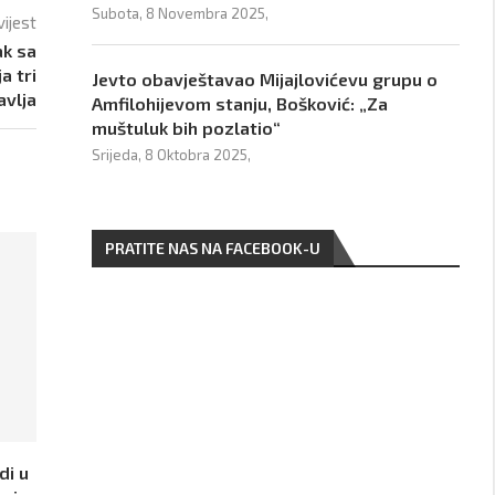
Subota, 8 Novembra 2025,
vijest
ak sa
a tri
Jevto obavještavao Mijajlovićevu grupu o
avlja
Amfilohijevom stanju, Bošković: „Za
muštuluk bih pozlatio“
Srijeda, 8 Oktobra 2025,
PRATITE NAS NA FACEBOOK-U
di u