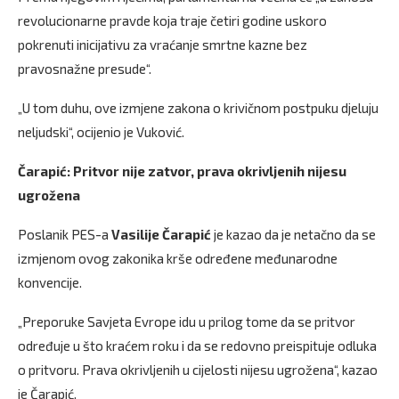
revolucionarne pravde koja traje četiri godine uskoro
pokrenuti inicijativu za vraćanje smrtne kazne bez
pravosnažne presude“.
„U tom duhu, ove izmjene zakona o krivičnom postpuku djeluju
neljudski“, ocijenio je Vuković.
Čarapić: Pritvor nije zatvor, prava okrivljenih nijesu
ugrožena
Poslanik PES-a
Vasilije Čarapić
je kazao da je netačno da se
izmjenom ovog zakonika krše određene međunarodne
konvencije.
„Preporuke Savjeta Evrope idu u prilog tome da se pritvor
određuje u što kraćem roku i da se redovno preispituje odluka
o pritvoru. Prava okrivljenih u cijelosti nijesu ugrožena“, kazao
je Čarapić.