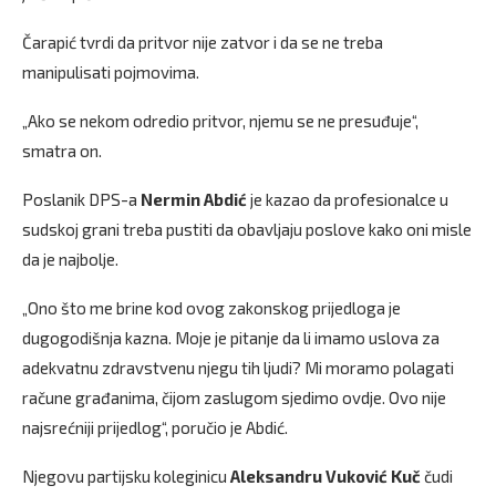
Čarapić tvrdi da pritvor nije zatvor i da se ne treba
manipulisati pojmovima.
„Ako se nekom odredio pritvor, njemu se ne presuđuje“,
smatra on.
Poslanik DPS-a
Nermin Abdić
je kazao da profesionalce u
sudskoj grani treba pustiti da obavljaju poslove kako oni misle
da je najbolje.
„Ono što me brine kod ovog zakonskog prijedloga je
dugogodišnja kazna. Moje je pitanje da li imamo uslova za
adekvatnu zdravstvenu njegu tih ljudi? Mi moramo polagati
račune građanima, čijom zaslugom sjedimo ovdje. Ovo nije
najsrećniji prijedlog“, poručio je Abdić.
Njegovu partijsku koleginicu
Aleksandru Vuković Kuč
čudi