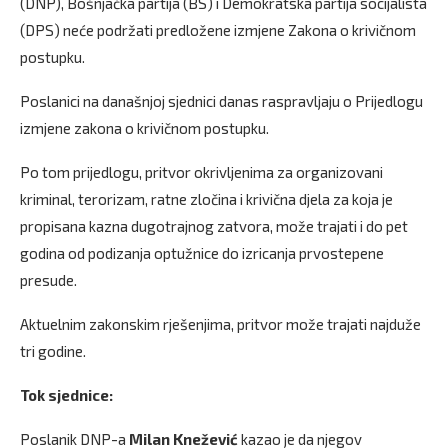
(DNP), Bošnjačka partija (BS) i Demokratska partija socijalista
(DPS) neće podržati predložene izmjene Zakona o krivičnom
postupku.
Poslanici na današnjoj sjednici danas raspravljaju o Prijedlogu
izmjene zakona o krivičnom postupku.
Po tom prijedlogu, pritvor okrivljenima za organizovani
kriminal, terorizam, ratne zločina i krivična djela za koja je
propisana kazna dugotrajnog zatvora, može trajati i do pet
godina od podizanja optužnice do izricanja prvostepene
presude.
Aktuelnim zakonskim rješenjima, pritvor može trajati najduže
tri godine.
Tok sjednice:
Poslanik DNP-a
Milan Knežević
kazao je da njegov