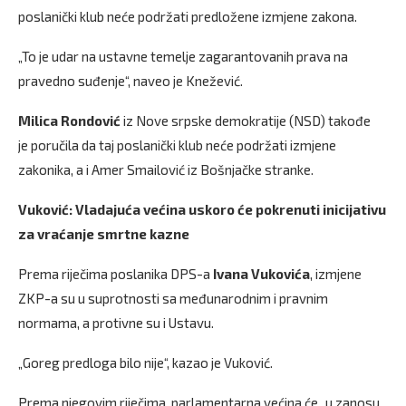
poslanički klub neće podržati predložene izmjene zakona.
„To je udar na ustavne temelje zagarantovanih prava na
pravedno suđenje“, naveo je Knežević.
Milica Rondović
iz Nove srpske demokratije (NSD) takođe
je poručila da taj poslanički klub neće podržati izmjene
zakonika, a i Amer Smailović iz Bošnjačke stranke.
Vuković: Vladajuća većina uskoro će pokrenuti inicijativu
za vraćanje smrtne kazne
Prema riječima poslanika DPS-a
Ivana Vukovića
, izmjene
ZKP-a su u suprotnosti sa međunarodnim i pravnim
normama, a protivne su i Ustavu.
„Goreg predloga bilo nije“, kazao je Vuković.
Prema njegovim riječima, parlamentarna većina će „u zanosu