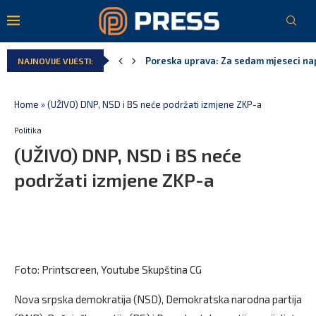
Poreska uprava: Za sedam mjeseci napl
NAJNOVIJE VIJESTI:
Laković: Crna Gora nije dobila zvaničn
Crna Gora neće biti domaćin migrants
Aerodromi Crne Gore za sedam mjeseci
EPCG: Sistem stabilan, Termoelektran
Spajić: Crna Gora neće prihvatiti cent
Home
»
(UŽIVO) DNP, NSD i BS neće podržati izmjene ZKP-a
Politika
(UŽIVO) DNP, NSD i BS neće
podržati izmjene ZKP-a
Foto: Printscreen, Youtube Skupština CG
Nova srpska demokratija (NSD), Demokratska narodna partija