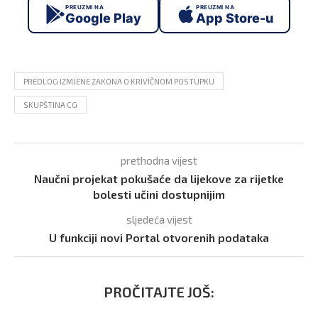
PREUZMI NA
PREUZMI NA
Google Play
App Store-u
PREDLOG IZMJENE ZAKONA O KRIVIČNOM POSTUPKU
SKUPŠTINA CG
prethodna vijest
Naučni projekat pokušaće da lijekove za rijetke
bolesti učini dostupnijim
sljedeća vijest
U funkciji novi Portal otvorenih podataka
PROČITAJTE JOŠ: