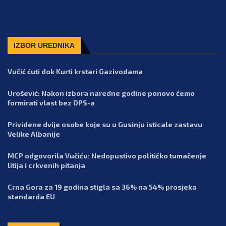
IZBOR UREDNIKA
Vučić ćuti dok Kurti krstari Gazivodama
Urošević: Nakon izbora naredne godine ponovo ćemo
formirati vlast bez DPS-a
Prividene dvije osobe koje su u Gusinju isticale zastavu
Velike Albanije
MCP odgovorila Vučiću: Nedopustivo političko tumačenje
litija i crkvenih pitanja
Crna Gora za 19 godina stigla sa 36% na 54% prosjeka
standarda EU