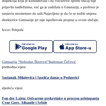
inspekcija koja je konstatovala i da Vučurović sporni slučaj nije
prijavila nadležnima, već ga je zadržala u Gimnaziji, a profesor je
nastavio neometano da radi.Najavljeno je da će se tražiti smjena
direktorice Gimnazije jer nije ispoštovala propise u ovom slučaju.
Izvor: Pobjeda
PREUZMI NA
PREUZMI NA
Google Play
App Store-u
Gimnazija "Slobodan Škerović"
Radoman Čečović
prethodna vijest
Sastanak Milatovića i Spajića danas u Podgorici
sljedeća vijest
Fon der Lajen: Ostvarene prekretnice u procesu pristupanja
Crne Gore, Albanije i Srbije