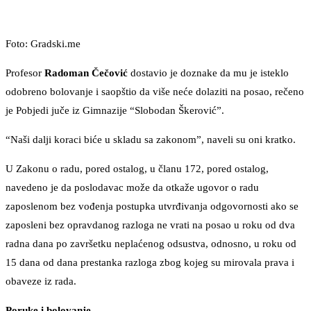
Foto: Gradski.me
Profesor
Radoman Čečović
dostavio je doznake da mu je isteklo
odobreno bolovanje i saopštio da više neće dolaziti na posao, rečeno
je Pobjedi juče iz Gimnazije “Slobodan Škerović”.
“Naši dalji koraci biće u skladu sa zakonom”, naveli su oni kratko.
U Zakonu o radu, pored ostalog, u članu 172, pored ostalog,
navedeno je da poslodavac može da otkaže ugovor o radu
zaposlenom bez vođenja postupka utvrđivanja odgovornosti ako se
zaposleni bez opravdanog razloga ne vrati na posao u roku od dva
radna dana po završetku neplaćenog odsustva, odnosno, u roku od
15 dana od dana prestanka razloga zbog kojeg su mirovala prava i
obaveze iz rada.
Poruke i bolovanje