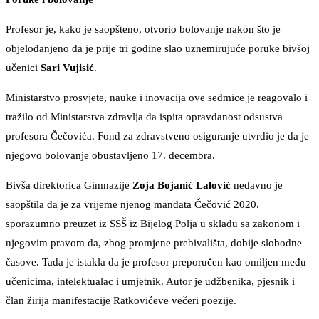
Profesor je, kako je saopšteno, otvorio bolovanje nakon što je
objelodanjeno da je prije tri godine slao uznemirujuće poruke bivšoj
učenici
Sari Vujisić
.
Ministarstvo prosvjete, nauke i inovacija ove sedmice je reagovalo i
tražilo od Ministarstva zdravlja da ispita opravdanost odsustva
profesora Čečovića. Fond za zdravstveno osiguranje utvrdio je da je
njegovo bolovanje obustavljeno 17. decembra.
Bivša direktorica Gimnazije
Zoja Bojanić Lalović
nedavno je
saopštila da je za vrijeme njenog mandata Čečović 2020.
sporazumno preuzet iz SSŠ iz Bijelog Polja u skladu sa zakonom i
njegovim pravom da, zbog promjene prebivališta, dobije slobodne
časove. Tada je istakla da je profesor preporučen kao omiljen među
učenicima, intelektualac i umjetnik. Autor je udžbenika, pjesnik i
član žirija manifestacije Ratkovićeve večeri poezije.