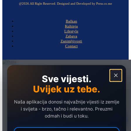
@2026.All Right Reserved. Designed and Developed by Press.co.me
Balkan
Kuhinja
Lifestyle
Zabava
Zanimljivosti
Contact
Naslovna
×
Sve vijesti.
Politika
Uvijek uz tebe.
Društvo
Hronika
Naša aplikacija donosi najvažnije vijesti iz zemlje
Ekonomija
i svijeta - brzo, tačno i relevantno. Preuzmi
odmah i budi u toku.
Sport
Marketing