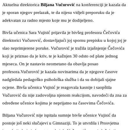
Aktuelna direktorica
Biljana Vučurović
na konferenciji je kazala da
je sporan njegov prelazak, te da nijesu vidjeli preporuku da je
adekvatan za radno mjesto koje mu je dodijeljeno.
Bivša učenica Sara Vujisić prijavila je bivšeg profesora Čečovića
direktorici Vučurović, dostavljajući joj spornu prepisku u kojoj joj je
slao neprimjerene poruke. Vučurović je tražila izjašnjenje Čečovića
koji je priznao da je kriv, te je kažnjen 30 odsto od plate jednog
mjeseca. On je nastavio neometano da obavlja posao
profesora.Vučurović je kazala novinarima da je njegove časove
nadgledala pedagoško psihološka služba i da su dobijali sjajne
ocjene. Bivša učenica Vujisić je reagovala kasnije i saopštila
Vučurović da nije zadovoljna njenom reakcijom, navodeći da zna za
određene učenice kojima je neprijatno na časovima Čečovića.
Biljana Vučurović nije ispitala sumnje bivše učenice Vujisić da
postoje još neki slučajevi u Gimnaziji. To je utvrdila i Prosvjetna