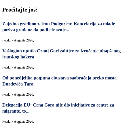
Pročitajte još:
Zajedno gradimo zelenu Podgoricu: Kancelarija za mlade
poziva građane da podijele svoje...
Petak, 7 Augusta 2026,
Vašington uputio Crnoj Gori zahtjev za izručenje uhapšenog
iranskog hakera
Petak, 7 Augusta 2026,
Od ponedjeljka potpuna obustava saobraćaja preko mosta
Đurđevića Tara
Petak, 7 Augusta 2026,
Delegacija EU: Crna Gora nije dio inicijative za centre za
migrante, to...
Petak, 7 Augusta 2026,