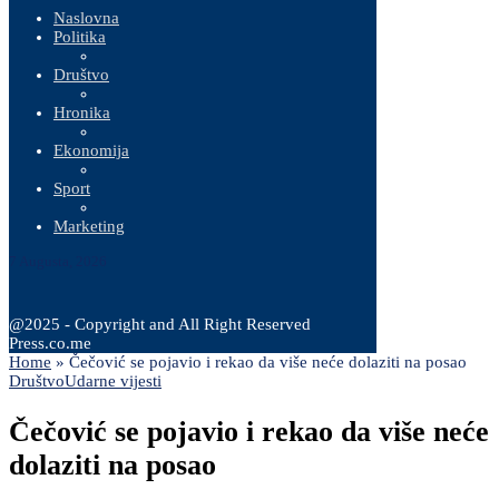
Naslovna
Politika
Društvo
Hronika
Ekonomija
Sport
Marketing
7 Augusta, 2026
@2025 - Copyright and All Right Reserved
Press.co.me
Home
»
Čečović se pojavio i rekao da više neće dolaziti na posao
Društvo
Udarne vijesti
Čečović se pojavio i rekao da više neće
dolaziti na posao