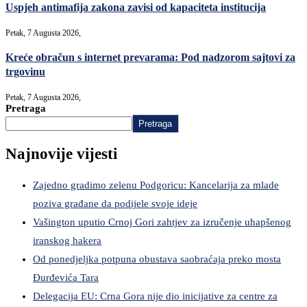
Uspjeh antimafija zakona zavisi od kapaciteta institucija
Petak, 7 Augusta 2026,
Kreće obračun s internet prevarama: Pod nadzorom sajtovi za
trgovinu
Petak, 7 Augusta 2026,
Pretraga
Pretraga
Najnovije vijesti
Zajedno gradimo zelenu Podgoricu: Kancelarija za mlade
poziva građane da podijele svoje ideje
Vašington uputio Crnoj Gori zahtjev za izručenje uhapšenog
iranskog hakera
Od ponedjeljka potpuna obustava saobraćaja preko mosta
Đurđevića Tara
Delegacija EU: Crna Gora nije dio inicijative za centre za