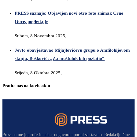
PRESS saznaje: Objavljen novi otro foto snimak Crne
Gore, pogledajte
Subota, 8 Novembra 2025,
Jevto obavještavao Mijajlovićevu grupu o Amfilohijevom
stanju, Bošković: „Za muštuluk bih pozlatio“
Srijeda, 8 Oktobra 2025,
Pratite nas na facebook-u
Press.co.me je profesionalan, odgovoran portal sa stavom. Redakciju čine