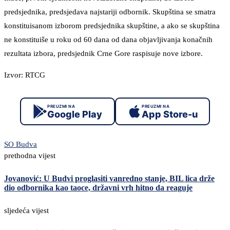
predsjednika, predsjedava najstariji odbornik. Skupština se smatra
konstituisanom izborom predsjednika skupštine, a ako se skupština
ne konstituiše u roku od 60 dana od dana objavljivanja konačnih
rezultata izbora, predsjednik Crne Gore raspisuje nove izbore.
Izvor: RTCG
PREUZMI NA
PREUZMI NA
Google Play
App Store-u
SO Budva
prethodna vijest
Jovanović: U Budvi proglasiti vanredno stanje, BIL lica drže
dio odbornika kao taoce, državni vrh hitno da reaguje
sljedeća vijest