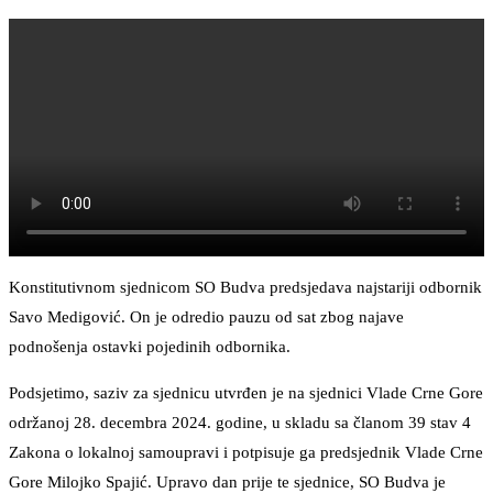
Konstitutivnom sjednicom SO Budva predsjedava najstariji odbornik
Savo Medigović. On je odredio pauzu od sat zbog najave
podnošenja ostavki pojedinih odbornika.
Podsjetimo, saziv za sjednicu utvrđen je na sjednici Vlade Crne Gore
održanoj 28. decembra 2024. godine, u skladu sa članom 39 stav 4
Zakona o lokalnoj samoupravi i potpisuje ga predsjednik Vlade Crne
Gore Milojko Spajić. Upravo dan prije te sjednice, SO Budva je