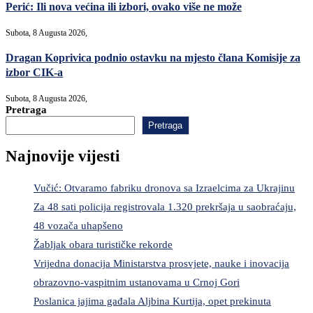
Perić: Ili nova većina ili izbori, ovako više ne može
Subota, 8 Augusta 2026,
Dragan Koprivica podnio ostavku na mjesto člana Komisije za
izbor CIK-a
Subota, 8 Augusta 2026,
Pretraga
Pretraga
Najnovije vijesti
Vučić: Otvaramo fabriku dronova sa Izraelcima za Ukrajinu
Za 48 sati policija registrovala 1.320 prekršaja u saobraćaju,
48 vozača uhapšeno
Žabljak obara turističke rekorde
Vrijedna donacija Ministarstva prosvjete, nauke i inovacija
obrazovno-vaspitnim ustanovama u Crnoj Gori
Poslanica jajima gađala Aljbina Kurtija, opet prekinuta