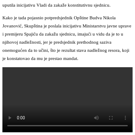
uputila inicijativu Vladi da zakaže konstitutivnu sjednicu.
Kako je tada pojasnio potpredsjednik Opštine Budva Nikola
Jovanović, Skupština je poslala inicijativu Ministarstvu javne uprave
i premijeru Spajiću da zakažu sjednicu, imajući u vidu da je to u
njihovoj nadležnosti, jer je predsjednik prethodnog saziva
onemogućen da to učini, što je rezultat stava nadležnog resora, koji
je konstatovao da mu je prestao mandat.