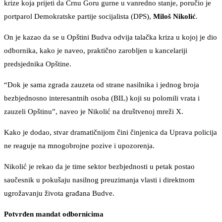
krize koja prijeti da Crnu Goru gurne u vanredno stanje, poručio je
portparol Demokratske partije socijalista (DPS),
Miloš Nikolić
.
On je kazao da se u Opštini Budva odvija talačka kriza u kojoj je dio
odbornika, kako je naveo, praktično zarobljen u kancelariji
predsjednika Opštine.
“Dok je sama zgrada zauzeta od strane nasilnika i jednog broja
bezbjednosno interesantnih osoba (BIL) koji su polomili vrata i
zauzeli Opštinu”, naveo je Nikolić na društvenoj mreži X.
Kako je dodao, stvar dramatičnijom čini činjenica da Uprava policija
ne reaguje na mnogobrojne pozive i upozorenja.
Nikolić je rekao da je time sektor bezbjednosti u petak postao
saučesnik u pokušaju nasilnog preuzimanja vlasti i direktnom
ugrožavanju života građana Budve.
Potvrđen mandat odbornicima