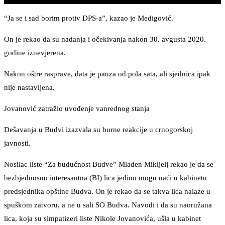
“Ja se i sad borim protiv DPS-a”, kazao je Medigović.
On je rekao da su nadanja i očekivanja nakon 30. avgusta 2020.
godine iznevjerena.
Nakon oštre rasprave, data je pauza od pola sata, ali sjednica ipak
nije nastavljena.
Jovanović zatražio uvođenje vanrednog stanja
Dešavanja u Budvi izazvala su burne reakcije u crnogorskoj
javnosti.
Nosilac liste “Za budućnost Budve” Mladen Mikijelj rekao je da se
bezbjednosno interesantna (BI) lica jedino mogu naći u kabinetu
predsjednika opštine Budva. On je rekao da se takva lica nalaze u
spuškom zatvoru, a ne u sali SO Budva. Navodi i da su naoružana
lica, koja su simpatizeri liste Nikole Jovanovića, ušla u kabinet