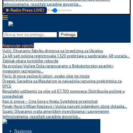
tehnologijama, rezultati saradnje govoriće...
▶️ Radio Press LIVE!
🔊
Pretraga
Najnovije vijesti:
Vučić: Otvaramo fabriku dronova sa Izraelcima za Ukrajinu
Za 48 sati policija registrovala 1.320 prekršaja u saobraćaju, 48 vozača...
Žabljak obara turističke rekorde
Na proslavi Vučjeg Dola razgovarano o Bokokotorskoj eparhiji i
mogućem razrješenju...
Perić: Ili nova većina ili izbori, ovako više ne može
Dragaš: Saradnja sa Masdarom je najvažnija razvojna prekretnica za
EPCG
Besplatni udžbenici za više od 67.700 osnovaca: Distribucija počinje u
ponedjeljak
Kao iz snova – Crna Gora u finalu Svjetskog prvenstva!
Pejak: Hoće li Milan Knežević i Vučića nazvati izdajnikom zbog dolaska...
Spajić: Otvaramo vrata američkim investicijama i savremenim
tehnologijama, rezultati saradnje govoriće...
Naslovna