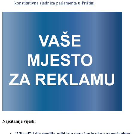
konstitutivna sjednica parlamenta u Prištini
Najčitanije vijesti:
“Vijesti” i dio medija odbijaju povećanje plata zaposlenima,