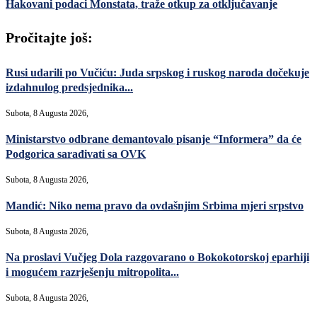
Hakovani podaci Monstata, traže otkup za otključavanje
Pročitajte još:
Rusi udarili po Vučiću: Juda srpskog i ruskog naroda dočekuje
izdahnulog predsjednika...
Subota, 8 Augusta 2026,
Ministarstvo odbrane demantovalo pisanje “Informera” da će
Podgorica sarađivati sa OVK
Subota, 8 Augusta 2026,
Mandić: Niko nema pravo da ovdašnjim Srbima mjeri srpstvo
Subota, 8 Augusta 2026,
Na proslavi Vučjeg Dola razgovarano o Bokokotorskoj eparhiji
i mogućem razrješenju mitropolita...
Subota, 8 Augusta 2026,