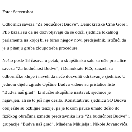
Foto: Screenshot
Odbornici saveza “Za budućnost Budve”, Demokratske Crne Gore i
PES kazali su da ne dozvoljavaju da se održi sjednica lokalnog
parlamenta na kojoj bi se birao njegov novi predsjednik, ističući da
je u pitanju gruba zloupotreba procedure.
Nešto posle 18 časova u petak, u skupštinsku salu su ušle pristalice
saveza “Za budućnost Budve”, i Demokrate-PES, zauzeli su
odborničke klupe i naveli da neće dozvoliti održavanje sjednice. U
jednom dijelu zgrade Opštine Budva viđene su pristalice liste
“Budva naš grad”. Iz službe skupštine nastavak sjednice je
najavljen, ali se to još nije desilo. Konstitutivnu sjednicu SO Budva
obilježile su ozbiljne tenzije, pa je tokom pauze umalo došlo do
fizičkog obračuna između predstavnika liste “Za budućnost Budve” i
grupacije “Budva naš grad”, Mladena Mikijelja i Nikole Jovanovića.