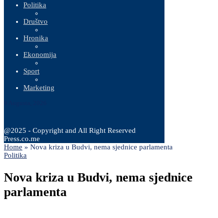
Politika
Društvo
Hronika
Ekonomija
Sport
Marketing
9 Augusta, 2026
@2025 - Copyright and All Right Reserved
Press.co.me
Home
»
Nova kriza u Budvi, nema sjednice parlamenta
Politika
Nova kriza u Budvi, nema sjednice
parlamenta