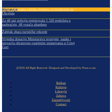
Najnovije
Vučić: Otvaramo fabriku dronova sa Izraelcima za
Ukrajinu
Za 48 sati policija registrovala 1.320 prekršaja u
saobraćaju, 48 vozača uhapšeno
Žabljak obara turističke rekorde
Vrijedna donacija Ministarstva prosvjete, nauke i
inovacija obrazovno-vaspitnim ustanovama u Crnoj
Gori
@2026.All Right Reserved. Designed and Developed by Press.co.me
Balkan
Kuhinja
Lifestyle
Zabava
Zanimljivosti
Contact