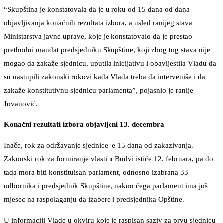
“Skupština je konstatovala da je u roku od 15 dana od dana
objavljivanja konačnih rezultata izbora, a usled ranijeg stava
Ministarstva javne uprave, koje je konstatovalo da je prestao
prethodni mandat predsjedniku Skupštine, koji zbog tog stava nije
mogao da zakaže sjednicu, uputila inicijativu i obavijestila Vladu da
su nastupili zakonski rokovi kada Vlada treba da interveniše i da
zakaže konstitutivnu sjednicu parlamenta”, pojasnio je ranije
Jovanović.
Konačni rezultati izbora objavljeni 13. decembra
Inače, rok za održavanje sjednice je 15 dana od zakazivanja.
Zakonski rok za formiranje vlasti u Budvi ističe 12. februara, pa do
tada mora biti konstituisan parlament, odnosno izabrana 33
odbornika i predsjednik Skupštine, nakon čega parlament ima još
mjesec na raspolaganju da izabere i predsjednika Opštine.
U informaciji Vlade u okviru koje je raspisan saziv za prvu sjednicu