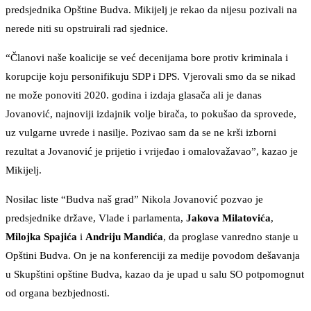
predsjednika Opštine Budva. Mikijelj je rekao da nijesu pozivali na
nerede niti su opstruirali rad sjednice.
“Članovi naše koalicije se već decenijama bore protiv kriminala i
korupcije koju personifikuju SDP i DPS. Vjerovali smo da se nikad
ne može ponoviti 2020. godina i izdaja glasača ali je danas
Jovanović, najnoviji izdajnik volje birača, to pokušao da sprovede,
uz vulgarne uvrede i nasilje. Pozivao sam da se ne krši izborni
rezultat a Jovanović je prijetio i vrijeđao i omalovažavao”, kazao je
Mikijelj.
Nosilac liste “Budva naš grad” Nikola Jovanović pozvao je
predsjednike države, Vlade i parlamenta,
Jakova Milatovića
,
Milojka Spajića
i
Andriju Mandića
, da proglase vanredno stanje u
Opštini Budva. On je na konferenciji za medije povodom dešavanja
u Skupštini opštine Budva, kazao da je upad u salu SO potpomognut
od organa bezbjednosti.