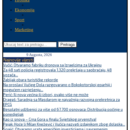
Hronika
Ekonomija
Sport
Marketing
Pretraga
9 Augusta, 2026
Najnovije vijesti:
Vučić: Otvaramo fabriku dronova sa Izraelcima za Ukrajinu
Za 48 sati policija registrovala 1.320 prekršaja u saobraćaju, 48
vozača...
Žabljak obara turističke rekorde
Na proslavi Vučjeg Dola razgovarano o Bokokotorskoj eparhiji i
mogućem razrješenju...
Perić: Ili nova većina ili izbori, ovako više ne može
Dragaš: Saradnja sa Masdarom je najvažnija razvojna prekretnica za
EPCG
Besplatni udžbenici za više od 67.700 osnovaca: Distribucija počinje u
ponedjeljak
Kao iz snova – Crna Gora u finalu Svjetskog prvenstva!
Pejak: Hoće li Milan Knežević i Vučića nazvati izdajnikom zbog dolaska...
Spajić: Otvaramo vrata američkim investicijama i savremenim