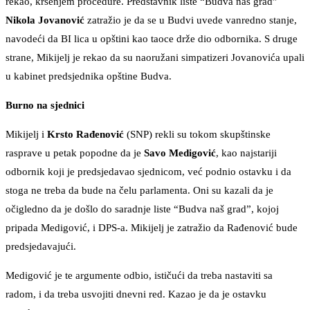
rekao, kršenjem procedure. Predstavnik liste “Budva naš grad”
Nikola Jovanović
zatražio je da se u Budvi uvede vanredno stanje,
navodeći da BI lica u opštini kao taoce drže dio odbornika. S druge
strane, Mikijelj je rekao da su naoružani simpatizeri Jovanovića upali
u kabinet predsjednika opštine Budva.
Burno na sjednici
Mikijelj i
Krsto Rađenović
(SNP) rekli su tokom skupštinske
rasprave u petak popodne da je
Savo
Medigović
, kao najstariji
odbornik koji je predsjedavao sjednicom, već podnio ostavku i da
stoga ne treba da bude na čelu parlamenta. Oni su kazali da je
očigledno da je došlo do saradnje liste “Budva naš grad”, kojoj
pripada Medigović, i DPS-a. Mikijelj je zatražio da Rađenović bude
predsjedavajući.
Medigović je te argumente odbio, ističući da treba nastaviti sa
radom, i da treba usvojiti dnevni red. Kazao je da je ostavku