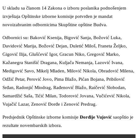
U skladu sa članom 14 Zakona o izboru poslanika podnošenjem
izvještaja Opštinske izborne komisije potvrđen je mandat
novoizabranim odbornicima Skupštine opštine Budva.
Odbornici su: Baković Ksenija, Bigović Sanja, Božović Luka,
Davidović Marija, Božović Dejan, Duletić Miloš, Franeta Željko,
Gigović Ilija, Glušćević Igor, Gracun Niko, Gregović Marko,
Kažanegra Stanišić Dragana, Kuljača Nemanja, Lazović Ivana,
Medigović Savo, Mikelj Mladen, Milović Nikola, Obradović Milena,
Odžić Petar, Perović Jovo, Pima Blažo, Pićan Bojana, Pribilović
Srđan, Radonjić Miodrag, Rađenović Blažo, Raičević Slobodan,
Samardžić Saša, Tićić Milan, Todorović Jovana, Vučićević Nikola,
Vujačić Lazar, Zenović Đorđe i Zenović Predrag.
Predsjednik Opštinske izborne komisije
Đorđije Vujović
saopštio je
rezultate novembarskih izbora.