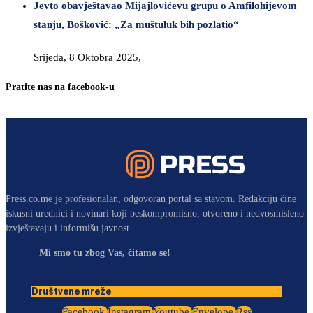
Jevto obavještavao Mijajlovićevu grupu o Amfilohijevom
stanju, Bošković: „Za muštuluk bih pozlatio“
Srijeda, 8 Oktobra 2025,
Pratite nas na facebook-u
Press.co.me je profesionalan, odgovoran portal sa stavom. Redakciju čine
iskusni urednici i novinari koji beskompromisno, otvoreno i nedvosmisleno
izvještavaju i informišu javnost.
Mi smo tu zbog Vas, čitamo se!
Društvene mreže
Facebook
Instagram
Youtube
Envelope
Rss