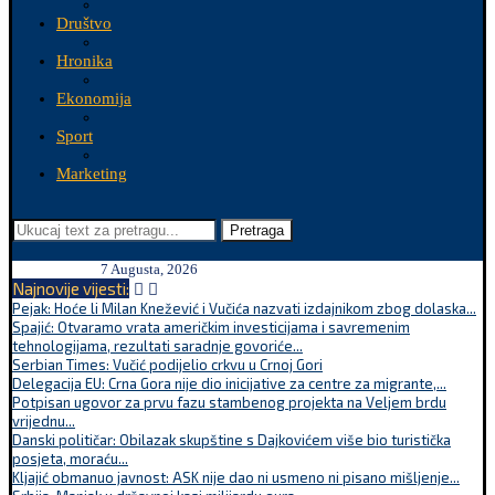
Društvo
Hronika
Ekonomija
Sport
Marketing
Pretraga
7 Augusta, 2026
Najnovije vijesti:
Pejak: Hoće li Milan Knežević i Vučića nazvati izdajnikom zbog dolaska...
Spajić: Otvaramo vrata američkim investicijama i savremenim
tehnologijama, rezultati saradnje govoriće...
Serbian Times: Vučić podijelio crkvu u Crnoj Gori
Delegacija EU: Crna Gora nije dio inicijative za centre za migrante,...
Potpisan ugovor za prvu fazu stambenog projekta na Veljem brdu
vrijednu...
Danski političar: Obilazak skupštine s Dajkovićem više bio turistička
posjeta, moraću...
Kljajić obmanuo javnost: ASK nije dao ni usmeno ni pisano mišljenje...