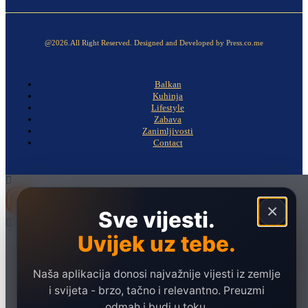
@2026.All Right Reserved. Designed and Developed by Press.co.me
Balkan
Kuhinja
Lifestyle
Zabava
Zanimljivosti
Contact
×
Sve vijesti.
Uvijek uz tebe.
Naslovna
Politika
Naša aplikacija donosi najvažnije vijesti iz zemlje
Društvo
i svijeta - brzo, tačno i relevantno. Preuzmi
Hronika
odmah i budi u toku.