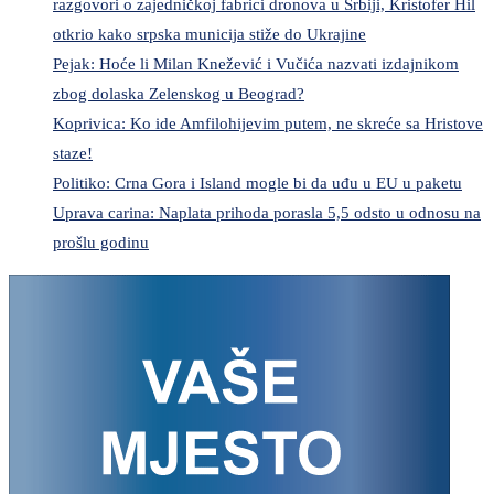
razgovori o zajedničkoj fabrici dronova u Srbiji, Kristofer Hil
otkrio kako srpska municija stiže do Ukrajine
Pejak: Hoće li Milan Knežević i Vučića nazvati izdajnikom
zbog dolaska Zelenskog u Beograd?
Koprivica: Ko ide Amfilohijevim putem, ne skreće sa Hristove
staze!
Politiko: Crna Gora i Island mogle bi da uđu u EU u paketu
Uprava carina: Naplata prihoda porasla 5,5 odsto u odnosu na
prošlu godinu