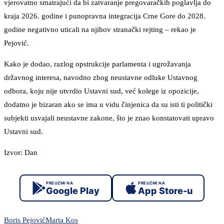
vjerovatno smatrajući da bi zatvaranje pregovaračkih poglavlja do
kraja 2026. godine i punopravna integracija Crne Gore do 2028.
godine negativno uticali na njihov stranački rejting – rekao je
Pejović.
Kako je dodao, razlog opstrukcije parlamenta i ugrožavanja
državnog interesa, navodno zbog neustavne odluke Ustavnog
odbora, koju nije utvrdio Ustavni sud, već kolege iz opozicije,
dodatno je bizaran ako se ima u vidu činjenica da su isti ti politički
subjekti usvajali neustavne zakone, što je znao konstatovati upravo
Ustavni sud.
Izvor: Dan
PREUZMI NA
PREUZMI NA
Google Play
App Store-u
Boris Pejović
Marta Kos