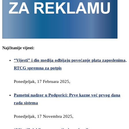
Najčitanije vijesti:
“Vijesti” i dio medija odbijaju povećanje plata zaposlenima,
RTCG spremna za potpis
Ponedjeljak, 17 Februara 2025,
Pametni nadzor u Podgorici: Prve kazne već prvog dana
rada sistema
Ponedjeljak, 17 Novembra 2025,