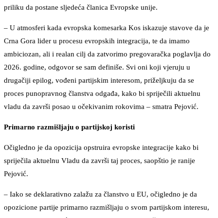
priliku da postane sljedeća članica Evropske unije.
– U atmosferi kada evropska komesarka Kos iskazuje stavove da je
Crna Gora lider u procesu evropskih integracija, te da imamo
ambiciozan, ali i realan cilj da zatvorimo pregovaračka poglavlja do
2026. godine, odgovor se sam definiše. Svi oni koji vjeruju u
drugačiji epilog, vođeni partijskim interesom, priželjkuju da se
proces punopravnog članstva odgađa, kako bi spriječili aktuelnu
vladu da završi posao u očekivanim rokovima – smatra Pejović.
Primarno razmišljaju o partijskoj koristi
Očigledno je da opozicija opstruira evropske integracije kako bi
spriječila aktuelnu Vladu da završi taj proces, saopštio je ranije
Pejović.
– Iako se deklarativno zalažu za članstvo u EU, očigledno je da
opozicione partije primarno razmišljaju o svom partijskom interesu,