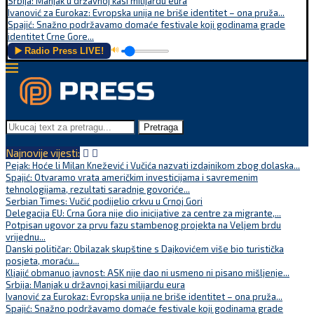
Srbija: Manjak u državnoj kasi milijardu eura
Ivanović za Eurokaz: Evropska unija ne briše identitet – ona pruža...
Spajić: Snažno podržavamo domaće festivale koji godinama grade
identitet Crne Gore...
▶️ Radio Press LIVE!
🔊
Pretraga
Najnovije vijesti:
Pejak: Hoće li Milan Knežević i Vučića nazvati izdajnikom zbog dolaska...
Spajić: Otvaramo vrata američkim investicijama i savremenim
tehnologijama, rezultati saradnje govoriće...
Serbian Times: Vučić podijelio crkvu u Crnoj Gori
Delegacija EU: Crna Gora nije dio inicijative za centre za migrante,...
Potpisan ugovor za prvu fazu stambenog projekta na Veljem brdu
vrijednu...
Danski političar: Obilazak skupštine s Dajkovićem više bio turistička
posjeta, moraću...
Kljajić obmanuo javnost: ASK nije dao ni usmeno ni pisano mišljenje...
Srbija: Manjak u državnoj kasi milijardu eura
Ivanović za Eurokaz: Evropska unija ne briše identitet – ona pruža...
Spajić: Snažno podržavamo domaće festivale koji godinama grade