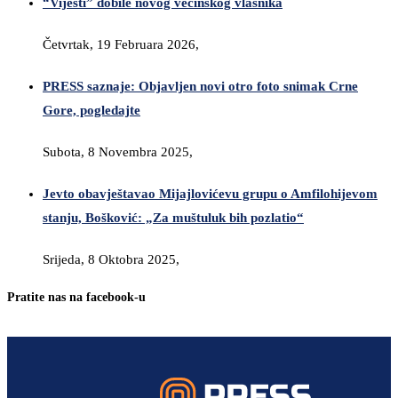
“Vijesti” dobile novog većinskog vlasnika
Četvrtak, 19 Februara 2026,
PRESS saznaje: Objavljen novi otro foto snimak Crne
Gore, pogledajte
Subota, 8 Novembra 2025,
Jevto obavještavao Mijajlovićevu grupu o Amfilohijevom
stanju, Bošković: „Za muštuluk bih pozlatio“
Srijeda, 8 Oktobra 2025,
Pratite nas na facebook-u