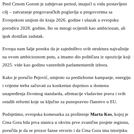
Pred Crnom Gorom je zahtjevan period, imajući u vidu postavljeni
cilj – zatvaranje pregovaračkih poglavlja u pregovorima sa
Evropskom unijom do kraja 2026. godine i ulazak u evropsku
porodicu 2028. godine, što su mnogi ocijenili kao ambiciozan, ali
ipak dostižan zadatak.
Evropa nam šalje poruku da je zajedništvo svih struktura najvažnije
na ovom ambicioznom putu, a imamo dio političara iz opozicije koji
2025. vide kao godinu vanrednih parlamentarnih izbora.
Kako je poručio Pejović, umjesto za predizborne kampanje, energiju
i vrijeme treba sačuvati za konkretan doprinos u domenu
unapređenja životnog standarda, afirmacije vladavine prava i svih
ostalih reformi koje su ključne za punopravno članstvo u EU.
Podsjetimo, evropska komesarka za proširenje
Marta Kos
, kojoj je
Crna Gora bila prva stanica u okviru prve zvanične posjete regionu,
poručila je da se prozor šanse otvorio i da Crna Gora ima istorijsku