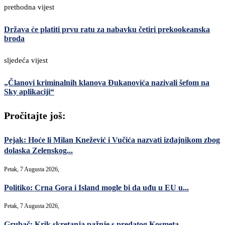
prethodna vijest
Država će platiti prvu ratu za nabavku četiri prekookeanska
broda
sljedeća vijest
„Članovi kriminalnih klanova Đukanovića nazivali šefom na
Sky aplikaciji“
Pročitajte još:
Pejak: Hoće li Milan Knežević i Vučića nazvati izdajnikom zbog
dolaska Zelenskog...
Petak, 7 Augusta 2026,
Politiko: Crna Gora i Island mogle bi da uđu u EU u...
Petak, 7 Augusta 2026,
Grubač: Krik skretanja pažnje s predatog Kosmeta