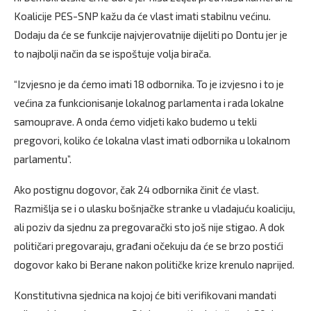
Koalicije PES-SNP kažu da će vlast imati stabilnu većinu.
Dodaju da će se funkcije najvjerovatnije dijeliti po Dontu jer je
to najbolji način da se ispoštuje volja birača.
“Izvjesno je da ćemo imati 18 odbornika. To je izvjesno i to je
većina za funkcionisanje lokalnog parlamenta i rada lokalne
samouprave. A onda ćemo vidjeti kako budemo u tekli
pregovori, koliko će lokalna vlast imati odbornika u lokalnom
parlamentu”.
Ako postignu dogovor, čak 24 odbornika činit će vlast.
Razmišlja se i o ulasku bošnjačke stranke u vladajuću koaliciju,
ali poziv da sjednu za pregovarački sto još nije stigao. A dok
političari pregovaraju, građani očekuju da će se brzo postići
dogovor kako bi Berane nakon političke krize krenulo naprijed.
Konstitutivna sjednica na kojoj će biti verifikovani mandati