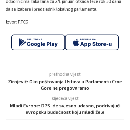
odbornicima zakazana za 24. januar, otkada teče rok 30 dana
da se izabere i predsjednik lokalnog parlamenta.
Izvor: RTCG
PREUZMI NA
PREUZMI NA
Google Play
App Store-u
prethodna vijest
Zirojević: Oko poštovanja Ustava u Parlamentu Crne
Gore ne pregovaramo
sljedeća vijest
Mladi Evrope: DPS ide svjesno udesno, podrivajući
evropsku budućnost koju mladi žele