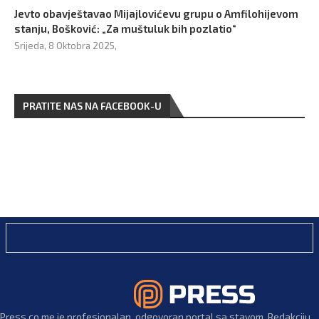
Jevto obavještavao Mijajlovićevu grupu o Amfilohijevom
stanju, Bošković: „Za muštuluk bih pozlatio“
Srijeda, 8 Oktobra 2025,
PRATITE NAS NA FACEBOOK-U
Press.co.me je profesionalan, odgovoran portal sa stavom. Redakciju