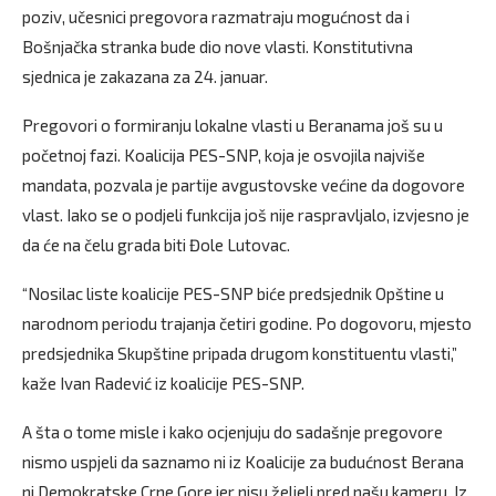
poziv, učesnici pregovora razmatraju mogućnost da i
Bošnjačka stranka bude dio nove vlasti. Konstitutivna
sjednica je zakazana za 24. januar.
Pregovori o formiranju lokalne vlasti u Beranama još su u
početnoj fazi. Koalicija PES-SNP, koja je osvojila najviše
mandata, pozvala je partije avgustovske većine da dogovore
vlast. Iako se o podjeli funkcija još nije raspravljalo, izvjesno je
da će na čelu grada biti Đole Lutovac.
“Nosilac liste koalicije PES-SNP biće predsjednik Opštine u
narodnom periodu trajanja četiri godine. Po dogovoru, mjesto
predsjednika Skupštine pripada drugom konstituentu vlasti,”
kaže Ivan Radević iz koalicije PES-SNP.
A šta o tome misle i kako ocjenjuju do sadašnje pregovore
nismo uspjeli da saznamo ni iz Koalicije za budućnost Berana
ni Demokratske Crne Gore jer nisu željeli pred našu kameru. Iz