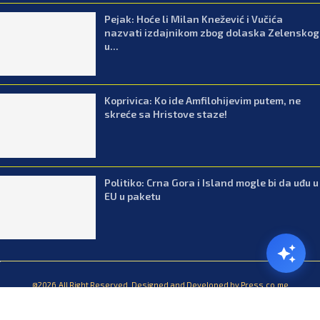
Pejak: Hoće li Milan Knežević i Vučića
nazvati izdajnikom zbog dolaska Zelenskog
u...
Koprivica: Ko ide Amfilohijevim putem, ne
skreće sa Hristove staze!
Politiko: Crna Gora i Island mogle bi da uđu u
EU u paketu
@2026.All Right Reserved. Designed and Developed by Press.co.me
Balkan
Kuhinja
Lifestyle
Zabava
Zanimljivosti