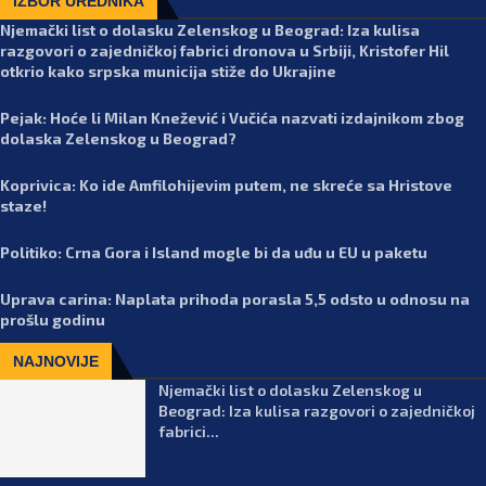
IZBOR UREDNIKA
Njemački list o dolasku Zelenskog u Beograd: Iza kulisa
razgovori o zajedničkoj fabrici dronova u Srbiji, Kristofer Hil
otkrio kako srpska municija stiže do Ukrajine
Pejak: Hoće li Milan Knežević i Vučića nazvati izdajnikom zbog
dolaska Zelenskog u Beograd?
Koprivica: Ko ide Amfilohijevim putem, ne skreće sa Hristove
staze!
Politiko: Crna Gora i Island mogle bi da uđu u EU u paketu
Uprava carina: Naplata prihoda porasla 5,5 odsto u odnosu na
prošlu godinu
NAJNOVIJE
Njemački list o dolasku Zelenskog u
Beograd: Iza kulisa razgovori o zajedničkoj
fabrici...