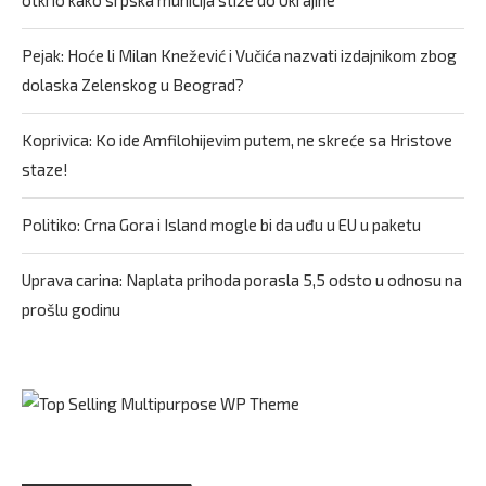
otkrio kako srpska municija stiže do Ukrajine
Pejak: Hoće li Milan Knežević i Vučića nazvati izdajnikom zbog
dolaska Zelenskog u Beograd?
Koprivica: Ko ide Amfilohijevim putem, ne skreće sa Hristove
staze!
Politiko: Crna Gora i Island mogle bi da uđu u EU u paketu
Uprava carina: Naplata prihoda porasla 5,5 odsto u odnosu na
prošlu godinu