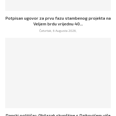
Potpisan ugovor za prvu fazu stambenog projekta na
Veljem brdu vrijednu 40...
Četvrtak, 6 Augusta 2026,
Danski političar: Obilazak skupštine s Dajkovićem više