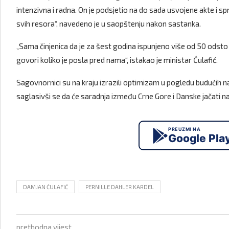
intenzivna i radna. On je podsjetio na do sada usvojene akte i s
svih resora“, navedeno je u saopštenju nakon sastanka.
„Sama činjenica da je za šest godina ispunjeno više od 50 odsto 
govori koliko je posla pred nama“, istakao je ministar Ćulafić.
Sagovnornici su na kraju izrazili optimizam u pogledu budućih na
saglasivši se da će saradnja između Crne Gore i Danske jačati na
PREUZMI NA
Google Pla
DAMJAN ĆULAFIĆ
PERNILLE DAHLER KARDEL
prethodna vijest