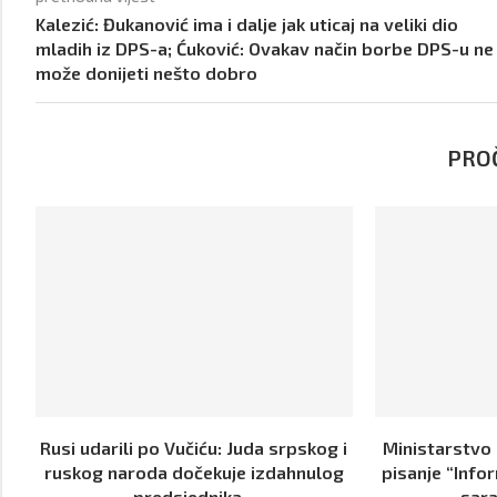
Kalezić: Đukanović ima i dalje jak uticaj na veliki dio
mladih iz DPS-a; Ćuković: Ovakav način borbe DPS-u ne
može donijeti nešto dobro
PROČ
Rusi udarili po Vučiću: Juda srpskog i
Ministarstvo
ruskog naroda dočekuje izdahnulog
pisanje “Info
predsjednika...
sara