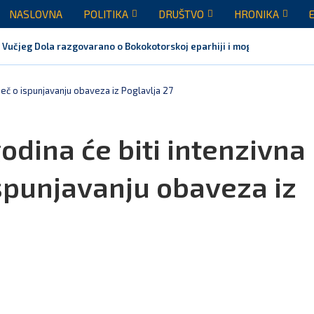
NASLOVNA
POLITIKA
DRUŠTVO
HRONIKA
 Vučjeg Dola razgovarano o Bokokotorskoj eparhiji i mogućem razrješen
riječ o ispunjavanju obaveza iz Poglavlja 27
odina će biti intenzivna 
ispunjavanju obaveza iz