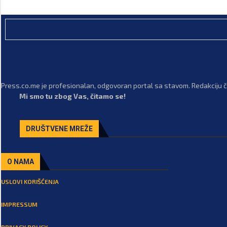
Press.co.me je profesionalan, odgovoran portal sa stavom. Redakciju či
Mi smo tu zbog Vas, čitamo se!
DRUŠTVENE MREŽE
O NAMA
USLOVI KORIŠĆENJA
IMPRESSUM
PRIVACY POLICY