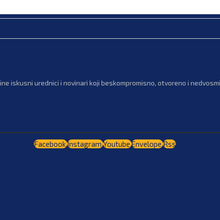
ne iskusni urednici i novinari koji beskompromisno, otvoreno i nedvosmis
Facebook
Instagram
Youtube
Envelope
Rss