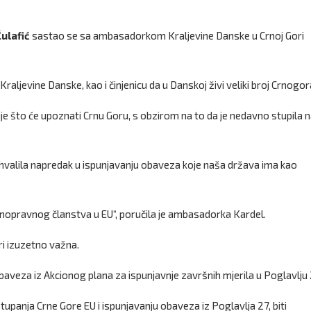
ulafić
sastao se sa ambasadorkom Kraljevine Danske u Crnoj Gori
Kraljevine Danske, kao i činjenicu da u Danskoj živi veliki broj Crnogor
je što će upoznati Crnu Goru, s obzirom na to da je nedavno stupila 
ohvalila napredak u ispunjavanju obaveza koje naša država ima kao
punopravnog članstva u EU“, poručila je ambasadorka Kardel.
ri izuzetno važna.
veza iz Akcionog plana za ispunjavnje završnih mjerila u Poglavlju 
stupanja Crne Gore EU i ispunjavanju obaveza iz Poglavlja 27, biti