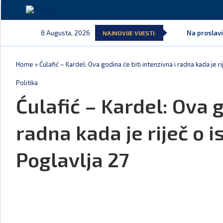
8 Augusta, 2026
Na proslavi
NAJNOVIJE VIJESTI:
Home
»
Ćulafić – Kardel: Ova godina će biti intenzivna i radna kada je 
Politika
Ćulafić – Kardel: Ova g
radna kada je riječ o 
Poglavlja 27