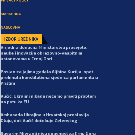
MARKETING
NASLOVNA
IZBOR UREDNIKA
Vrijedna donacija Ministarstva prosvjete,
nauke i inovacija obrazovno-vaspitnim
ustanovama u Crnoj Gori
Poslanica jajima gađala Aljbina Kurtija, opet
prekinuta konstitutivna sjednica parlamenta u
Prištini
Vučić: Ukrajini nikada nećemo praviti problem
na putu ka EU
Ambasada Ukrajine u Hrvatskoj proslavlja
Oluju, dok Vučić dočekuje Zelenskog
Bugarin: Migranti nisu opasnost za Crnu Goru