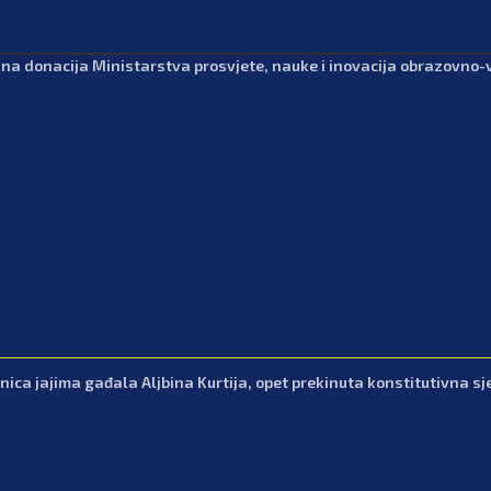
dna donacija Ministarstva prosvjete, nauke i inovacija obrazovno
nica jajima gađala Aljbina Kurtija, opet prekinuta konstitutivna sj