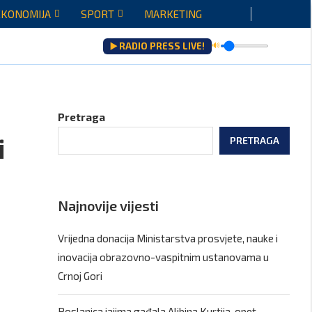
EKONOMIJA
SPORT
MARKETING
▶️ RADIO PRESS LIVE!
🔊
ju...
Pretraga
i
PRETRAGA
Najnovije vijesti
Vrijedna donacija Ministarstva prosvjete, nauke i
inovacija obrazovno-vaspitnim ustanovama u
Crnoj Gori
Poslanica jajima gađala Aljbina Kurtija, opet