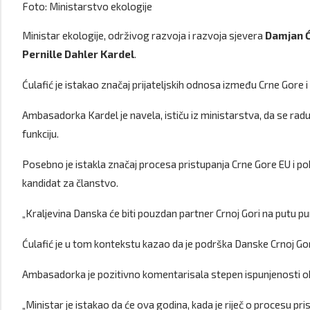
Foto: Ministarstvo ekologije
Ministar ekologije, održivog razvoja i razvoja sjevera
Damjan Ć
Pernille
Dahler Kardel
.
Ćulafić je istakao značaj prijateljskih odnosa između Crne Gore i 
Ambasadorka Kardel je navela, ističu iz ministarstva, da se radu
funkciju.
Posebno je istakla značaj procesa pristupanja Crne Gore EU i p
kandidat za članstvo.
„Kraljevina Danska će biti pouzdan partner Crnoj Gori na putu 
Ćulafić je u tom kontekstu kazao da je podrška Danske Crnoj Go
Ambasadorka je pozitivno komentarisala stepen ispunjenosti oba
„Ministar je istakao da će ova godina, kada je riječ o procesu pri