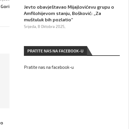
 Gori
Jevto obavještavao Mijajlovićevu grupu o
Amfilohijevom stanju, Bošković: „Za
muštuluk bih pozlatio“
Srijeda, 8 Oktobra 2025,
PRATITE NAS NA FACEBOOK-U
Pratite nas na facebook-u
vo