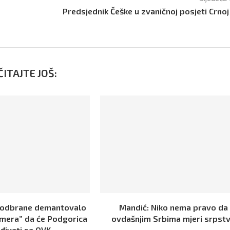
Predsjednik Češke u zvaničnoj posjeti Crnoj
ITAJTE JOŠ:
 odbrane demantovalo
Mandić: Niko nema pravo da
rmera” da će Podgorica
ovdašnjim Srbima mjeri srpst
đivati sa OVK