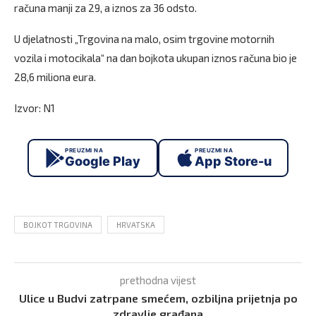
računa manji za 29, a iznos za 36 odsto.
U djelatnosti „Trgovina na malo, osim trgovine motornih
vozila i motocikala“ na dan bojkota ukupan iznos računa bio je
28,6 miliona eura.
Izvor: N1
PREUZMI NA
PREUZMI NA
Google Play
App Store-u
BOJKOT TRGOVINA
HRVATSKA
prethodna vijest
Ulice u Budvi zatrpane smećem, ozbiljna prijetnja po
zdravlje građana