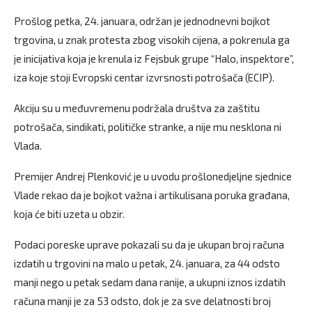
Prošlog petka, 24. januara, održan je jednodnevni bojkot
trgovina, u znak protesta zbog visokih cijena, a pokrenula ga
je inicijativa koja je krenula iz Fejsbuk grupe “Halo, inspektore”,
iza koje stoji Evropski centar izvrsnosti potrošača (ECIP).
Akciju su u međuvremenu podržala društva za zaštitu
potrošača, sindikati, političke stranke, a nije mu nesklona ni
Vlada.
Premijer Andrej Plenković je u uvodu prošlonedjeljne sjednice
Vlade rekao da je bojkot važna i artikulisana poruka građana,
koja će biti uzeta u obzir.
Podaci poreske uprave pokazali su da je ukupan broj računa
izdatih u trgovini na malo u petak, 24. januara, za 44 odsto
manji nego u petak sedam dana ranije, a ukupni iznos izdatih
računa manji je za 53 odsto, dok je za sve delatnosti broj