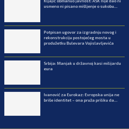
Kljajić obmanuo javnost: ASK nije dao ni
usmeno ni pisano mišljenje o sukobu...
Potpisan ugovor za izgradnju novog i
rekonstrukciju postojećeg mosta u
produžetku Bulevara Vojislavljevića
Srbija: Manjak u državnoj kasi milijardu
eura
Ivanović za Eurokaz: Evropska unija ne
briše identitet – ona pruža priliku da...