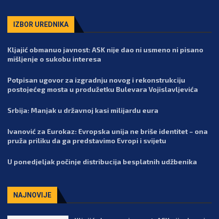
IZBOR UREDNIKA
Kljajić obmanuo javnost: ASK nije dao ni usmeno ni pisano
mišljenje o sukobu interesa
Potpisan ugovor za izgradnju novog i rekonstrukciju
postojećeg mosta u produžetku Bulevara Vojislavljevića
Srbija: Manjak u državnoj kasi milijardu eura
Ivanović za Eurokaz: Evropska unija ne briše identitet – ona
pruža priliku da ga predstavimo Evropi i svijetu
U ponedjeljak počinje distribucija besplatnih udžbenika
NAJNOVIJE