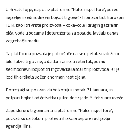
U Hrvatskoj je, na poziv platforme “Halo, inspektore”, počeo
najavljeni sedmodnevni bojkot trgovačkih lanaca Lidl, Eurospin
i DM, kao i tri vrste proizvoda – koka-kole i drugih gaziranih
pića, vode u bocama i deterdženta za posuđe, javljaju danas
zagrebački mediji.
Ta platforma pozvala je potrošače da se u petak suzdrže od
bilo kakve trgovine, a da dan ranije, u četvrtak, počnu
sedmodnevni bojkot tri trgovačka lanca i tri proizvoda, jer je
kod tih artikala uočen enorman rast cijena.
Potrošači su pozvani da bojkotuju u petak, 31. januara, uz
potpuni bojkot od četvrtka ujutro do srijede, 5. februara uveče.
Zaposlene u trgovinama iz platforme “Halo, inspektore”,
pozvali su da tokom protestnih akcija uspore rad, javlja
agencija Hina.