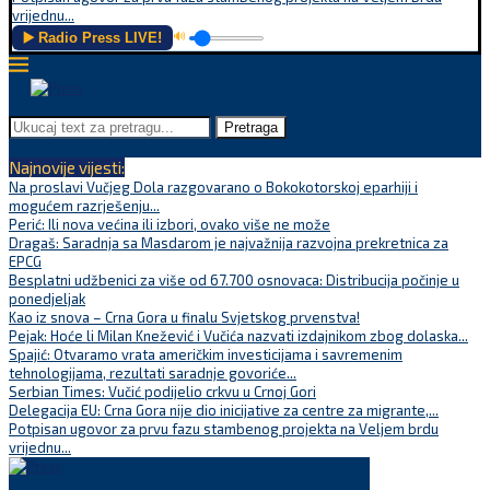
vrijednu...
▶️ Radio Press LIVE!
🔊
Pretraga
Najnovije vijesti:
Na proslavi Vučjeg Dola razgovarano o Bokokotorskoj eparhiji i
mogućem razrješenju...
Perić: Ili nova većina ili izbori, ovako više ne može
Dragaš: Saradnja sa Masdarom je najvažnija razvojna prekretnica za
EPCG
Besplatni udžbenici za više od 67.700 osnovaca: Distribucija počinje u
ponedjeljak
Kao iz snova – Crna Gora u finalu Svjetskog prvenstva!
Pejak: Hoće li Milan Knežević i Vučića nazvati izdajnikom zbog dolaska...
Spajić: Otvaramo vrata američkim investicijama i savremenim
tehnologijama, rezultati saradnje govoriće...
Serbian Times: Vučić podijelio crkvu u Crnoj Gori
Delegacija EU: Crna Gora nije dio inicijative za centre za migrante,...
Potpisan ugovor za prvu fazu stambenog projekta na Veljem brdu
vrijednu...