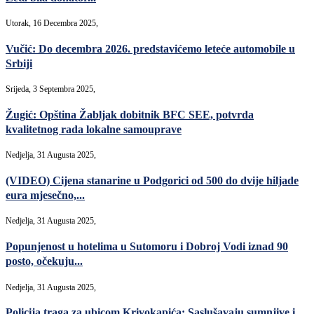
Utorak, 16 Decembra 2025,
Vučić: Do decembra 2026. predstavićemo leteće automobile u
Srbiji
Srijeda, 3 Septembra 2025,
Žugić: Opština Žabljak dobitnik BFC SEE, potvrda
kvalitetnog rada lokalne samouprave
Nedjelja, 31 Augusta 2025,
(VIDEO) Cijena stanarine u Podgorici od 500 do dvije hiljade
eura mjesečno,...
Nedjelja, 31 Augusta 2025,
Popunjenost u hotelima u Sutomoru i Dobroj Vodi iznad 90
posto, očekuju...
Nedjelja, 31 Augusta 2025,
Policija traga za ubicom Krivokapića: Saslušavaju sumnjive i