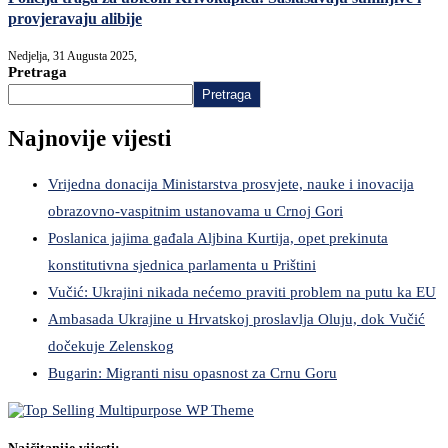
provjeravaju alibije
Nedjelja, 31 Augusta 2025,
Pretraga
Pretraga
Najnovije vijesti
Vrijedna donacija Ministarstva prosvjete, nauke i inovacija
obrazovno-vaspitnim ustanovama u Crnoj Gori
Poslanica jajima gađala Aljbina Kurtija, opet prekinuta
konstitutivna sjednica parlamenta u Prištini
Vučić: Ukrajini nikada nećemo praviti problem na putu ka EU
Ambasada Ukrajine u Hrvatskoj proslavlja Oluju, dok Vučić
dočekuje Zelenskog
Bugarin: Migranti nisu opasnost za Crnu Goru