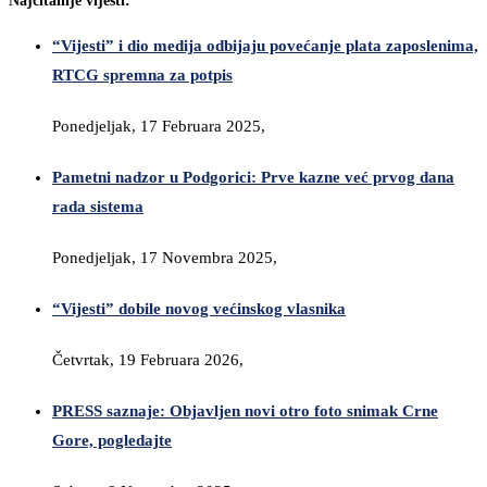
Najčitanije vijesti:
“Vijesti” i dio medija odbijaju povećanje plata zaposlenima,
RTCG spremna za potpis
Ponedjeljak, 17 Februara 2025,
Pametni nadzor u Podgorici: Prve kazne već prvog dana
rada sistema
Ponedjeljak, 17 Novembra 2025,
“Vijesti” dobile novog većinskog vlasnika
Četvrtak, 19 Februara 2026,
PRESS saznaje: Objavljen novi otro foto snimak Crne
Gore, pogledajte