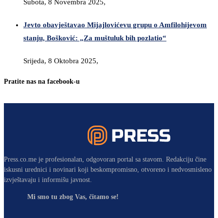
Subota, 8 Novembra 2025,
Jevto obavještavao Mijajlovićevu grupu o Amfilohijevom
stanju, Bošković: „Za muštuluk bih pozlatio“
Srijeda, 8 Oktobra 2025,
Pratite nas na facebook-u
Press.co.me je profesionalan, odgovoran portal sa stavom. Redakciju čine
iskusni urednici i novinari koji beskompromisno, otvoreno i nedvosmisleno
izvještavaju i informišu javnost.
Mi smo tu zbog Vas, čitamo se!