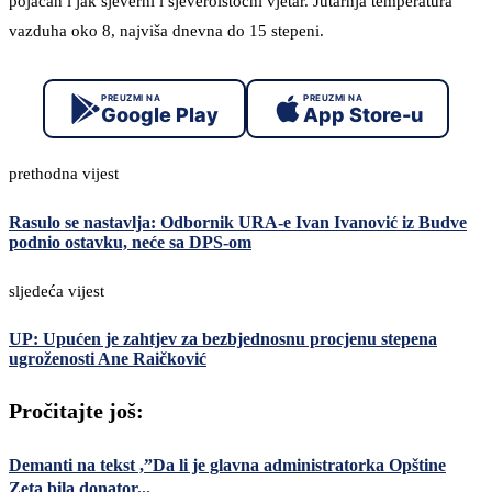
pojačan i jak sjeverni i sjeveroistočni vjetar. Jutarnja temperatura
vazduha oko 8, najviša dnevna do 15 stepeni.
PREUZMI NA
PREUZMI NA
Google Play
App Store-u
prethodna vijest
Rasulo se nastavlja: Odbornik URA-e Ivan Ivanović iz Budve
podnio ostavku, neće sa DPS-om
sljedeća vijest
UP: Upućen je zahtjev za bezbjednosnu procjenu stepena
ugroženosti Ane Raičković
Pročitajte još:
Demanti na tekst ,”Da li je glavna administratorka Opštine
Zeta bila donator...