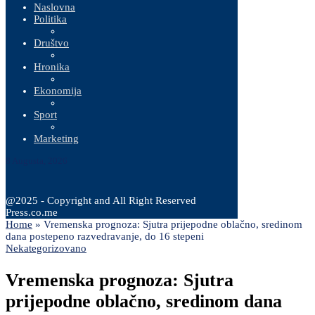
Naslovna
Politika
Društvo
Hronika
Ekonomija
Sport
Marketing
8 Augusta, 2026
@2025 - Copyright and All Right Reserved
Press.co.me
Home
»
Vremenska prognoza: Sjutra prijepodne oblačno, sredinom
dana postepeno razvedravanje, do 16 stepeni
Nekategorizovano
Vremenska prognoza: Sjutra
prijepodne oblačno, sredinom dana