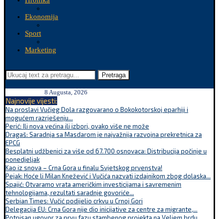
Hronika
Ekonomija
Sport
Marketing
Pretraga
8 Augusta, 2026
Najnovije vijesti:
Na proslavi Vučjeg Dola razgovarano o Bokokotorskoj eparhiji i
mogućem razrješenju...
Perić: Ili nova većina ili izbori, ovako više ne može
Dragaš: Saradnja sa Masdarom je najvažnija razvojna prekretnica za
EPCG
Besplatni udžbenici za više od 67.700 osnovaca: Distribucija počinje u
ponedjeljak
Kao iz snova – Crna Gora u finalu Svjetskog prvenstva!
Pejak: Hoće li Milan Knežević i Vučića nazvati izdajnikom zbog dolaska...
Spajić: Otvaramo vrata američkim investicijama i savremenim
tehnologijama, rezultati saradnje govoriće...
Serbian Times: Vučić podijelio crkvu u Crnoj Gori
Delegacija EU: Crna Gora nije dio inicijative za centre za migrante,...
Potpisan ugovor za prvu fazu stambenog projekta na Veljem brdu