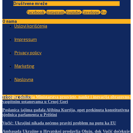
Društvene mreže
Facebook
Instagram
Youtube
Envelope
Rss
O nama
Uslovi korišćenja
Impressum
Privacy policy
Marketing
Naslovna
Izbor urednika
Vrijedna donacija Ministarstva prosvjete, nauke i inovacija obrazovno-
vaspitnim ustanovama u Crnoj Gori
Poslanica jajima gađala Aljbina Kurtija, opet prekinuta konstitutivna
sjednica parlamenta u Prištini
Vučić: Ukrajini nikada nećemo praviti problem na putu ka EU
Ambasada Ukrajine u Hrvatskoj proslavlja Oluju, dok Vučić dočekuje