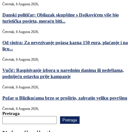
Četvrtak, 6 Augusta 2026,
Danski političar: Obilazak skupštine s Dajkovićem više bio
turistička posjeta, moraću biti...
Četvrtak, 6 Augusta 2026,
Od sjutra: Za nevezivanje pojasa kazna 150 eura, plaćanje i na
licu...
Četvrtak, 6 Augusta 2026,
Vučić: Raspisivanje izbora u narednim danima ili nedeljama,
podnijeću ostavku prije kampanje
Četvrtak, 6 Augusta 2026,
Požar u Blizikućama brzo se proširio, zahvatio veliku površinu
Četvrtak, 6 Augusta 2026,
Pretraga
Pretraga