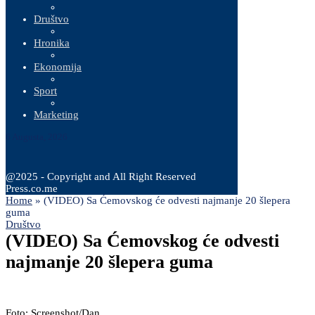
Društvo
Hronika
Ekonomija
Sport
Marketing
6 Augusta, 2026
@2025 - Copyright and All Right Reserved
Press.co.me
Home
»
(VIDEO) Sa Ćemovskog će odvesti najmanje 20 šlepera
guma
Društvo
(VIDEO) Sa Ćemovskog će odvesti
najmanje 20 šlepera guma
Foto: Screenshot/Dan