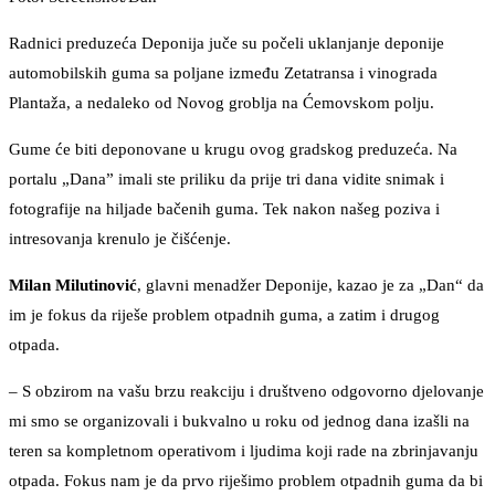
Radnici preduzeća Deponija juče su počeli uklanjanje deponije
automobilskih guma sa poljane između Zetatransa i vinograda
Plantaža, a nedaleko od Novog groblja na Ćemovskom polju.
Gume će biti deponovane u krugu ovog gradskog preduzeća. Na
portalu „Dana” imali ste priliku da prije tri dana vidite snimak i
fotografije na hiljade bačenih guma. Tek nakon našeg poziva i
intresovanja krenulo je čišćenje.
Milan Milutinović
, glavni menadžer Deponije, kazao je za „Dan“ da
im je fokus da riješe problem otpadnih guma, a zatim i drugog
otpada.
– S obzirom na vašu brzu reakciju i društveno odgovorno djelovanje
mi smo se organizovali i bukvalno u roku od jednog dana izašli na
teren sa kompletnom operativom i ljudima koji rade na zbrinjavanju
otpada. Fokus nam je da prvo riješimo problem otpadnih guma da bi