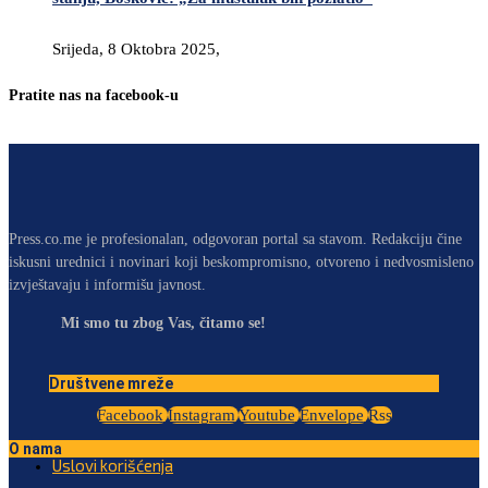
Srijeda, 8 Oktobra 2025,
Pratite nas na facebook-u
Press.co.me je profesionalan, odgovoran portal sa stavom. Redakciju čine
iskusni urednici i novinari koji beskompromisno, otvoreno i nedvosmisleno
izvještavaju i informišu javnost.
Mi smo tu zbog Vas, čitamo se!
Društvene mreže
Facebook
Instagram
Youtube
Envelope
Rss
O nama
Uslovi korišćenja