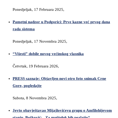
Ponedjeljak, 17 Februara 2025,
Pametni nadzor u Podgorici: Prve kazne već prvog dana
rada sistema
Ponedjeljak, 17 Novembra 2025,
“Vijesti” dobile novog većinskog vlasnika
Četvrtak, 19 Februara 2026,
PRESS saznaje: Objavljen novi otro foto snimak Crne
Gore, pogledajte
Subota, 8 Novembra 2025,
Jevto obavještavao Mijajlovićevu grupu o Amfilohijevom
stanju, Bošković: „Za muštuluk bih pozlatio“