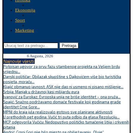
Hronika
Ekonomija
Sport
Marketing
Pretraga
6 Augusta, 2026
Najnovije vijesti:
Potpisan ugovor za prvu fazu stambenog projekta na Veljem brdu
vrijednu...
Danski političar: Obilazak skupštine s Dajkovićem više bio turistička
posjeta, moraću...
Kljajić obmanuo javnost: ASK nije dao ni usmeno ni pisano mišljenje...
Srbija: Manjak u državnoj kasi milijardu eura
Ivanović za Eurokaz: Evropska unija ne briše identitet – ona pruža...
Spajić: Snažno podržavamo domaće festivale koji godinama grade
identitet Crne Gore...
MPNI do kraja jula realizovalo gotovo sve planirane aktivnosti
U prethodnih pet godina: Vučić tri puta odbio da glasa Rezoluciju...
MCP odgovorila Vučiću: Nedopustivo političko tumačenje litija i crkvenih
pitanja
Andrić: Crnoj Gori nije bilo mjesto na obilježavanju „Oluje“