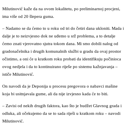
Milutinović kaže da na ovom lokalitetu, po preliminarnoj procjeni,
ima više od 20 šlepera guma.
– Nadamo se da ćemo to u roku od tri do četiri dana ukloniti. Mada i
dalje je to neizvjesno dok ne uđemo u srž problema, a to detalje
ćemo znati vjerovatno sjutra tokom dana. Mi smo dobili nalog od
gradonačelnika i drugih komunalnih službi u gradu da ovaj prostor
očistimo, a oni će u kratkom roku probati da identifikuju počinioca
ovog nedjela i da to kontinuirano riješe po sistemu kažnjavanja –
ističe Milutinović.
On navodi da je Deponija u procesu pregovora o nabavci mašine
koja bi usitnjavala gume, ali da nije izvjesno kada će to biti.
– Zavisi od nekih drugih faktora, kao što je budžet Glavnog grada i
odluka, ali očekujemo da se to sada riješi u kratkom roku – navodi
Milutinović.