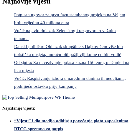
Najnovije vijesti
Potpisan ugovor za prvu fazu stambenog projekta na Veljem
brdu vrijednu 40 miliona eura
Vučić najavio dolazak Zelenskog i razgovore o važnim
temama
Danski političar: Obilazak skupštine s Dajkovićem više bio
turistička posjeta, moraću biti pažljiviji kome ću biti vodič
Od sjutra: Za nevezivanje pojasa kazna 150 eura, plaćanje i na
licu mjesta
Vučić: Raspisivanje izbora u narednim danima ili nedeljama,
podnijeću ostavku prije kampanje
Najčitanije vijesti:
“Vijesti” i dio medija odbijaju povećanje plata zaposlenima,
RTCG spremna za potpis