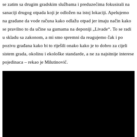
se zatim sa drugim gradskim službama i preduzećima fokusirali na
sanaciji drugog otpada koji je odložen na istoj lokaciji. Apelujemo
na građane da vode računa kako odlažu otpad jer imaju način kako
se pravilno to da učine sa gumama na deponiji „Livade“. To se radi
u skladu sa zakonom, a mi smo spremni da reagujemo čak i po
pozivu građana kako bi to riješili onako kako je to dobro za cijeli
sistem grada, okolinu i ekološke standarde, a ne za najsitnije interese
pojedinaca – rekao je Milutinović.