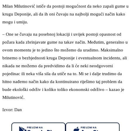
Milan Milutinović ističe da postoji mogućnost da neko zapali gume u
krugu Deponije, ali da ih oni čuvaju na najbolji mogući način kako
mogu i umiju.
– One se čuvaju na posebnoj lokaciji i uvijek postoji opasnost od
požara kada zbrinjavate gume na takav način. Međutim, generalno u
ovom momentu je to jedino što možemo da uradimo. Maksimalno
brinemo o bezbjednosti kruga Deponije i eventualnom incidentu, ali
nikada ne možemo da predvidimo da li će neki neodgovorni
pojedinac ili neka viša sila da utiče na to. Mi se i dalje trudimo da
hitno nađemo način kako da kontinuirano riješimo taj problem da
bude ekološki održiv i koliko toliko ekonomski održivo – kazao je
Milutinović.
Izvor: Dan
PREUZMI NA
PREUZMI NA