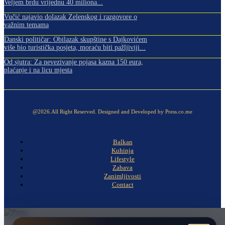
Veljem brdu vrijednu 40 miliona...
Vučić najavio dolazak Zelenskog i razgovore o
važnim temama
Danski političar: Obilazak skupštine s Dajkovićem
više bio turistička posjeta, moraću biti pažljiviji...
Od sjutra: Za nevezivanje pojasa kazna 150 eura,
plaćanje i na licu mjesta
@2026.All Right Reserved. Designed and Developed by Press.co.me
Balkan
Kuhinja
Lifestyle
Zabava
Zanimljivosti
Contact