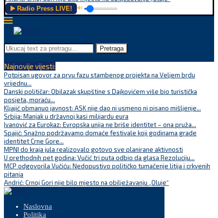
▶️ Radio Press LIVE!
🔊
Pretraga
Najnovije vijesti:
Potpisan ugovor za prvu fazu stambenog projekta na Veljem brdu
vrijednu...
Danski političar: Obilazak skupštine s Dajkovićem više bio turistička
posjeta, moraću...
Kljajić obmanuo javnost: ASK nije dao ni usmeno ni pisano mišljenje...
Srbija: Manjak u državnoj kasi milijardu eura
Ivanović za Eurokaz: Evropska unija ne briše identitet – ona pruža...
Spajić: Snažno podržavamo domaće festivale koji godinama grade
identitet Crne Gore...
MPNI do kraja jula realizovalo gotovo sve planirane aktivnosti
U prethodnih pet godina: Vučić tri puta odbio da glasa Rezoluciju...
MCP odgovorila Vučiću: Nedopustivo političko tumačenje litija i crkvenih
pitanja
Andrić: Crnoj Gori nije bilo mjesto na obilježavanju „Oluje“
Naslovna
Politika