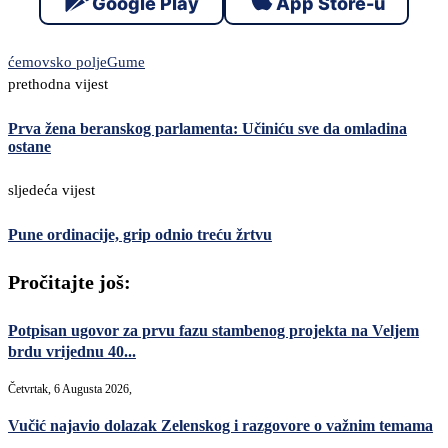
Google Play
App Store-u
ćemovsko polje
Gume
prethodna vijest
Prva žena beranskog parlamenta: Učiniću sve da omladina
ostane
sljedeća vijest
Pune ordinacije, grip odnio treću žrtvu
Pročitajte još:
Potpisan ugovor za prvu fazu stambenog projekta na Veljem
brdu vrijednu 40...
Četvrtak, 6 Augusta 2026,
Vučić najavio dolazak Zelenskog i razgovore o važnim temama