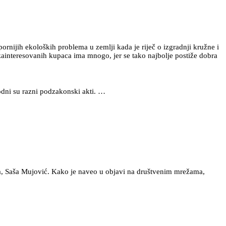
rnijih ekoloških problema u zemlji kada je riječ o izgradnji kružne i
zainteresovanih kupaca ima mnogo, jer se tako najbolje postiže dobra
odni su razni podzakonski akti. …
a, Saša Mujović. Kako je naveo u objavi na društvenim mrežama,