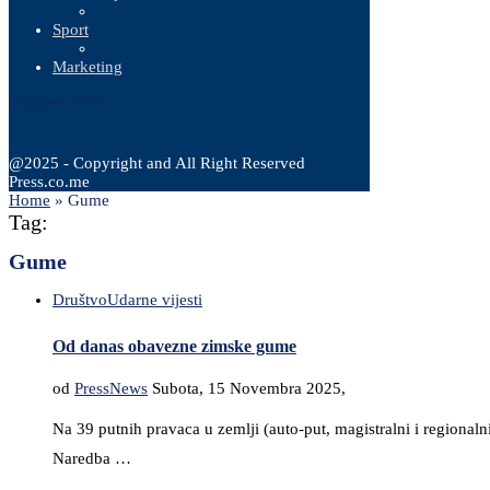
Sport
Marketing
8 Augusta, 2026
@2025 - Copyright and All Right Reserved
Press.co.me
Home
»
Gume
Tag:
Gume
Društvo
Udarne vijesti
Od danas obavezne zimske gume
od
PressNews
Subota, 15 Novembra 2025,
Na 39 putnih pravaca u zemlji (auto-put, magistralni i regiona
Naredba …