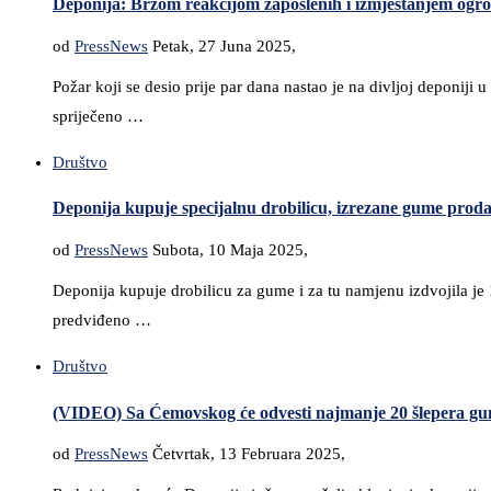
Deponija: Brzom reakcijom zaposlenih i izmještanjem ogro
od
PressNews
Petak, 27 Juna 2025,
Požar koji se desio prije par dana nastao je na divljoj deponi
spriječeno …
Društvo
Deponija kupuje specijalnu drobilicu, izrezane gume pro
od
PressNews
Subota, 10 Maja 2025,
Deponija kupuje drobilicu za gume i za tu namjenu izdvojila j
predviđeno …
Društvo
(VIDEO) Sa Ćemovskog će odvesti najmanje 20 šlepera g
od
PressNews
Četvrtak, 13 Februara 2025,