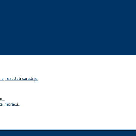
a, rezultati saradnje
...
a, moraću...