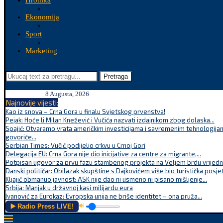
Hronika
Ekonomija
Sport
Marketing
Pretraga
8 Augusta, 2026
Najnovije vijesti:
Kao iz snova – Crna Gora u finalu Svjetskog prvenstva!
Pejak: Hoće li Milan Knežević i Vučića nazvati izdajnikom zbog dolaska...
Spajić: Otvaramo vrata američkim investicijama i savremenim tehnologijam
govoriće...
Serbian Times: Vučić podijelio crkvu u Crnoj Gori
Delegacija EU: Crna Gora nije dio inicijative za centre za migrante,...
Potpisan ugovor za prvu fazu stambenog projekta na Veljem brdu vrijednu
Danski političar: Obilazak skupštine s Dajkovićem više bio turistička posjet
Kljajić obmanuo javnost: ASK nije dao ni usmeno ni pisano mišljenje...
Srbija: Manjak u državnoj kasi milijardu eura
Ivanović za Eurokaz: Evropska unija ne briše identitet – ona pruža...
▶️ Radio Press LIVE!
🔊