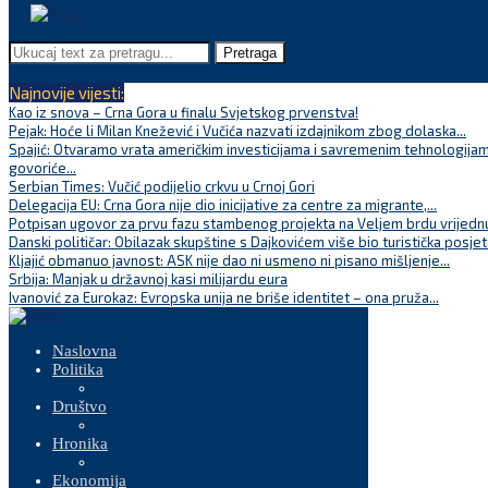
Pretraga
Najnovije vijesti:
Kao iz snova – Crna Gora u finalu Svjetskog prvenstva!
Pejak: Hoće li Milan Knežević i Vučića nazvati izdajnikom zbog dolaska...
Spajić: Otvaramo vrata američkim investicijama i savremenim tehnologijam
govoriće...
Serbian Times: Vučić podijelio crkvu u Crnoj Gori
Delegacija EU: Crna Gora nije dio inicijative za centre za migrante,...
Potpisan ugovor za prvu fazu stambenog projekta na Veljem brdu vrijednu
Danski političar: Obilazak skupštine s Dajkovićem više bio turistička posjet
Kljajić obmanuo javnost: ASK nije dao ni usmeno ni pisano mišljenje...
Srbija: Manjak u državnoj kasi milijardu eura
Ivanović za Eurokaz: Evropska unija ne briše identitet – ona pruža...
Naslovna
Politika
Društvo
Hronika
Ekonomija