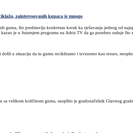
ciklažu, zainteresovanih kupaca je mnogo
h guma, što predstavlja konkretan korak ka rješavanju jednog od najupo
ć kazao je u Jutarnjem programu na Adria TV da ga posebno raduje što 
i došli u situaciju da tu gumu recikliramo i izvezemo kao resurs, neoph
iju sa velikom količinom guma, saopštio je gradonačelnik Glavnog grad