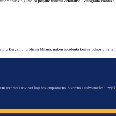
 automobilskih guma sa poljane između Zetatransa i vinograda Plantaž
rio u Bergamu, u blizini Milana, nakon incidenta koji se odnosio na let 
usni urednici i novinari koji beskompromisno, otvoreno i nedvosmisleno izvješt