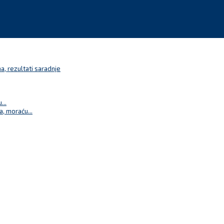
a, rezultati saradnje
...
a, moraću...