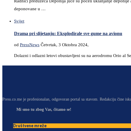
Radnici preduzeća Deponija juče su počeli uklanjanje deponije
deponovane u …
Svijet
Drama pri slijetanju: Eksplodirale sve gume na avionu
od
PressNews
Četvrtak, 3 Oktobra 2024,
Dolazni i odlazni letovi obustavljeni su na aerodromu Orio al Se
Press.co.me je profesionalan, odgovoran portal sa stavom. Redakciju čine isk
Mi smo tu zbog Vas, čitamo se!
Društvene mreže