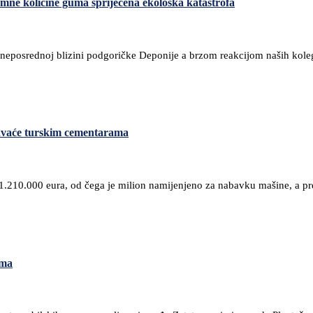
mne količine guma spriječena ekološka katastrofa
ji u neposrednoj blizini podgoričke Deponije a brzom reakcijom naših ko
davaće turskim cementarama
e 1.210.000 eura, od čega je milion namijenjeno za nabavku mašine, a 
uma