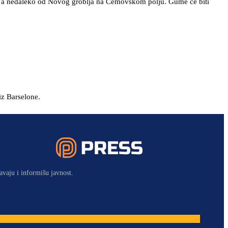
a, a nedaleko od Novog groblja na Ćemovskom polju. Gume će biti
iz Barselone.
avaju i informišu javnost.