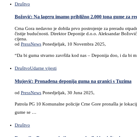
Društvo
Božović: Na lageru imamo približno 2.000 tona gume za re
Crna Gora nedavno je dobila prvo postrojenje za preradu otpadni
čistije budućnosti. Direktor Deponije d.o.o. Aleksandar Božovi
cijena.
od
PressNews
Ponedjeljak, 10 Novembra 2025,
“Da bi guma stvarno završila kod nas – Deponija doo, i da bi m
Društvo
Udarne vijesti
Mujović: Pronađena deponija guma na granici s Tuzima
od
PressNews
Ponedjeljak, 30 Juna 2025,
Patrola PG 10 Komunalne policije Crne Gore pronašla je lokac
gume se …
Društvo