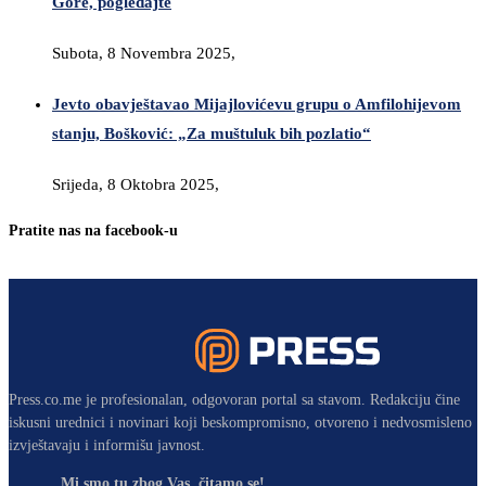
Gore, pogledajte
Subota, 8 Novembra 2025,
Jevto obavještavao Mijajlovićevu grupu o Amfilohijevom
stanju, Bošković: „Za muštuluk bih pozlatio“
Srijeda, 8 Oktobra 2025,
Pratite nas na facebook-u
Press.co.me je profesionalan, odgovoran portal sa stavom. Redakciju čine
iskusni urednici i novinari koji beskompromisno, otvoreno i nedvosmisleno
izvještavaju i informišu javnost.
Mi smo tu zbog Vas, čitamo se!