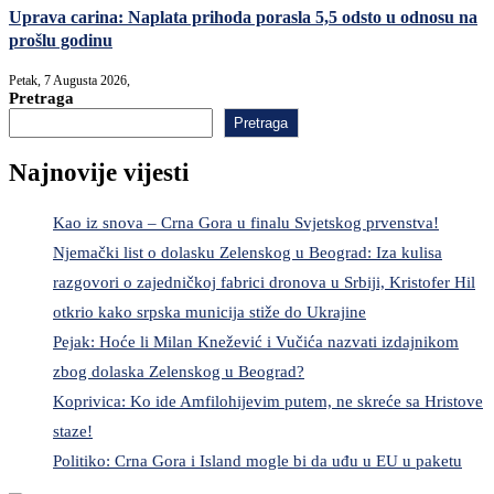
Uprava carina: Naplata prihoda porasla 5,5 odsto u odnosu na
prošlu godinu
Petak, 7 Augusta 2026,
Pretraga
Pretraga
Najnovije vijesti
Kao iz snova – Crna Gora u finalu Svjetskog prvenstva!
Njemački list o dolasku Zelenskog u Beograd: Iza kulisa
razgovori o zajedničkoj fabrici dronova u Srbiji, Kristofer Hil
otkrio kako srpska municija stiže do Ukrajine
Pejak: Hoće li Milan Knežević i Vučića nazvati izdajnikom
zbog dolaska Zelenskog u Beograd?
Koprivica: Ko ide Amfilohijevim putem, ne skreće sa Hristove
staze!
Politiko: Crna Gora i Island mogle bi da uđu u EU u paketu