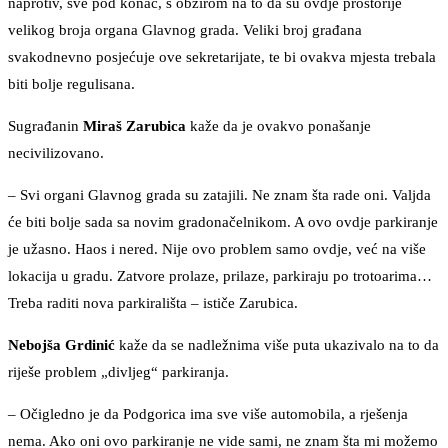
naprotiv, sve pod konac, s obzirom na to da su ovdje prostorije
velikog broja organa Glavnog grada. Veliki broj građana
svakodnevno posjećuje ove sekretarijate, te bi ovakva mjesta trebala
biti bolje regulisana.
Sugrađanin
Miraš Zarubica
kaže da je ovakvo ponašanje
necivilizovano.
– Svi organi Glavnog grada su zatajili. Ne znam šta rade oni. Valjda
će biti bolje sada sa novim gradonačelnikom. A ovo ovdje parkiranje
je užasno. Haos i nered. Nije ovo problem samo ovdje, već na više
lokacija u gradu. Zatvore prolaze, prilaze, parkiraju po trotoarima…
Treba raditi nova parkirališta – ističe Zarubica.
Nebojša Grdinić
kaže da se nadležnima više puta ukazivalo na to da
riješe problem „divljeg“ parkiranja.
– Očigledno je da Podgorica ima sve više automobila, a rješenja
nema. Ako oni ovo parkiranje ne vide sami, ne znam šta mi možemo