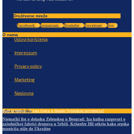
Društvene mreže
Facebook
Instagram
Youtube
Envelope
Rss
O nama
Uslovi korišćenja
Impressum
Privacy policy
Marketing
Naslovna
Izbor urednika
Kao iz snova – Crna Gora u finalu Svjetskog prvenstva!
Njemački list o dolasku Zelenskog u Beograd: Iza kulisa razgovori o
zajedničkoj fabrici dronova u Srbiji, Kristofer Hil otkrio kako srpska
municija stiže do Ukrajine