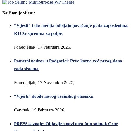
Najčitanije vijesti:
“Vijesti” i dio medija odbijaju povećanje plata zaposlenima,
RTCG spremna za potpis
Ponedjeljak, 17 Februara 2025,
Pametni nadzor u Podgorici: Prve kazne već prvog dana
rada sistema
Ponedjeljak, 17 Novembra 2025,
“Vijesti” dobile novog većinskog vlasnika
Četvrtak, 19 Februara 2026,
PRESS saznaje: Objavljen novi otro foto snimak Crne