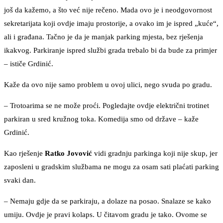
još da kažemo, a što već nije rečeno. Mada ovo je i neodgovornost
sekretarijata koji ovdje imaju prostorije, a ovako im je ispred „kuće“,
ali i građana. Tačno je da je manjak parking mjesta, bez rješenja
ikakvog. Parkiranje ispred službi grada trebalo bi da bude za primjer
– ističe Grdinić.
Kaže da ovo nije samo problem u ovoj ulici, nego svuda po gradu.
– Trotoarima se ne može proći. Pogledajte ovdje električni trotinet
parkiran u sred kružnog toka. Komedija smo od države – kaže
Grdinić.
Kao rješenje
Ratko Jovović
vidi gradnju parkinga koji nije skup, jer
zaposleni u gradskim službama ne mogu za osam sati plaćati parking
svaki dan.
– Nemaju gdje da se parkiraju, a dolaze na posao. Snalaze se kako
umiju. Ovdje je pravi kolaps. U čitavom gradu je tako. Ovome se