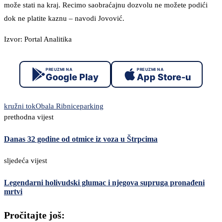
može stati na kraj. Recimo saobraćajnu dozvolu ne možete podići
dok ne platite kaznu – navodi Jovović.
Izvor: Portal Analitika
PREUZMI NA
PREUZMI NA
Google Play
App Store-u
kružni tok
Obala Ribnice
parking
prethodna vijest
Danas 32 godine od otmice iz voza u Štrpcima
sljedeća vijest
Legendarni holivudski glumac i njegova supruga pronađeni
mrtvi
Pročitajte još: