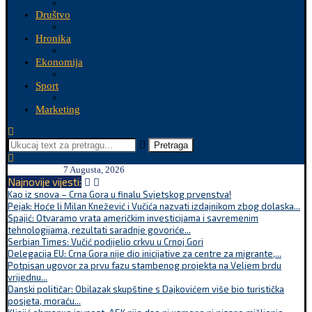
Društvo
Hronika
Ekonomija
Sport
Marketing
Pretraga
7 Augusta, 2026
Najnovije vijesti:
Kao iz snova – Crna Gora u finalu Svjetskog prvenstva!
Pejak: Hoće li Milan Knežević i Vučića nazvati izdajnikom zbog dolaska...
Spajić: Otvaramo vrata američkim investicijama i savremenim
tehnologijama, rezultati saradnje govoriće...
Serbian Times: Vučić podijelio crkvu u Crnoj Gori
Delegacija EU: Crna Gora nije dio inicijative za centre za migrante,...
Potpisan ugovor za prvu fazu stambenog projekta na Veljem brdu
vrijednu...
Danski političar: Obilazak skupštine s Dajkovićem više bio turistička
posjeta, moraću...