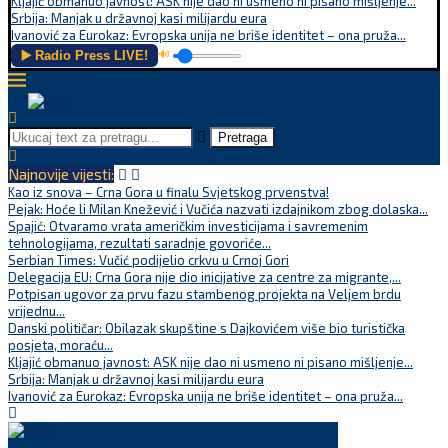
Kljajić obmanuo javnost: ASK nije dao ni usmeno ni pisano mišljenje...
Srbija: Manjak u državnoj kasi milijardu eura
Ivanović za Eurokaz: Evropska unija ne briše identitet – ona pruža...
▶️ Radio Press LIVE!
🔊
Pretraga
Najnovije vijesti:
Kao iz snova – Crna Gora u finalu Svjetskog prvenstva!
Pejak: Hoće li Milan Knežević i Vučića nazvati izdajnikom zbog dolaska...
Spajić: Otvaramo vrata američkim investicijama i savremenim
tehnologijama, rezultati saradnje govoriće...
Serbian Times: Vučić podijelio crkvu u Crnoj Gori
Delegacija EU: Crna Gora nije dio inicijative za centre za migrante,...
Potpisan ugovor za prvu fazu stambenog projekta na Veljem brdu
vrijednu...
Danski političar: Obilazak skupštine s Dajkovićem više bio turistička
posjeta, moraću...
Kljajić obmanuo javnost: ASK nije dao ni usmeno ni pisano mišljenje...
Srbija: Manjak u državnoj kasi milijardu eura
Ivanović za Eurokaz: Evropska unija ne briše identitet – ona pruža...