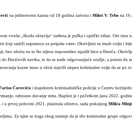
ćević
na jedinstvenu kaznu od 18 godina zatvora i
Miloš V. Trbo
na 16 
enom vozilu „škoda oktavija“ nađena je puška i optički nišan. Oni nisu 
 koji sadrži supstancu za potpalu vatre. Okrivljeni su imali volju i htje
i, bez obzira na to što nijesu neposredno ispalili hice u Đurića. Okrivlj
oći do Đurićevih navika, te da se nađe odgovarajuće oružje, a potom da s
mjeravanja kazne imao u obzir najviši stepen kriminalne volje da se po s
Farisu Ćoroviću
i inspektoru kriminalističke policije u Centru bezbjed
, primanje, odnosno davanje mita. Hapšen je i početkom juna 2022. godi
 i u prvoj polovini 2021. planirala ubistvo, sada pokojnog
Milića Minj
teljima. Za njim se traga zbog sumnje da je dio kriminalne grupe odgov