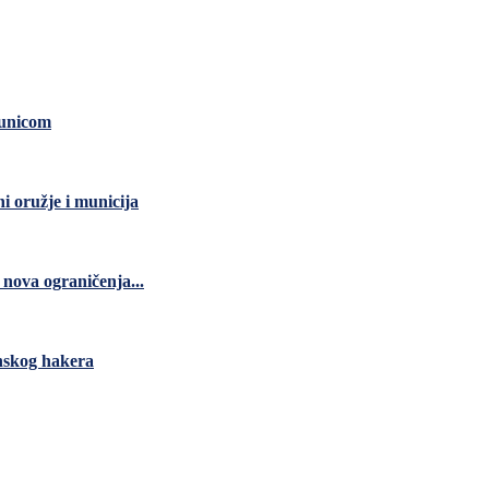
čunicom
ni oružje i municija
nova ograničenja...
anskog hakera