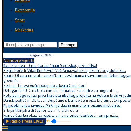
Hronika
Ekonomija
Sport
Marketing
Pretraga
8 Augusta, 2026
Najnovije vijesti:
Kao iz snova – Crna Gora u finalu Svjetskog prvenstva!
Pejak: Hoće li Milan Knežević i Vučića nazvati izdajnikom zbog dolaska...
Spajić: Otvaramo vrata američkim investicijama i savremenim tehnologijam
govoriće...
Serbian Times: Vučić podijelio crkvu u Crnoj Gori
Delegacija EU: Crna Gora nije dio inicijative za centre za migrante,...
Potpisan ugovor za prvu fazu stambenog projekta na Veljem brdu vrijednu
Danski političar: Obilazak skupštine s Dajkovićem više bio turistička posjet
Kljajić obmanuo javnost: ASK nije dao ni usmeno ni pisano mišljenje...
Srbija: Manjak u državnoj kasi milijardu eura
Ivanović za Eurokaz: Evropska unija ne briše identitet – ona pruža...
▶️ Radio Press LIVE!
🔊