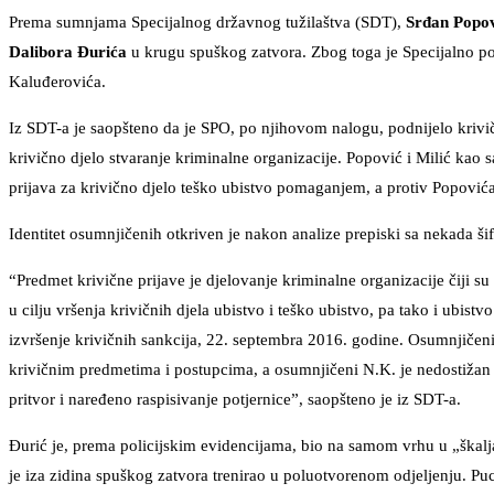
Prema sumnjama Specijalnog državnog tužilaštva (SDT),
Srđan Popo
Dalibora Đurića
u krugu spuškog zatvora. Zbog toga je Specijalno poli
Kaluđerovića.
Iz SDT-a je saopšteno da je SPO, po njihovom nalogu, podnijelo krivič
krivično djelo stvaranje kriminalne organizacije. Popović i Milić kao s
prijava za krivično djelo teško ubistvo pomaganjem, a protiv Popovića
Identitet osumnjičenih otkriven je nakon analize prepiski sa nekada ši
“Predmet krivične prijave je djelovanje kriminalne organizacije čiji s
u cilju vršenja krivičnih djela ubistvo i teško ubistvo, pa tako i ubis
izvršenje krivičnih sankcija, 22. septembra 2016. godine. Osumnjičeni 
krivičnim predmetima i postupcima, a osumnjičeni N.K. je nedostiža
pritvor i naređeno raspisivanje potjernice”, saopšteno je iz SDT-a.
Đurić je, prema policijskim evidencijama, bio na samom vrhu u „škal
je iza zidina spuškog zatvora trenirao u poluotvorenom odjeljenju. Pucan