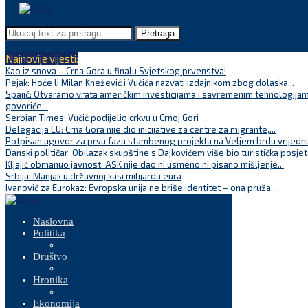
Pretraga
Najnovije vijesti:
Kao iz snova – Crna Gora u finalu Svjetskog prvenstva!
Pejak: Hoće li Milan Knežević i Vučića nazvati izdajnikom zbog dolaska...
Spajić: Otvaramo vrata američkim investicijama i savremenim tehnologijam
govoriće...
Serbian Times: Vučić podijelio crkvu u Crnoj Gori
Delegacija EU: Crna Gora nije dio inicijative za centre za migrante,...
Potpisan ugovor za prvu fazu stambenog projekta na Veljem brdu vrijednu
Danski političar: Obilazak skupštine s Dajkovićem više bio turistička posjet
Kljajić obmanuo javnost: ASK nije dao ni usmeno ni pisano mišljenje...
Srbija: Manjak u državnoj kasi milijardu eura
Ivanović za Eurokaz: Evropska unija ne briše identitet – ona pruža...
Naslovna
Politika
Društvo
Hronika
Ekonomija