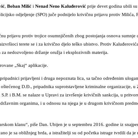
vić
,
Boban Milić
i
Nenad Neno Kaluđerović
prije devet godina ubili s
cijsko odjeljenje (SPO) juče podnijelo krivičnu prijavu protiv Milića, 
nu prijavu protiv trojice osumnjičenih zbog postojanja osnova sumnje d
aizvršioci terete se i za krivično djelo teško ubistvo. Protiv Kaluđerovi
 za nedozvoljeno držanje oružja i eksplozivnih materija.
frovane „Skaj“ aplikacije.
u pripadnici prijavljeni i druga nepoznata lica, sa tačno određenim ulog
tvo oštećenog D.Đ., pripadnika suprotstavljene kriminalne organizacije, 
S.P. i B.M. se nalaze u Upravi za izvršenje krivičnih sankcija, u pritvo
n državnim organima, i u odnosu na njega je u drugom krivičnom predm
jarskom klanu“, piše Dan. Ubijen je u septembru 2016. godine iz snajp
o je sa obližnjeg brda, a istražitelji su od početka istrage tvrdili da je