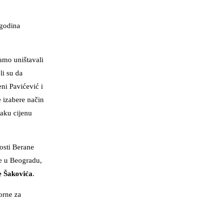
godina
samo uništavali
li su da
eni Pavićević i
e izabere način
vaku cijenu
nosti Berane
ne u Beogradu,
e Šakovića
.
orne za