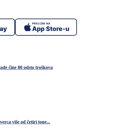
PREUZMI NA
lay
App Store-u
rade čine 80 odsto troškova
ca više od četiri tone...