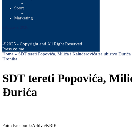
Sport
Marketing
8 Augusta, 2026
@2025 - Copyright and All Right Reserved
Press.co.me
Home
»
SDT tereti Popovića, Milića i Kaluđerovića za ubistvo Đurića
Hronika
SDT tereti Popovića, Mili
Đurića
Foto: Facebook/Arhiva/KRIK