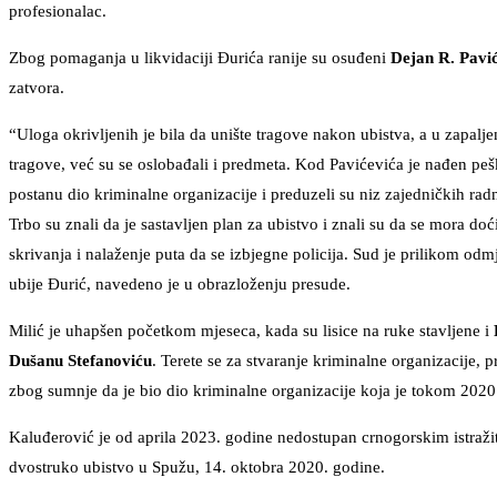
profesionalac.
Zbog pomaganja u likvidaciji Đurića ranije su osuđeni
Dejan R. Pavi
zatvora.
“Uloga okrivljenih je bila da unište tragove nakon ubistva, a u zapalj
tragove, već su se oslobađali i predmeta. Kod Pavićevića je nađen peškir
postanu dio kriminalne organizacije i preduzeli su niz zajedničkih radnj
Trbo su znali da je sastavljen plan za ubistvo i znali su da se mora d
skrivanja i nalaženje puta da se izbjegne policija. Sud je prilikom od
ubije Đurić, navedeno je u obrazloženju presude.
Milić je uhapšen početkom mjeseca, kada su lisice na ruke stavljene i
Dušanu Stefanoviću
. Terete se za stvaranje kriminalne organizacije
zbog sumnje da je bio dio kriminalne organizacije koja je tokom 2020.
Kaluđerović je od aprila 2023. godine nedostupan crnogorskim istraži
dvostruko ubistvo u Spužu, 14. oktobra 2020. godine.