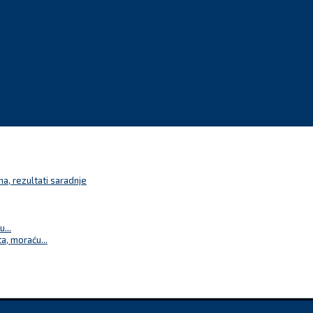
a, rezultati saradnje
...
a, moraću...