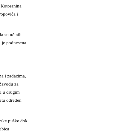
u Kotoranina
Popovića i
a su učinili
ća je podnesena
ama i zadacima,
u Zavodu za
ru u drugim
etu određen
erske puške dok
 ubica