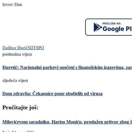
Izvor: Dan
PREUZMI NA
Google P
Dalibor Đurić
SDT
SPO
prethodna vijest
Đuretić: Nacionalni parkovi suočeni s finansijskim izazovima, za
sljedeća vijest
Dom zdravlja: Čekaonice pune oboljelih od virusa
Pročitajte još:
Milovićevom saradniku, Harisu Moniću, produžen pritvor zbog šver