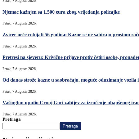
Petak, 7 Augusta 2026,
Njemac kažnjen sa 1.500 eura zbog vrijeđanja policajke
Petak, 7 Augusta 2026,
Zvicer neće robijati 56 godina: Kazne se ne sabiraju prostom ra
Petak, 7 Augusta 2026,
Pretresi na sjeveru: Krivične prijave protiv četiri osobe, pronađe
Petak, 7 Augusta 2026,
Od danas strože kazne u saobraćaju, moguće oduzimanje vozila i 
Petak, 7 Augusta 2026,
Vašington uputio Crnoj Gori zahtjev za izručenje uhapšenog ir
Petak, 7 Augusta 2026,
Pretraga
Pretraga