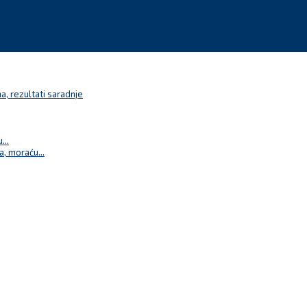
a, rezultati saradnje
...
a, moraću...