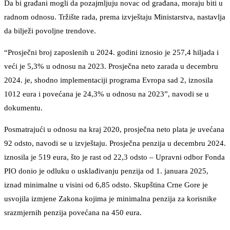
Da bi građani mogli da pozajmljuju novac od građana, moraju biti u
radnom odnosu. Tržište rada, prema izvještaju Ministarstva, nastavlja
da bilježi povoljne trendove.
“Prosječni broj zaposlenih u 2024. godini iznosio je 257,4 hiljada i
veći je 5,3% u odnosu na 2023. Prosječna neto zarada u decembru
2024. je, shodno implementaciji programa Evropa sad 2, iznosila
1012 eura i povećana je 24,3% u odnosu na 2023”, navodi se u
dokumentu.
Posmatrajući u odnosu na kraj 2020, prosječna neto plata je uvećana
92 odsto, navodi se u izvještaju. Prosječna penzija u decembru 2024.
iznosila je 519 eura, što je rast od 22,3 odsto – Upravni odbor Fonda
PIO donio je odluku o usklađivanju penzija od 1. januara 2025,
iznad minimalne u visini od 6,85 odsto. Skupština Crne Gore je
usvojila izmjene Zakona kojima je minimalna penzija za korisnike
srazmjernih penzija povećana na 450 eura.