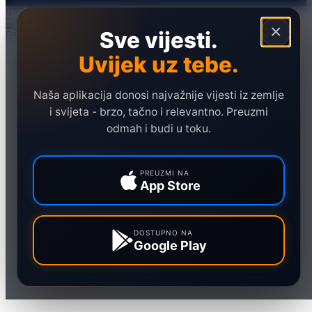
×
Sve vijesti.
Uvijek uz tebe.
Naslovna
Politika
Društvo
Naša aplikacija donosi najvažnije vijesti iz zemlje
i svijeta - brzo, tačno i relevantno. Preuzmi
Hronika
odmah i budi u toku.
Ekonomija
Sport
PREUZMI NA
App Store
Marketing
DOSTUPNO NA
Google Play