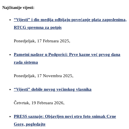
Najčitanije vijesti:
“Vijesti” i dio medija odbijaju povećanje plata zaposlenima,
RTCG spremna za potpis
Ponedjeljak, 17 Februara 2025,
Pametni nadzor u Podgorici: Prve kazne već prvog dana
rada sistema
Ponedjeljak, 17 Novembra 2025,
“Vijesti” dobile novog većinskog vlasnika
Četvrtak, 19 Februara 2026,
PRESS saznaje: Objavljen novi otro foto snimak Crne
Gore, pogledajte