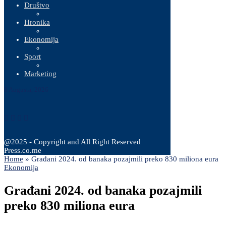
Društvo
Hronika
Ekonomija
Sport
Marketing
8 Augusta, 2026
@2025 - Copyright and All Right Reserved
Press.co.me
Home
»
Građani 2024. od banaka pozajmili preko 830 miliona eura
Ekonomija
Građani 2024. od banaka pozajmili
preko 830 miliona eura