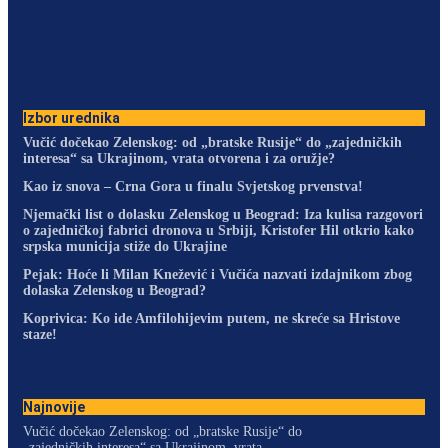
Izbor urednika
Vučić dočekao Zelenskog: od „bratske Rusije“ do „zajedničkih
interesa“ sa Ukrajinom, vrata otvorena i za oružje?
Kao iz snova – Crna Gora u finalu Svjetskog prvenstva!
Njemački list o dolasku Zelenskog u Beograd: Iza kulisa razgovori
o zajedničkoj fabrici dronova u Srbiji, Kristofer Hil otkrio kako
srpska municija stiže do Ukrajine
Pejak: Hoće li Milan Knežević i Vučića nazvati izdajnikom zbog
dolaska Zelenskog u Beograd?
Koprivica: Ko ide Amfilohijevim putem, ne skreće sa Hristove
staze!
Najnovije
Vučić dočekao Zelenskog: od „bratske Rusije“ do
„zajedničkih interesa“ sa Ukrajinom, vrata