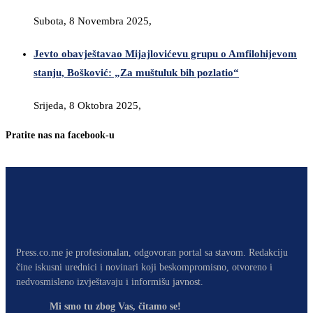
Subota, 8 Novembra 2025,
Jevto obavještavao Mijajlovićevu grupu o Amfilohijevom
stanju, Bošković: „Za muštuluk bih pozlatio“
Srijeda, 8 Oktobra 2025,
Pratite nas na facebook-u
Press.co.me je profesionalan, odgovoran portal sa stavom. Redakciju
čine iskusni urednici i novinari koji beskompromisno, otvoreno i
nedvosmisleno izvještavaju i informišu javnost.
Mi smo tu zbog Vas, čitamo se!