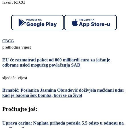
Izvor: RTCG
PREUZMI NA
PREUZMI NA
Google Play
App Store-u
CBCG
prethodna vijest
EU će razmatrati paket od 800 milijardi eura za jačanje
odbrane usled mogućeg povlačenja SAD
sljedeća vijest
Brnabić: Poslanica Jasmina Obradović doživjela moždani udar
kad je bačena šok bomba, bori se za život
Pročitajte još:
Uprava carina: Naplata prihoda porasla 5,5 odsto u odnosu na