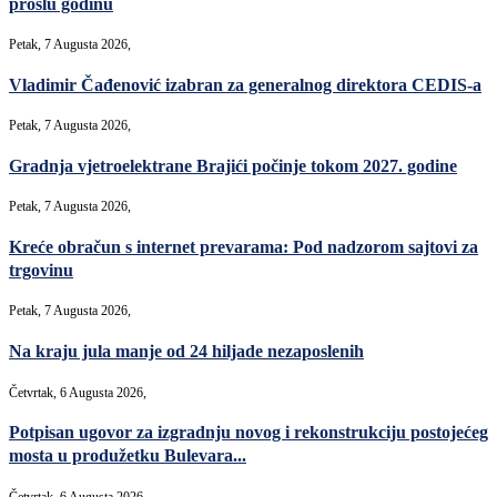
prošlu godinu
Petak, 7 Augusta 2026,
Vladimir Čađenović izabran za generalnog direktora CEDIS-a
Petak, 7 Augusta 2026,
Gradnja vjetroelektrane Brajići počinje tokom 2027. godine
Petak, 7 Augusta 2026,
Kreće obračun s internet prevarama: Pod nadzorom sajtovi za
trgovinu
Petak, 7 Augusta 2026,
Na kraju jula manje od 24 hiljade nezaposlenih
Četvrtak, 6 Augusta 2026,
Potpisan ugovor za izgradnju novog i rekonstrukciju postojećeg
mosta u produžetku Bulevara...
Četvrtak, 6 Augusta 2026,