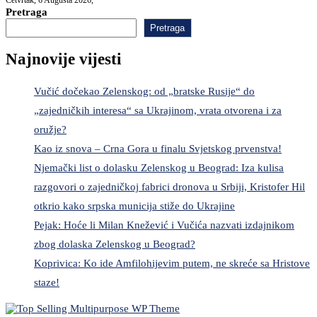
Pretraga
Pretraga
Najnovije vijesti
Vučić dočekao Zelenskog: od „bratske Rusije“ do
„zajedničkih interesa“ sa Ukrajinom, vrata otvorena i za
oružje?
Kao iz snova – Crna Gora u finalu Svjetskog prvenstva!
Njemački list o dolasku Zelenskog u Beograd: Iza kulisa
razgovori o zajedničkoj fabrici dronova u Srbiji, Kristofer Hil
otkrio kako srpska municija stiže do Ukrajine
Pejak: Hoće li Milan Knežević i Vučića nazvati izdajnikom
zbog dolaska Zelenskog u Beograd?
Koprivica: Ko ide Amfilohijevim putem, ne skreće sa Hristove
staze!