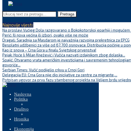
Pretraga
Najnovije vijesti:
Na proslavi Vučjeg Dola razgovarano o Bokokotorskoj eparhiji i mogućem r
Perić: Ili nova većina ili izbori, ovako više ne može
Dragaš: Saradnja sa Masdarom je najvažnija razvojna prekretnica za EPCG
Besplatni udžbenici za više od 67.700 osnovaca: Distribucija počinje u pon
Kao iz snova – Crna Gora u finalu Svjetskog prvenstva!
Pejak: Hoće li Milan Knežević i Vučića nazvati izdajnikom zbog dolaska...
Spajić: Otvaramo vrata američkim investicijama i savremenim tehnologijam
govoriće...
Serbian Times: Vučić podijelio crkvu u Crnoj Gori
Delegacija EU: Crna Gora nije dio inicijative za centre za migrante,...
Potpisan ugovor za prvu fazu stambenog projekta na Veljem brdu vrijednu
Naslovna
Politika
Društvo
Hronika
Ekonomija