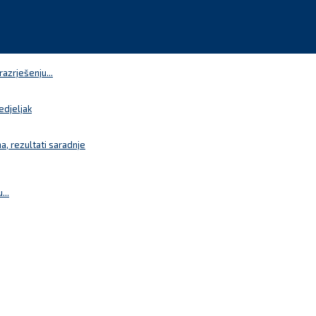
azrješenju...
edjeljak
a, rezultati saradnje
...