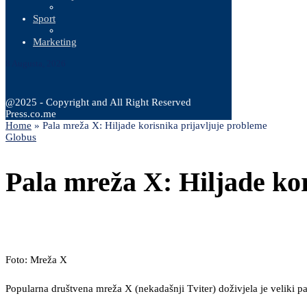
Sport
Marketing
8 Augusta, 2026
@2025 - Copyright and All Right Reserved
Press.co.me
Home
»
Pala mreža X: Hiljade korisnika prijavljuje probleme
Globus
Pala mreža X: Hiljade kor
Foto: Mreža X
Popularna društvena mreža X (nekadašnji Tviter) doživjela je veliki pa