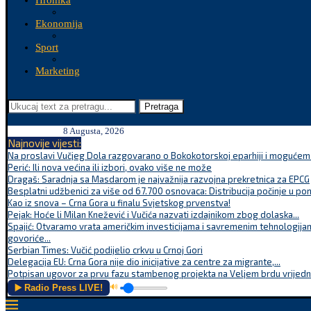
Hronika
Ekonomija
Sport
Marketing
Pretraga
8 Augusta, 2026
Najnovije vijesti:
Na proslavi Vučjeg Dola razgovarano o Bokokotorskoj eparhiji i mogućem r
Perić: Ili nova većina ili izbori, ovako više ne može
Dragaš: Saradnja sa Masdarom je najvažnija razvojna prekretnica za EPCG
Besplatni udžbenici za više od 67.700 osnovaca: Distribucija počinje u po
Kao iz snova – Crna Gora u finalu Svjetskog prvenstva!
Pejak: Hoće li Milan Knežević i Vučića nazvati izdajnikom zbog dolaska...
Spajić: Otvaramo vrata američkim investicijama i savremenim tehnologijam
govoriće...
Serbian Times: Vučić podijelio crkvu u Crnoj Gori
Delegacija EU: Crna Gora nije dio inicijative za centre za migrante,...
Potpisan ugovor za prvu fazu stambenog projekta na Veljem brdu vrijednu
▶️ Radio Press LIVE!
🔊