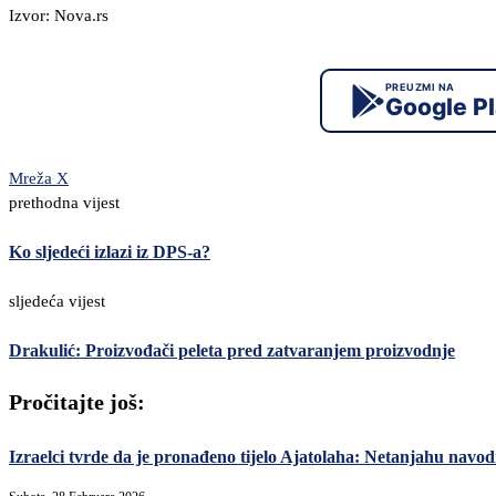
Izvor: Nova.rs
PREUZMI NA
Google P
Mreža X
prethodna vijest
Ko sljedeći izlazi iz DPS-a?
sljedeća vijest
Drakulić: Proizvođači peleta pred zatvaranjem proizvodnje
Pročitajte još:
Izraelci tvrde da je pronađeno tijelo Ajatolaha: Netanjahu navodn