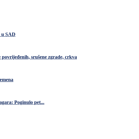
a u SAD
e povrijeđenih, srušene zgrade, crkva
vremena
gara: Poginulo pet...