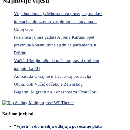
Najnovije vijesti
Vrijedna donacija Ministarstva prosvjete, nauke i
inovacija obrazovno-vaspitnim ustanovama u
Crnoj Gori
Poslanica jajima gađala Aljbina Kurtija, opet
prekinuta konstitutivna sjednica parlamenta u
Prištini
Vučić: Ukrajini nikada nećemo praviti problem
na putu ka EU
Ambasada Ukrajine u Hrvatskoj proslavlja
Oluju, dok Vučić dočekuje Zelenskog
Bugarin: Migranti nisu opasnost za Crnu Goru
Najčitanije vijesti:
“Vijesti” i dio medija odbijaju povećanje plata