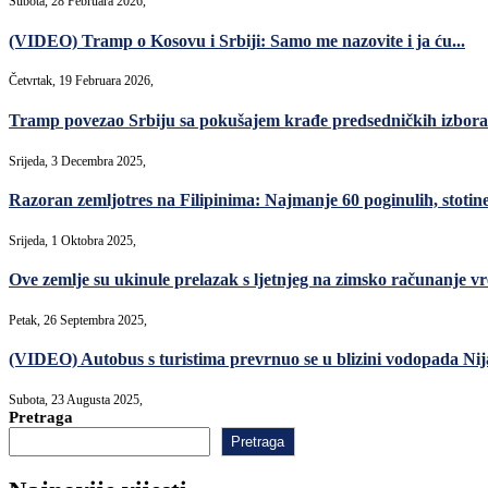
Subota, 28 Februara 2026,
(VIDEO) Tramp o Kosovu i Srbiji: Samo me nazovite i ja ću...
Četvrtak, 19 Februara 2026,
Tramp povezao Srbiju sa pokušajem krađe predsedničkih izbor
Srijeda, 3 Decembra 2025,
Razoran zemljotres na Filipinima: Najmanje 60 poginulih, stotin
Srijeda, 1 Oktobra 2025,
Ove zemlje su ukinule prelazak s ljetnjeg na zimsko računanje 
Petak, 26 Septembra 2025,
(VIDEO) Autobus s turistima prevrnuo se u blizini vodopada Nija
Subota, 23 Augusta 2025,
Pretraga
Pretraga