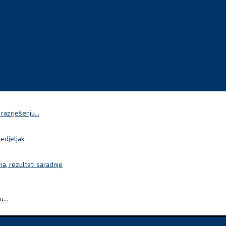
azrješenju...
nedjeljak
a, rezultati saradnje
...