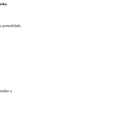
aska
.
 u ponedeljak.
isnike o