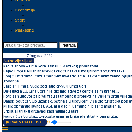
Hronika
Ekonomija
Sport
Marketing
Pretraga
7 Augusta, 2026
Najnovije vijesti:
Kao iz snova – Crna Gora u finalu Svjetskog prvenstva!
Pejak: Hoće li Milan Knežević i Vučića nazvati izdajnikom zbog dolaska...
Spajić: Otvaramo vrata američkim investicijama i savremenim tehnologijam
govoriće...
Serbian Times: Vučić podijelio crkvu u Crnoj Gori
Delegacija EU: Crna Gora nije dio inicijative za centre za migrante,...
Potpisan ugovor za prvu fazu stambenog projekta na Veljem brdu vrijednu
Danski političar: Obilazak skupštine s Dajkovićem više bio turistička posjet
Kljajić obmanuo javnost: ASK nije dao ni usmeno ni pisano mišljenje...
Srbija: Manjak u državnoj kasi milijardu eura
Ivanović za Eurokaz: Evropska unija ne briše identitet – ona pruža...
▶️ Radio Press LIVE!
🔊