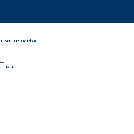
a, rezultati saradnje
...
a, moraću...