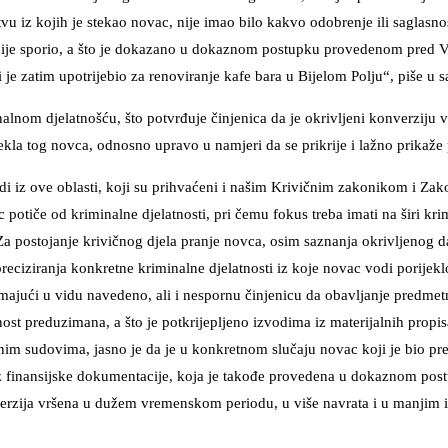
vu iz kojih je stekao novac, nije imao bilo kakvo odobrenje ili saglasno
i nije sporio, a što je dokazano u dokaznom postupku provedenom pred V
 je zatim upotrijebio za renoviranje kafe bara u Bijelom Polju“, piše u 
alnom djelatnošću, što potvrđuje činjenica da je okrivljeni konverziju v
ekla tog novca, odnosno upravo u namjeri da se prikrije i lažno prikaže 
i iz ove oblasti, koji su prihvaćeni i našim Krivičnim zakonikom i Za
 potiče od kriminalne djelatnosti, pri čemu fokus treba imati na širi kri
Za postojanje krivičnog djela pranje novca, osim saznanja okrivljenog 
 preciziranja konkretne kriminalne djelatnosti iz koje novac vodi porijek
majući u vidu navedeno, ali i nespornu činjenicu da obavljanje predmetn
ost preduzimana, a što je potkrijepljeno izvodima iz materijalnih propis
im sudovima, jasno je da je u konkretnom slučaju novac koji je bio pr
 iz finansijske dokumentacije, koja je takođe provedena u dokaznom pos
onverzija vršena u dužem vremenskom periodu, u više navrata i u manjim 