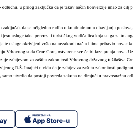
o odlučnu, u prilog zaključka da je takav način konverzije imao za cilj p
a zaključak da se očigledno radilo o kontinuiranom obavljanju poslova,
ni jesu usluge taksi prevoza i turističkog vodiča lica koja su ga za to an
je te usluge okrivljeni vršio na nezakonit način i time pribavio novac k
ju Vrhovnog suda Crne Gore, ostvarene sve četiri faze pranja nova. Uz
uje zahtjevom za zaštitu zakonitosti Vrhovnog državnog tužilaštva Crn
enog R.Š. Imajući u vidu da je zahtjev za zaštitu zakonitosti podignut
n, samo utvrdio da postoji povreda zakona ne dirajući u pravosnažnu o
PREUZMI NA
lay
App Store-u