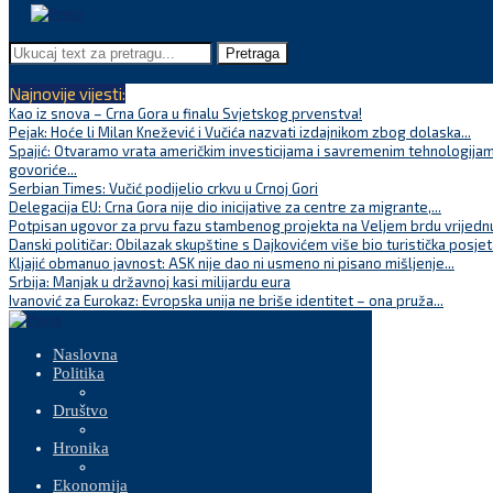
Pretraga
Najnovije vijesti:
Kao iz snova – Crna Gora u finalu Svjetskog prvenstva!
Pejak: Hoće li Milan Knežević i Vučića nazvati izdajnikom zbog dolaska...
Spajić: Otvaramo vrata američkim investicijama i savremenim tehnologijam
govoriće...
Serbian Times: Vučić podijelio crkvu u Crnoj Gori
Delegacija EU: Crna Gora nije dio inicijative za centre za migrante,...
Potpisan ugovor za prvu fazu stambenog projekta na Veljem brdu vrijednu
Danski političar: Obilazak skupštine s Dajkovićem više bio turistička posjet
Kljajić obmanuo javnost: ASK nije dao ni usmeno ni pisano mišljenje...
Srbija: Manjak u državnoj kasi milijardu eura
Ivanović za Eurokaz: Evropska unija ne briše identitet – ona pruža...
Naslovna
Politika
Društvo
Hronika
Ekonomija