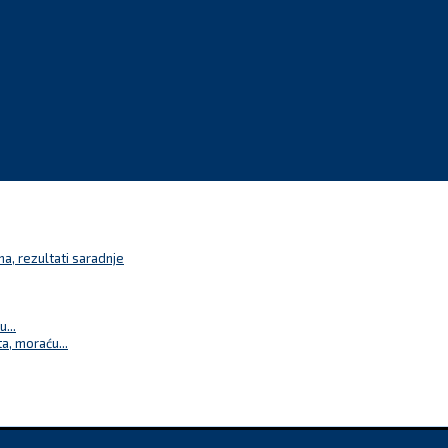
a, rezultati saradnje
...
a, moraću...