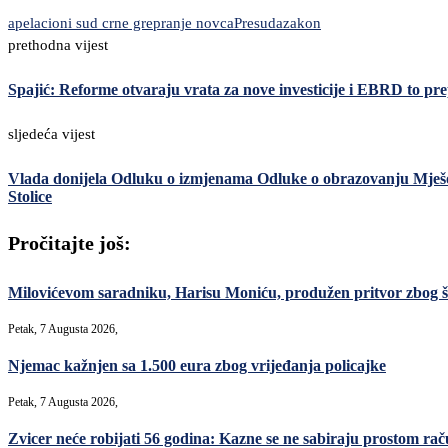
apelacioni sud crne gre
pranje novca
Presuda
zakon
prethodna vijest
Spajić: Reforme otvaraju vrata za nove investicije i EBRD to pr
sljedeća vijest
Vlada donijela Odluku o izmjenama Odluke o obrazovanju Mješo
Stolice
Pročitajte još:
Milovićevom saradniku, Harisu Moniću, produžen pritvor zbog šver
Petak, 7 Augusta 2026,
Njemac kažnjen sa 1.500 eura zbog vrijeđanja policajke
Petak, 7 Augusta 2026,
Zvicer neće robijati 56 godina: Kazne se ne sabiraju prostom ra