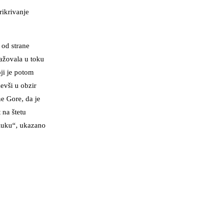
rikrivanje
 od strane
gažovala u toku
oji je potom
evši u obzir
e Gore, da je
 na štetu
dluku“, ukazano