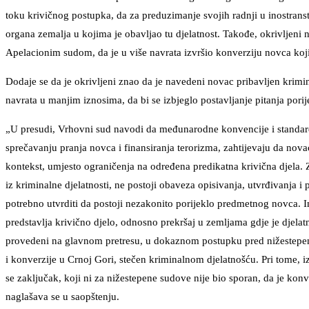
toku krivičnog postupka, da za preduzimanje svojih radnji u inostranst
organa zemalja u kojima je obavljao tu djelatnost. Takođe, okrivljen
Apelacionim sudom, da je u više navrata izvršio konverziju novca koji
Dodaje se da je okrivljeni znao da je navedeni novac pribavljen krimin
navrata u manjim iznosima, da bi se izbjeglo postavljanje pitanja porij
„U presudi, Vrhovni sud navodi da međunarodne konvencije i standard
sprečavanju pranja novca i finansiranja terorizma, zahtijevaju da novac
kontekst, umjesto ograničenja na određena predikatna krivična djela. 
iz kriminalne djelatnosti, ne postoji obaveza opisivanja, utvrđivanja i
potrebno utvrditi da postoji nezakonito porijeklo predmetnog novca. I
predstavlja krivično djelo, odnosno prekršaj u zemljama gdje je djelatn
provedeni na glavnom pretresu, u dokaznom postupku pred nižestepen
i konverzije u Crnoj Gori, stečen kriminalnom djelatnošću. Pri tome,
se zaključak, koji ni za nižestepene sudove nije bio sporan, da je k
naglašava se u saopštenju.