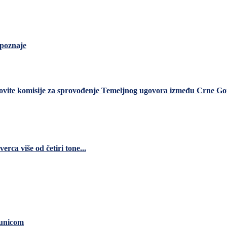
epoznaje
vite komisije za sprovođenje Temeljnog ugovora između Crne Gor
ca više od četiri tone...
čunicom