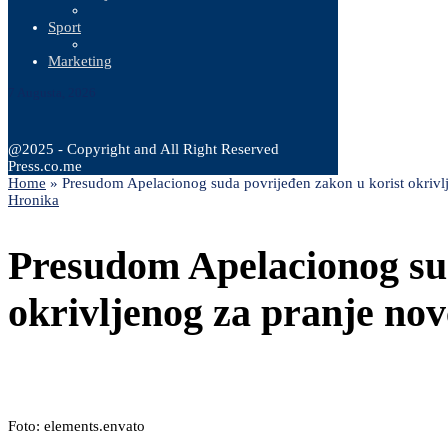
Sport
Marketing
7 Augusta, 2026
@2025 - Copyright and All Right Reserved
Press.co.me
Home
»
Presudom Apelacionog suda povrijeđen zakon u korist okrivl
Hronika
Presudom Apelacionog sud
okrivljenog za pranje no
Foto: elements.envato