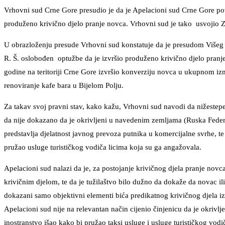
Vrhovni sud Crne Gore presudio je da je Apelacioni sud Crne Gore povr
produženo krivično djelo pranje novca. Vrhovni sud je tako usvojio Z
U obrazloženju presude Vrhovni sud konstatuje da je presudom Višeg 
R. Š. oslobođen optužbe da je izvršio produženo krivično djelo pranj
godine na teritoriji Crne Gore izvršio konverziju novca u ukupnom izn
renoviranje kafe bara u Bijelom Polju.
Za takav svoj pravni stav, kako kažu, Vrhovni sud navodi da nižestepen
da nije dokazano da je okrivljeni u navedenim zemljama (Ruska Federaci
predstavlja djelatnost javnog prevoza putnika u komercijalne svrhe, t
pružao usluge turističkog vodiča licima koja su ga angažovala.
Apelacioni sud nalazi da je, za postojanje krivičnog djela pranje nov
krivičnim djelom, te da je tužilaštvo bilo dužno da dokaže da novac il
dokazani samo objektivni elementi bića predikatnog krivičnog djela iz
Apelacioni sud nije na relevantan način cijenio činjenicu da je okrivlj
inostranstvo išao kako bi pružao taksi usluge i usluge turističkog vodi