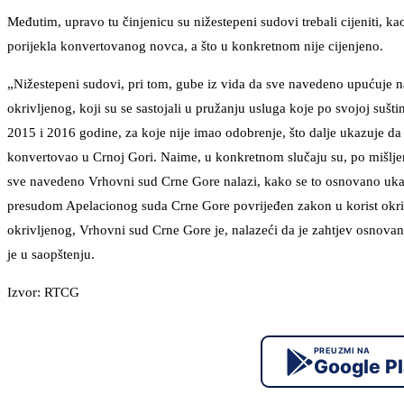
Međutim, upravo tu činjenicu su nižestepeni sudovi trebali cijeniti, ka
porijekla konvertovanog novca, a što u konkretnom nije cijenjeno.
„Nižestepeni sudovi, pri tom, gube iz vida da sve navedeno upućuje n
okrivljenog, koji su se sastojali u pružanju usluga koje po svojoj sušti
2015 i 2016 godine, za koje nije imao odobrenje, što dalje ukazuje da 
konvertovao u Crnoj Gori. Naime, u konkretnom slučaju su, po mišljen
sve navedeno Vrhovni sud Crne Gore nalazi, kako se to osnovano ukaz
presudom Apelacionog suda Crne Gore povrijeđen zakon u korist okrivlj
okrivljenog, Vrhovni sud Crne Gore je, nalazeći da je zahtjev osnova
je u saopštenju.
Izvor: RTCG
PREUZMI NA
Google P