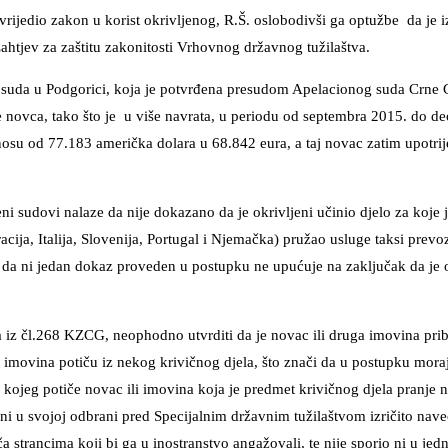
ijedio zakon u korist okrivljenog, R.Š. oslobodivši ga optužbe da je i
ahtjev za zaštitu zakonitosti Vrhovnog državnog tužilaštva.
suda u Podgorici, koja je potvrđena presudom Apelacionog suda Crne G
e novca, tako što je u više navrata, u periodu od septembra 2015. do 
osu od 77.183 američka dolara u 68.842 eura, a taj novac zatim upotrij
i sudovi nalaze da nije dokazano da je okrivljeni učinio djelo za koje j
ja, Italija, Slovenija, Portugal i Njemačka) pružao usluge taksi prevoz
e da ni jedan dokaz proveden u postupku ne upućuje na zaključak da je o
ca iz čl.268 KZCG, neophodno utvrditi da je novac ili druga imovina pri
i imovina potiču iz nekog krivičnog djela, što znači da u postupku moraj
 kojeg potiče novac ili imovina koja je predmet krivičnog djela pranje 
eni u svojoj odbrani pred Specijalnim državnim tužilaštvom izričito nave
ča strancima koji bi ga u inostranstvo angažovali, te nije sporio ni u je