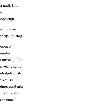
st nadležnih
išim i
saopštenju.
ršio u više
porijeklo istog.
konom o
minalni
da novac potiče
lo, već je samo
ih djelatnosti
a koji su
edmet unošenja
tupku, izvodi
iznosima“,