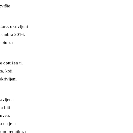
zvršio
ore, okrivljeni
decembra 2016.
ebio za
e optužen tj.
a, koji
krivljeni
bavljena
u biti
novca.
o da je u
dnom trenutku, u