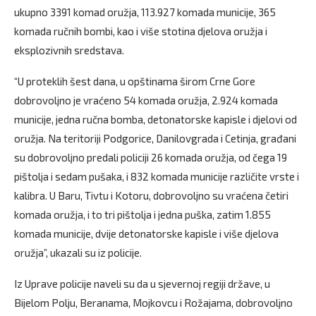
ukupno 3391 komad oružja, 113.927 komada municije, 365
komada ručnih bombi, kao i više stotina djelova oružja i
eksplozivnih sredstava.
“U proteklih šest dana, u opštinama širom Crne Gore
dobrovoljno je vraćeno 54 komada oružja, 2.924 komada
municije, jedna ručna bomba, detonatorske kapisle i djelovi od
oružja. Na teritoriji Podgorice, Danilovgrada i Cetinja, građani
su dobrovoljno predali policiji 26 komada oružja, od čega 19
pištolja i sedam pušaka, i 832 komada municije različite vrste i
kalibra. U Baru, Tivtu i Kotoru, dobrovoljno su vraćena četiri
komada oružja, i to tri pištolja i jedna puška, zatim 1.855
komada municije, dvije detonatorske kapisle i više djelova
oružja”, ukazali su iz policije.
Iz Uprave policije naveli su da u sjevernoj regiji države, u
Bijelom Polju, Beranama, Mojkovcu i Rožajama, dobrovoljno