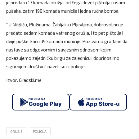
je predato 17 komada oružja, od čega devet pištolja i osam
pušaka, zatim 198 komada municije i jedna ručna bomba.
” U Nikšiću, Plužinama, Žabljaku i Pljevljima, dobrovoljno je
predato sedam komada vatrenog oružja, i to pet pištolja i
dvije puške, kao i 39 komada municije. Pozivamo građane da
nastave sa odgovornim i savjesnim odnosom kojim
pokazujemo zajedničku brigu za zajednicu i doprinosimo
sigurnijem društvu”, naveli su iz policije.
Izvor: Gradski.me
PREUZMI NA
PREUZMI NA
Google Play
App Store-u
ORUŽJE
POLICIJA