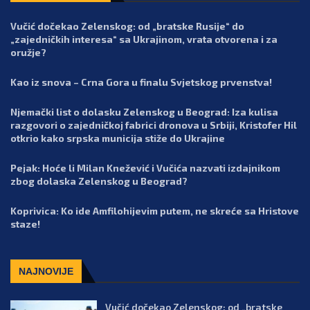
Vučić dočekao Zelenskog: od „bratske Rusije“ do
„zajedničkih interesa“ sa Ukrajinom, vrata otvorena i za
oružje?
Kao iz snova – Crna Gora u finalu Svjetskog prvenstva!
Njemački list o dolasku Zelenskog u Beograd: Iza kulisa
razgovori o zajedničkoj fabrici dronova u Srbiji, Kristofer Hil
otkrio kako srpska municija stiže do Ukrajine
Pejak: Hoće li Milan Knežević i Vučića nazvati izdajnikom
zbog dolaska Zelenskog u Beograd?
Koprivica: Ko ide Amfilohijevim putem, ne skreće sa Hristove
staze!
NAJNOVIJE
Vučić dočekao Zelenskog: od „bratske