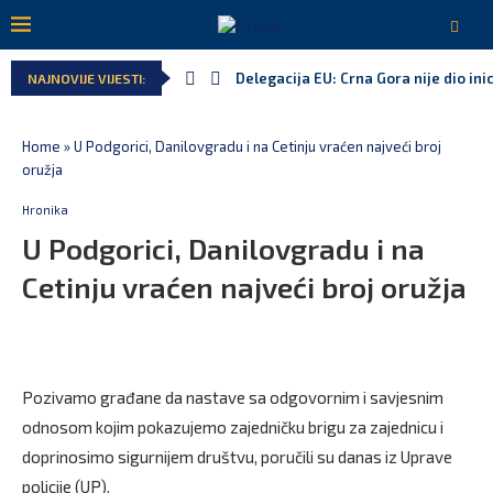
Delegacija EU: Crna Gora nije dio inic
NAJNOVIJE VIJESTI:
Potpisan ugovor za prvu fazu stamben
Danski političar: Obilazak skupštine 
Kljajić obmanuo javnost: ASK nije dao
Srbija: Manjak u državnoj kasi milija
Ivanović za Eurokaz: Evropska unija n
Home
»
U Podgorici, Danilovgradu i na Cetinju vraćen najveći broj
oružja
Hronika
U Podgorici, Danilovgradu i na
Cetinju vraćen najveći broj oružja
Pozivamo građane da nastave sa odgovornim i savjesnim
odnosom kojim pokazujemo zajedničku brigu za zajednicu i
doprinosimo sigurnijem društvu, poručili su danas iz Uprave
policije (UP).