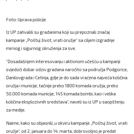
Foto: Uprava policije
Iz UP zahvalili su građanima koji su prepoznali značaj
kampanje „Poštuj život, vrati oružje“ sa ciljem izgradnje
mirnog i sigurnog okruženja za sve.
“Dosadašnjem interesovanju i aktivnom učešću u kampanji
svjedoči dobar odziv građana naročito sa područja Podgorice,
Danilovgrada i Cetinja, gdje je do sada vraćena najveća količina
oružja i municije, tačnije preko 1800 komada oružja, preko
50.000 komada municije, 145 komada bombi, kao i velika
količina eksplozivnih sredstava”, naveli su iz UP u saopštenju
za medije.
Naime, kako su objasnili, u okviru kampanje „Poštuj život, vrati
oružje“, od 2. januara do 14. marta, dobrovoljno je predat