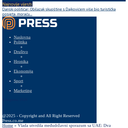
Najnovije vijesti:
Danski političar: Obilazak skupštine s Dajkovićem više bio turistička
K
posjeta, moraću...
Naslovna
Politika
Društvo
Hronika
Ekonomija
Sport
Marketing
6 Augusta, 2026
@2025 - Copyright and All Right Reserved
Press.co.me
Home
»
Vlada utvrdila međudržavni sporazum sa UAE: Dva