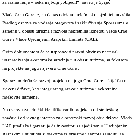
za razmatranje – neka najbolji pobijedi!“, naveo je Spajić.
Vlada Crna Gore je, na danas održanoj telefonskoj sjednici, utvrdila
Predlog osnove za vođenje pregovora i zaključivanje Sporazuma o
saradnji u oblasti turizma i razvoja nekretnina izmedju Vlade Crne
Gore i Vlade Ujedinjenih Arapskih Emirata (UAE).
Ovim dokumentom će se uspostaviti pravni okvir za nastavak
unapređivanja ekonomske saradnje u u obasti turizma, sa fokusom
na projekte na jugu i sjeveru Crne Gore .
Sporazum definiše razvoj projekta na jugu Crne Gore i skijališta na
sjeveru države, kao integrisanog razvoja turizma i nekretnina
mješovite namjene.
Na osnovu zajednički identifikovanih projekata od strateškog
značaja i od javnog interesa za ekonomski razvoj obje države, Vlada
UAE predlaže i garantuje da investitori sa sjedištem u Ujedinjenim
Arapskim Emiratima subjektima iz privatnog sektora sarađuju sa