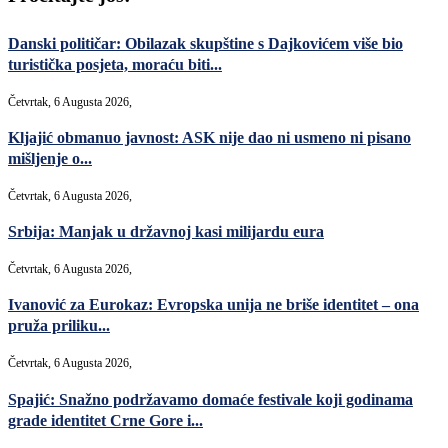
Danski političar: Obilazak skupštine s Dajkovićem više bio
turistička posjeta, moraću biti...
Četvrtak, 6 Augusta 2026,
Kljajić obmanuo javnost: ASK nije dao ni usmeno ni pisano
mišljenje o...
Četvrtak, 6 Augusta 2026,
Srbija: Manjak u državnoj kasi milijardu eura
Četvrtak, 6 Augusta 2026,
Ivanović za Eurokaz: Evropska unija ne briše identitet – ona
pruža priliku...
Četvrtak, 6 Augusta 2026,
Spajić: Snažno podržavamo domaće festivale koji godinama
grade identitet Crne Gore i...