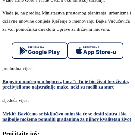
Vlade Crne Gore i Vlade UAE o ekonomskoj saradnji.
Vlada je, na predlog Ministarstva prostornog planiranja, urbanizma i
državne imovine donijela Rješenje o imenovanju Bajka Vučućevića
za v.d. pomoćnika direktora Uprave za državnu imovinu.
PREUZMI NA
PREUZMI NA
Google Play
App Store-u
prethodna vijest
Bojović o mučenju u logoru „Lora“: To je bio život bez života,
preživjeli smo najstrašnije muke, neki su molili za smrt
sljedeća vijest
Mrkić: Bavićemo se isključivo onim šta će se desiti sjutra i šta
najbolje možemo ponuditi građanima za njihov kvalitetan život
Pročitajte još: