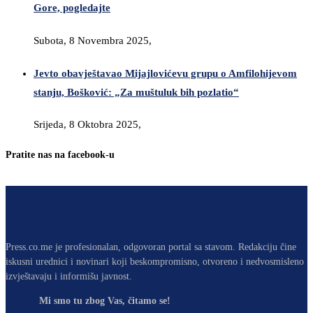
Gore, pogledajte
Subota, 8 Novembra 2025,
Jevto obavještavao Mijajlovićevu grupu o Amfilohijevom
stanju, Bošković: „Za muštuluk bih pozlatio“
Srijeda, 8 Oktobra 2025,
Pratite nas na facebook-u
Press.co.me je profesionalan, odgovoran portal sa stavom. Redakciju čine
iskusni urednici i novinari koji beskompromisno, otvoreno i nedvosmisleno
izvještavaju i informišu javnost.
Mi smo tu zbog Vas, čitamo se!