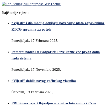
Najčitanije vijesti:
“Vijesti” i dio medija odbijaju povećanje plata zaposlenima,
RTCG spremna za potpis
Ponedjeljak, 17 Februara 2025,
Pametni nadzor u Podgorici: Prve kazne već prvog dana
rada sistema
Ponedjeljak, 17 Novembra 2025,
“Vijesti” dobile novog većinskog vlasnika
Četvrtak, 19 Februara 2026,
PRESS saznaje: Objavljen novi otro foto snimak Crne