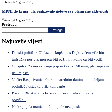
Četvrtak, 6 Augusta 2026,
MPNI do kraja jula realizovalo gotovo sve planirane aktivnosti
Četvrtak, 6 Augusta 2026,
Pretraga
Pretraga
Najnovije vijesti
Danski političar: Obilazak skupštine s Dajkovićem više bio
turistička posjeta, moraću biti pažljiviji kome ću biti vodič
Od sjutra: Za nevezivanje pojasa kazna 150 eura, plaćanje i na
licu mjesta
Vučić: Raspisivanje izbora u narednim danima ili nedeljama,
podnijeću ostavku prije kampanje
Požar u Blizikućama brzo se proširio, zahvatio veliku
površinu
Na kraju jula manje od 24 hiljade nezaposlenih