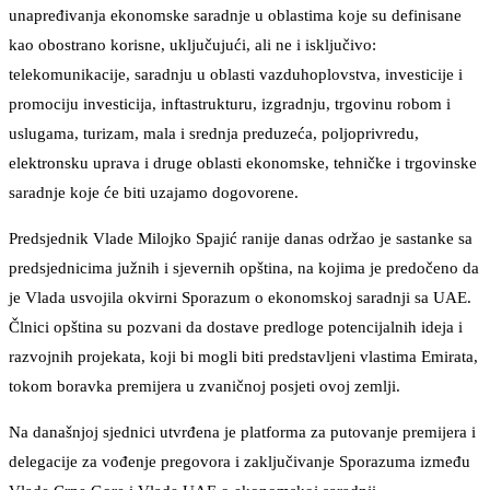
unapređivanja ekonomske saradnje u oblastima koje su definisane
kao obostrano korisne, uključujući, ali ne i isključivo:
telekomunikacije, saradnju u oblasti vazduhoplovstva, investicije i
promociju investicija, inftastrukturu, izgradnju, trgovinu robom i
uslugama, turizam, mala i srednja preduzeća, poljoprivredu,
elektronsku uprava i druge oblasti ekonomske, tehničke i trgovinske
saradnje koje će biti uzajamo dogovorene.
Predsjednik Vlade Milojko Spajić ranije danas održao je sastanke sa
predsjednicima južnih i sjevernih opština, na kojima je predočeno da
je Vlada usvojila okvirni Sporazum o ekonomskoj saradnji sa UAE.
Člnici opština su pozvani da dostave predloge potencijalnih ideja i
razvojnih projekata, koji bi mogli biti predstavljeni vlastima Emirata,
tokom boravka premijera u zvaničnoj posjeti ovoj zemlji.
Na današnjoj sjednici utvrđena je platforma za putovanje premijera i
delegacije za vođenje pregovora i zaključivanje Sporazuma između