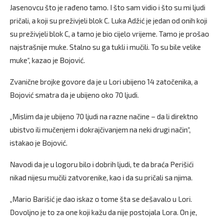
Jasenovcu što je rađeno tamo. I što sam vidio i što su mi ljudi
pričali, a koji su preživjeli blok C. Luka Adžić je jedan od onih koji
su preživjeli blok C, a tamo je bio cijelo vrijeme. Tamo je prošao
najstrašnije muke. Stalno su ga tukli i mučili. To su bile velike
muke“, kazao je Bojović.
Zvanične brojke govore da je u Lori ubijeno 14 zatočenika, a
Bojović smatra da je ubijeno oko 70 ljudi.
„Mislim da je ubijeno 70 ljudi na razne načine – da li direktno
ubistvo ili mučenjem i dokrajčivanjem na neki drugi način“,
istakao je Bojović.
Navodi da je u logoru bilo i dobrih ljudi, te da braća Perišići
nikad nijesu mučili zatvorenike, kao i da su pričali sa njima.
„Mario Barišić je dao iskaz o tome šta se dešavalo u Lori.
Dovoljno je to za one koji kažu da nije postojala Lora. On je,