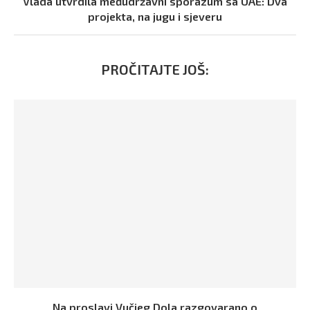
Vlada utvrdila međudržavni sporazum sa UAE: Dva
projekta, na jugu i sjeveru
PROČITAJTE JOŠ:
Na proslavi Vučjeg Dola razgovarano o