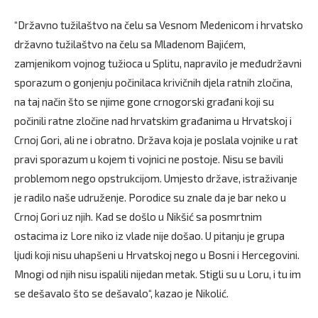
“Državno tužilaštvo na čelu sa Vesnom Medenicom i hrvatsko
državno tužilaštvo na čelu sa Mladenom Bajićem,
zamjenikom vojnog tužioca u Splitu, napravilo je međudržavni
sporazum o gonjenju počinilaca krivičnih djela ratnih zločina,
na taj način što se njime gone crnogorski građani koji su
počinili ratne zločine nad hrvatskim građanima u Hrvatskoj i
Crnoj Gori, ali ne i obratno. Država koja je poslala vojnike u rat
pravi sporazum u kojem ti vojnici ne postoje. Nisu se bavili
problemom nego opstrukcijom. Umjesto države, istraživanje
je radilo naše udruženje. Porodice su znale da je bar neko u
Crnoj Gori uz njih. Kad se došlo u Nikšić sa posmrtnim
ostacima iz Lore niko iz vlade nije došao. U pitanju je grupa
ljudi koji nisu uhapšeni u Hrvatskoj nego u Bosni i Hercegovini.
Mnogi od njih nisu ispalili nijedan metak. Stigli su u Loru, i tu im
se dešavalo što se dešavalo“, kazao je Nikolić.