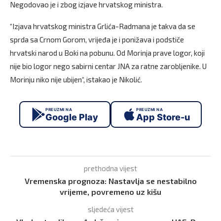
Negodovao je i zbog izjave hrvatskog ministra.
“Izjava hrvatskog ministra Grlića-Radmana je takva da se
sprda sa Crnom Gorom, vrijeđa je i ponižava i podstiče
hrvatski narod u Boki na pobunu. Od Morinja prave logor, koji
nije bio logor nego sabirni centar JNA za ratne zarobljenike. U
Morinju niko nije ubijen“, istakao je Nikolić.
PREUZMI NA
PREUZMI NA
Google Play
App Store-u
prethodna vijest
Vremenska prognoza: Nastavlja se nestabilno
vrijeme, povremeno uz kišu
sljedeća vijest