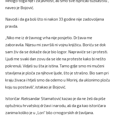
Mnogo toga nije i za javnost, ali smo sve ispričali tužilaštvu“,
naveo je Bojović.
Navodi i da ga boli što ni nakon 33 godine nije zadovoljena
pravda.
„Niko me iz državnog vrha nije posjetio. Država me
zaboravila. Nijesu mi završili ni vojnu knjižicu. Boriću se dok
sam živ da se dokaže da je bio logor. Napraviće se i protesti.
Ljudi me svaki dan zovu da se ide na proteste kako bi nešto
pokrenuli. Vidjeli su šta je istina. Tamo gdje smo mi mučeni
stavljena je ploča za njihove ljude, što je strašno. Bio sam pri
kraju živaca i htjeli smo da odemo u Morinj, da uklonimo ploču
koju su postavili“, istakao je Bojović.
Istoričar Aleksandar Stamatović kazao je da ne želi da piše
optužnicu hrvatskoj državi i narodu, ali da ga kao istoričara
zanima koliko je u „Lori“ bilo crnogorskih državljana.