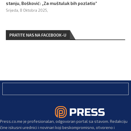
stanju, Bošković: „Za muštuluk bih pozlatio“
Srijeda, 8 Oktobra 2025,
PRATITE NAS NA FACEBOOK-U
Press.co.me je profesionalan, odgovoran portal sa stavom. Redakciju
čine iskusni urednici i novinari koji beskompromisno, otvoreno i