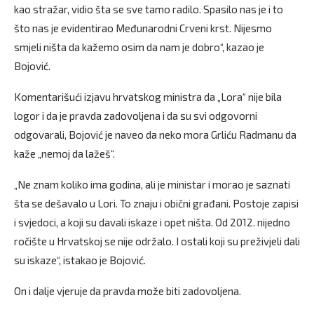
kao stražar, vidio šta se sve tamo radilo. Spasilo nas je i to
što nas je evidentirao Međunarodni Crveni krst. Nijesmo
smjeli ništa da kažemo osim da nam je dobro“, kazao je
Bojović.
Komentarišući izjavu hrvatskog ministra da „Lora“ nije bila
logor i da je pravda zadovoljena i da su svi odgovorni
odgovarali, Bojović je naveo da neko mora Grliću Radmanu da
kaže „nemoj da lažeš“.
„Ne znam koliko ima godina, ali je ministar i morao je saznati
šta se dešavalo u Lori. To znaju i obični građani. Postoje zapisi
i svjedoci, a koji su davali iskaze i opet ništa. Od 2012. nijedno
ročište u Hrvatskoj se nije održalo. I ostali koji su preživjeli dali
su iskaze“, istakao je Bojović.
On i dalje vjeruje da pravda može biti zadovoljena.