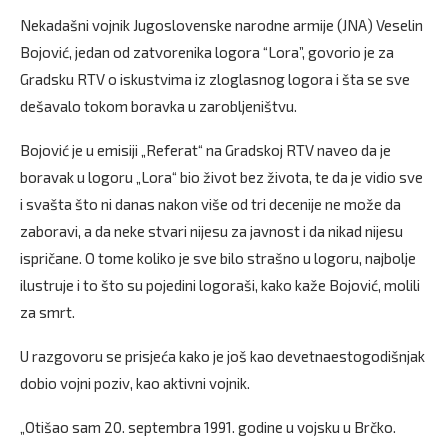
Nekadašni vojnik Jugoslovenske narodne armije (JNA) Veselin
Bojović, jedan od zatvorenika logora “Lora”, govorio je za
Gradsku RTV o iskustvima iz zloglasnog logora i šta se sve
dešavalo tokom boravka u zarobljeništvu.
Bojović je u emisiji „Referat“ na Gradskoj RTV naveo da je
boravak u logoru „Lora“ bio život bez života, te da je vidio sve
i svašta što ni danas nakon više od tri decenije ne može da
zaboravi, a da neke stvari nijesu za javnost i da nikad nijesu
ispričane. O tome koliko je sve bilo strašno u logoru, najbolje
ilustruje i to što su pojedini logoraši, kako kaže Bojović, molili
za smrt.
U razgovoru se prisjeća kako je još kao devetnaestogodišnjak
dobio vojni poziv, kao aktivni vojnik.
„Otišao sam 20. septembra 1991. godine u vojsku u Brčko.