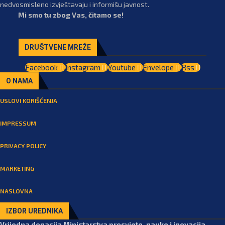
nedvosmisleno izvještavaju i informišu javnost.
Mi smo tu zbog Vas, čitamo se!
DRUŠTVENE MREŽE
Facebook
Instagram
Youtube
Envelope
Rss
O NAMA
USLOVI KORIŠĆENJA
IMPRESSUM
PRIVACY POLICY
MARKETING
NASLOVNA
IZBOR UREDNIKA
Vrijedna donacija Ministarstva prosvjete, nauke i inovacija