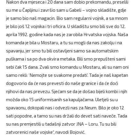
Nakon dva mjeseca i 20 dana sam dobio prekomandu, preselili
su me u Čapljinu i završio sam u Gabeli – vojno skladište, gdje
je samo bio naš magacin. Bio sam regularni vojnik, a sa mnom
je bilo još 12 vojnika i tri oficira. U skladištu smo bili sve do 12.
aprila 1992. godine kada nas je zarobila Hrvatska vojska. Naša
komanda je bila u Mostaru, a tu su mogli da nas zakolju i na
spavanju, jer smo tu bili ostavljeni samo sa automatskim
puškama i sa po dva okvira metaka. Bili smo prepušteni sami
sebi čak 15 dana. Zvali smo komandu u Mostaru, ali su nam oni
samo rekli: ‘Nemojte se svakome predati’. Tada je naš kapetan
dogovorio da će nas prevesti do naše granice i da će doći
njihovi da nas prevezu. Sjećam se da je došao bijeli kombi i njih
možda oko 15 uniformisanih sa kapuljačama. Uletjeli su u
spavaonu, dokopali nas i odvezli nas za Neum. Bilo je oko 12
sati popodne, a tamo su nas držali do devet sati naveče. Tada
su nas premjestili u tadašnji zatvor JNA – Loru. Tu su bili
zatvorenici naše vojske“, navodi Bojović.