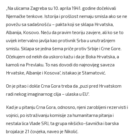
„Na ulicama Zagreba su 10. aprila 1941. godine dočekivali
Njemačke tenkove. Istorija i prošlost nemaju smisla ako se ne
povežu sa sadašnošću – pakta koji se sklapa Hrvatska,
Albanija, Kosovo. Neću da pravim teoriju zavjere, ali ko se to
uvijek intervalno javlja kao protivnik Srba u unutrašnjem
smislu. Sklapa se jedna šema priče protiv Srbije i Crne Gore.
Očekujem od nekih da uskoro kažu i da je Boka Hrvatska, a
kamoli na Prevlaku. To nas dovodi do najnovijeg saveza
Hrvatske, Albanije i Kosova“, istakao je Stamatović.
On je pitao i dokle Crna Gora treba da „puzi pred Hrvatskom
radi nekog imaginarnog cilja – ulaska u EU“.
Kad je u pitanju Crna Gora, odnosno, njeni zarobljeni rezervisti i
vojnici, po istraživanju komisije za humanitarna pitanja i
nestala lica Vlade SRJ, ta grupa nikšićko-šavnička i barska
brojala je 21 čovjeka, naveo je Nikolić.