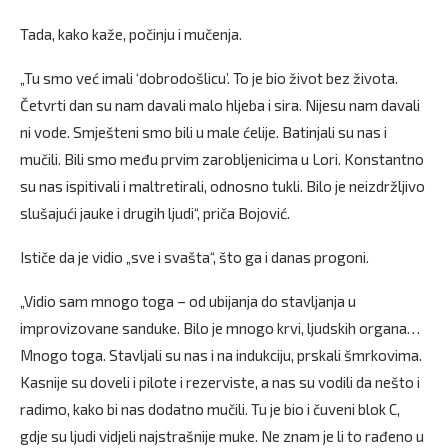
Tada, kako kaže, počinju i mučenja.
„Tu smo već imali ‘dobrodošlicu’. To je bio život bez života.
Četvrti dan su nam davali malo hljeba i sira. Nijesu nam davali
ni vode. Smješteni smo bili u male ćelije. Batinjali su nas i
mučili. Bili smo među prvim zarobljenicima u Lori. Konstantno
su nas ispitivali i maltretirali, odnosno tukli. Bilo je neizdržljivo
slušajući jauke i drugih ljudi“, priča Bojović.
Ističe da je vidio „sve i svašta“, što ga i danas progoni.
„Vidio sam mnogo toga – od ubijanja do stavljanja u
improvizovane sanduke. Bilo je mnogo krvi, ljudskih organa…
Mnogo toga. Stavljali su nas i na indukciju, prskali šmrkovima.
Kasnije su doveli i pilote i rezerviste, a nas su vodili da nešto i
radimo, kako bi nas dodatno mučili. Tu je bio i čuveni blok C,
gdje su ljudi vidjeli najstrašnije muke. Ne znam je li to rađeno u