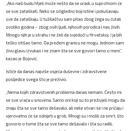
„Ako naši budu htjeli može nešto da se uradi, u suprotnom će
se sve zataškati. Neko se očigledno boji istine i pokušavaju
sve da zataškaju. U tužilaštvu sam pitao zbog čega su ćutali
ovoliko godina – zbog ovih ljudi, njihovih porodica i nas živih.
Mnogo njih je u strahu i ne želi da svjedoči u Hrvatskoj. I ja bih
teško otišao tamo. Da pređem granicu ne mogu. Jednom sam
živu glavu izvukao i ne znam šta se sve govori tamo o meni“,
kazao je Bojović.
Ističe da danas najviše osjeća duševne i zdravstvene
posljedice svega što je preživio.
„Nema kojih zdravstvenih problema danas nemam. Često mi
se sve vraća u snovima. Samo oni koji su to preživjeli mogu da
znaju šta se sve tamo dešavalo, ali neke stvari se i ne pričaju i
vjerovatno će se odnijeti u grob. Mnogi su i molili za smrt, što
govorio o tome šta se sve tamo dešavalo i šta su radili.