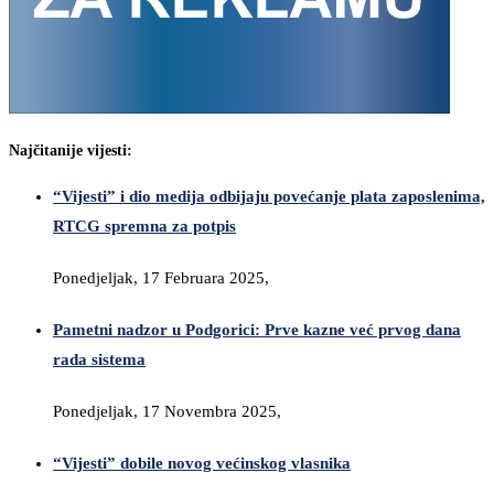
Najčitanije vijesti:
“Vijesti” i dio medija odbijaju povećanje plata zaposlenima,
RTCG spremna za potpis
Ponedjeljak, 17 Februara 2025,
Pametni nadzor u Podgorici: Prve kazne već prvog dana
rada sistema
Ponedjeljak, 17 Novembra 2025,
“Vijesti” dobile novog većinskog vlasnika