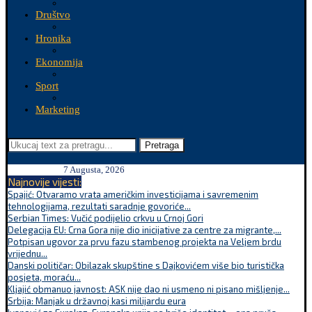
Društvo
Hronika
Ekonomija
Sport
Marketing
Pretraga
7 Augusta, 2026
Najnovije vijesti:
Spajić: Otvaramo vrata američkim investicijama i savremenim
tehnologijama, rezultati saradnje govoriće...
Serbian Times: Vučić podijelio crkvu u Crnoj Gori
Delegacija EU: Crna Gora nije dio inicijative za centre za migrante,...
Potpisan ugovor za prvu fazu stambenog projekta na Veljem brdu
vrijednu...
Danski političar: Obilazak skupštine s Dajkovićem više bio turistička
posjeta, moraću...
Kljajić obmanuo javnost: ASK nije dao ni usmeno ni pisano mišljenje...
Srbija: Manjak u državnoj kasi milijardu eura