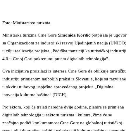
Foto: Ministarstvo turizma
Ministarka turizma Crne Gore
Simonida Kordić
potpisala je ugovor
sa Organizacijom za industrijski razvoj Ujedinjenih nacija (UNIDO)
u cilju realizacije projekta „Podrška tranziciji ka turističkoj industriji
4.0 u Crnoj Gori pokrenutoj putem digitalnih tehnologija”.
Ova inicijativa proizilazi iz interesa Crne Gore da oblikuje turističku
industriju primjenom najboljih praksi iz Slovenije, koje su razvijene
u okviru njihovog uspješno sprovedenog projekta „Digitalna
inovacija kulturne baštine“ (DICH).
Projektom, koji će trajati naredne dvije godine, planira se primjena
digitalnih tehnologija u sektoru turizma i kulture, čime će se
značajno podići konkurentnost Crne Gore na globalnoj turističkoj
sceni, ali i doprinijeti zaštiti i valorizaciji kulturne baštine, stvaranju