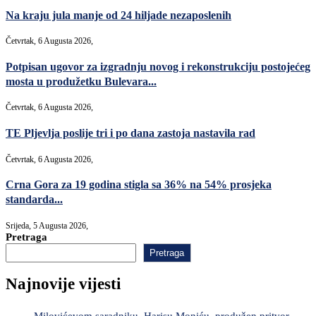
Na kraju jula manje od 24 hiljade nezaposlenih
Četvrtak, 6 Augusta 2026,
Potpisan ugovor za izgradnju novog i rekonstrukciju postojećeg
mosta u produžetku Bulevara...
Četvrtak, 6 Augusta 2026,
TE Pljevlja poslije tri i po dana zastoja nastavila rad
Četvrtak, 6 Augusta 2026,
Crna Gora za 19 godina stigla sa 36% na 54% prosjeka
standarda...
Srijeda, 5 Augusta 2026,
Pretraga
Pretraga
Najnovije vijesti
Milovićevom saradniku, Harisu Moniću, produžen pritvor