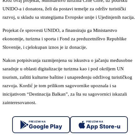
Kroz ovaj projekat, Ministarstvo turizma Crne Gore, uz podršku
UNIDO-a i donatora, želi da postavi temelje za održiv turistički
razvoj, u skladu sa strategijama Evropske unije i Ujedinjenih nacija.
Projekat će sprovesti UNIDO, a finansiraju ga Ministarstvo
ekonomije, turizma i sporta i Fond za preduzetništvo Republike
Slovenije, i cjelokupan iznos je iz donacije.
Nakon potpisivanja razmijenjena su iskustva o jačanju međusobne
saradnje u oblasti digitalizacije turizma kao i pod okriljem UN
tourism, zaštiti kulturne baštine i unapređenju održivog turističkog
razvoja. Kordić je tom prilikom sagovornike upoznala i sa
inicijativom “Destinacija Balkan”, za šta su sagovornici iskazali
zainteresovanost.
PREUZMI NA
PREUZMI NA
Google Play
App Store-u