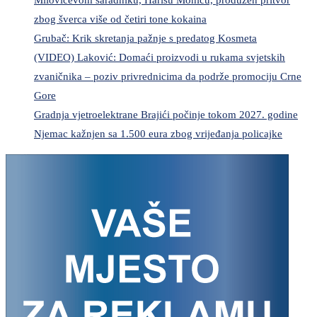
zbog šverca više od četiri tone kokaina
Grubač: Krik skretanja pažnje s predatog Kosmeta
(VIDEO) Laković: Domaći proizvodi u rukama svjetskih
zvaničnika – poziv privrednicima da podrže promociju Crne
Gore
Gradnja vjetroelektrane Brajići počinje tokom 2027. godine
Njemac kažnjen sa 1.500 eura zbog vrijeđanja policajke