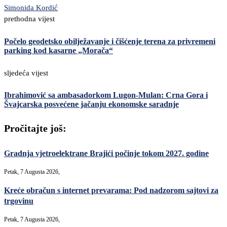
Simonida Kordić
prethodna vijest
Počelo geodetsko obilježavanje i čišćenje terena za privremeni
parking kod kasarne „Morača“
sljedeća vijest
Ibrahimović sa ambasadorkom Lugon-Mulan: Crna Gora i
Švajcarska posvećene jačanju ekonomske saradnje
Pročitajte još:
Gradnja vjetroelektrane Brajići počinje tokom 2027. godine
Petak, 7 Augusta 2026,
Kreće obračun s internet prevarama: Pod nadzorom sajtovi za
trgovinu
Petak, 7 Augusta 2026,