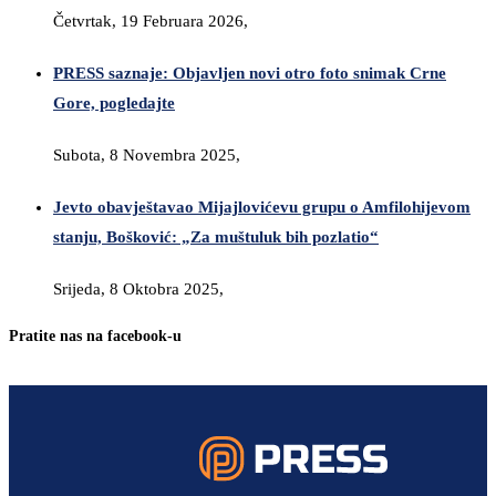
Četvrtak, 19 Februara 2026,
PRESS saznaje: Objavljen novi otro foto snimak Crne
Gore, pogledajte
Subota, 8 Novembra 2025,
Jevto obavještavao Mijajlovićevu grupu o Amfilohijevom
stanju, Bošković: „Za muštuluk bih pozlatio“
Srijeda, 8 Oktobra 2025,
Pratite nas na facebook-u