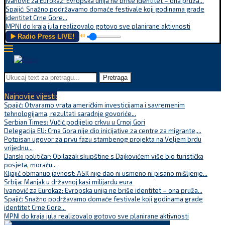
Ivanović za Eurokaz: Evropska unija ne briše identitet – ona pruža...
Spajić: Snažno podržavamo domaće festivale koji godinama grade
identitet Crne Gore...
MPNI do kraja jula realizovalo gotovo sve planirane aktivnosti
▶️ Radio Press LIVE!
🔊
Pretraga
Najnovije vijesti:
Spajić: Otvaramo vrata američkim investicijama i savremenim
tehnologijama, rezultati saradnje govoriće...
Serbian Times: Vučić podijelio crkvu u Crnoj Gori
Delegacija EU: Crna Gora nije dio inicijative za centre za migrante,...
Potpisan ugovor za prvu fazu stambenog projekta na Veljem brdu
vrijednu...
Danski političar: Obilazak skupštine s Dajkovićem više bio turistička
posjeta, moraću...
Kljajić obmanuo javnost: ASK nije dao ni usmeno ni pisano mišljenje...
Srbija: Manjak u državnoj kasi milijardu eura
Ivanović za Eurokaz: Evropska unija ne briše identitet – ona pruža...
Spajić: Snažno podržavamo domaće festivale koji godinama grade
identitet Crne Gore...
MPNI do kraja jula realizovalo gotovo sve planirane aktivnosti