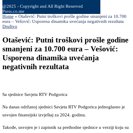
@2025 - Copyright and All Right Reserved
Press.co.me
Home
»
Otašević: Putni troškovi prošle godine smanjeni za 10.700
eura – Vešović: Usporena dinamika uvećanja negativnih rezultata
Društvo
Otašević: Putni troškovi prošle godine
smanjeni za 10.700 eura – Vešović:
Usporena dinamika uvećanja
negativnih rezultata
Sa sjednice Savjeta RTV Podgorica
Na danas održanoj sjednici Savjeta RTV Podgorica jednoglasno je
usvojen finansijski izvještaj za 2024. godinu.
Takođe, usvojen je i zapisnik sa prethodne sjednice u verziji koju su