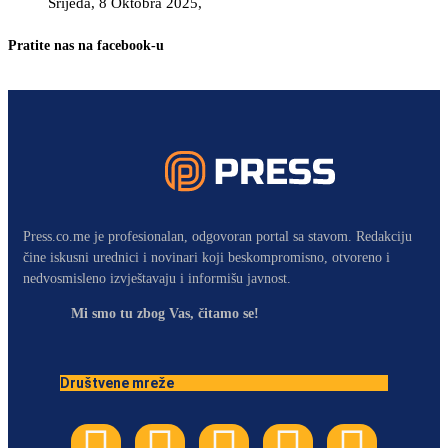
Srijeda, 8 Oktobra 2025,
Pratite nas na facebook-u
Press.co.me je profesionalan, odgovoran portal sa stavom. Redakciju
čine iskusni urednici i novinari koji beskompromisno, otvoreno i
nedvosmisleno izvještavaju i informišu javnost.
Mi smo tu zbog Vas, čitamo se!
Društvene mreže