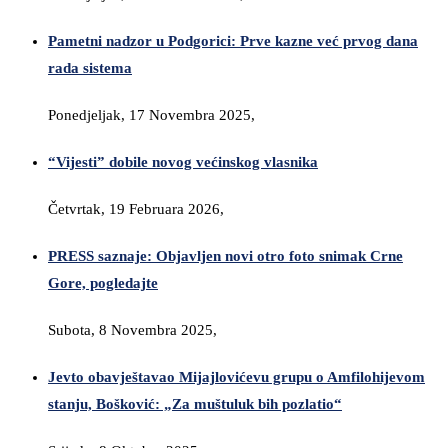
Pametni nadzor u Podgorici: Prve kazne već prvog dana
rada sistema
Ponedjeljak, 17 Novembra 2025,
“Vijesti” dobile novog većinskog vlasnika
Četvrtak, 19 Februara 2026,
PRESS saznaje: Objavljen novi otro foto snimak Crne
Gore, pogledajte
Subota, 8 Novembra 2025,
Jevto obavještavao Mijajlovićevu grupu o Amfilohijevom
stanju, Bošković: „Za muštuluk bih pozlatio“