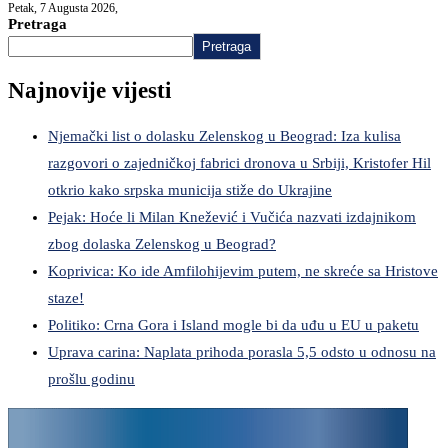
Petak, 7 Augusta 2026,
Pretraga
Pretraga
Najnovije vijesti
Njemački list o dolasku Zelenskog u Beograd: Iza kulisa
razgovori o zajedničkoj fabrici dronova u Srbiji, Kristofer Hil
otkrio kako srpska municija stiže do Ukrajine
Pejak: Hoće li Milan Knežević i Vučića nazvati izdajnikom
zbog dolaska Zelenskog u Beograd?
Koprivica: Ko ide Amfilohijevim putem, ne skreće sa Hristove
staze!
Politiko: Crna Gora i Island mogle bi da uđu u EU u paketu
Uprava carina: Naplata prihoda porasla 5,5 odsto u odnosu na
prošlu godinu