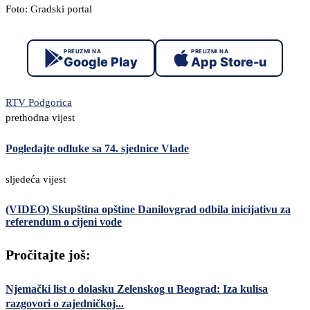
Foto: Gradski portal
PREUZMI NA
PREUZMI NA
Google Play
App Store-u
RTV Podgorica
prethodna vijest
Pogledajte odluke sa 74. sjednice Vlade
sljedeća vijest
(VIDEO) Skupština opštine Danilovgrad odbila inicijativu za
referendum o cijeni vode
Pročitajte još:
Njemački list o dolasku Zelenskog u Beograd: Iza kulisa
razgovori o zajedničkoj...