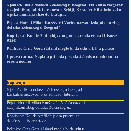
Njemački list o dolasku Zelenskog u Beograd: Iza kulisa razgovori
o zajedničkoj fabrici dronova u Srbiji, Kristofer Hil otkrio kako
srpska municija stiže do Ukrajine
Pejak: Hoće li Milan Knežević i Vučića nazvati izdajnikom zbog
dolaska Zelenskog u Beograd?
Koprivica: Ko ide Amfilohijevim putem, ne skreće sa Hristove
staze!
Politiko: Crna Gora i Island mogle bi da uđu u EU u paketu
Uprava carina: Naplata prihoda porasla 5,5 odsto u odnosu na
prošlu godinu
Najnovije
Njemački list o dolasku Zelenskog u Beograd:
Iza kulisa razgovori o zajedničkoj fabrici...
Pejak: Hoće li Milan Knežević i Vučića nazvati
izdajnikom zbog dolaska Zelenskog u...
Koprivica: Ko ide Amfilohijevim putem, ne
skreće sa Hristove staze!
Politiko: Crna Gora i Island mogle bi da uđu u