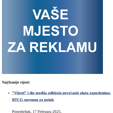
Najčitanije vijesti:
“Vijesti” i dio medija odbijaju povećanje plata zaposlenima,
RTCG spremna za potpis
Ponedjeljak, 17 Februara 2025,