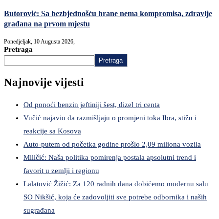
Butorović: Sa bezbjednošću hrane nema kompromisa, zdravlje
građana na prvom mjestu
Ponedjeljak, 10 Augusta 2026,
Pretraga
Pretraga
Najnovije vijesti
Od ponoći benzin jeftiniji šest, dizel tri centa
Vučić najavio da razmišljaju o promjeni toka Ibra, stižu i
reakcije sa Kosova
Auto-putem od početka godine prošlo 2,09 miliona vozila
Miličić: Naša politika pomirenja postala apsolutni trend i
favorit u zemlji i regionu
Lalatović Žižić: Za 120 radnih dana dobićemo modernu salu
SO Nikšić, koja će zadovoljiti sve potrebe odbornika i naših
sugrađana