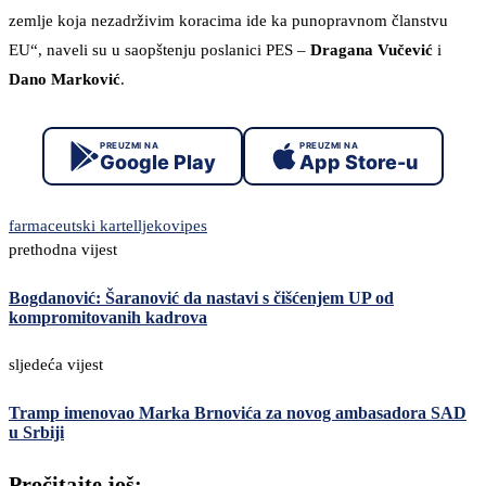
zemlje koja nezadrživim koracima ide ka punopravnom članstvu
EU“, naveli su u saopštenju poslanici PES –
Dragana Vučević
i
Dano Marković
.
PREUZMI NA
PREUZMI NA
Google Play
App Store-u
farmaceutski kartel
ljekovi
pes
prethodna vijest
Bogdanović: Šaranović da nastavi s čišćenjem UP od
kompromitovanih kadrova
sljedeća vijest
Tramp imenovao Marka Brnovića za novog ambasadora SAD
u Srbiji
Pročitajte još: