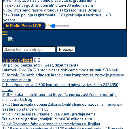
Milioni naplaćeni za vrijeme bivše vlasti, gradnje nema
Trajekti za tri godine „donijeli“ državi 30 miliona eura
Vučić: Otvaramo fabriku dronova sa Izraelcima za Ukrajinu
Za 48 sati policija registrovala 1.320 prekršaja u saobraćaju, 48
vozača...
▶️ Radio Press LIVE!
🔊
Pretraga
Najnovije vijesti:
Od ponoći benzin jeftiniji šest, dizel tri centa
Lalatović Žižić: Za 120 radnih dana dobićemo modernu salu SO Nikšić,...
Butorović: Sa bezbjednošću hrane nema kompromisa, zdravlje građana
na prvom mjestu
PU: Izvršeno preko 2.300 kontrola za tri mjeseca, izrečeno 2.127.350
eura...
MDUP: Solarna elektrana kod Bogetića nije na zaštićenom području
manastira Ostrog
Skupština usvojila dopunu Zakona: Kvalitetnije obrazovanje medicinskih
sestara po standardima EU
Milioni naplaćeni za vrijeme bivše vlasti, gradnje nema
Trajekti za tri godine „donijeli“ državi 30 miliona eura
Vučić: Otvaramo fabriku dronova sa Izraelcima za Ukrajinu
Za 48 sati policija registrovala 1.320 prekršaja u saobraćaju, 48 vozača...