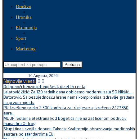
Društvo
Hronika
Ekonomija
Sport
Marketing
Pretraga
10 Augusta, 2026
Najnovije vijesti:
Od ponoći benzin jeftiniji šest, dizel tri centa
Lalatović Žižić: Za 120 radnih dana dobićemo modernu salu SO Nikšić,...
Butorović: Sa bezbjednošću hrane nema kompromisa, zdravlje građana
na prvom mjestu
PU: Izvršeno preko 2.300 kontrola za tri mjeseca, izrečeno 2.127.350
eura...
MDUP: Solarna elektrana kod Bogetića nije na zaštićenom području
manastira Ostrog
Skupština usvojila dopunu Zakona: Kvalitetnije obrazovanje medicinskih
sestara po standardima EU