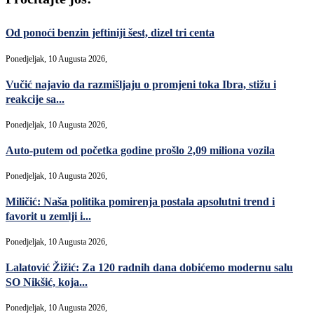
Od ponoći benzin jeftiniji šest, dizel tri centa
Ponedjeljak, 10 Augusta 2026,
Vučić najavio da razmišljaju o promjeni toka Ibra, stižu i
reakcije sa...
Ponedjeljak, 10 Augusta 2026,
Auto-putem od početka godine prošlo 2,09 miliona vozila
Ponedjeljak, 10 Augusta 2026,
Miličić: Naša politika pomirenja postala apsolutni trend i
favorit u zemlji i...
Ponedjeljak, 10 Augusta 2026,
Lalatović Žižić: Za 120 radnih dana dobićemo modernu salu
SO Nikšić, koja...
Ponedjeljak, 10 Augusta 2026,