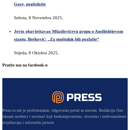
Gore, pogledajte
Subota, 8 Novembra 2025,
Jevto obavještavao Mijajlovićevu grupu o Amfilohijevom
stanju, Bošković: „Za muštuluk bih pozlatio“
Srijeda, 8 Oktobra 2025,
Pratite nas na facebook-u
Press.co.me je profesionalan, odgovoran portal sa stavom. Redakciju čine
iskusni urednici i novinari koji beskompromisno, otvoreno i nedvosmisleno
izvještavaju i informišu javnost.