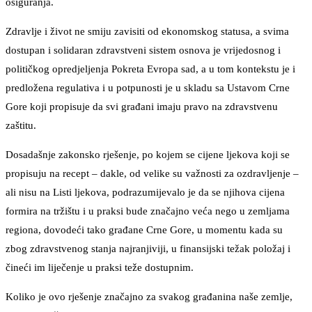
osiguranja.
Zdravlje i život ne smiju zavisiti od ekonomskog statusa, a svima
dostupan i solidaran zdravstveni sistem osnova je vrijedosnog i
političkog opredjeljenja Pokreta Evropa sad, a u tom kontekstu je i
predložena regulativa i u potpunosti je u skladu sa Ustavom Crne
Gore koji propisuje da svi građani imaju pravo na zdravstvenu
zaštitu.
Dosadašnje zakonsko rješenje, po kojem se cijene ljekova koji se
propisuju na recept – dakle, od velike su važnosti za ozdravljenje –
ali nisu na Listi ljekova, podrazumijevalo je da se njihova cijena
formira na tržištu i u praksi bude značajno veća nego u zemljama
regiona, dovodeći tako građane Crne Gore, u momentu kada su
zbog zdravstvenog stanja najranjiviji, u finansijski težak položaj i
čineći im liječenje u praksi teže dostupnim.
Koliko je ovo rješenje značajno za svakog građanina naše zemlje,