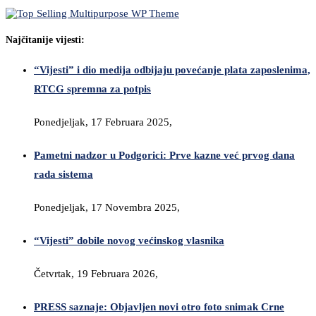
Najčitanije vijesti:
“Vijesti” i dio medija odbijaju povećanje plata zaposlenima,
RTCG spremna za potpis
Ponedjeljak, 17 Februara 2025,
Pametni nadzor u Podgorici: Prve kazne već prvog dana
rada sistema
Ponedjeljak, 17 Novembra 2025,
“Vijesti” dobile novog većinskog vlasnika
Četvrtak, 19 Februara 2026,
PRESS saznaje: Objavljen novi otro foto snimak Crne